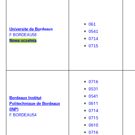
061
Universite de B
o
rdeaux
0541
F BORDEAU58
0714
Nowa uczelnia
0715
0716
0531
0541
Bordeaux Institut
0611
Politechnique de Bordeaux
(INP)
0714
F BORDEAU54
0715
0610
0716