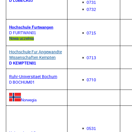
D LUBECK03
0731
0732
Hochschule Furtwangen
0715
D FURTWAN01
Nowa uczelnia
Hochschule Fur Angewandte
Wissenschaften Kempten
0713
D KEMPTEN01
Ruhr-Universitaet Bochum
0710
D BOCHUM01
Norwegia
0531