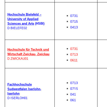
Hochschule Bielefeld –
0731
University of Applied
0715
Sciences and Arts
(HSBI)
0413
D BIELEFE02
0731
Hochschule für Technik und
Wirtschaft Zwickau, Zwickau
0713
D ZWICKAU01
0611
0713
Fachhochschule
0715
Sudwestfalen Iserlohn,
Iserlohn
041
D ISERLOH01
061