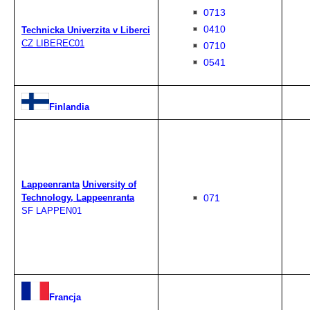
0713
0410
Technicka Univerzita v Liberci
CZ LIBEREC01
0710
0541
Finlandia
Lappeenranta
University of
071
Technology,
Lappeenranta
SF LAPPEN01
Francja