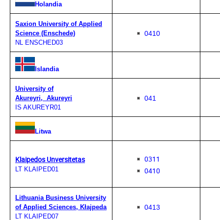
Holandia
Saxion University of Applied
0410
Science (Enschede)
NL ENSCHED03
Islandia
University of
041
Akureyri, Akureyri
IS AKUREYR01
Litwa
0311
Klaipedos Unversitetas
LT KLAIPED01
0410
Lithuania Business University
0413
of Applied Sciences, Kłajpeda
LT KLAIPED07