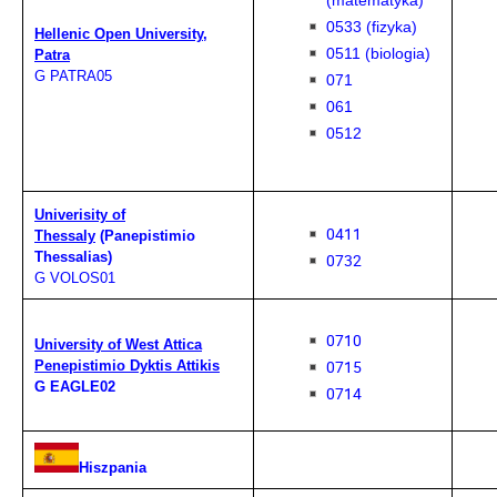
(matematyka)
0533 (fizyka)
Hellenic Open University,
0511 (biologia)
Patra
G PATRA05
071
061
0512
Univerisity of
0411
Thessaly
(
Panepistimio
Thessalias)
0732
G VOLOS01
0710
University of West Attica
0715
Penepistimio Dyktis Attikis
G EAGLE02
0714
Hiszpania