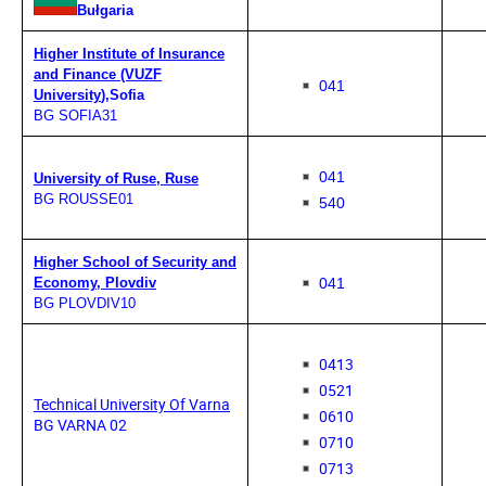
Bułgaria
Higher Institute of Insurance
and Finance (VUZF
041
University
),Sofia
BG SOFIA31
041
University of Ruse, Ruse
BG ROUSSE01
540
Higher School of Security and
041
Economy, Plovdiv
BG PLOVDIV10
0413
0521
Technical University Of Varna
0610
BG VARNA 02
0710
0713