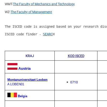
WMT-
The Faculty of Mechanics and Technology
WZ-
The Faculty of Management
The ISCED code is assigned based on your research disc
ISCED code finder - 
SEARC
H
KRAJ
KOD ISCED
Austria
Montanuniversitaet Leoben
0710
A LOBEN01
Belgia