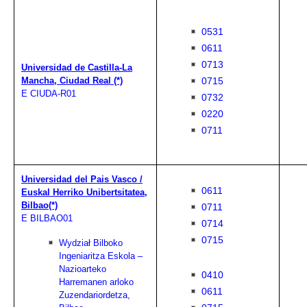
0531
0611
0713
Universidad de Castilla-La
0715
Mancha, Ciudad Real (*)
E CIUDA-R01
0732
0220
0711
Universidad del Pais Vasco /
0611
Euskal Herriko Unibertsitatea,
Bilbao(*)
0711
E BILBAO01
0714
0715
Wydział Bilboko
Ingeniaritza Eskola –
Nazioarteko
0410
Harremanen arloko
0611
Zuzendariordetza,