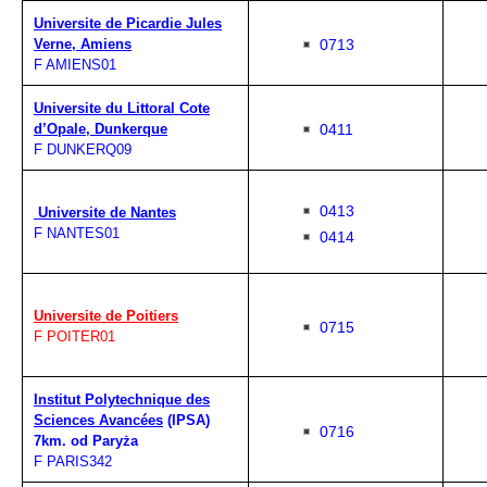
Universite de Picardie Jules
0713
Verne, Amiens
F AMIENS01
Universite du Littoral Cote
0411
d’Opale, Dunkerque
F DUNKERQ09
0413
Universite de Nantes
F NANTES01
0414
Universite de Poitiers
0715
F POITER01
Institut Polytechnique des
Sciences Avancées
(IPSA)
0716
7km. od Paryża
F PARIS342