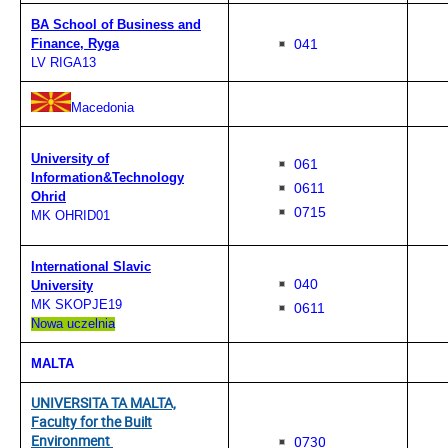
BA School of Business and
041
Finance, Ryga
LV RIGA13
Macedonia
University of
061
Information&Technology
0611
Ohrid
0715
MK OHRID01
International Slavic
040
University
MK SKOPJE19
0611
Nowa uczelnia
MALTA
UNIVERSITA TA MALTA,
Faculty for the Built
Environment
0730