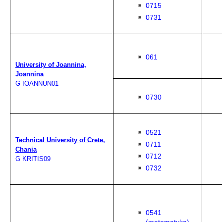
0715
0731
061
University of Joannina
,
Joannina
G IOANNUN01
0730
0521
Technical University of Crete,
0711
Chania
0712
G KRITIS09
0732
0541