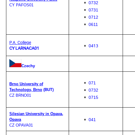
0732
CY PAFOS01
0731
0712
0611
P.A. College
0413
CY LARNACA01
Czechy
071
Brno University of
Technology, Brno
(BUT)
0732
CZ BRNO01
0715
Silesian University in Opava,
041
Opava
CZ OPAVA01