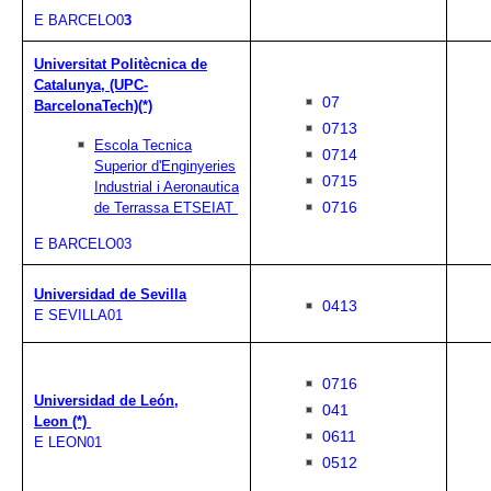
E BARCELO0
3
Universitat Politècnica de
Catalunya, (UPC-
07
BarcelonaTech)(*)
0713
Escola Tecnica
0714
Superior d'Enginyeries
0715
Industrial i Aeronautica
0716
de Terrassa
ETSEIAT
E BARCELO03
Universidad de Sevilla
0413
E SEVILLA01
0716
Universidad de León,
041
Leon (*)
0611
E LEON01
0512