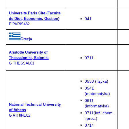
Universite Paris Cite (Faculte
041
de Diot, Economie, Gestion)
F PARIS482
Grecja
Aristotle University of
0711
Thessaloniki, Saloniki
G THESSAL01
0533 (fizyka)
0541
(matematyka)
0611
National Technical University
(informatyka)
of Athens
0711(inż. chem.
G ATHINE02
i proc.)
0714