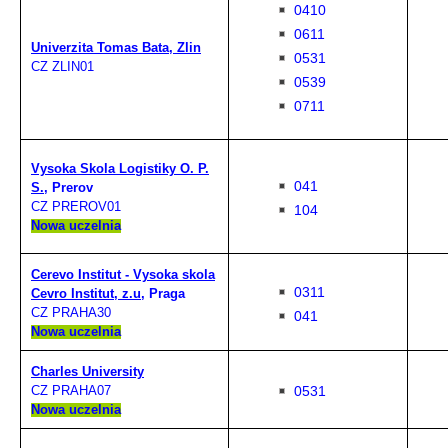
0410
0611
Univerzita Tomas Bata, Zlin
0531
CZ ZLIN01
0539
0711
Vysoka Skola Logistiky O. P.
041
S.,
Prerov
CZ PREROV01
104
Nowa uczelnia
Cerevo Institut - Vysoka skola
0311
Cevro Institut, z.u
, Praga
CZ PRAHA30
041
Nowa uczelnia
Charles University
0531
CZ PRAHA07
Nowa uczelnia