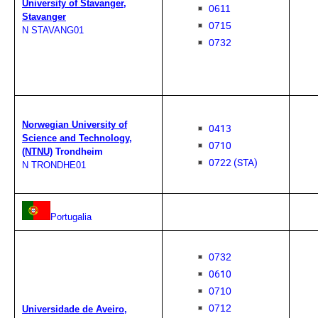
University of Stavanger,
0611
Stavanger
0715
N STAVANG01
0732
II 
Norwegian University of
0413
Science and Technology,
0710
(NTNU)
Trondheim
0722 (STA)
N TRONDHE01
Portugalia
0732
0610
0710
0712
Universidade de Aveiro,