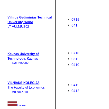
Vilnius Gediminias Technical
0715
University, Wilno
041
LT VULNIUS02
0710
Kaunas University of
Technology, Kaunas
0311
LT KAUNAS02
0410
VILNIAUS KOLEGIJA
0411
The Faculty of Economics
0412
LT VILNIUS10
Łotwa