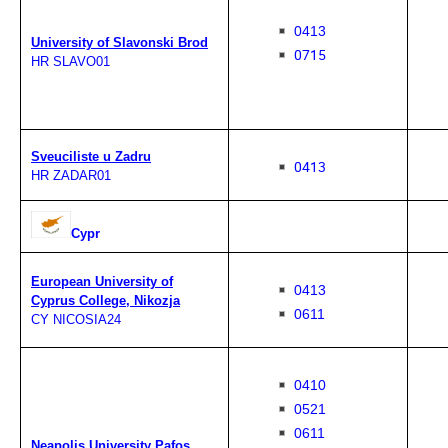
0413
University of Slavonski Brod
0715
HR SLAVO01
Sveuciliste u Zadru
0413
HR ZADAR01
Cypr
European University of
0413
Cyprus College, Nikozja
0611
CY NICOSIA24
0410
0521
0611
Neapolis University Pafos