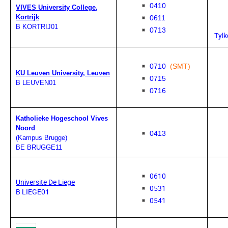
0410
VIVES University College,
Kortrijk
0611
B KORTRIJ01
0713
Tylk
0710
(SMT)
KU Leuven University, Leuven
0715
B LEUVEN01
0716
Katholieke Hogeschool Vives
Noord
0413
(Kampus Brugge)
BE BRUGGE11
0610
Universite De Liege
0531
B LIEGE01
0541