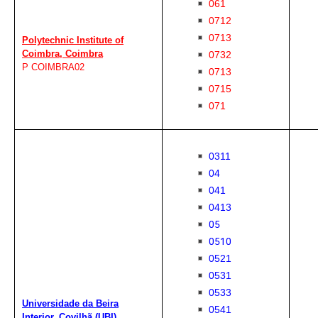
061
0712
0713
Polytechnic Institute of
Coimbra, Coimbra
0732
P COIMBRA02
0713
0715
071
0311
04
041
0413
05
0510
0521
0531
0533
Universidade da Beira
0541
Interior, Covilhã
(UBI)