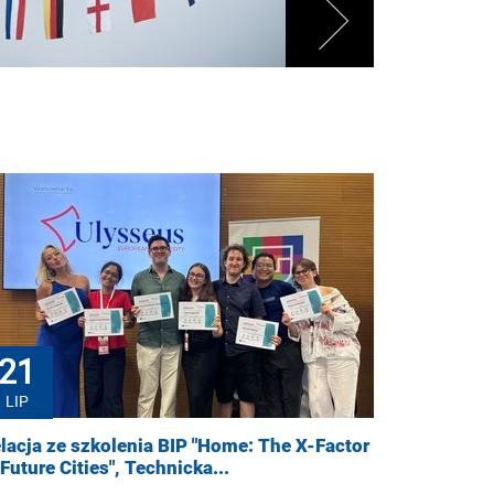
21
LIP
lacja ze szkolenia BIP "Home: The X-Factor
 Future Cities", Technicka...