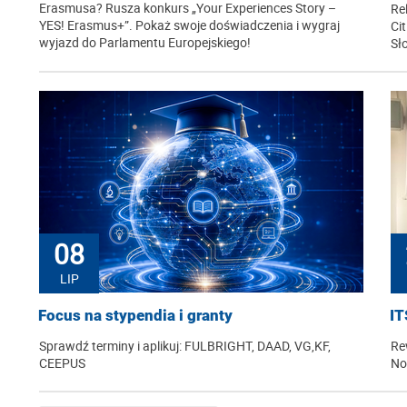
Erasmusa? Rusza konkurs „Your Experiences Story –
Re
YES! Erasmus+”. Pokaż swoje doświadczenia i wygraj
Ci
wyjazd do Parlamentu Europejskiego!
Sł
08
LIP
Focus na stypendia i granty
IT
Sprawdź terminy i aplikuj: FULBRIGHT, DAAD, VG,KF,
Re
CEEPUS
No