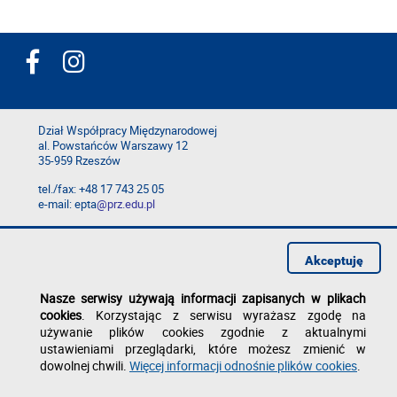
Dział Współpracy Międzynarodowej
al. Powstańców Warszawy 12
35-959 Rzeszów
tel./fax: +48 17 743 25 05
e-mail: epta
@prz.edu.pl
Deklaracja dostępności
Polityka prywatności
Akceptuję
Zgłoś błąd na stronie
Nasze serwisy używają informacji zapisanych w plikach
cookies
. Korzystając z serwisu wyrażasz zgodę na
używanie plików cookies zgodnie z aktualnymi
ustawieniami przeglądarki, które możesz zmienić w
dowolnej chwili.
Więcej informacji odnośnie plików cookies
.