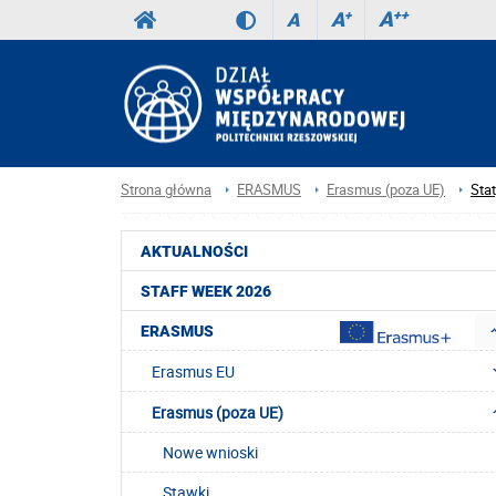
A
++
A
+
A
Strona główna
ERASMUS
Erasmus (poza UE)
Stat
AKTUALNOŚCI
STAFF WEEK 2026
ERASMUS
Erasmus EU
Erasmus (poza UE)
Nowe wnioski
Stawki