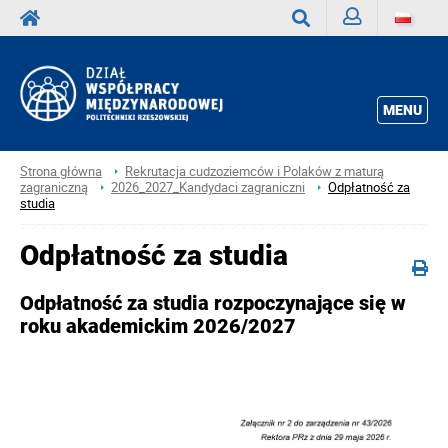
Zaloguj
Wyszukaj
MENU
Strona główna
Rekrutacja cudzoziemców i Polaków z maturą
zagraniczną
2026_2027_Kandydaci zagraniczni
Odpłatność za
studia
Odpłatność za studia
Odpłatność za studia rozpoczynające się w
roku akademickim 2026/2027