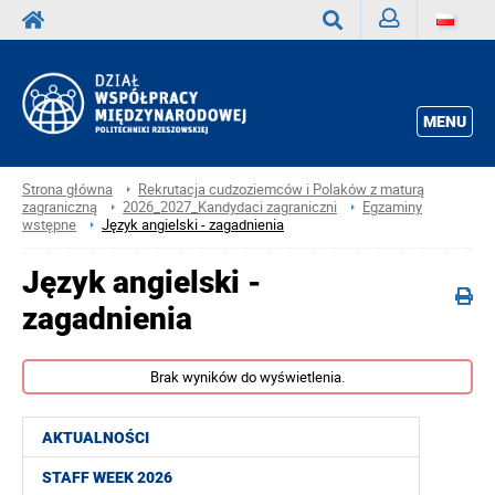
Zaloguj
Wyszukaj
MENU
Strona główna
Rekrutacja cudzoziemców i Polaków z maturą
zagraniczną
2026_2027_Kandydaci zagraniczni
Egzaminy
wstępne
Język angielski - zagadnienia
Język angielski -
zagadnienia
Brak wyników do wyświetlenia.
AKTUALNOŚCI
STAFF WEEK 2026