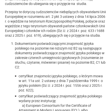
cudzoziemców do ubiegania się o przyjęcie na studia.
Przepisy te dotyczą cudzoziemców niebędących obywatelami Unii
Europejskiej w rozumieniu art. 2 pkt 3 ustawy z dnia 14 lipca 2006
r. o wjeździe na terytorium Rzeczypospolitej Polskiej, pobycie oraz
wyjeździe z tego terytorium obywateli państw członkowskich Unii
Europejskiej i członków ich rodzin (Dz.U. z 2024 r. poz. 633 i 1688
oraz z 2025 r. poz. 619), ubiegających się o przyjęcie na studia.
Dokumentami poświadczającymi znajomość języka
polskiego na poziomie nie niższym niż B2 są następujące
dokumenty poświadczające znajomość języka polskiego w
zakresie czterech umiejętności językowych (rozumienie ze
słuchu, czytanie, mówienie i pisanie) na poziomie B2, C1 lub
C2:
certyfikat znajomości języka polskiego, o którym mowa
w art. 11a ust. 2 ustawy z dnia 7 października 1999 r. o
języku polskim (Dz.U. z 2024 r. poz. 1556 oraz z 2025 r.
poz. 622);
certyfikat poświadczający znajomość języka polskiego
wydany przez instytucję:
a) European Consortium for the Certificate of
Attainment in Modern Languages (ECL), albo