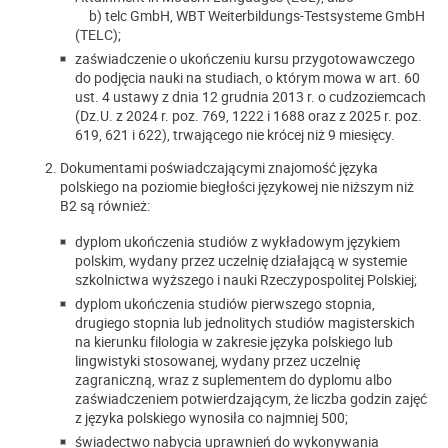
b) telc GmbH, WBT Weiterbildungs-Testsysteme GmbH
(TELC);
zaświadczenie o ukończeniu kursu przygotowawczego
do podjęcia nauki na studiach, o którym mowa w art. 60
ust. 4 ustawy z dnia 12 grudnia 2013 r. o cudzoziemcach
(Dz.U. z 2024 r. poz. 769, 1222 i 1688 oraz z 2025 r. poz.
619, 621 i 622), trwającego nie krócej niż 9 miesięcy.
Dokumentami poświadczającymi znajomość języka
polskiego na poziomie biegłości językowej nie niższym niż
B2 są również:
dyplom ukończenia studiów z wykładowym językiem
polskim, wydany przez uczelnię działającą w systemie
szkolnictwa wyższego i nauki Rzeczypospolitej Polskiej;
dyplom ukończenia studiów pierwszego stopnia,
drugiego stopnia lub jednolitych studiów magisterskich
na kierunku filologia w zakresie języka polskiego lub
lingwistyki stosowanej, wydany przez uczelnię
zagraniczną, wraz z suplementem do dyplomu albo
zaświadczeniem potwierdzającym, że liczba godzin zajęć
z języka polskiego wynosiła co najmniej 500;
świadectwo nabycia uprawnień do wykonywania