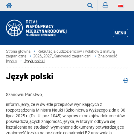
Zaloguj
Wyszukaj
MENU
Strona główna
Rekrutacja cudzoziemców i Polaków z maturą
zagraniczną
2026_2027_Kandydaci zagraniczni
Znajomość
języka
Język polski
Język polski
Szanowni Państwo,
informujemy, że w świetle przepisów wynikających z
rozporządzenia Ministra Nauki i Szkolnictwa Wyższego z dnia 30
lipca 2025 r. (Dz. U. poz.1045) w sprawie rodzajów dokumentów
poświadczających znajomość języka, w którym odbywa się
kształcenie na studiach wymienione dokumenty potwierdzające
znajomość języka na poziomie co najmniej B2 uprawniają