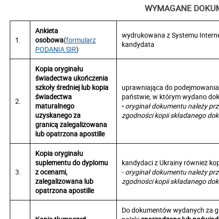
WYMAGANE DOKU
Ankieta
wydrukowana z Systemu Internet
1.
osobowa
(
formularz
kandydata
PODANIA SIR
)
Kopia oryginału
świadectwa ukończenia
szkoły średniej lub kopia
uprawniająca do podejmowania 
świadectwa
państwie, w którym wydano do
2.
maturalnego
-
oryginał dokumentu należy pr
uzyskanego za
zgodności kopii składanego dok
granicą zalegalizowana
lub opatrzona apostille
Kopia oryginału
suplementu do dyplomu
kandydaci z Ukrainy również kop
3.
z ocenami,
-
oryginał dokumentu należy pr
zalegalizowana lub
zgodności kopii składanego dok
opatrzona apostille
Do dokumentów wydanych za gra