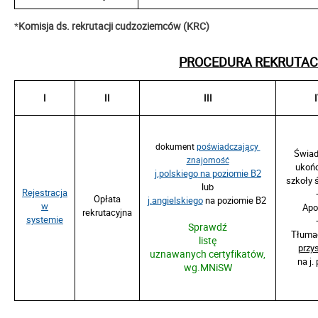
*
Komisja ds. rekrutacji cudzoziemców (KRC)
PROCEDURA REKRUTACJI
I
II
III
dokument
poświadczający
Świa
znajomość
ukoń
j.polskiego
na poziomie B2
szkoły 
lub
Rejestracja
Opłata
j.angielskiego
na poziomie B2
w
Apos
rekrutacyjna
systemie
Sprawdź
Tłuma
listę
przy
uznawanych certyfikatów,
na j.
wg.MNiSW