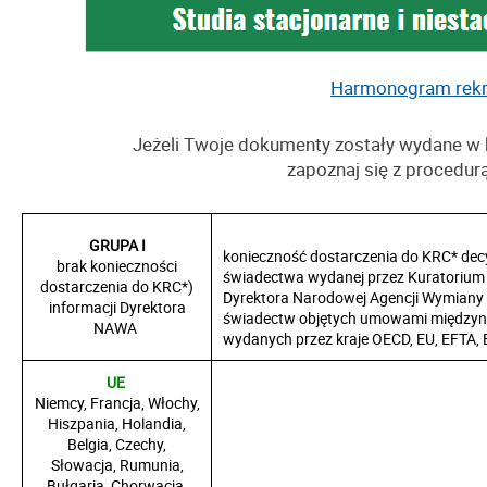
Harmonogram rekru
Jeżeli Twoje dokumenty zostały wydane w 
zapoznaj się z procedurą
GRUPA I
konieczność dostarczenia
do KRC*
d
ec
brak konieczności
świadectwa
wydanej przez Kuratorium
dostarczenia do KRC*)
Dyrektora Narodowej Agencji Wymiany
informacji Dyrektora
świadectw objętych umowami międzyn
NAWA
wydanych przez kraje OECD, EU, EFTA, E
UE
Niemcy, Francja, Włochy,
Hiszpania, Holandia,
Belgia, Czechy,
Słowacja, Rumunia,
Bułgaria, Chorwacja,