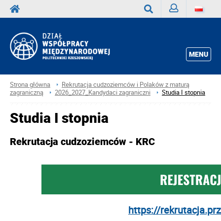
Zaloguj
Wyszukaj
MENU
Strona główna
Rekrutacja cudzoziemców i Polaków z maturą
zagraniczną
2026_2027_Kandydaci zagraniczni
Studia I stopnia
Studia I stopnia
Rekrutacja cudzoziemców - KRC
https://rekrutacja.prz