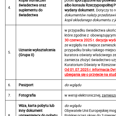
Kopia tłumaczeń
polski
sporządzone lub poświad
świadectwa oraz
albo konsula Rzeczypospolitej P
4.
suplementu do
wydany dokument.
Dotyczy to ró
świadectwa
dokumentów należy przedstawić
kopii składanego dokumentu z j
w przypadku świadectwa ukończ
które zgodnie
z obowiązującymi
30 czerwca 2025 r. decyzja wy
ze względu na miejsce zamieszka
Uznanie wykształcenia
przypadku braku takiego miejsca
5.
(Grupa II)
kuratora oświaty właściwego ze 
zamierza złożyć świadectwo uz
Kuratorium Oświaty w Rzeszowi
Od 01.07.2025 r. informacja D
ubiegania się o przyjęcie na stud
6.
Paszport
do wglądu
7.
Fotografia
w wersji elektronicznej,
zamiesz
Wiza, karta pobytu lub
do wglądu
inny dokument
Obywatele Unii Europejskiej mo
8.
uprawniający do pobytu
Polskiej przez okres do 3 miesi