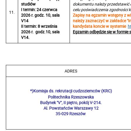
studiów
dokumentu należy przedstawić d
I termin: 24 czerwca
celu poświadczenia zgodności k
11.
2026 r. godz. 10, sala
Zapisy na egzamin wstępny z wi
V14
należy zaznaczyć w zakładce "
II termin: 8 września
kandydata koncie w systemie
h
2026 r. godz.10, sala
Egzamin odbędzie się w formie s
V14.
ADRES
*)Komisja ds. rekrutacji cudzoziemców (KRC)
Politechnika Rzeszowska
Budynek "V", II piętro, pokój V-214.
Al. Powstańców Warszawy 12
35-029 Rzeszów