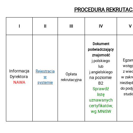
PROCEDURA REKRUTACJI
I
II
III
IV
V
Dokument
poświadczający
znajomość
Egza
j.polskiego
wstę
lub
Informacja
Rejestracja
z wie
j.angielskiego
Opłata
Dyrektora
w
na poziomie
w zakr
rekrutacyjna
NAWA
systemie
B2
niezbę
Sprawdź
do podj
listę
studi
uznawanych
certyfikatów,
wg.MNiSW