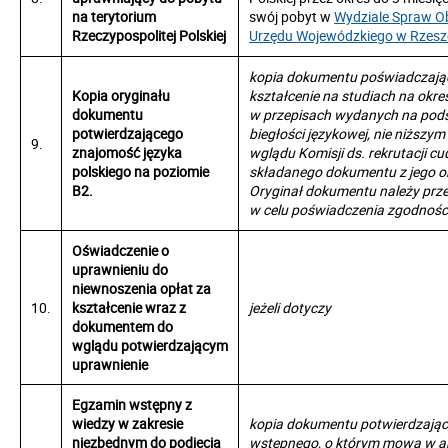
na terytorium
swój pobyt w
Wydziale Spraw O
Rzeczypospolitej Polskiej
Urzędu Wojewódzkiego w Rzesz
kopia dokumentu poświadczając
Kopia oryginału
kształcenie na studiach na okre
dokumentu
w przepisach wydanych na podst
potwierdzającego
biegłości językowej, nie niższy
9.
znajomość języka
wglądu Komisji ds. rekrutacji 
polskiego na poziomie
składanego dokumentu z jego o
B2.
Oryginał dokumentu należy prz
w celu poświadczenia zgodności
Oświadczenie o
uprawnieniu do
niewnoszenia opłat za
10.
kształcenie wraz z
jeżeli dotyczy
dokumentem do
wglądu potwierdzającym
uprawnienie
Egzamin wstępny z
wiedzy w zakresie
kopia dokumentu potwierdzając
niezbędnym do podjęcia
wstępnego, o którym mowa w art