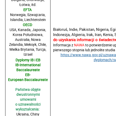
Łotwa, itd.
EFTA
Norwegia, Szwajcaria,
Islandia, Liechtenstein
OECD
Białoruś, Indie, Pakistan, Nigeria, Eg
USA, Kanada, Japonia,
Indonezja, Algieria, Irak, Iran, Kenia,
Korea Południowa,
Australia, Nowa
do uzyskania informacji o świadect
Zelandia, Meksyk, Chile,
Informacja z
NAWA
to potwierdzenie up
Wielka Brytania, Turcja,
pierwszego stopnia lub jednolite studia
Izrael
https://www.nawa.gov.pl/uznawal
dyplomach/sw
Dyplomy IB i EB
IB-International
Baccalaureate
EB-
European Baccalaureate
Państwa objęte
dwustronnymi
umowami
o uznawalności
wykształcenia:
Ukraina, Chiny