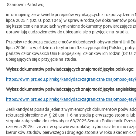
Szanowni Państwo,
informujemy, że w świetle przepisów wynikających z rozporządzenia 
lipca 2025 r. (Dz. U. poz.1045) w sprawie rodzajów dokumentów po
się kształcenie na studiach wymienione dokumenty potwierdzające z
uprawniają cudzoziemców do ubiegania się o przyjęcie na studia.
Przepisy te dotyczą cudzoziemców niebędących obywatelami Unii Euro
lipca 2006 r. o wjeździe na terytorium Rzeczypospolitej Polskiej, poby
państw członkowskich Unii Europejskiej i członków ich rodzin (Dz.U. z 
ubiegających się o przyjęcie na studia.
Wykaz dokumentów poświadczających znajomość języka polskiego:
https://dwm.prz.edu.pl/rekg/kandydaci-zagraniczni/znajomosc-jezyk
Wykaz dokumentów poświadczających znajomość języka angielskieg
https://dwm.prz.edu.pl/rekg/kandydaci-zagraniczni/znajomosc-jezyk
Jeśli kandydat posiada jeden z wymienionych dokumentów poświadcz
rekrutacji określone w § 28 ust. 1-6 na studia pierwszego stopnia lu
stopnia
załącznika do uchwały nr 63/2025 Senatu Politechniki Rzesz
czerwca 2025 r. ze zm. w sprawie warunków, trybu oraz terminu rozpo
kierunków studiów pierwszego i drugiego stopnia w roku akademic