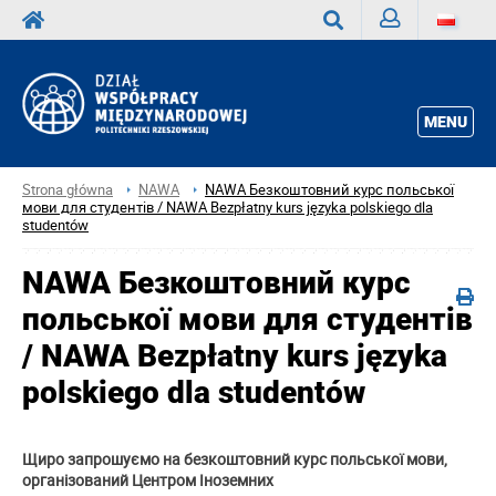
Zaloguj
Wyszukaj
MENU
Strona główna
NAWA
NAWA Безкоштовний курс польської
мови для студентів / NAWA Bezpłatny kurs języka polskiego dla
studentów
NAWA Безкоштовний курс
польської мови для студентів
/ NAWA Bezpłatny kurs języka
polskiego dla studentów
Щиро запрошуємо на безкоштовний курс польської мови,
організований Центром Iноземних