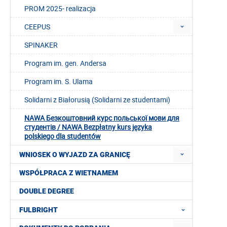
PROM 2025- realizacja
CEEPUS
SPINAKER
Program im. gen. Andersa
Program im. S. Ulama
Solidarni z Białorusią (Solidarni ze studentami)
NAWA Безкоштовний курс польської мови для
студентів / NAWA Bezpłatny kurs języka
polskiego dla studentów
WNIOSEK O WYJAZD ZA GRANICĘ
WSPÓŁPRACA Z WIETNAMEM
DOUBLE DEGREE
FULBRIGHT