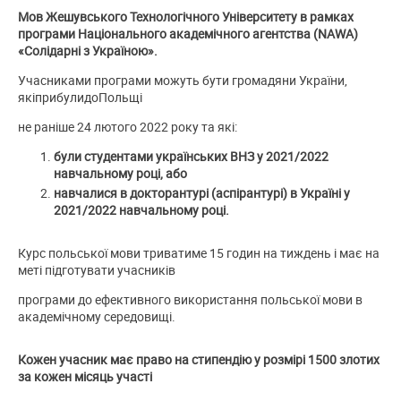
Mов Жешувського Технологічного Університету в рамках
програми Національного академічного агентства (NAWA)
«Солідарні з Україною».
Учасниками програми можуть бути громадяни України,
якіприбулидоПольщі
не раніше 24 лютого 2022 року та які:
були студентами українських ВНЗ у 2021/2022
навчальному році, або
навчалися в докторантурі (аспірантурі) в Україні у
2021/2022 навчальному році.
Курс польської мови триватиме 15 годин на тиждень і має на
меті підготувати учасників
програми до ефективного використання польської мови в
академічному середовищі.
Кожен учасник має право на стипендію у розмірі 1500 злотих
за кожен місяць участі