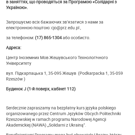
в заняттях, що проводяться за Програмою «Солідарні з
Україною».
Запрошуємо всіх бажаючих зв’язатися з нами за
електронною поштою: cjo@prz.edu.pl ,
за телефоном:
(17) 865-1304
або особисто.
Адреса:
Центр Iноземних Mов Жешувського Технологічного
Університету
вул. Підкарпацька 1, 35-095 Жешув (Podkarpacka 1, 35-059
Rzeszów )
Будинок J (1-й поверх, кабінет 112)
Serdecznie zapraszamy na bezpłatny kurs języka polskiego
organizowanego przez Centrum Języków Obcych Politechniki
Rzeszowskiej w ramach programu Narodowej Agencji
Akademickiej (NAWA) „Solidarni z Ukrainą”.
Beneficjentami Programu mogą być obywatele Ukrainy, którzy