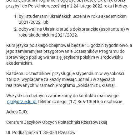
przybyli do Polski nie wcześniej niż 24 lutego 2022 roku i którzy:
byli studentami ukraińskich uczelni w roku akademickim
2021/2022, lub
odbywali na Ukrainie studia doktoranckie (aspirantura) w
roku akademickim 2021/2022.
Kurs języka polskiego obejmował będzie 15 godzin tygodniowo, a
jego zamiarem jest przygotowanie Uczestników Programu do
sprawnego posługiwania się językiem polskim w środowisku
akademickim.
Każdemu Uczestnikowi przysługuje stypendium w wysokości
1500 zł wypłacane za każdy miesiąc udziału w zajęciach
realizowanych w ramach Programu „Solidarni z Ukrainą”.
Wszystkich chętnych zapraszamy do kontaktu mailowego:
cjo@prz.edu.pl
, telefonicznego: (17) 865-1304 lub osobiście.
Adres CJO:
Centrum Języków Obcych Politechniki Rzeszowskiej
Ul. Podkarpacka 1, 35-059 Rzeszów