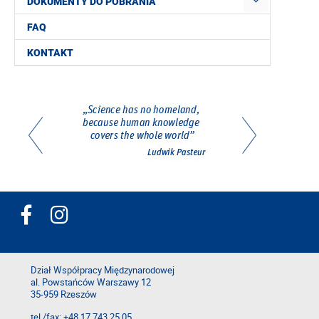
DOKUMENTY DO POBRANIA
FAQ
KONTAKT
Dział Współpracy Międzynarodowej
al. Powstańców Warszawy 12
35-959 Rzeszów
tel./fax: +48 17 743 25 05