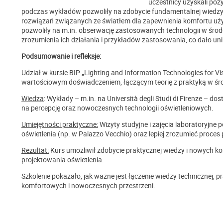
uczestnicy uzyskali po
podczas wykładów pozwoliły na zdobycie fundamentalnej wiedzy z
rozwiązań związanych ze światłem dla zapewnienia komfortu uży
pozwoliły na m.in. obserwację zastosowanych technologii w środo
zrozumienia ich działania i przykładów zastosowania, co dało un
Podsumowanie i refleksje:
Udział w kursie BIP „Lighting and Information Technologies for Vi
wartościowym doświadczeniem, łączącym teorię z praktyką w 
Wiedza
: Wykłady – m.in. na Università degli Studi di Firenze – do
na percepcję oraz nowoczesnych technologii oświetleniowych.
Umiejętności praktyczne:
Wizyty studyjne i zajęcia laboratoryjne
oświetlenia (np. w Palazzo Vecchio) oraz lepiej zrozumieć proces
Rezultat:
Kurs umożliwił zdobycie praktycznej wiedzy i nowych k
projektowania oświetlenia.
Szkolenie pokazało, jak ważne jest łączenie wiedzy technicznej, 
komfortowych i nowoczesnych przestrzeni.