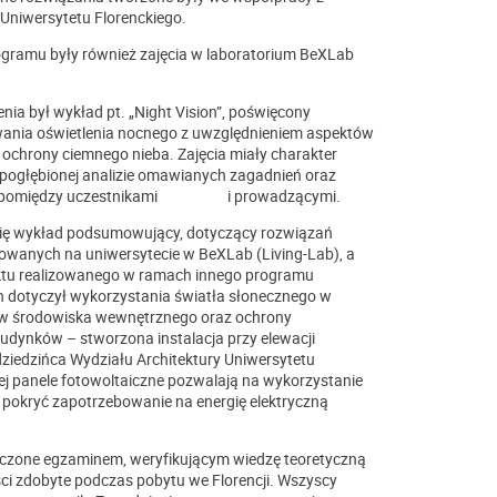
Uniwersytetu Florenckiego.
gramu były również zajęcia w laboratorium BeXLab
a był wykład pt. „Night Vision”, poświęcony
ania oświetlenia nocnego z uwzględnieniem aspektów
ochrony ciemnego nieba. Zajęcia miały charakter
y pogłębionej analizie omawianych zagadnień oraz
ń pomiędzy uczestnikami i prowadzącymi.
się wykład podsumowujący, dotyczący rozwiązań
owanych na uniwersytecie w BeXLab (Living-Lab), a
ektu realizowanego w ramach innego programu
n dotyczył wykorzystania światła słonecznego w
w środowiska wewnętrznego oraz ochrony
budynków – stworzona instalacja przy elewacji
ziedzińca Wydziału Architektury Uniwersytetu
órej panele fotowoltaiczne pozwalają na wykorzystanie
 pokryć zapotrzebowanie na energię elektryczną
ńczone egzaminem, weryfikującym wiedzę teoretyczną
ści zdobyte podczas pobytu we Florencji. Wszyscy