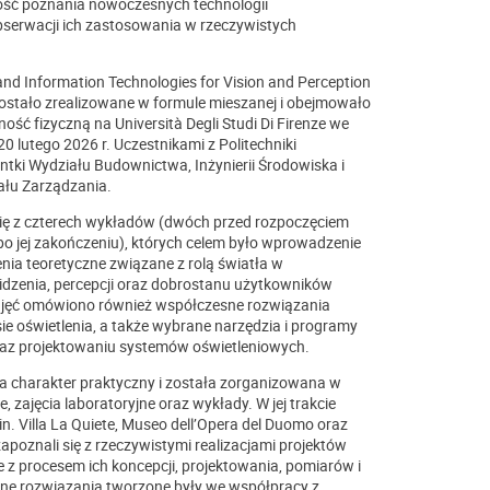
wość poznania nowoczesnych technologii
bserwacji ich zastosowania w rzeczywistych
 and Information Technologies for Vision and Perception
zostało zrealizowane w formule mieszanej i obejmowało
ość fizyczną na Università Degli Studi Di Firenze we
 lutego 2026 r. Uczestnikami z Politechniki
ntki Wydziału Budownictwa, Inżynierii Środowiska i
ału Zarządzania.
się z czterech wykładów (dwóch przed rozpoczęciem
o jej zakończeniu), których celem było wprowadzenie
ia teoretyczne związane z rolą światła w
idzenia, percepcji oraz dobrostanu użytkowników
 zajęć omówiono również współczesne rozwiązania
ie oświetlenia, a także wybrane narzędzia i programy
raz projektowaniu systemów oświetleniowych.
a charakter praktyczny i została zorganizowana w
e, zajęcia laboratoryjne oraz wykłady. W jej trakcie
in. Villa La Quiete, Museo dell’Opera del Duomo oraz
apoznali się z rzeczywistymi realizacjami projektów
e z procesem ich koncepcji, projektowania, pomiarów i
ne rozwiązania tworzone były we współpracy z