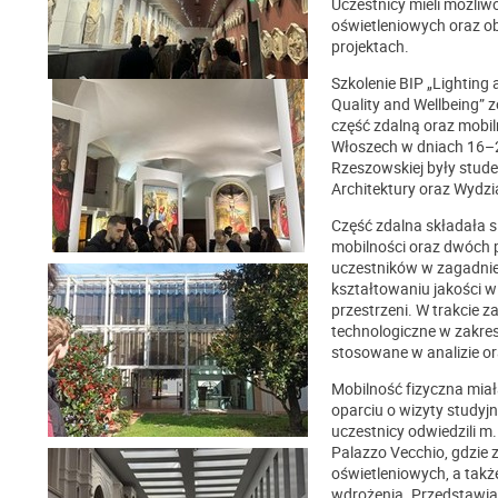
Uczestnicy mieli możli
oświetleniowych oraz o
projektach.
Szkolenie BIP „Lighting
Quality and Wellbeing” 
część zdalną oraz mobiln
Włoszech w dniach 16–20
Rzeszowskiej były stude
Architektury oraz Wydzi
Część zdalna składała 
mobilności oraz dwóch p
uczestników w zagadnien
kształtowaniu jakości w
przestrzeni. W trakcie
technologiczne w zakres
stosowane w analizie o
Mobilność fizyczna miał
oparciu o wizyty studyjn
uczestnicy odwiedzili m.
Palazzo Vecchio, gdzie z
oświetleniowych, a takż
wdrożenia. Przedstawia