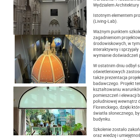
Wydziałem Architektury 
Istotnym elementem pro
(Living-Lab).
Ważnym punktem szkoleni
zagadnieniom projektow
środowiskowych, w tym 
interaktywny i sprzyjał
wymianie doświadcze
W ostatnim dniu odbył 
oświetleniowych zastos
także prezentacja proj
badawczego. Projekt te
kształtowaniu warunkó
pomieszczeń i elewacji 
południowej wewnątrz d
Florenckiego, dzięki kt
światła słonecznego, by
budynku.
Szkolenie zostało zako
oraz wiedzę i umiejętno