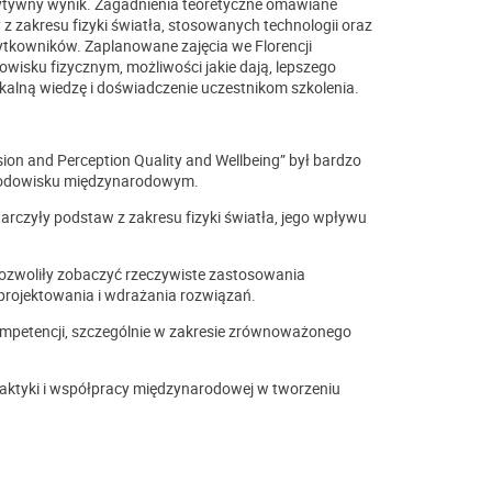
zytywny wynik. Zagadnienia teoretyczne omawiane
 zakresu fizyki światła, stosowanych technologii oraz
tkowników. Zaplanowane zajęcia we Florencji
wisku fizycznym, możliwości jakie dają, lepszego
ikalną wiedzę i doświadczenie uczestnikom szkolenia.
sion and Perception Quality and Wellbeing” był bardzo
środowisku międzynarodowym.
starczyły podstaw z zakresu fizyki światła, jego wpływu
 pozwoliły zobaczyć rzeczywiste zastosowania
 projektowania i wdrażania rozwiązań.
ompetencji, szczególnie w zakresie zrównoważonego
praktyki i współpracy międzynarodowej w tworzeniu