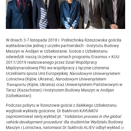
W dniach 3-7 listopada 2018 r. Politechnika Rzeszowska gościła
wykładowców jednej z uczelni partnerskich - Instytutu Budowy
Maszyn w Andijan w Uzbekistanie. Goście z Uzbekistanu
odwiedzili naszą Uczelnię w ramach programu Erasmus + KUU
2017/2019 realizowanego przez Dział Współpracy
Międzynarodowej PRz we współpracy z łącznie czterema
Uczelniami spoza Unii Europejskiej:
Narodowym Uniwersytetem
Lotnictwa
(Kijów, Ukraina),
Narodowym Uniwersytetem
Transportu
(Kijów, Ukraina) oraz Uniwersytetem Państwowym w
Taraz (Kazachstan) i Instytutem Budowy Maszyn w Andijan
(Uzbekiastan).
Podczas pobytu w Rzeszowie goście z dalekiego Uzbekistanu
wygłosili wykłady gościnne. Dr Bakhrom KAYUMOV
zaprezentował swój wykład pt. "
Validation process in the global
vehicle development procedure
dla studentów Wydziału Budowy
”
Maszyn i Lotnictwa, natomiast Dr Sukhrob ALIEV odbył wykład
pt.