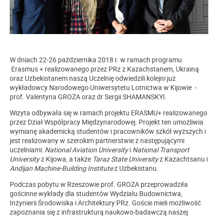
W dniach 22-26 października 2018 r. w ramach programu
Erasmus + realizowanego przez PRz z Kazachstanem, Ukrainą
oraz Uzbekistanem naszą Uczelnię odwiedzili kolejni już
wykładowcy Narodowego Uniwersytetu Lotnictwa w Kijowie -
prof. Valentyna GROZA oraz dr Sergii SHAMANSKYI.
Wizyta odbywała się w ramach projektu ERASMU+ realizowanego
przez Dział Współpracy Międzynarodowej. Projekt ten umożliwia
wymianę akademicką studentów i pracowników szkół wyższych i
jest realizowany w szerokim partnerstwie z następującymi
uczelniami:
National Aviation University
i
National Transport
University
z Kijowa, a także
Taraz State University
z Kazachtsanu i
Andijan Machine-Building Institute
z Uzbekistanu.
Podczas pobytu w Rzeszowie prof. GROZA przeprowadziła
gościnne wykłady dla studentów Wydziału Budownictwa,
Inżynierii Środowiska i Architektury PRz. Goście mieli możliwość
zapoznania się z infrastrukturą naukowo-badawczą naszej