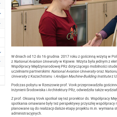
W dniach od 12 do 16 grudnia 2017 roku z gościnną wizytą w Po
z
National Aviation University
w Kijowie. Wizyta była jednym z el
Współpracy Międzynarodowej PRz dotyczącego mobilności stude
uczelniami partnerskimi:
National Aviation University
oraz
Nationa
University
z Kazachstanu i
Andijan Machine-Building Institute
z U
Podczas pobytu w Rzeszowie prof. Vovk przeprowadziła gościn
Inżynierii Środowiska i Architektury PRz, odwiedziła także wydzia
Z prof. Oksaną Vovk spotkał się też prorektor ds. Współpracy Mi
spotkania omawiane były też perspektywy przyszłej współpracy 
planowane są do realizacji dalsze etapy projektu m.in. wymiana
administracyjnych.