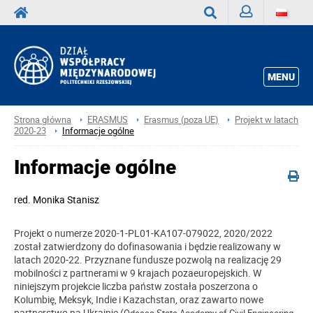
Zaloguj
Wyszukaj
MENU
Strona główna
ERASMUS
Erasmus (poza UE)
Projekt w latach
2020-23
Informacje ogólne
Informacje ogólne
red.
Monika Stanisz
Projekt o numerze 2020-1-PL01-KA107-079022, 2020/2022
został zatwierdzony do dofinasowania i będzie realizowany w
latach 2020-22. Przyznane fundusze pozwolą na realizację 29
mobilności z partnerami w 9 krajach pozaeuropejskich. W
niniejszym projekcie liczba państw została poszerzona o
Kolumbię, Meksyk, Indie i Kazachstan, oraz zawarto nowe
partnerstwo na Ukrainie (