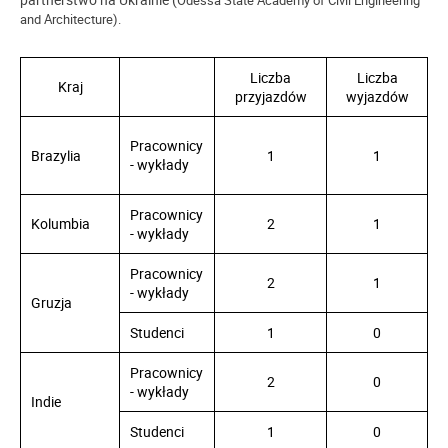
Odessa State Academy of Civil Engineering
and Architecture).
Liczba
Liczba
Kraj
przyjazdów
wyjazdów
Pracownicy
Brazylia
1
1
- wykłady
Pracownicy
Kolumbia
2
1
- wykłady
Pracownicy
2
1
- wykłady
Gruzja
Studenci
1
0
Pracownicy
2
0
- wykłady
Indie
Studenci
1
0