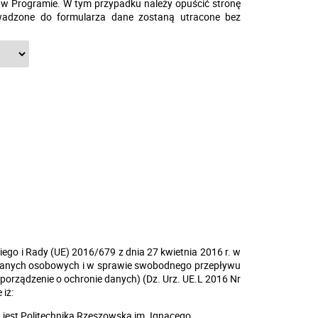
a w Programie. W tym przypadku należy opuścić stronę
wadzone do formularza dane zostaną utracone bez
iego i Rady (UE) 2016/679 z dnia 27 kwietnia 2016 r. w
 danych osobowych i w sprawie swobodnego przepływu
porządzenie o ochronie danych) (Dz. Urz. UE.L 2016 Nr
 iż:
est Politechnika Rzeszowska im. Ignacego