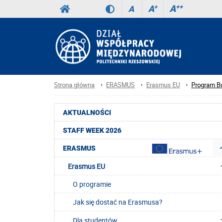
A
++
A
+
A
Strona główna
ERASMUS
Erasmus EU
Program B
AKTUALNOŚCI
STAFF WEEK 2026
ERASMUS
Erasmus EU
O programie
Jak się dostać na Erasmusa?
Dla studentów