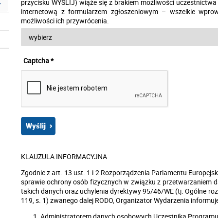
przycisku WYŚLIJ) wiąże się z brakiem możliwości uczestnictw
internetową z formularzem zgłoszeniowym – wszelkie wpro
możliwości ich przywrócenia.
Captcha *
KLAUZULA INFORMACYJNA
Zgodnie z art. 13 ust. 1 i 2 Rozporządzenia Parlamentu Europejsk
sprawie ochrony osób fizycznych w związku z przetwarzaniem
takich danych oraz uchylenia dyrektywy 95/46/WE (tj. Ogólne roz
119, s. 1) zwanego dalej RODO, Organizator Wydarzenia informuje
Administratorem danych osobowych Uczestnika Programu j