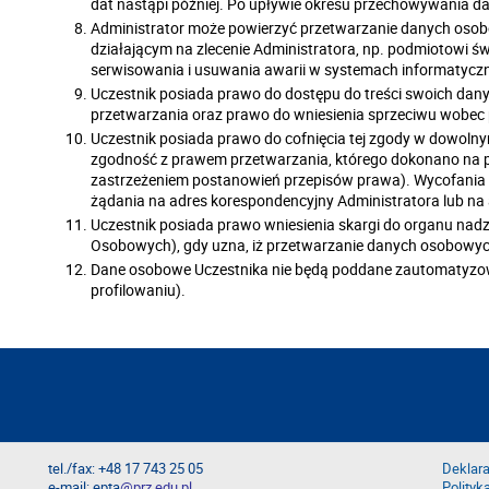
dat nastąpi później. Po upływie okresu przechowywania d
Administrator może powierzyć przetwarzanie danych os
działającym na zlecenie Administratora, np. podmiotowi ś
serwisowania i usuwania awarii w systemach informatycz
Uczestnik posiada prawo do dostępu do treści swoich danyc
przetwarzania oraz prawo do wniesienia sprzeciwu wobec p
Uczestnik posiada prawo do cofnięcia tej zgody w dowol
zgodność z prawem przetwarzania, którego dokonano na po
zastrzeżeniem postanowień przepisów prawa). Wycofania
żądania na adres korespondencyjny Administratora lub na 
Uczestnik posiada prawo wniesienia skargi do organu nad
Osobowych), gdy uzna, iż przetwarzanie danych osobowyc
Dane osobowe Uczestnika nie będą poddane zautomatyzo
profilowaniu).
tel./fax: +48 17 743 25 05
Deklara
e-mail: epta
@prz.edu.pl
Polityk