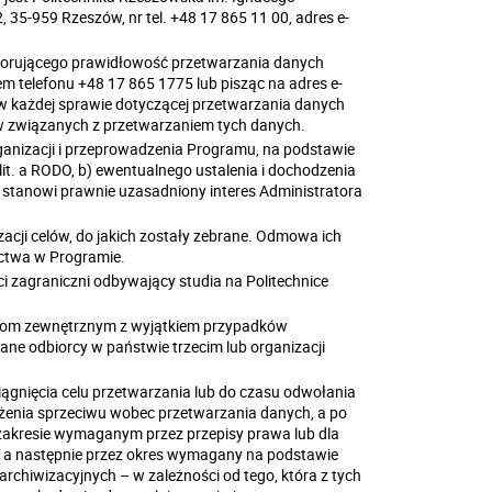
35-959 Rzeszów, nr tel. +48 17 865 11 00, adres e-
zorującego prawidłowość przetwarzania danych
 telefonu +48 17 865 1775 lub pisząc na adres e-
, w każdej sprawie dotyczącej przetwarzania danych
w związanych z przetwarzaniem tych danych.
anizacji i przeprowadzenia Programu, na podstawie
 lit. a RODO, b) ewentualnego ustalenia i dochodzenia
 stanowi prawnie uzasadniony interes Administratora
zacji celów, do jakich zostały zebrane. Odmowa ich
ictwa w Programie.
 zagraniczni odbywający studia na Politechnice
otom zewnętrznym z wyjątkiem przypadków
ane odbiorcy w państwie trzecim lub organizacji
gnięcia celu przetwarzania lub do czasu odwołania
żenia sprzeciwu wobec przetwarzania danych, a po
 zakresie wymaganym przez przepisy prawa lub dla
, a następnie przez okres wymagany na podstawie
hiwizacyjnych – w zależności od tego, która z tych