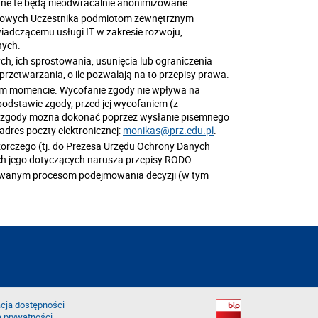
ane te będą nieodwracalnie anonimizowane.
obowych Uczestnika podmiotom zewnętrznym
wiadczącemu usługi IT w zakresie rozwoju,
nych.
h, ich sprostowania, usunięcia lub ograniczenia
rzetwarzania, o ile pozwalają na to przepisy prawa.
nym momencie. Wycofanie zgody nie wpływa na
dstawie zgody, przed jej wycofaniem (z
 zgody można dokonać poprzez wysłanie pisemnego
adres poczty elektronicznej:
monikas@prz.edu.pl
.
zorczego (tj. do Prezesa Urzędu Ochrony Danych
h jego dotyczących narusza przepisy RODO.
wanym procesom podejmowania decyzji (w tym
cja dostępności
a prywatności