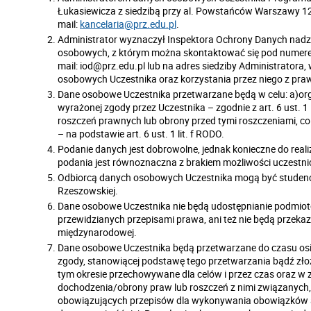
Łukasiewicza z siedzibą przy al. Powstańców Warszawy 12, 
mail:
kancelaria@prz.edu.pl
.
Administrator wyznaczył Inspektora Ochrony Danych nad
osobowych, z którym można skontaktować się pod numerem
mail: iod@prz.edu.pl lub na adres siedziby Administratora
osobowych Uczestnika oraz korzystania przez niego z pra
Dane osobowe Uczestnika przetwarzane będą w celu: a)org
wyrażonej zgody przez Uczestnika – zgodnie z art. 6 ust. 1
roszczeń prawnych lub obrony przed tymi roszczeniami, co
– na podstawie art. 6 ust. 1 lit. f RODO.
Podanie danych jest dobrowolne, jednak konieczne do reali
podania jest równoznaczna z brakiem możliwości uczestn
Odbiorcą danych osobowych Uczestnika mogą być studenci
Rzeszowskiej.
Dane osobowe Uczestnika nie będą udostępnianie podmi
przewidzianych przepisami prawa, ani też nie będą przekaz
międzynarodowej.
Dane osobowe Uczestnika będą przetwarzane do czasu osią
zgody, stanowiącej podstawę tego przetwarzania bądź zło
tym okresie przechowywane dla celów i przez czas oraz w
dochodzenia/obrony praw lub roszczeń z nimi związanych
obowiązujących przepisów dla wykonywania obowiązków arc