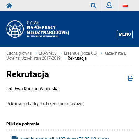
Zaloguj
Wyszukaj
MENU
Strona główna
ERASMUS
Erasmus (poza UE)
Kazachstan,
Ukraina, Uzbekistan 2017-2019
Rekrutacja
Rekrutacja
red.
Ewa Kaczan-Winiarska
Rekrutacja kadry dydaktyczno-naukowej
Pliki do pobrania
zasady_rekrutacji_k107.docx (53.35 KB, docx)