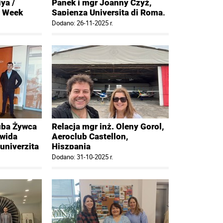
ya /
Panek i mgr Joanny Czyż,
+ Week
Sapienza Universita di Roma,
Middle
Rzym, Włochy
Dodano: 26-11-2025 r.
c, Sri
kuba Żywca
Relacja mgr inż. Oleny Gorol,
awida
Aeroclub Castellon,
univerzita
Hiszpania
, Słowacja
Dodano: 31-10-2025 r.