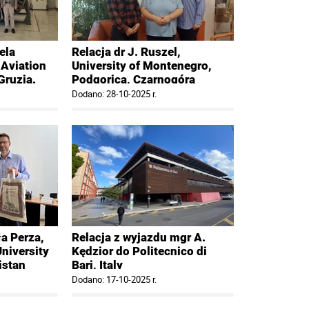
ela
Relacja dr J. Ruszel,
 Aviation
University of Montenegro,
 Gruzja.
Podgorica, Czarnogóra
Dodano: 28-10-2025 r.
ła Perza,
Relacja z wyjazdu mgr A.
niversity
Kędzior do Politecnico di
istan
Bari, Italy
Dodano: 17-10-2025 r.