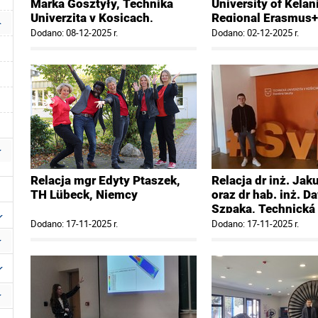
Marka Gosztyły, Technika
University of Kelani
Univerzita v Kosicach,
Regional Erasmus
Słowacja
2025 for Asia, the 
Dodano: 08-12-2025 r.
Dodano: 02-12-2025 r.
East, and the Pacifi
Lanka
Relacja mgr Edyty Ptaszek,
Relacja dr inż. Ja
TH Lübeck, Niemcy
oraz dr hab. inż. D
Szpaka, Technická 
v Košiciach (TUKE)
Dodano: 17-11-2025 r.
Dodano: 17-11-2025 r.