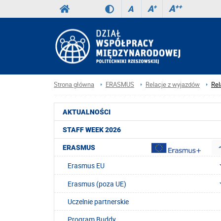
A
++
A
+
A
Strona główna
ERASMUS
Relacje z wyjazdów
Rel
AKTUALNOŚCI
STAFF WEEK 2026
ERASMUS
Erasmus EU
Erasmus (poza UE)
Uczelnie partnerskie
Program Buddy