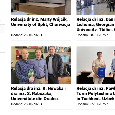
Relacja dr inż. Marty Wójcik,
Relacja dr inż. Dani
University of Split, Chorwacja
Lichonia, Georgian
University, Tbilisi,
Dodano: 28-10-2025 r.
Dodano: 28-10-2025 r.
Relacja dra inż. K. Nowaka i
Relacja dr inż. Paw
dra inż. S. Rabczaka,
Turin Polytechnic U
Universitate din Oradea,
in Tashkent, Uzbek
Rumunia,
Dodano: 28-10-2025 r.
Dodano: 27-10-2025 r.