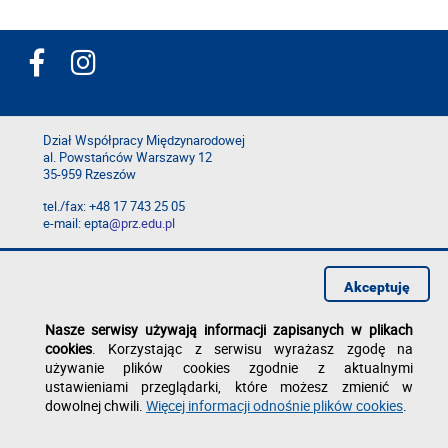
Dział Współpracy Międzynarodowej
al. Powstańców Warszawy 12
35-959 Rzeszów
tel./fax: +48 17 743 25 05
e-mail: epta
@prz.edu.pl
Deklaracja dostępności
Polityka prywatności
Akceptuję
Zgłoś błąd na stronie
Nasze serwisy używają informacji zapisanych w plikach
cookies
. Korzystając z serwisu wyrażasz zgodę na
używanie plików cookies zgodnie z aktualnymi
ustawieniami przeglądarki, które możesz zmienić w
dowolnej chwili.
Więcej informacji odnośnie plików cookies
.