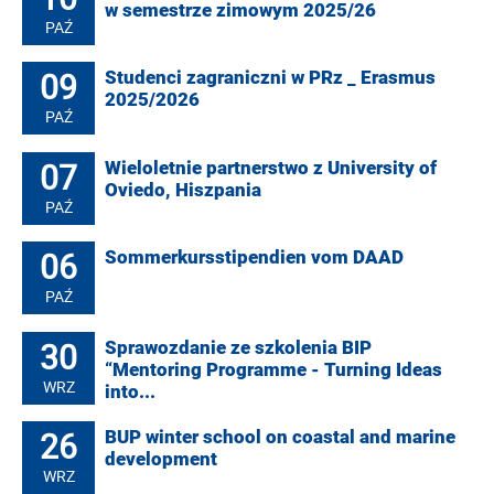
w semestrze zimowym 2025/26
PAŹ
09
Studenci zagraniczni w PRz _ Erasmus
2025/2026
PAŹ
07
Wieloletnie partnerstwo z University of
Oviedo, Hiszpania
PAŹ
06
Sommerkursstipendien vom DAAD
PAŹ
30
Sprawozdanie ze szkolenia BIP
“Mentoring Programme - Turning Ideas
WRZ
into...
26
BUP winter school on coastal and marine
development
WRZ