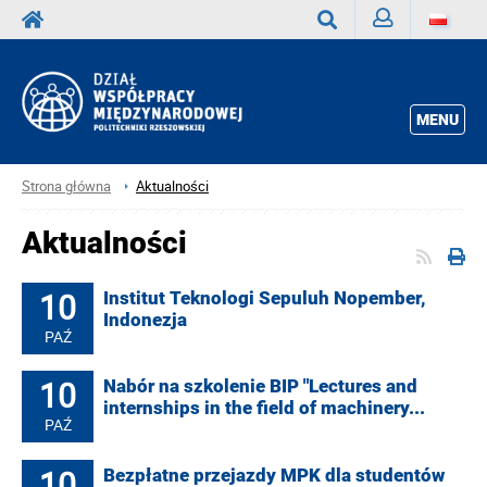
Zaloguj
Wyszukaj
MENU
Strona główna
Aktualności
Aktualności
10
Institut Teknologi Sepuluh Nopember,
Indonezja
PAŹ
10
Nabór na szkolenie BIP "Lectures and
internships in the field of machinery...
PAŹ
10
Bezpłatne przejazdy MPK dla studentów