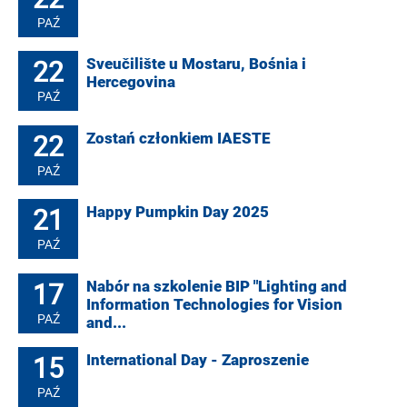
PAŹ
22
Sveučilište u Mostaru, Bośnia i
Hercegovina
PAŹ
22
Zostań członkiem IAESTE
PAŹ
21
Happy Pumpkin Day 2025
PAŹ
17
Nabór na szkolenie BIP "Lighting and
Information Technologies for Vision
PAŹ
and...
15
International Day - Zaproszenie
PAŹ