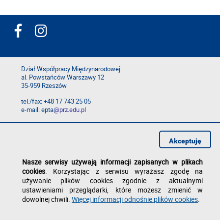
Dział Współpracy Międzynarodowej
al. Powstańców Warszawy 12
35-959 Rzeszów
tel./fax: +48 17 743 25 05
e-mail: epta
@prz.edu.pl
Deklaracja dostępności
Polityka prywatności
Akceptuję
Zgłoś błąd na stronie
Nasze serwisy używają informacji zapisanych w plikach
cookies
. Korzystając z serwisu wyrażasz zgodę na
używanie plików cookies zgodnie z aktualnymi
ustawieniami przeglądarki, które możesz zmienić w
dowolnej chwili.
Więcej informacji odnośnie plików cookies
.