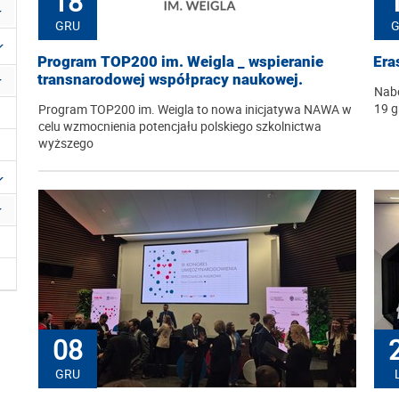
18
GRU
Program TOP200 im. Weigla _ wspieranie
Era
transnarodowej współpracy naukowej.
Nabó
19 g
Program TOP200 im. Weigla to nowa inicjatywa NAWA w
celu wzmocnienia potencjału polskiego szkolnictwa
wyższego
08
GRU