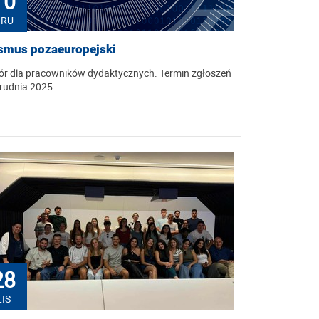
10
GRU
smus pozaeuropejski
r dla pracowników dydaktycznych. Termin zgłoszeń
rudnia 2025.
28
LIS