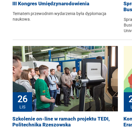
III Kongres Umiędzynarodowienia
Spr
Bus
Tematem przewodnim wydarzenia była dyplomacja
naukowa.
Spra
Busi
Univ
26
LIS
Szkolenie on-line w ramach projektu TEDI,
Kon
Politechnika Rzeszowska
Era