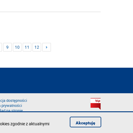
9
10
11
12
cja dostępności
a prywatności
łąd na stronie
Akceptuję
okies zgodnie z aktualnymi