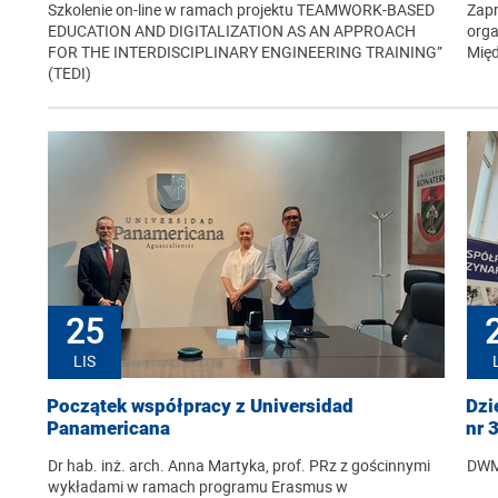
Szkolenie on-line w ramach projektu TEAMWORK-BASED
Zapr
EDUCATION AND DIGITALIZATION AS AN APPROACH
orga
FOR THE INTERDISCIPLINARY ENGINEERING TRAINING”
Mię
(TEDI)
25
LIS
Początek współpracy z Universidad
Dzi
Panamericana
nr 
Dr hab. inż. arch. Anna Martyka, prof. PRz z gościnnymi
DWM 
wykładami w ramach programu Erasmus w