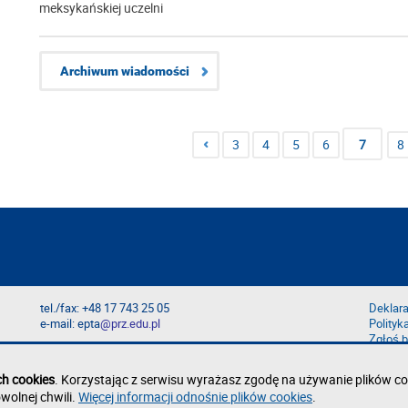
meksykańskiej uczelni
Archiwum wiadomości
3
4
5
6
7
8
tel./fax: +48 17 743 25 05
Deklara
e-mail: epta
@prz.edu.pl
Polityk
Zgłoś b
ch cookies
. Korzystając z serwisu wyrażasz zgodę na używanie plików co
wolnej chwili.
Więcej informacji odnośnie plików cookies
.