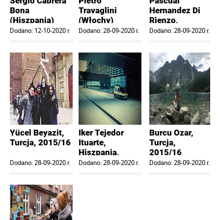
Sergio Cabrera
Pietro
Pascual
Bona
Travaglini
Hernandez Di
(Hiszpania)
(Włochy)
Rienzo,
2015/16
2014/15
Hiszpania
Dodano: 12-10-2020 r.
Dodano: 28-09-2020 r.
Dodano: 28-09-2020 r.
2016/17
Yücel Beyazit,
Iker Tejedor
Burcu Ozar,
Turcja, 2015/16
Ituarte,
Turcja,
Hiszpania,
2015/16
2011/12
Dodano: 28-09-2020 r.
Dodano: 28-09-2020 r.
Dodano: 28-09-2020 r.