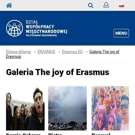
Zaloguj
Wyszukaj
MENU
Strona główna
ERASMUS
Erasmus EU
Galeria The joy of
Erasmus
Galeria The joy of Erasmus