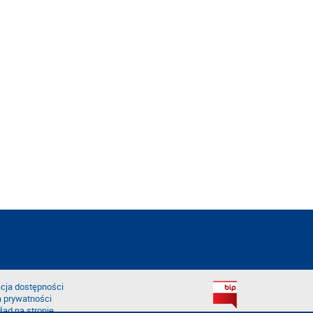
cja dostępności
a prywatności
łąd na stronie