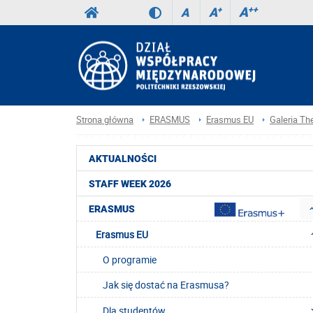
A
++
A
+
A
Strona główna
ERASMUS
Erasmus EU
Galeria Th
AKTUALNOŚCI
STAFF WEEK 2026
ERASMUS
Erasmus EU
O programie
Jak się dostać na Erasmusa?
Dla studentów