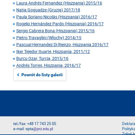
Laura Andrés Fernandez (Hiszpania) 2015/16
Natia Goguadze (Gruzja) 2017/18
Paula Soriano Nicolás (Hiszpania) 2016/17
Rogelio Hernández Pardo (Hiszpania) 2016/17
Sergio Cabrera Bona (Hiszpania) 2015/16
Pietro Travaglini (Włochy) 2014/15
Pascual Hernandez Di Rienzo, Hiszpania 2016/17
Iker Tejedor Ituarte, Hiszpania, 2011/12
Burcu Ozar, Turcja, 2015/16
Andrés Torres, Hiszpania, 2016/17
Powrót do listy galerii
tel./fax: +48 17 743 25 05
Deklara
e-mail: epta
@prz.edu.pl
Polityk
Zgłoś b