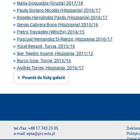
Natia Goguadze (Gruzja) 2017/18
Paula Soriano Nicolás (Hiszpania) 2016/17
Rogelio Hernández Pardo (Hiszpania) 2016/17
Sergio Cabrera Bona (Hiszpania) 2015/16
Pietro Travaglini (Włochy) 2014/15
Pascual Hernandez Di Rienzo, Hiszpania 2016/17
Yücel Beyazit, Turcja, 2015/16
Iker Tejedor Ituarte, Hiszpania, 2011/12
Burcu Ozar, Turcja, 2015/16
Andrés Torres, Hiszpania, 2016/17
Powrót do listy galerii
tel./fax: +48 17 743 25 05
Deklara
e-mail: epta
@prz.edu.pl
Polityk
Zgłoś b