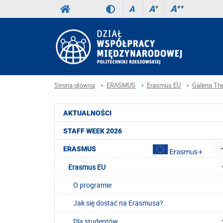
A
++
A
+
A
Strona główna
ERASMUS
Erasmus EU
Galeria Th
AKTUALNOŚCI
STAFF WEEK 2026
ERASMUS
Erasmus EU
O programie
Jak się dostać na Erasmusa?
Dla studentów