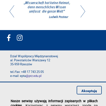
Dział Współpracy Międzynarodowej
al. Powstańców Warszawy 12
35-959 Rzeszów
tel./fax: +48 17 743 25 05
e-mail: epta
@prz.edu.pl
Deklaracja dostępności
Polityka prywatności
Akceptuję
Zgłoś błąd na stronie
Nasze serwisy używają informacji zapisanych w plikach
cookies
. Korzystając z serwisu wyrażasz zgodę na