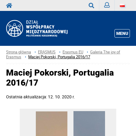
Zaloguj
Wyszukaj
MENU
Strona główna
ERASMUS
Erasmus EU
Galeria The joy of
Erasmus
Maciej Pokorski, Portugalia 2016/17
Maciej Pokorski, Portugalia
2016/17
Ostatnia aktualizacja: 12. 10. 2020 r.