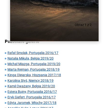
Obraz 1 z 2
Pozostałe galerie
Rafał Smolak, Portugalia 2016/17
Natalia Mikuła, Belgia 2019/20
Michał Miazga, Portugalia 2019/20
Marta Rejman, Portugalia 2018/19
Kinga Olejarska, Hiszpania 2017/18
Karolina Styś, Niemcy 2018/19
Kamil Oważany, Belgia 2019/20
Estera Bujny, Portugalia 2016/17
Eryk Giefert, Portugalia 2016/17
Edyta Jaromek, Włochy 2017/18