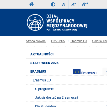
A
++
A
+
A
Strona główna
ERASMUS
Erasmus EU
Galeria Th
AKTUALNOŚCI
STAFF WEEK 2026
ERASMUS
Erasmus EU
O programie
Jak się dostać na Erasmusa?
Dla studentów