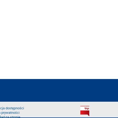
cja dostępności
a prywatności
łąd na stronie