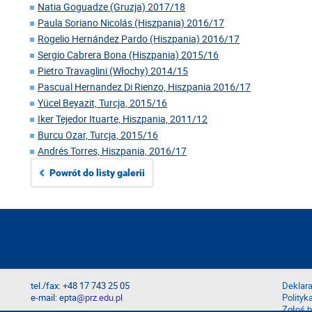
Natia Goguadze (Gruzja) 2017/18
Paula Soriano Nicolás (Hiszpania) 2016/17
Rogelio Hernández Pardo (Hiszpania) 2016/17
Sergio Cabrera Bona (Hiszpania) 2015/16
Pietro Travaglini (Włochy) 2014/15
Pascual Hernandez Di Rienzo, Hiszpania 2016/17
Yücel Beyazit, Turcja, 2015/16
Iker Tejedor Ituarte, Hiszpania, 2011/12
Burcu Ozar, Turcja, 2015/16
Andrés Torres, Hiszpania, 2016/17
Powrót do listy galerii
tel./fax: +48 17 743 25 05
Deklara
e-mail: epta
@prz.edu.pl
Polityk
Zgłoś b