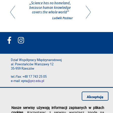
Dział Współpracy Międzynarodowej
al. Powstańców Warszawy 12
35-959 Rzeszów
tel./fax: +48 17 743 25 05
e-mail: epta
@prz.edu.pl
Deklaracja dostępności
Polityka prywatności
Akceptuję
Zgłoś błąd na stronie
Nasze serwisy używają informacji zapisanych w plikach
cookies
. Korzystając z serwisu wyrażasz zgodę na