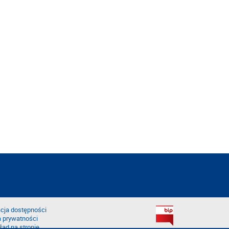
cja dostępności
a prywatności
łąd na stronie