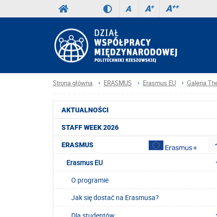
A
++
A
+
A
Strona główna
ERASMUS
Erasmus EU
Galeria Th
AKTUALNOŚCI
STAFF WEEK 2026
ERASMUS
Erasmus EU
O programie
Jak się dostać na Erasmusa?
Dla studentów