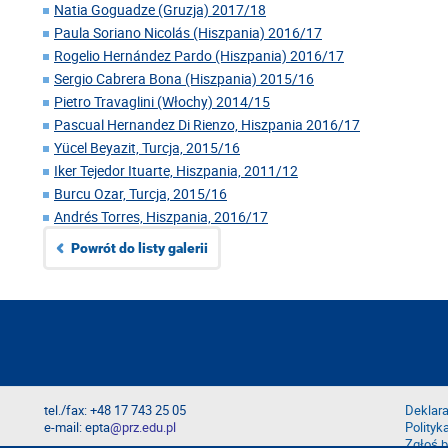
Natia Goguadze (Gruzja) 2017/18
Paula Soriano Nicolás (Hiszpania) 2016/17
Rogelio Hernández Pardo (Hiszpania) 2016/17
Sergio Cabrera Bona (Hiszpania) 2015/16
Pietro Travaglini (Włochy) 2014/15
Pascual Hernandez Di Rienzo, Hiszpania 2016/17
Yücel Beyazit, Turcja, 2015/16
Iker Tejedor Ituarte, Hiszpania, 2011/12
Burcu Ozar, Turcja, 2015/16
Andrés Torres, Hiszpania, 2016/17
Powrót do listy galerii
tel./fax: +48 17 743 25 05
Deklara
e-mail: epta
@prz.edu.pl
Polityk
Zgłoś b