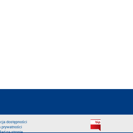
cja dostępności
a prywatności
łąd na stronie