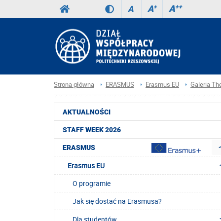
A
++
A
+
A
Strona główna
ERASMUS
Erasmus EU
Galeria Th
AKTUALNOŚCI
STAFF WEEK 2026
ERASMUS
Erasmus EU
O programie
Jak się dostać na Erasmusa?
Dla studentów