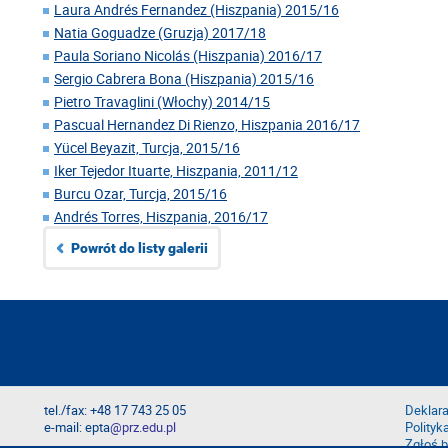
Laura Andrés Fernandez (Hiszpania) 2015/16
Natia Goguadze (Gruzja) 2017/18
Paula Soriano Nicolás (Hiszpania) 2016/17
Sergio Cabrera Bona (Hiszpania) 2015/16
Pietro Travaglini (Włochy) 2014/15
Pascual Hernandez Di Rienzo, Hiszpania 2016/17
Yücel Beyazit, Turcja, 2015/16
Iker Tejedor Ituarte, Hiszpania, 2011/12
Burcu Ozar, Turcja, 2015/16
Andrés Torres, Hiszpania, 2016/17
Powrót do listy galerii
tel./fax: +48 17 743 25 05
Deklara
e-mail: epta
@prz.edu.pl
Polityk
Zgłoś b