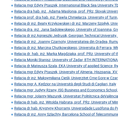
Relacja mgr Edyty Ptaszek, International Black Sea University.Tbi
Relacja dra hab. inż., Adama Masłonia, prof. PRz, Slovak Univer
Relacja prof. dra hab. inż. Pawła Chmielarza, University of Turin
Relacja dr inż. Beaty Krzykowskiej i dr inż. Marzeny Szpiłyk, Uni
Relacja dra. inż. Jana Sadolewskiego, University of Ioannina, Gr
Relacja dr inż Agnieszki Jędrusik, Georgian Technical University,
Relacja dr inż. Joanny Czarnoty, Universitatea din Oradea, Rum
Relacja dr inż. Marcina Chutkowskiego, Universita di Ferrara, W
Relacja dr. hab. inż. Marka Magdziaka, prof. PRz, University of 
Relacja Moniki Stanisz, University of Zadar, 8TH INTERNATIO
Relacja dr Mateusza Szala, EKA University of applied Science, 
Relacja mgr Edyty Ptaszek, University of Almeria. Hiszpania. XV
Relacja dr inż. Maksymiliana Cieśli, Univerzitet Crne Gore w Cz
Relacja mgr A. Kędzior na Università degli Studi di Cagliari, Italy
Relacja mgr Judyty Rżany, ISG Business and Economics School,
Relacja mgr Jolanty Mazurek, Universitat Politècnica deValència
Relacja dr hab. inż. Witolda Habrata, prof. PRz, University of Mi
Relacja dr hab. Krystyny Khorrami, Universidade Lusófona do Po
Relacja dr inż. Anny Szlachty, Barcelona School of Telecommuni