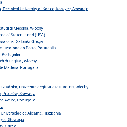
ja
, Technical University of Kosice, Koszyce, Słowacja
i Studi di Messina, Włochy
ege of Staten Island (USA)
saloniki, Saloniki, Grecja
de Lusofona do Porto, Portugalia
, Portugalia
di di Cagliari, Włochy
 de Madeira, Portugalia
. Gradzika, Università degli Studi di Cagliari, Włochy
ov, Preszów, Słowacja
de Aveiro, Portugalia
ia
 Universidad de Alicante, Hiszpania
zyce, Słowacja
ty, Gruzja