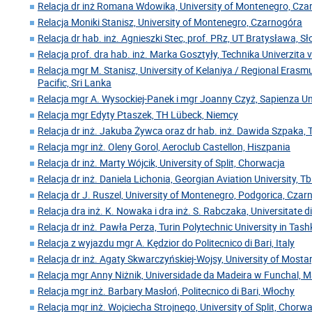
Relacja dr inż Romana Wdowika, University of Montenegro, Cz
Relacja Moniki Stanisz, University of Montenegro, Czarnogóra
Relacja dr hab. inż. Agnieszki Stec, prof. PRz, UT Bratysława, S
Relacja prof. dra hab. inż. Marka Gosztyły, Technika Univerzita 
Relacja mgr M. Stanisz, University of Kelaniya / Regional Erasm
Pacific, Sri Lanka
Relacja mgr A. Wysockiej-Panek i mgr Joanny Czyż, Sapienza U
Relacja mgr Edyty Ptaszek, TH Lübeck, Niemcy
Relacja dr inż. Jakuba Żywca oraz dr hab. inż. Dawida Szpaka, 
Relacja mgr inż. Oleny Gorol, Aeroclub Castellon, Hiszpania
Relacja dr inż. Marty Wójcik, University of Split, Chorwacja
Relacja dr inż. Daniela Lichonia, Georgian Aviation University, Tbil
Relacja dr J. Ruszel, University of Montenegro, Podgorica, Cza
Relacja dra inż. K. Nowaka i dra inż. S. Rabczaka, Universitate 
Relacja dr inż. Pawła Perza, Turin Polytechnic University in Tas
Relacja z wyjazdu mgr A. Kędzior do Politecnico di Bari, Italy
Relacja dr inż. Agaty Skwarczyńskiej-Wojsy, University of Mosta
Relacja mgr Anny Niżnik, Universidade da Madeira w Funchal, 
Relacja mgr inż. Barbary Masłoń, Politecnico di Bari, Włochy
Relacja mgr inż. Wojciecha Strojnego, University of Split, Chorw