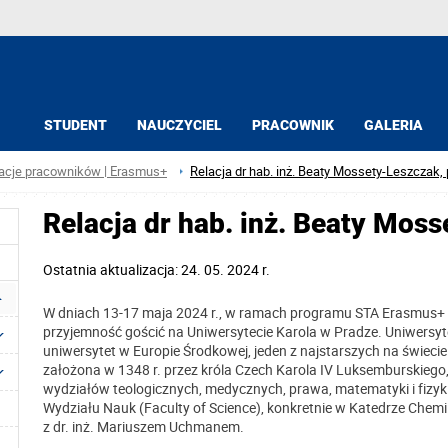
STUDENT
NAUCZYCIEL
PRACOWNIK
GALERIA
acje pracowników | Erasmus+
Relacja dr hab. inż. Beaty Mossety-Leszczak, 
Relacja dr hab. inż. Beaty Moss
Ostatnia aktualizacja: 24. 05. 2024 r.
W dniach 13-17 maja 2024 r., w ramach programu STA Erasmus+ 
przyjemność gościć na Uniwersytecie Karola w Pradze. Uniwersytet
uniwersytet w Europie Środkowej, jeden z najstarszych na świecie 
założona w 1348 r. przez króla Czech Karola IV Luksemburskiego, 
wydziałów teologicznych, medycznych, prawa, matematyki i fizyki
Wydziału Nauk (Faculty of Science), konkretnie w Katedrze Chemi
z dr. inż. Mariuszem Uchmanem.