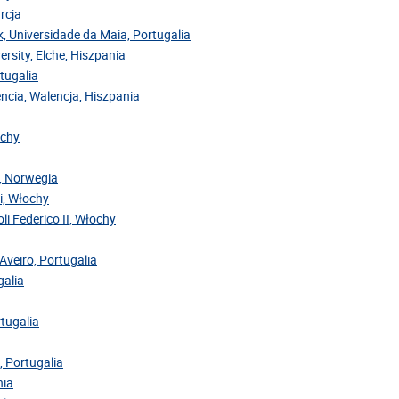
rcja
ok, Universidade da Maia, Portugalia
ersity, Elche, Hiszpania
rtugalia
encia, Walencja, Hiszpania
ochy
y, Norwegia
ri, Włochy
oli Federico II, Włochy
Aveiro, Portugalia
galia
rtugalia
, Portugalia
nia