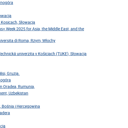
arnogóra
łowacja
v Kosicach, Słowacja
us+ Week 2025 for Asia, the Middle East, and the
niversita di Roma, Rzym, Włochy
Technická univerzita v Košiciach (TUKE), Słowacja
isi, Gruzja.
rnogóra
din Oradea, Rumunia,
hkent, Uzbekistan
r, Bośnia i Hercegowina
Madera
acja