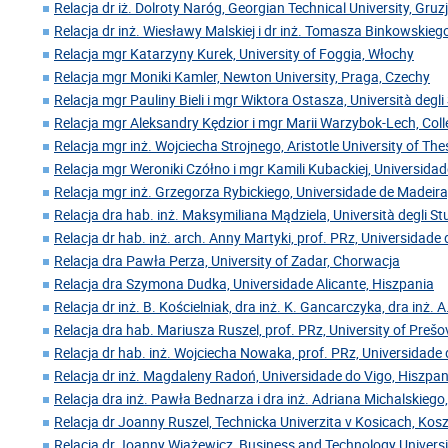
Relacja dr iż. Dolroty Naróg, Georgian Technical University, Gruz
Relacja dr inż. Wiesławy Malskiej i dr inż. Tomasza Binkowskiego
Relacja mgr Katarzyny Kurek, University of Foggia, Włochy
Relacja mgr Moniki Kamler, Newton University, Praga, Czechy
Relacja mgr Pauliny Bieli i mgr Wiktora Ostasza, Università degl
Relacja mgr Aleksandry Kędzior i mgr Marii Warzybok-Lech, Coll
Relacja mgr inż. Wojciecha Strojnego, Aristotle University of Thes
Relacja mgr Weroniki Czółno i mgr Kamili Kubackiej, Universida
Relacja mgr inż. Grzegorza Rybickiego, Universidade de Madeira
Relacja dra hab. inż. Maksymiliana Mądziela, Università degli Stu
Relacja dr hab. inż. arch. Anny Martyki, prof. PRz, Universidade
Relacja dra Pawła Perza, University of Zadar, Chorwacja
Relacja dra Szymona Dudka, Universidade Alicante, Hiszpania
Relacja dr inż. B. Kościelniak, dra inż. K. Gancarczyka, dra inż. A
Relacja dra hab. Mariusza Ruszel, prof. PRz, University of Preš
Relacja dr hab. inż. Wojciecha Nowaka, prof. PRz, Universidade 
Relacja dr inż. Magdaleny Radoń, Universidade do Vigo, Hiszpan
Relacja dra inż. Pawła Bednarza i dra inż. Adriana Michalskiego,
Relacja dr Joanny Ruszel, Technicka Univerzita v Kosicach, Kos
Relacja dr Joanny Wiażewicz, Business and Technology Universi