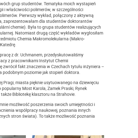
dwóch grup studentów. Tematyka moich wystapień
i i właściwości polimerów, w szczególności
limerów. Pierwszy wykład, połączony z aktywną
tła, zaprezentowałam dla studentów doktorantów
rní chemie). Była to grupa studentów realizujących
ekularnej. Natomiast drugą część wykładów wygłosiłam
przedmiotu Chemia Makromolekularna (Makro­
Katedrę.
pracę z dr. Uchmanem, przedyskutowaliśmy
acy z pracownikami Instytut Chemii
zwrócił fakt znaczenia w Czechach tytułu inżyniera –
na podobnym poziomie jak stopień doktora.
j Pragi, miasta pięknie usytuowanego na dziewięciu
o popularny Most Karola, Zamek Praski, Rynek
także Bibliotekę klasztoru na Strahovie.
nie możliwość poszerzenia swoich umiejętności i
nienia współpracy naukowej, poznania innych
żnych stron świata). To także możliwość poznania