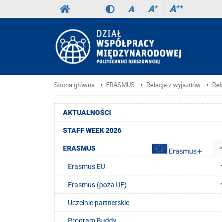
A
++
A
+
A
Strona główna
ERASMUS
Relacje z wyjazdów
Rel
AKTUALNOŚCI
STAFF WEEK 2026
ERASMUS
Erasmus EU
Erasmus (poza UE)
Uczelnie partnerskie
Program Buddy