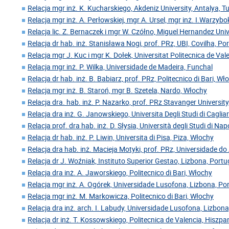
Relacja mgr inż. K. Kucharskiego, Akdeniz University, Antalya, Tu
Relacja mgr inż. A. Perłowskiej, mgr A. Ursel, mgr inż. I.Warzyb
Relacja lic. Z. Bernaczek i mgr W. Czółno, Miguel Hernandez Univ
Relacja dr hab. inż. Stanisława Nogi, prof. PRz, UBI, Covilha, Po
Relacja mgr J. Kuc i mgr K. Dołek, Universitat Politecnica de Val
Relacja mgr inż. P. Wilka, Universidade de Madeira, Funchal
Relacja dr hab. inż. B. Babiarz, prof. PRz, Politecnico di Bari, Wł
Relacja mgr inż. B. Staroń, mgr B. Szetela, Nardo, Włochy
Relacja dra. hab. inż. P. Nazarko, prof. PRz Stavanger Universit
Relacja dra inż. G. Janowskiego, Universita Degli Studi di Caglia
Relacja prof. dra hab. inż. D. Słysia, Università degli Studi di Nap
Relacja dr hab. inż. P. Liwin, Universita di Pisa, Piza, Włochy
Relacja dra hab. inż. Macieja Motyki, prof. PRz, Universidade do 
Relacja dr J. Woźniak, Instituto Superior Gestao, Lizbona, Portu
Relacja dra inż. A. Jaworskiego, Politecnico di Bari, Włochy
Relacja mgr inż. A. Ogórek, Universidade Lusofona, Lizbona, Po
Relacja mgr inż. M. Markowicza, Politecnico di Bari, Włochy
Relacja dra inż. arch. I. Labudy, Universidade Lusofona, Lizbona
Relacja dr inż. T. Kossowskiego, Politecnica de Valencia, Hiszpa