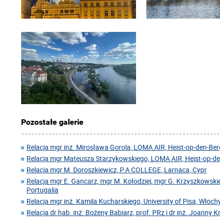
Pozostałe galerie
Relacja mgr inż. Mirosława Gorola, LOMA AIR, Heist-op-den-Berg
Relacja mgr Mateusza Starzykowskiego, LOMA AIR, Heist-op-den
Relacja mgr M. Doroszkiewicz, P.A COLLEGE, Larnaca, Cypr
Relacja mgr E. Gancarz, mgr M. Kołodziej, mgr G. Krzyszkowskie
Portugalia
Relacja mgr inż. Kamila Kucharskiego, University of Pisa, Włoch
Relacja dr hab. inż. Bożeny Babiarz, prof. PRz i dr inż. Joanny 