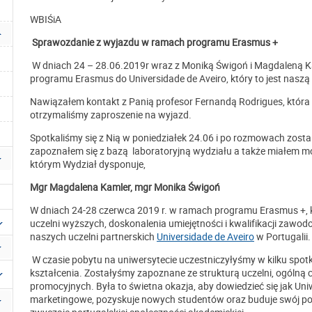
WBIŚiA
Sprawozdanie z wyjazdu w ramach programu Erasmus +
W dniach 24 – 28.06.2019r wraz z Moniką Świgoń i Magdaleną K
programu Erasmus do Universidade de Aveiro, który to jest naszą 
Nawiązałem kontakt z Panią profesor Fernandą Rodrigues, która 
otrzymaliśmy zaproszenie na wyjazd.
Spotkaliśmy się z Nią w poniedziałek 24.06 i po rozmowach zost
zapoznałem się z bazą laboratoryjną wydziału a także miałem mo
którym Wydział dysponuje,
Mgr Magdalena Kamler, mgr Monika Świgoń
W dniach 24-28 czerwca 2019 r. w ramach programu Erasmus +, 
uczelni wyższych, doskonalenia umiejętności i kwalifikacji zawo
naszych uczelni partnerskich
Universidade de Aveiro
w Portugalii.
W czasie pobytu na uniwersytecie uczestniczyłyśmy w kilku spotka
kształcenia. Zostałyśmy zapoznane ze strukturą uczelni, ogólną c
promocyjnych. Była to świetna okazja, aby dowiedzieć się jak U
marketingowe, pozyskuje nowych studentów oraz buduje swój poz