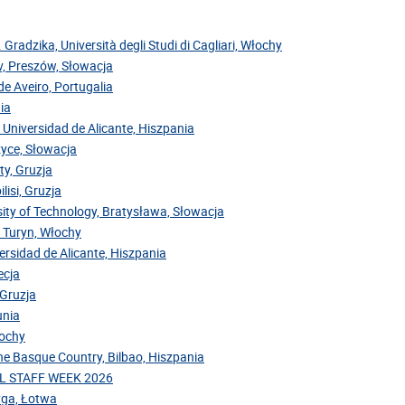
. Gradzika, Università degli Studi di Cagliari, Włochy
ov, Preszów, Słowacja
de Aveiro, Portugalia
ia
 Universidad de Alicante, Hiszpania
zyce, Słowacja
ty, Gruzja
lisi, Gruzja
sity of Technology, Bratysława, Słowacja
, Turyn, Włochy
versidad de Alicante, Hiszpania
ecja
 Gruzja
unia
łochy
the Basque Country, Bilbao, Hiszpania
NAL STAFF WEEK 2026
Ryga, Łotwa