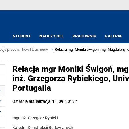
STUDENT
NAUCZYCIEL
PRACOWNIK
GALERIA
acje pracowników | Erasmus+
Relacja mgr Moniki Świgoń, mgr Magdaleny Ka
Relacja mgr Moniki Świgoń, mg
inż. Grzegorza Rybickiego, Univ
Portugalia
Ostatnia aktualizacja: 18. 09. 2019 r.
mgr inż. Grzegorz Rybicki
Katedra Konstrukcji Budowlanych