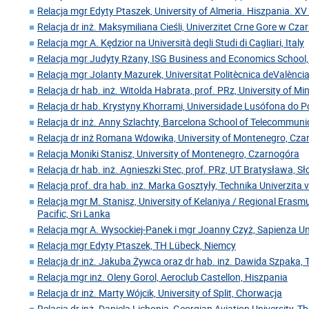
Relacja mgr Edyty Ptaszek, University of Almeria. Hiszpania. XV
Relacja dr inż. Maksymiliana Cieśli, Univerzitet Crne Gore w Cz
Relacja mgr A. Kędzior na Università degli Studi di Cagliari, Italy
Relacja mgr Judyty Rżany, ISG Business and Economics School,
Relacja mgr Jolanty Mazurek, Universitat Politècnica deValència
Relacja dr hab. inż. Witolda Habrata, prof. PRz, University of Mi
Relacja dr hab. Krystyny Khorrami, Universidade Lusófona do Po
Relacja dr inż. Anny Szlachty, Barcelona School of Telecommuni
Relacja dr inż Romana Wdowika, University of Montenegro, Cz
Relacja Moniki Stanisz, University of Montenegro, Czarnogóra
Relacja dr hab. inż. Agnieszki Stec, prof. PRz, UT Bratysława, S
Relacja prof. dra hab. inż. Marka Gosztyły, Technika Univerzita 
Relacja mgr M. Stanisz, University of Kelaniya / Regional Erasm
Pacific, Sri Lanka
Relacja mgr A. Wysockiej-Panek i mgr Joanny Czyż, Sapienza U
Relacja mgr Edyty Ptaszek, TH Lübeck, Niemcy
Relacja dr inż. Jakuba Żywca oraz dr hab. inż. Dawida Szpaka, 
Relacja mgr inż. Oleny Gorol, Aeroclub Castellon, Hiszpania
Relacja dr inż. Marty Wójcik, University of Split, Chorwacja
Relacja dr inż. Daniela Lichonia, Georgian Aviation University, Tbil