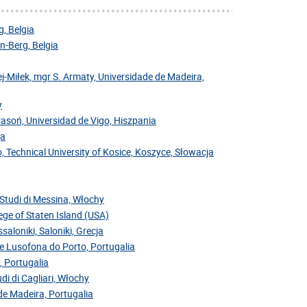
, Belgia
-Berg, Belgia
j-Miłek, mgr S. Armaty, Universidade de Madeira,
y
Krasoń, Universidad de Vigo, Hiszpania
ja
, Technical University of Kosice, Koszyce, Słowacja
i Studi di Messina, Włochy
ege of Staten Island (USA)
saloniki, Saloniki, Grecja
de Lusofona do Porto, Portugalia
, Portugalia
di di Cagliari, Włochy
 de Madeira, Portugalia