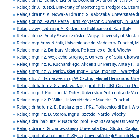
Relacja dr J. Ruszel, University of Montenegro, Podgorica, Cza
Relacja dra inż. K. Nowaka i dra inż. S. Rabczaka, Universitate 
Relacja dr inż. Pawła Perza, Turin Polytechnic University in Tas
Relacja z wyjazdu mgr A. Kędzior do Politecnico di Bari, Italy
Relacja dr inż. Agaty Skwarczyńskiej-Wojsy, University of Mosta
Relacja mgr Anny Niżnik, Universidade da Madeira w Funchal, 
Relacja mgr inż. Barbary Masłoń, Politecnico di Bari, Włochy
Relacja mgr inż. Wojciecha Strojnego, University of Split, Chorw
Relacja mgr inż. K. Kucharskiego, Akdeniz University, Antalya, Tu
Relacja mgr inż. A. Perłowskiej, mgr A. Ursel, mgr inż. I.Warzyb
Relacja lic. Z. Bernaczek i mgr W. Czółno, Miguel Hernandez Univ
Relacja dr hab. inż. Stanisława Nogi, prof. PRz, UBI, Covilha, Po
Relacja mgr J. Kuc i mgr K. Dołek, Universitat Politecnica de Val
Relacja mgr inż. P. Wilka, Universidade de Madeira, Funchal
Relacja dr hab. inż. B. Babiarz, prof. PRz, Politecnico di Bari, Wł
Relacja mgr inż. B. Staroń, mgr B. Szetela, Nardo, Włochy
Relacja dra. hab. inż. P. Nazarko, prof. PRz Stavanger Universit
Relacja dra inż. G. Janowskiego, Universita Degli Studi di Caglia
Relacja prof. dra hab. inż. D. Słysia, Università degli Studi di Nap