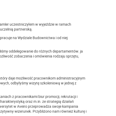
amler uczestniczyłem w wyjeździe w ramach
uczelnią partnerską.
pracuje na Wydziale Budownictwa i od niej
aliśmy oddelegowanie do różnych departamentów. ja
żliwość zobaczenia i omówienia rodzaju sprzętu,
który daje możliwość pracownikom administracyjnym
dowych, odbyłyśmy wizytę szkoleniową w jednej z
niach z pracownikami biur promocji, rekrutacji i
harakterystyką oraz m.in. ze strategią działań
niwersytet w Aveiro przeprowadza swoje kampania
ytywny wizerunek. Przybliżono nam również kulturę i