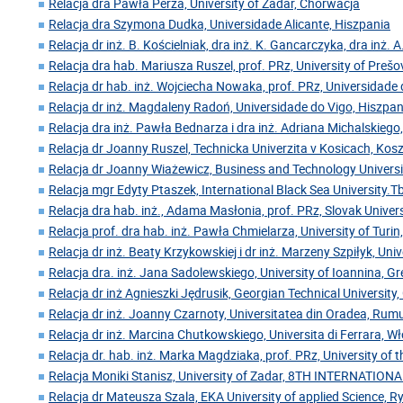
Relacja dra Pawła Perza, University of Zadar, Chorwacja
Relacja dra Szymona Dudka, Universidade Alicante, Hiszpania
Relacja dr inż. B. Kościelniak, dra inż. K. Gancarczyka, dra inż. A
Relacja dra hab. Mariusza Ruszel, prof. PRz, University of Preš
Relacja dr hab. inż. Wojciecha Nowaka, prof. PRz, Universidade 
Relacja dr inż. Magdaleny Radoń, Universidade do Vigo, Hiszpan
Relacja dra inż. Pawła Bednarza i dra inż. Adriana Michalskiego,
Relacja dr Joanny Ruszel, Technicka Univerzita v Kosicach, Kos
Relacja dr Joanny Wiażewicz, Business and Technology Universi
Relacja mgr Edyty Ptaszek, International Black Sea University.Tbi
Relacja dra hab. inż., Adama Masłonia, prof. PRz, Slovak Univer
Relacja prof. dra hab. inż. Pawła Chmielarza, University of Turin
Relacja dr inż. Beaty Krzykowskiej i dr inż. Marzeny Szpiłyk, Uni
Relacja dra. inż. Jana Sadolewskiego, University of Ioannina, Gr
Relacja dr inż Agnieszki Jędrusik, Georgian Technical University,
Relacja dr inż. Joanny Czarnoty, Universitatea din Oradea, Rum
Relacja dr inż. Marcina Chutkowskiego, Universita di Ferrara, W
Relacja dr. hab. inż. Marka Magdziaka, prof. PRz, University of 
Relacja Moniki Stanisz, University of Zadar, 8TH INTERNATIO
Relacja dr Mateusza Szala, EKA University of applied Science, 