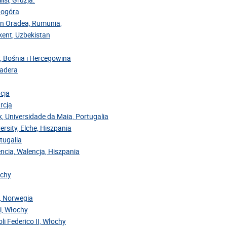
rnogóra
din Oradea, Rumunia,
hkent, Uzbekistan
r, Bośnia i Hercegowina
Madera
acja
rcja
ok, Universidade da Maia, Portugalia
ersity, Elche, Hiszpania
rtugalia
encia, Walencja, Hiszpania
ochy
y, Norwegia
ri, Włochy
oli Federico II, Włochy