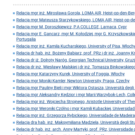
Relacja mgr inż. Mirosława Gorola, LOMA AIR, Heist-op-den-Berg
Relacja mgr Mateusza Starzykowskiego, LOMA AIR, Heist-op-den
Relacja mgr M. Doroszkiewicz, P.A COLLEGE, Larnaca, Cypr
Relacja mgr E. Gancarz, mgr M. Kołodziej, mgr G. Krzyszkowskie
Portugalia
Relacja mgr inż. Kamila Kucharskiego, University of Pisa, Włoch
Relacja dr hab. inż. Bożeny Babiarz, prof. PRz i dr inż. Joanny 
Relacja dr iż. Dolroty Naróg, Georgian Technical University, Gruz
Relacja dr inż. Wiesławy Malskiej i dr inż. Tomasza Binkowskiego
Relacja mgr Katarzyny Kurek, University of Foggia, Włochy
Relacja mgr Moniki Kamler, Newton University, Praga, Czechy
Relacja mgr Pauliny Bieli i mgr Wiktora Ostasza, Università degl
Relacja mgr Aleksandry Kędzior i mgr Marii Warzybok-Lech, Coll
Relacja mgr inż. Wojciecha Strojnego, Aristotle University of Thes
Relacja mgr Weroniki Czółno i mgr Kamili Kubackiej, Universida
Relacja mgr inż. Grzegorza Rybickiego, Universidade de Madeira
Relacja dra hab. inż. Maksymiliana Mądziela, Università degli Stu
Relacja dr hab. inż. arch. Anny Martyki, prof. PRz, Universidade