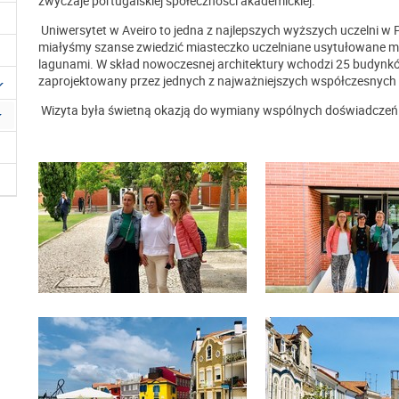
zwyczaje portugalskiej społeczności akademickiej.
Uniwersytet w Aveiro to jedna z najlepszych wyższych uczelni w P
miałyśmy szanse zwiedzić miasteczko uczelniane usytułowane mi
lagunami. W skład nowoczesnej architektury wchodzi 25 budynkó
zaprojektowany przez jednych z najważniejszych współczesnych 
Wizyta była świetną okazją do wymiany wspólnych doświadczeń 