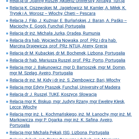
Relacja dr Joanny Ruszel, Akdeniz University, Antalya, Turcja
Relacja K. Ciszewskiej, M. Jagiełowicz, M. Kamler, A. Miłek, K.
Trytek i A. Worosz – Włochy, Chieti – Pescara
Relacja J. Filip, J. Kuźniar, E. Burłańskiej, J. Baran, A. Paśko –
Maciochy, E. Gogój, Funchal, Portugalia
Relacja dr inż. Michała Jurka, Oradea, Rumunia
Relacja dra hab. Wojciecha Nowaka, prof. PRz i dra hab.
Marcina Drajewicza, prof. PRz, NTUA, Ateny, Grecja
Relacja dr M. Kubackiej, dr M. Bochenek, Lizbona, Portugalia
Relacja dr hab. Mariusza Ruszel, prof. PRz, Porto, Portugalia
Relacja mgr J. Bakunowicz, mgr D. Bartoszek, mgr M. Domin,
mgr M. Szeląg, Aveiro, Portugalia
Relacja dr inż. M. Kidy i dr inż. S. Ziembowicz, Bari, Włochy
Relacja mgr Edyty Ptaszek, Funchal, University of Madeira
Relacja dr J. Ruszel, TUKE, Koszyce, Słowacja
Relacja mgr K. Biskup, mgr Judyty Rżany, mgr Eweliny Klęsk,
Lecce, Włochy
Relacja mgr inż. Ł. Kochmańskiego, inż. M. Łanochy, mgr inż. M.
Markowicza, mgr P. Ogarka, mgr inż. K. Safina, Aveiro,
Portugalia
Relacja mgr Michała Pękali, ISG, Lizbona, Portugalia