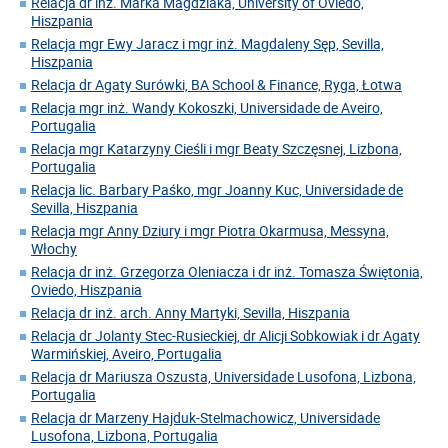
Relacja dr inż. Marka Magdziaka, University of Oviedo,
Hiszpania
Relacja mgr Ewy Jaracz i mgr inż. Magdaleny Sęp, Sevilla,
Hiszpania
Relacja dr Agaty Surówki, BA School & Finance, Ryga, Łotwa
Relacja mgr inż. Wandy Kokoszki, Universidade de Aveiro,
Portugalia
Relacja mgr Katarzyny Cieśli i mgr Beaty Szczęsnej, Lizbona,
Portugalia
Relacja lic. Barbary Paśko, mgr Joanny Kuc, Universidade de
Sevilla, Hiszpania
Relacja mgr Anny Dziury i mgr Piotra Okarmusa, Messyna,
Włochy
Relacja dr inż. Grzegorza Oleniacza i dr inż. Tomasza Świętonia,
Oviedo, Hiszpania
Relacja dr inż. arch. Anny Martyki, Sevilla, Hiszpania
Relacja dr Jolanty Stec-Rusieckiej, dr Alicji Sobkowiak i dr Agaty
Warmińskiej, Aveiro, Portugalia
Relacja dr Mariusza Oszusta, Universidade Lusofona, Lizbona,
Portugalia
Relacja dr Marzeny Hajduk-Stelmachowicz, Universidade
Lusofona, Lizbona, Portugalia