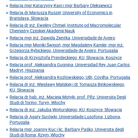
Relacja mgr Katarzyny Kani i mgr Barbary Oleksiewicz
Relacja dr Mariusza Ruszel, University of Economics in
Bratislava, Słowacja
Relacja dr inż. Eweliny Chmiel, Institute od Macromolecular
Chemistry Czeskiej Akademii Nauk
Relacja mgr inż. Dawida Zientka, Universidade de Aveiro
Relacja mgr Moniki Świgoń, mgr Magdaleny Kamler, mgr inż.
Grzegorza Rybickiego, Universidade de Aveiro, Portugalia
Relacja dr Krzysztofa Prendeckiego, KU, Słowacja, Koszyce
Relacja prof. Aleksandra Gugnina, Universidad Rey Juan Carlos,
Madryt, Hiszpania
Relacja prof. Aleksandra Kozłowskiego, UBI, Covilha, Portugalia
Relacja dr inż. Wiesławy Malskiej i dr Tomasza Binkowskiego,
KU, Slowacja
Relacja dr hab. inż. Macieja Motyki, prof. PRz, Universita Degli
Studi di Torino, Turyn, Włochy
Relacja dr inż. Jakuba Wojturskiego, KU, Koszyce, Słowacja
Relacja dr Agaty Surówki, Universidade Lusofona, Lizbona,
Portugalia
Relacja mgr Joanny Kuc i lic. Barbary Paśko, Universita degli
Studi di Roma, Rzym, Włochy