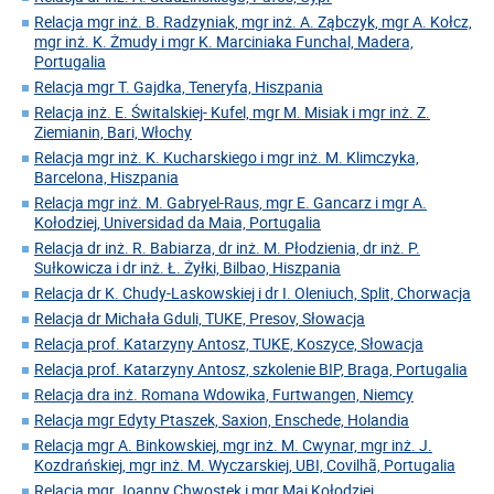
Relacja mgr inż. B. Radzyniak, mgr inż. A. Ząbczyk, mgr A. Kołcz,
mgr inż. K. Żmudy i mgr K. Marciniaka Funchal, Madera,
Portugalia
Relacja mgr T. Gajdka, Teneryfa, Hiszpania
Relacja inż. E. Świtalskiej- Kufel, mgr M. Misiak i mgr inż. Z.
Ziemianin, Bari, Włochy
Relacja mgr inż. K. Kucharskiego i mgr inż. M. Klimczyka,
Barcelona, Hiszpania
Relacja mgr inż. M. Gabryel-Raus, mgr E. Gancarz i mgr A.
Kołodziej, Universidad da Maia, Portugalia
Relacja dr inż. R. Babiarza, dr inż. M. Płodzienia, dr inż. P.
Sułkowicza i dr inż. Ł. Żyłki, Bilbao, Hiszpania
Relacja dr K. Chudy-Laskowskiej i dr I. Oleniuch, Split, Chorwacja
Relacja dr Michała Gduli, TUKE, Presov, Słowacja
Relacja prof. Katarzyny Antosz, TUKE, Koszyce, Słowacja
Relacja prof. Katarzyny Antosz, szkolenie BIP, Braga, Portugalia
Relacja dra inż. Romana Wdowika, Furtwangen, Niemcy
Relacja mgr Edyty Ptaszek, Saxion, Enschede, Holandia
Relacja mgr A. Binkowskiej, mgr inż. M. Cwynar, mgr inż. J.
Kozdrańskiej, mgr inż. M. Wyczarskiej, UBI, Covilhã, Portugalia
Relacja mgr Joanny Chwostek i mgr Mai Kołodziej