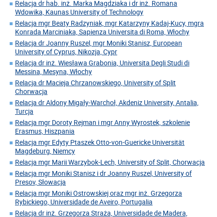
Relacja dr hab. inż. Marka Magdziaka i dr inż. Romana
Wdowika, Kaunas University of Technology
Relacja mgr Beaty Radzyniak, mgr Katarzyny Kadaj-Kucy, mgra
Konrada Marciniaka, Sapienza Universita di Roma, Włochy
Relacja dr Joanny Ruszel, mgr Moniki Stanisz, European
University of Cyprus, Nikozja, Cypr
Relacja dr inż. Wiesława Grabonia, Universita Degli Studi di
Messina, Mesyna, Włochy
Relacja dr Macieja Chrzanowskiego, University of Split
Chorwacja
Relacja dr Aldony Migały-Warchoł, Akdeniz University, Antalia,
Turcja
Relacja mgr Doroty Rejman i mgr Anny Wyrostek, szkolenie
Erasmus, Hiszpania
Relacja mgr Edyty Ptaszek Otto-von-Guericke Universität
Magdeburg, Niemcy
Relacja mgr Marii Warzybok-Lech, University of Split, Chorwacja
Relacja mgr Moniki Stanisz i dr Joanny Ruszel, University of
Presov, Słowacja
Relacja mgr Moniki Ostrowskiej oraz mgr inż. Grzegorza
Rybickiego, Universidade de Aveiro, Portugalia
Relacja dr inż. Grzegorza Straża, Universidade de Madera,