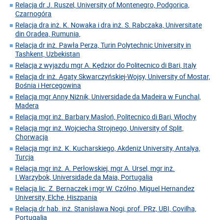
Relacja dr J. Ruszel, University of Montenegro, Podgorica,
Czarnogóra
Relacja dra inż. K. Nowaka i dra inż. S. Rabczaka, Universitate
din Oradea, Rumunia,
Relacja dr inż. Pawła Perza, Turin Polytechnic University in
Tashkent, Uzbekistan
Relacja z wyjazdu mgr A. Kędzior do Politecnico di Bari, Italy
Relacja dr inż. Agaty Skwarczyńskiej-Wojsy, University of Mostar,
Bośnia i Hercegowina
Relacja mgr Anny Niżnik, Universidade da Madeira w Funchal,
Madera
Relacja mgr inż. Barbary Masłoń, Politecnico di Bari, Włochy
Relacja mgr inż. Wojciecha Strojnego, University of Split,
Chorwacja
Relacja mgr inż. K. Kucharskiego, Akdeniz University, Antalya,
Turcja
Relacja mgr inż. A. Perłowskiej, mgr A. Ursel, mgr inż.
I.Warzybok, Universidade da Maia, Portugalia
Relacja lic. Z. Bernaczek i mgr W. Czółno, Miguel Hernandez
University, Elche, Hiszpania
Relacja dr hab. inż. Stanisława Nogi, prof. PRz, UBI, Covilha,
Portugalia