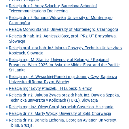
Relacja dr inż. Anny Szlachty, Barcelona School of
Telecommunications Engineering
Relacja dr inż Romana Wdowika, University of Montenegro,
Czarnogóra
Relacja Moniki Stanisz, University of Montenegro, Czarnogóra
Relacja dr hab. inż. Agnieszki Stec, prof. PRz, UT Bratysława,
Słowacja
Relacja prof. dra hab. inż. Marka Gosztyły, Technika Univerzita v
Kosicach, Słowacja
Relacja mgr M. Stanisz, University of Kelaniya / Regional
Erasmus+ Week 2025 for Asia, the Middle East, and the Pacific,
Sri Lanka
Relacja mgr A. Wysockiej-Panek i mgr Joanny Czyż, Sapienza
Universita di Roma, Rzym, Włochy
Relacja mgr Edyty Ptaszek, TH Lübeck, Niemcy
Relacja dr inż. Jakuba Żywca oraz dr hab. inż. Dawida Szpaka,
Technická univerzita v Košiciach (TUKE), Słowacja
Relacja mgr inż. Oleny Gorol, Aeroclub Castellon, Hiszpania
Relacja dr inż. Marty Wójcik, University of Split, Chorwacja
Relacja dr inż. Daniela Lichonia, Georgian Aviation University,
Tbilisi, Gruzja.