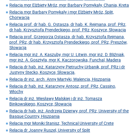
Relacja mgr Elżbiety Mróz, mgr Barbary Pomykały, Chania, Kreta
Relacja mgr Barbary Pomykały i mgr Elżbiety Mróz, Split,
Chorwacja
Relacja prof. dr hab. G. Ostasza, dr hab. K. Rejmana, prof. PRz,
dr hab. Krzysztofa Prendeckiego, prof. PRz, Koszyce, Słowacja
Relacja prof. Grzegorza Ostasza, dr hab. Krzysztofa Rejmana,
prof. PRz, dr hab. Krzysztofa Prendeckiego, prof. PRz, Preszów,
Słowacja
Relacja mgr inż. A. Kaszuby, mgr U. Litwin, mgr inż. D. Bliźniak,
mgr inż. A. Gosztyła, mgr K. Kaczorowska, Funchal, Madera
Relacja dr hab. inż. Katarzyny Pietruchy-Urbanik, prof. PRz i dr
Justyny Stecko, Koszyce, Słowacja,
Relacja dr inż. arch. Anny Martyki, Walencja, Hiszpania
Relacja dr hab. inż. Katarzyny Antosz, prof. PRz, Cassino,
Włochy
Relacja dr inż. Wiesławy Malskiej i dr inż. Tomasza
Binkowskiego, Koszyce, Słowacja
Relacja dr hab. inż. Andrzeja Dzierwy, prof. PRz, University of the
Basque Country, Hiszpania
Relacja mgr Moniki Stanisz, Technical University of Crete
Relacja dr Joanny Ruszel, University of Split