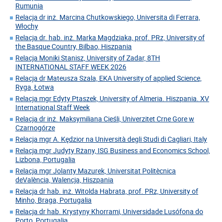
Rumunia
Relacja dr inż. Marcina Chutkowskiego, Universita di Ferrara,
Włochy
Relacja dr. hab. inż. Marka Magdziaka, prof. PRz, University of
the Basque Country, Bilbao, Hiszpania
Relacja Moniki Stanisz, University of Zadar, 8TH
INTERNATIONAL STAFF WEEK 2026
Relacja dr Mateusza Szala, EKA University of applied Science,
Ryga, Łotwa
Relacja mgr Edyty Ptaszek, University of Almeria. Hiszpania. XV
International Staff Week
Relacja dr inż. Maksymiliana Cieśli, Univerzitet Crne Gore w
Czarnogórze
Relacja mgr A. Kędzior na Università degli Studi di Cagliari, Italy
Relacja mgr Judyty Rżany, ISG Business and Economics School,
Lizbona, Portugalia
Relacja mgr Jolanty Mazurek, Universitat Politècnica
deValència, Walencja, Hiszpania
Relacja dr hab. inż. Witolda Habrata, prof. PRz, University of
Minho, Braga, Portugalia
Relacja dr hab. Krystyny Khorrami, Universidade Lusófona do
Porto, Portugalia