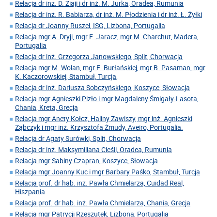
Relacja dr inż. D. Ziaji i dr inż. M. Jurka, Oradea, Rumunia
Relacja dr inż. R. Babiarza, dr inż. M. Płodzienia i dr inż. Ł. Żyłki
Relacja dr Joanny Ruszel, ISG, Lizbona, Portugalia
Relacja mgr A. Dryji, mgr E. Jaracz, mgr M. Charchut, Madera,
Portugalia
Relacja dr inż. Grzegorza Janowskiego, Split, Chorwacja
Relacja mgr M. Wolan, mgr E. Burłańskiej, mgr B. Pasaman, mgr
K. Kaczorowskiej, Stambuł, Turcja,
Relacja dr inż. Dariusza Sobczyńskiego, Koszyce, Słowacja
Relacja mgr Agnieszki Pizło i mgr Magdaleny Śmigały-Lasota,
Chania, Kreta, Grecja
Relacja mgr Anety Kołcz, Haliny Zawiszy, mgr inż. Agnieszki
Ząbczyk i mgr inż. Krzysztofa Żmudy, Aveiro, Portugalia.
Relacja dr Agaty Surówki, Split, Chorwacja
Relacja dr inż. Maksymiliana Cieśli, Oradea, Rumunia
Relacja mgr Sabiny Czapran, Koszyce, Słowacja
Relacja mgr Joanny Kuc i mgr Barbary Paśko, Stambuł, Turcja
Relacja prof. dr hab. inż. Pawła Chmielarza, Cuidad Real,
Hiszpania
Relacja prof. dr hab. inż. Pawła Chmielarza, Chania, Grecja
Relacja mgr Patrycji Rzeszutek, Lizbona, Portugalia