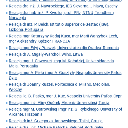
Relacja dra inż. J. Nawrockiego, IEG Slevarna, Jihlava, Czechy
Relacja dra hab. inż. P. Kwolka, prof. PRz, NTNU, Trondheim,
Norwegia
Relacja dr inż. P. Bełch, Istitutio Superior de Gestao (ISG),
Lizbona, Portugalia
Relacja mgr Katarzyny Kadaj-Kuca, mgr Marii Warzybok-Lech,
mgr Aleksandry Kędzior, FRANCJA
Relacja mgr Edyty Ptaszek, Universitatea din Oradea, Rumunia
Relacja dr A. Migały-Warchoł, Wilno, Litwa
Relacja mgr J. Chwostek, mgr M. Kołodziej, Universidade da
Maia, Portugalia
Relacja mgr A. Pizło i mgr A. Gosztyły, Neapolis University Pafos,
Cypr
Relacja dr Joanny Ruszel, Politecnica di Milano, Mediolan,
Włochy
Relacja lic. B. Paśko, mgr J. Kuc, Neapolis University Pafos, Cypr
Relacja mgr inż. Aliny Ogórek, Akdeniz Universitesi, Turcja
Relacja mgr M. Ostrowskiej i mgr inż. G. Rybickiego, University of
Alicante, Hiszpania
Relacja dr inż. Grzegorza Janowskiego, Tbilisi, Gruzja
Relacja dra. inż. Michała Batscha, Setubal, Portugalia