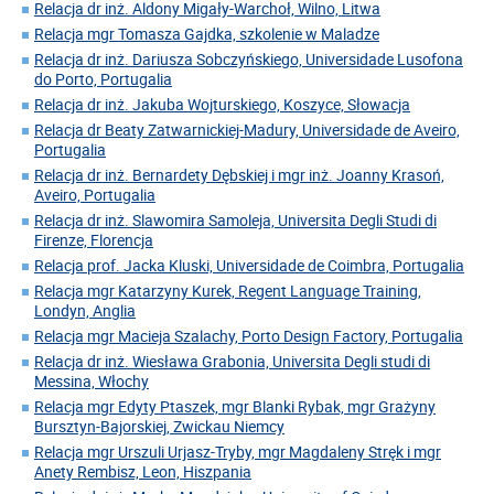
Relacja dr inż. Aldony Migały-Warchoł, Wilno, Litwa
Relacja mgr Tomasza Gajdka, szkolenie w Maladze
Relacja dr inż. Dariusza Sobczyńskiego, Universidade Lusofona
do Porto, Portugalia
Relacja dr inż. Jakuba Wojturskiego, Koszyce, Słowacja
Relacja dr Beaty Zatwarnickiej-Madury, Universidade de Aveiro,
Portugalia
Relacja dr inż. Bernardety Dębskiej i mgr inż. Joanny Krasoń,
Aveiro, Portugalia
Relacja dr inż. Slawomira Samoleja, Universita Degli Studi di
Firenze, Florencja
Relacja prof. Jacka Kluski, Universidade de Coimbra, Portugalia
Relacja mgr Katarzyny Kurek, Regent Language Training,
Londyn, Anglia
Relacja mgr Macieja Szalachy, Porto Design Factory, Portugalia
Relacja dr inż. Wiesława Grabonia, Universita Degli studi di
Messina, Włochy
Relacja mgr Edyty Ptaszek, mgr Blanki Rybak, mgr Grażyny
Bursztyn-Bajorskiej, Zwickau Niemcy
Relacja mgr Urszuli Urjasz-Tryby, mgr Magdaleny Stręk i mgr
Anety Rembisz, Leon, Hiszpania