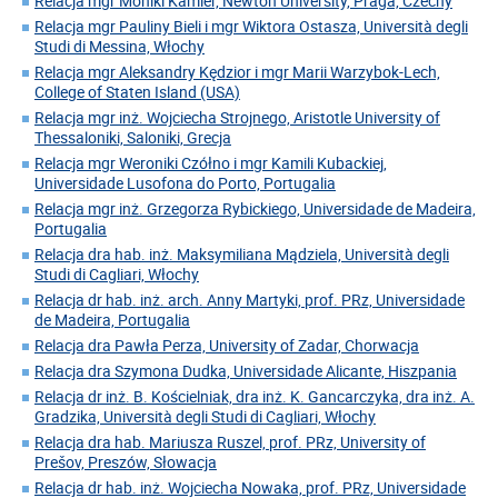
Relacja mgr Moniki Kamler, Newton University, Praga, Czechy
Relacja mgr Pauliny Bieli i mgr Wiktora Ostasza, Università degli
Studi di Messina, Włochy
Relacja mgr Aleksandry Kędzior i mgr Marii Warzybok-Lech,
College of Staten Island (USA)
Relacja mgr inż. Wojciecha Strojnego, Aristotle University of
Thessaloniki, Saloniki, Grecja
Relacja mgr Weroniki Czółno i mgr Kamili Kubackiej,
Universidade Lusofona do Porto, Portugalia
Relacja mgr inż. Grzegorza Rybickiego, Universidade de Madeira,
Portugalia
Relacja dra hab. inż. Maksymiliana Mądziela, Università degli
Studi di Cagliari, Włochy
Relacja dr hab. inż. arch. Anny Martyki, prof. PRz, Universidade
de Madeira, Portugalia
Relacja dra Pawła Perza, University of Zadar, Chorwacja
Relacja dra Szymona Dudka, Universidade Alicante, Hiszpania
Relacja dr inż. B. Kościelniak, dra inż. K. Gancarczyka, dra inż. A.
Gradzika, Università degli Studi di Cagliari, Włochy
Relacja dra hab. Mariusza Ruszel, prof. PRz, University of
Prešov, Preszów, Słowacja
Relacja dr hab. inż. Wojciecha Nowaka, prof. PRz, Universidade