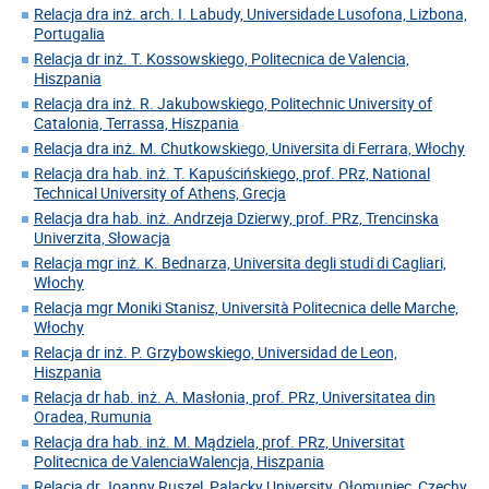
Relacja dra inż. arch. I. Labudy, Universidade Lusofona, Lizbona,
Portugalia
Relacja dr inż. T. Kossowskiego, Politecnica de Valencia,
Hiszpania
Relacja dra inż. R. Jakubowskiego, Politechnic University of
Catalonia, Terrassa, Hiszpania
Relacja dra inż. M. Chutkowskiego, Universita di Ferrara, Włochy
Relacja dra hab. inż. T. Kapuścińskiego, prof. PRz, National
Technical University of Athens, Grecja
Relacja dra hab. inż. Andrzeja Dzierwy, prof. PRz, Trencinska
Univerzita, Słowacja
Relacja mgr inż. K. Bednarza, Universita degli studi di Cagliari,
Włochy
Relacja mgr Moniki Stanisz, Università Politecnica delle Marche,
Włochy
Relacja dr inż. P. Grzybowskiego, Universidad de Leon,
Hiszpania
Relacja dr hab. inż. A. Masłonia, prof. PRz, Universitatea din
Oradea, Rumunia
Relacja dra hab. inż. M. Mądziela, prof. PRz, Universitat
Politecnica de ValenciaWalencja, Hiszpania
Relacja dr Joanny Ruszel, Palacky University, Ołomuniec, Czechy