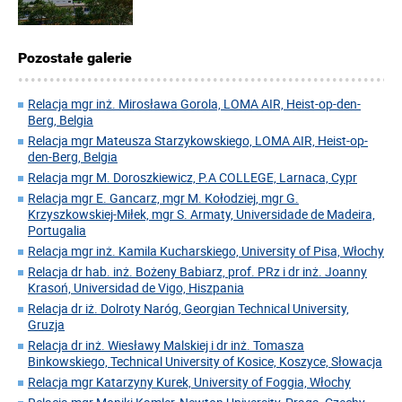
Pozostałe galerie
Relacja mgr inż. Mirosława Gorola, LOMA AIR, Heist-op-den-
Berg, Belgia
Relacja mgr Mateusza Starzykowskiego, LOMA AIR, Heist-op-
den-Berg, Belgia
Relacja mgr M. Doroszkiewicz, P.A COLLEGE, Larnaca, Cypr
Relacja mgr E. Gancarz, mgr M. Kołodziej, mgr G.
Krzyszkowskiej-Miłek, mgr S. Armaty, Universidade de Madeira,
Portugalia
Relacja mgr inż. Kamila Kucharskiego, University of Pisa, Włochy
Relacja dr hab. inż. Bożeny Babiarz, prof. PRz i dr inż. Joanny
Krasoń, Universidad de Vigo, Hiszpania
Relacja dr iż. Dolroty Naróg, Georgian Technical University,
Gruzja
Relacja dr inż. Wiesławy Malskiej i dr inż. Tomasza
Binkowskiego, Technical University of Kosice, Koszyce, Słowacja
Relacja mgr Katarzyny Kurek, University of Foggia, Włochy