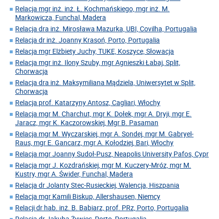
Relacja mgr inż. inż. Ł. Kochmańskiego, mgr inż. M.
Markowicza, Funchal, Madera
Relacja dra inż. Mirosława Mazurka, UBI, Covilha, Portugalia
Relacja dr inż. Joanny Krasoń, Porto, Portugalia
Relacja mgr Elżbiety Juchy, TUKE, Koszyce, Słowacja
Relacja mgr inż. Ilony Szuby, mgr Agnieszki Łabaj, Split,
Chorwacja
Relacja dra inż. Maksymiliana Mądziela, Uniwersytet w Split,
Chorwacja
Relacja prof. Katarzyny Antosz, Cagliari, Włochy
Relacja mgr M. Charchut, mgr K. Dołek, mgr A. Dryji, mgr E.
Jaracz, mgr K. Kaczorowskiej, Mgr B. Pasaman
Relacja mgr M. Wyczarskiej, mgr A. Sondej, mgr M. Gabryel-
Raus, mgr E. Gancarz, mgr A. Kołodziej, Bari, Włochy
Relacja mgr Joanny Sudoł-Pusz, Neapolis University Pafos, Cypr
Relacja mgr J. Kozdrańskiej, mgr M. Kuczery-Mróz, mgr M.
Kustry, mgr A. Świder, Funchal, Madera
Relacja dr Jolanty Stec-Rusieckiej, Walencja, Hiszpania
Relacja mgr Kamili Biskup, Allershausen, Niemcy
Relacji dr hab. inż. B. Babiarz, prof. PRz, Porto, Portugalia
Relacja dr Jakuba Żywiec, Porto, Portugalia