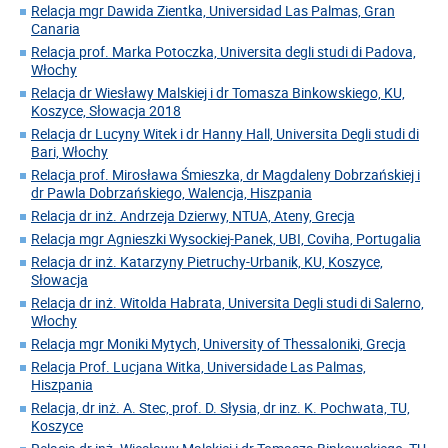
Relacja mgr Dawida Zientka, Universidad Las Palmas, Gran
Canaria
Relacja prof. Marka Potoczka, Universita degli studi di Padova,
Włochy
Relacja dr Wiesławy Malskiej i dr Tomasza Binkowskiego, KU,
Koszyce, Słowacja 2018
Relacja dr Lucyny Witek i dr Hanny Hall, Universita Degli studi di
Bari, Włochy
Relacja prof. Mirosława Śmieszka, dr Magdaleny Dobrzańskiej i
dr Pawla Dobrzańskiego, Walencja, Hiszpania
Relacja dr inż. Andrzeja Dzierwy, NTUA, Ateny, Grecja
Relacja mgr Agnieszki Wysockiej-Panek, UBI, Coviha, Portugalia
Relacja dr inż. Katarzyny Pietruchy-Urbanik, KU, Koszyce,
Słowacja
Relacja dr inż. Witolda Habrata, Universita Degli studi di Salerno,
Włochy
Relacja mgr Moniki Mytych, University of Thessaloniki, Grecja
Relacja Prof. Lucjana Witka, Universidade Las Palmas,
Hiszpania
Relacja, dr inż. A. Stec, prof. D. Słysia, dr inz. K. Pochwata, TU,
Koszyce