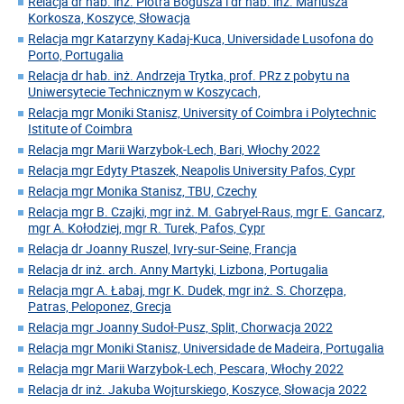
Relacja dr hab. inż. Piotra Bogusza i dr hab. inż. Mariusza
Korkosza, Koszyce, Słowacja
Relacja mgr Katarzyny Kadaj-Kuca, Universidade Lusofona do
Porto, Portugalia
Relacja dr hab. inż. Andrzeja Trytka, prof. PRz z pobytu na
Uniwersytecie Technicznym w Koszycach,
Relacja mgr Moniki Stanisz, University of Coimbra i Polytechnic
Istitute of Coimbra
Relacja mgr Marii Warzybok-Lech, Bari, Włochy 2022
Relacja mgr Edyty Ptaszek, Neapolis University Pafos, Cypr
Relacja mgr Monika Stanisz, TBU, Czechy
Relacja mgr B. Czajki, mgr inż. M. Gabryel-Raus, mgr E. Gancarz,
mgr A. Kołodziej, mgr R. Turek, Pafos, Cypr
Relacja dr Joanny Ruszel, Ivry-sur-Seine, Francja
Relacja dr inż. arch. Anny Martyki, Lizbona, Portugalia
Relacja mgr A. Łabaj, mgr K. Dudek, mgr inż. S. Chorzępa,
Patras, Peloponez, Grecja
Relacja mgr Joanny Sudoł-Pusz, Split, Chorwacja 2022
Relacja mgr Moniki Stanisz, Universidade de Madeira, Portugalia
Relacja mgr Marii Warzybok-Lech, Pescara, Włochy 2022
Relacja dr inż. Jakuba Wojturskiego, Koszyce, Słowacja 2022