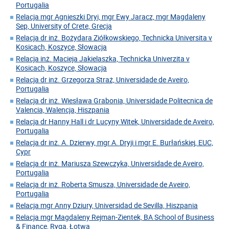
Portugalia
Relacja mgr Agnieszki Dryi, mgr Ewy Jaracz, mgr Magdaleny
Sep, University of Crete, Grecja
Relacja dr inż. Bożydara Ziółkowskiego, Technicka Universita v
Kosicach, Koszyce, Słowacja
Relacja inż. Macieja Jakielaszka, Technicka Univerzita v
Kosicach, Koszyce, Słowacja
Relacja dr inż. Grzegorza Straż, Universidade de Aveiro,
Portugalia
Relacja dr inż. Wiesława Grabonia, Universidade Politecnica de
Valencia, Walencja, Hiszpania
Relacja dr Hanny Hall i dr Lucyny Witek, Universidade de Aveiro,
Portugalia
Relacja dr inż. A. Dzierwy, mgr A. Dryji i mgr E. Burłańskiej, EUC,
Cypr
Relacja dr inż. Mariusza Szewczyka, Universidade de Aveiro,
Portugalia
Relacja dr inż. Roberta Smusza, Universidade de Aveiro,
Portugalia
Relacja mgr Anny Dziury, Universidad de Sevilla, Hiszpania
Relacja mgr Magdaleny Rejman-Zientek, BA School of Business
& Finance, Ryga, Łotwa