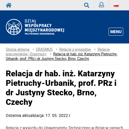
Zaloguj
Wyszukaj
MENU
Strona główna
ERASMUS
Relacje z wyjazdów
Relacje
pracowników | Erasmus+
Relacja dr hab. inż. Katarzyny Pietruchy-
Urbanik, prof. PRz i dr Justyny Stecko, Brno, Czechy
Relacja dr hab. inż. Katarzyny
Pietruchy-Urbanik, prof. PRz i
dr Justyny Stecko, Brno,
Czechy
Ostatnia aktualizacja: 17. 05. 2022 r.
Relacja z wyjazdu do Uniwersytetu Techniczego w Brnie w ramach