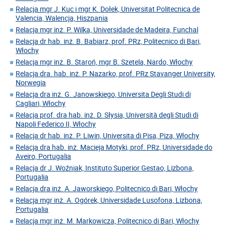
Relacja mgr J. Kuc i mgr K. Dołek, Universitat Politecnica de
Valencia, Walencja, Hiszpania
Relacja mgr inż. P. Wilka, Universidade de Madeira, Funchal
Relacja dr hab. inż. B. Babiarz, prof. PRz, Politecnico di Bari,
Włochy
Relacja mgr inż. B. Staroń, mgr B. Szetela, Nardo, Włochy
Relacja dra. hab. inż. P. Nazarko, prof. PRz Stavanger University,
Norwegia
Relacja dra inż. G. Janowskiego, Universita Degli Studi di
Cagliari, Włochy
Relacja prof. dra hab. inż. D. Słysia, Università degli Studi di
Napoli Federico II, Włochy
Relacja dr hab. inż. P. Liwin, Universita di Pisa, Piza, Włochy
Relacja dra hab. inż. Macieja Motyki, prof. PRz, Universidade do
Aveiro, Portugalia
Relacja dr J. Woźniak, Instituto Superior Gestao, Lizbona,
Portugalia
Relacja dra inż. A. Jaworskiego, Politecnico di Bari, Włochy
Relacja mgr inż. A. Ogórek, Universidade Lusofona, Lizbona,
Portugalia
Relacja mgr inż. M. Markowicza, Politecnico di Bari, Włochy