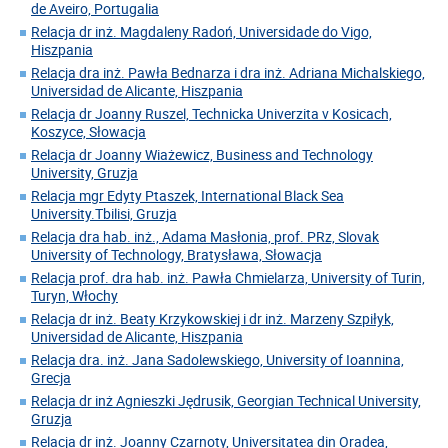
de Aveiro, Portugalia
Relacja dr inż. Magdaleny Radoń, Universidade do Vigo,
Hiszpania
Relacja dra inż. Pawła Bednarza i dra inż. Adriana Michalskiego,
Universidad de Alicante, Hiszpania
Relacja dr Joanny Ruszel, Technicka Univerzita v Kosicach,
Koszyce, Słowacja
Relacja dr Joanny Wiażewicz, Business and Technology
University, Gruzja
Relacja mgr Edyty Ptaszek, International Black Sea
University.Tbilisi, Gruzja
Relacja dra hab. inż., Adama Masłonia, prof. PRz, Slovak
University of Technology, Bratysława, Słowacja
Relacja prof. dra hab. inż. Pawła Chmielarza, University of Turin,
Turyn, Włochy
Relacja dr inż. Beaty Krzykowskiej i dr inż. Marzeny Szpiłyk,
Universidad de Alicante, Hiszpania
Relacja dra. inż. Jana Sadolewskiego, University of Ioannina,
Grecja
Relacja dr inż Agnieszki Jędrusik, Georgian Technical University,
Gruzja
Relacja dr inż. Joanny Czarnoty, Universitatea din Oradea,