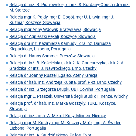
Relacja dr inż. B. Piotrowskiej, dr inż. S. Kordany-Obuch i dra inż.
M. Starzec
Relacja mgr K. Pajdy, mgr E. Gogój, mgr U. Litwin, mgr J.
Kuźniar, Koszyce, Słowacja
Relacja mgr Anny Wdowik, Bratysława, Słowacja
Relacja dr Agnieszki Pękali, Koszyce, Słowacja
Relacja dra inż. Kazimierza Kamudy i dra inż. Dariusza
Klepackiego, Lizbona, Portugalia
Relacja dr Hanny Sommer, Preszów, Słowacja
Relacja dr inż. B. Kościelniak, dr inż. K. Gancarczyka, dr inż. A.
Gradzika, dr inż. J. Nawrockiego, Brno, Czechy
Relacja dr Joanny Ruszel, Egaleo, Ateny, Grecja
Relacja dr hab. inż. Andrzeja Kubita, prof. PRz, Brno, Czechy
Relacja dr inż. Grzegorza Drupki, UBI, Covilha, Portugalia
Relacja mgr E. Ptaszek, Università degli Studi di Firenze, Włochy
Relacja prof. dr hab. inż. Marka Gosztyły, TUKE, Koszyce,
Słowacja
Relacja dr inż. arch. A. Mikrut-Kusy, Minden, Niemcy
Relacja mgr M. Kustry, mgr M. Kuczery-Mróz, mgr A. Świder,
Lizbona, Portugalia
Relacja dr inż. A. Studzińskiego, Pafos, Cypr