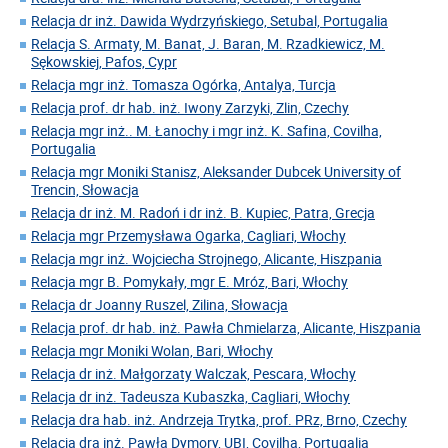
Relacja dr inż. Dawida Wydrzyńskiego, Setubal, Portugalia
Relacja S. Armaty, M. Banat, J. Baran, M. Rzadkiewicz, M.
Sękowskiej, Pafos, Cypr
Relacja mgr inż. Tomasza Ogórka, Antalya, Turcja
Relacja prof. dr hab. inż. Iwony Zarzyki, Zlin, Czechy
Relacja mgr inż.. M. Łanochy i mgr inż. K. Safina, Covilha,
Portugalia
Relacja mgr Moniki Stanisz, Aleksander Dubcek University of
Trencin, Słowacja
Relacja dr inż. M. Radoń i dr inż. B. Kupiec, Patra, Grecja
Relacja mgr Przemysława Ogarka, Cagliari, Włochy
Relacja mgr inż. Wojciecha Strojnego, Alicante, Hiszpania
Relacja mgr B. Pomykały, mgr E. Mróz, Bari, Włochy
Relacja dr Joanny Ruszel, Zilina, Słowacja
Relacja prof. dr hab. inż. Pawła Chmielarza, Alicante, Hiszpania
Relacja mgr Moniki Wolan, Bari, Włochy
Relacja dr inż. Małgorzaty Walczak, Pescara, Włochy
Relacja dr inż. Tadeusza Kubaszka, Cagliari, Włochy
Relacja dra hab. inż. Andrzeja Trytka, prof. PRz, Brno, Czechy
Relacja dra inż. Pawła Dymory, UBI, Covilha, Portugalia