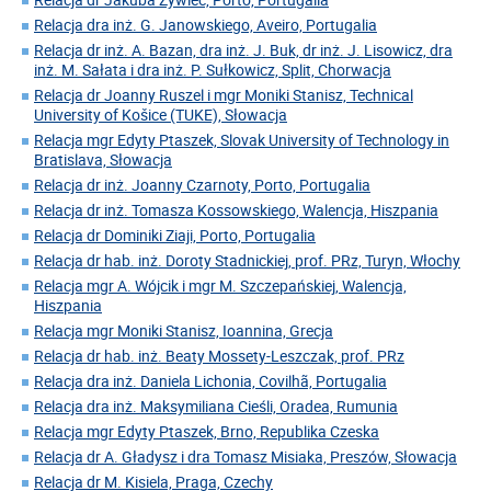
Relacja dra inż. G. Janowskiego, Aveiro, Portugalia
Relacja dr inż. A. Bazan, dra inż. J. Buk, dr inż. J. Lisowicz, dra
inż. M. Sałata i dra inż. P. Sułkowicz, Split, Chorwacja
Relacja dr Joanny Ruszel i mgr Moniki Stanisz, Technical
University of Košice (TUKE), Słowacja
Relacja mgr Edyty Ptaszek, Slovak University of Technology in
Bratislava, Słowacja
Relacja dr inż. Joanny Czarnoty, Porto, Portugalia
Relacja dr inż. Tomasza Kossowskiego, Walencja, Hiszpania
Relacja dr Dominiki Ziaji, Porto, Portugalia
Relacja dr hab. inż. Doroty Stadnickiej, prof. PRz, Turyn, Włochy
Relacja mgr A. Wójcik i mgr M. Szczepańskiej, Walencja,
Hiszpania
Relacja mgr Moniki Stanisz, Ioannina, Grecja
Relacja dr hab. inż. Beaty Mossety-Leszczak, prof. PRz
Relacja dra inż. Daniela Lichonia, Covilhã, Portugalia
Relacja dra inż. Maksymiliana Cieśli, Oradea, Rumunia
Relacja mgr Edyty Ptaszek, Brno, Republika Czeska
Relacja dr A. Gładysz i dra Tomasz Misiaka, Preszów, Słowacja
Relacja dr M. Kisiela, Praga, Czechy