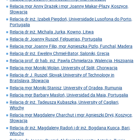
Relacja mgr Anny Drążek i mgr Joanny Makar-Płazy, Koszyce,
Słowacja
Relacja dr inż. Izabeli Piegdoń, Universidade Lusofona do Porto,
Portugalia
Relacja dr inż. Michała Jurka, Kowno, Litwa
Relacja dr Joanny Ruszel, Felguerias, Portugalia
Relacja mgr Joanny Filip, mgr Agnieszka Pizło, Funchal, Madera
Relacja dr inż. Eweliny Chmiel-Bator, Saloniki, Grecja
Relacja prof. dr hab. inż. Pawła Chmielarza, Walencja, Hiszpania
Relacja mgr Moniki Wolan, University of Split, Chorwacja
Relacja dr J. Ruszel, Slovak University of Technology in
Bratislava, Słowacja
Relacja mgr Moniki Stanisz, University of Oradea, Rumunia
Relacja mgr Barbary Masłoń, Universidad da Maia, Portugalia
Relacja dr inż. Tadeusza Kubaszka, University of Cagliari,
Włochy
Relacja mgr Magdaleny Charchut i mgr Agnieszki Dryji, Koszyce,
Słowacja
Relacja dr inż. Magdaleny Radoń i dr inż. Bogdana Kupca, Bari,
Włochy