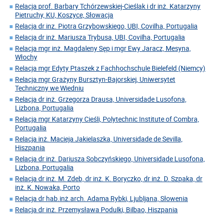
Relacja prof. Barbary Tchórzewskiej-Cieślak i dr inż. Katarzyny
Pietruchy, KU, Koszyce, Słowacja
Relacja dr inz. Piotra Grzybowskiego, UBI, Covilha, Portugalia
Relacja dr inż. Mariusza Trybusa, UBI, Covilha, Portugalia
Relacja mgr inż. Magdaleny Sęp i mgr Ewy Jaracz, Mesyna,
Włochy
Relacja mgr Edyty Ptaszek z Fachhochschule Bielefeld (Niemcy)
Relacja mgr Grażyny Bursztyn-Bajorskiej, Uniwersytet
Techniczny we Wiedniu
Relacja dr inż. Grzegorza Drausa, Universidade Lusofona,
Lizbona, Portugalia
Relacja mgr Katarzyny Cieśli, Polytechnic Institute of Combra,
Portugalia
Relacja inż. Macieja Jakielaszka, Universidade de Sevilla,
Hiszpania
Relacja dr inż. Dariusza Sobczyńskiego, Universidade Lusofona,
Lizbona, Portugalia
Relacja dr inż. M. Zdeb, dr inż. K. Boryczko, dr inż. D. Szpaka, dr
inż. K. Nowaka, Porto
Relacja dr hab.inż.arch. Adama Rybki, Ljubljana, Słowenia
Relacja dr inż. Przemysława Podulki, Bilbao, Hiszpania