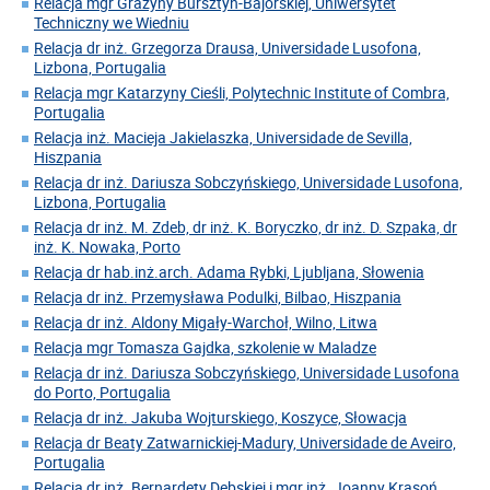
Relacja mgr Grażyny Bursztyn-Bajorskiej, Uniwersytet
Techniczny we Wiedniu
Relacja dr inż. Grzegorza Drausa, Universidade Lusofona,
Lizbona, Portugalia
Relacja mgr Katarzyny Cieśli, Polytechnic Institute of Combra,
Portugalia
Relacja inż. Macieja Jakielaszka, Universidade de Sevilla,
Hiszpania
Relacja dr inż. Dariusza Sobczyńskiego, Universidade Lusofona,
Lizbona, Portugalia
Relacja dr inż. M. Zdeb, dr inż. K. Boryczko, dr inż. D. Szpaka, dr
inż. K. Nowaka, Porto
Relacja dr hab.inż.arch. Adama Rybki, Ljubljana, Słowenia
Relacja dr inż. Przemysława Podulki, Bilbao, Hiszpania
Relacja dr inż. Aldony Migały-Warchoł, Wilno, Litwa
Relacja mgr Tomasza Gajdka, szkolenie w Maladze
Relacja dr inż. Dariusza Sobczyńskiego, Universidade Lusofona
do Porto, Portugalia
Relacja dr inż. Jakuba Wojturskiego, Koszyce, Słowacja
Relacja dr Beaty Zatwarnickiej-Madury, Universidade de Aveiro,
Portugalia
Relacja dr inż. Bernardety Dębskiej i mgr inż. Joanny Krasoń,