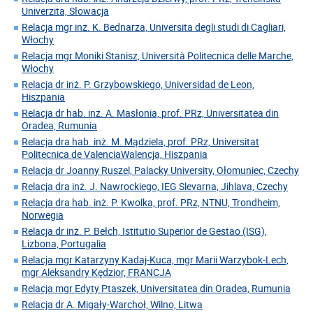
Univerzita, Słowacja
Relacja mgr inż. K. Bednarza, Universita degli studi di Cagliari,
Włochy
Relacja mgr Moniki Stanisz, Università Politecnica delle Marche,
Włochy
Relacja dr inż. P. Grzybowskiego, Universidad de Leon,
Hiszpania
Relacja dr hab. inż. A. Masłonia, prof. PRz, Universitatea din
Oradea, Rumunia
Relacja dra hab. inż. M. Mądziela, prof. PRz, Universitat
Politecnica de ValenciaWalencja, Hiszpania
Relacja dr Joanny Ruszel, Palacky University, Ołomuniec, Czechy
Relacja dra inż. J. Nawrockiego, IEG Slevarna, Jihlava, Czechy
Relacja dra hab. inż. P. Kwolka, prof. PRz, NTNU, Trondheim,
Norwegia
Relacja dr inż. P. Bełch, Istitutio Superior de Gestao (ISG),
Lizbona, Portugalia
Relacja mgr Katarzyny Kadaj-Kuca, mgr Marii Warzybok-Lech,
mgr Aleksandry Kędzior, FRANCJA
Relacja mgr Edyty Ptaszek, Universitatea din Oradea, Rumunia
Relacja dr A. Migały-Warchoł, Wilno, Litwa