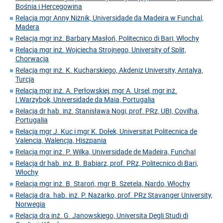
Bośnia i Hercegowina
Relacja mgr Anny Niżnik, Universidade da Madeira w Funchal,
Madera
Relacja mgr inż. Barbary Masłoń, Politecnico di Bari, Włochy
Relacja mgr inż. Wojciecha Strojnego, University of Split,
Chorwacja
Relacja mgr inż. K. Kucharskiego, Akdeniz University, Antalya,
Turcja
Relacja mgr inż. A. Perłowskiej, mgr A. Ursel, mgr inż.
I.Warzybok, Universidade da Maia, Portugalia
Relacja dr hab. inż. Stanisława Nogi, prof. PRz, UBI, Covilha,
Portugalia
Relacja mgr J. Kuc i mgr K. Dołek, Universitat Politecnica de
Valencia, Walencja, Hiszpania
Relacja mgr inż. P. Wilka, Universidade de Madeira, Funchal
Relacja dr hab. inż. B. Babiarz, prof. PRz, Politecnico di Bari,
Włochy
Relacja mgr inż. B. Staroń, mgr B. Szetela, Nardo, Włochy
Relacja dra. hab. inż. P. Nazarko, prof. PRz Stavanger University,
Norwegia
Relacja dra inż. G. Janowskiego, Universita Degli Studi di