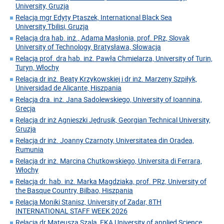
University, Gruzja
Relacja mgr Edyty Ptaszek, International Black Sea
University.Tbilisi, Gruzja
Relacja dra hab. inż., Adama Masłonia, prof. PRz, Slovak
University of Technology, Bratysława, Słowacja
Relacja prof. dra hab. inż. Pawła Chmielarza, University of Turin,
Turyn, Włochy
Relacja dr inż. Beaty Krzykowskiej i dr inż. Marzeny Szpiłyk,
Universidad de Alicante, Hiszpania
Relacja dra. inż. Jana Sadolewskiego, University of Ioannina,
Grecja
Relacja dr inż Agnieszki Jędrusik, Georgian Technical University,
Gruzja
Relacja dr inż. Joanny Czarnoty, Universitatea din Oradea,
Rumunia
Relacja dr inż. Marcina Chutkowskiego, Universita di Ferrara,
Włochy
Relacja dr. hab. inż. Marka Magdziaka, prof. PRz, University of
the Basque Country, Bilbao, Hiszpania
Relacja Moniki Stanisz, University of Zadar, 8TH
INTERNATIONAL STAFF WEEK 2026
Relacja dr Mateusza Szala, EKA University of applied Science,