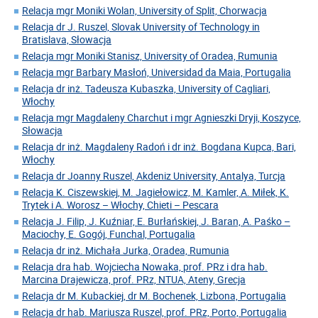
Relacja mgr Moniki Wolan, University of Split, Chorwacja
Relacja dr J. Ruszel, Slovak University of Technology in
Bratislava, Słowacja
Relacja mgr Moniki Stanisz, University of Oradea, Rumunia
Relacja mgr Barbary Masłoń, Universidad da Maia, Portugalia
Relacja dr inż. Tadeusza Kubaszka, University of Cagliari,
Włochy
Relacja mgr Magdaleny Charchut i mgr Agnieszki Dryji, Koszyce,
Słowacja
Relacja dr inż. Magdaleny Radoń i dr inż. Bogdana Kupca, Bari,
Włochy
Relacja dr Joanny Ruszel, Akdeniz University, Antalya, Turcja
Relacja K. Ciszewskiej, M. Jagiełowicz, M. Kamler, A. Miłek, K.
Trytek i A. Worosz – Włochy, Chieti – Pescara
Relacja J. Filip, J. Kuźniar, E. Burłańskiej, J. Baran, A. Paśko –
Maciochy, E. Gogój, Funchal, Portugalia
Relacja dr inż. Michała Jurka, Oradea, Rumunia
Relacja dra hab. Wojciecha Nowaka, prof. PRz i dra hab.
Marcina Drajewicza, prof. PRz, NTUA, Ateny, Grecja
Relacja dr M. Kubackiej, dr M. Bochenek, Lizbona, Portugalia
Relacja dr hab. Mariusza Ruszel, prof. PRz, Porto, Portugalia