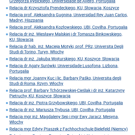
Grzegorza Rybickiego, Universidade de Aveiro, Portugalia
Relacja dr Krzysztofa Prendeckiego, KU, Słowacja, Koszyce
Relacja prof. Aleksandra Gugnina, Universidad Rey Juan Carlos,
Madryt, Hiszpania
Relacja prof. Aleksandra Kozłowskiego, UBI, Covilha, Portugalia
Relacja dr inż. Wiesławy Malskiej i dr Tomasza Binkowskiego,
KU, Slowacja
Relacja dr hab. inż. Macieja Motyki, prof. PRz, Universita Degli
Studi di Torino, Turyn, Włochy
Relacja dr inż. Jakuba Wojturskiego, KU, Koszyce, Słowacja
Relacja dr Agaty Surówki, Universidade Lusofona, Lizbona,
Portugalia
Relacja mgr Joanny Kuc i lic. Barbary Paśko, Universita degli
Studi di Roma, Rzym, Włochy
Relacja prof. Barbary Tchórzewskiej-Cieślak i dr inż. Katarzyny
Pietruchy, KU, Koszyce, Słowacja
Relacja dr inz. Piotra Grzybowskiego, UBI, Covilha, Portugalia
Relacja dr inż. Mariusza Trybusa, UBI, Covilha, Portugalia
Relacja mgr inż. Magdaleny Sęp i mgr Ewy Jaracz, Mesyna,
Włochy
Relacja mgr Edyty Ptaszek z Fachhochschule Bielefeld (Niemcy)