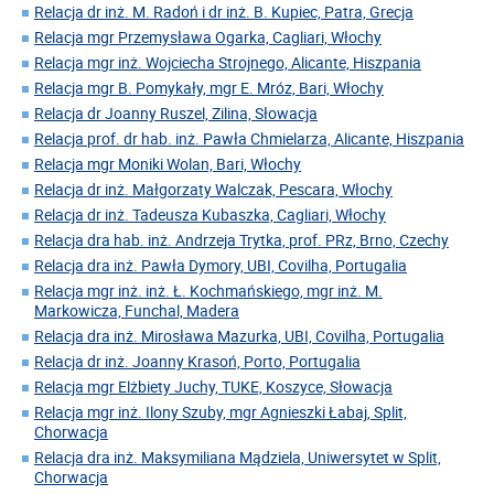
Relacja dr inż. M. Radoń i dr inż. B. Kupiec, Patra, Grecja
Relacja mgr Przemysława Ogarka, Cagliari, Włochy
Relacja mgr inż. Wojciecha Strojnego, Alicante, Hiszpania
Relacja mgr B. Pomykały, mgr E. Mróz, Bari, Włochy
Relacja dr Joanny Ruszel, Zilina, Słowacja
Relacja prof. dr hab. inż. Pawła Chmielarza, Alicante, Hiszpania
Relacja mgr Moniki Wolan, Bari, Włochy
Relacja dr inż. Małgorzaty Walczak, Pescara, Włochy
Relacja dr inż. Tadeusza Kubaszka, Cagliari, Włochy
Relacja dra hab. inż. Andrzeja Trytka, prof. PRz, Brno, Czechy
Relacja dra inż. Pawła Dymory, UBI, Covilha, Portugalia
Relacja mgr inż. inż. Ł. Kochmańskiego, mgr inż. M.
Markowicza, Funchal, Madera
Relacja dra inż. Mirosława Mazurka, UBI, Covilha, Portugalia
Relacja dr inż. Joanny Krasoń, Porto, Portugalia
Relacja mgr Elżbiety Juchy, TUKE, Koszyce, Słowacja
Relacja mgr inż. Ilony Szuby, mgr Agnieszki Łabaj, Split,
Chorwacja
Relacja dra inż. Maksymiliana Mądziela, Uniwersytet w Split,
Chorwacja