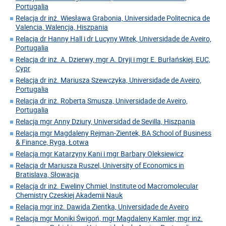
Portugalia
Relacja dr inż. Wiesława Grabonia, Universidade Politecnica de
Valencia, Walencja, Hiszpania
Relacja dr Hanny Hall i dr Lucyny Witek, Universidade de Aveiro,
Portugalia
Relacja dr inż. A. Dzierwy, mgr A. Dryji i mgr E. Burłańskiej, EUC,
Cypr
Relacja dr inż. Mariusza Szewczyka, Universidade de Aveiro,
Portugalia
Relacja dr inż. Roberta Smusza, Universidade de Aveiro,
Portugalia
Relacja mgr Anny Dziury, Universidad de Sevilla, Hiszpania
Relacja mgr Magdaleny Rejman-Zientek, BA School of Business
& Finance, Ryga, Łotwa
Relacja mgr Katarzyny Kani i mgr Barbary Oleksiewicz
Relacja dr Mariusza Ruszel, University of Economics in
Bratislava, Słowacja
Relacja dr inż. Eweliny Chmiel, Institute od Macromolecular
Chemistry Czeskiej Akademii Nauk
Relacja mgr inż. Dawida Zientka, Universidade de Aveiro
Relacja mgr Moniki Świgoń, mgr Magdaleny Kamler, mgr inż.