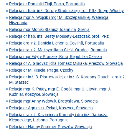
Relacja dr Dominiki Ziaji, Porto, Portugalia
Relacja dr hab. inż. Doroty Stadnickiej, prof. PRz, Turyn, Włochy
Relacja mgr A. Wójcik i mgr M. Szczepańskiej, Walencja,
Hiszpania
Relacja mgr Moniki Stanisz, Ioannina, Grecja
Relacja dr hab. inż. Beaty Mossety-Leszczak, prof. PRz
Relacja dra inż. Daniela Lichonia, Covilhã, Portugalia
Relacja dra inż. Maksymiliana Cieśli, Oradea, Rumunia
Relacja mgr Edyty Ptaszek, Brno, Republika Czeska
Relacja dr A. Gładysz i dra Tomasz Misiaka, Preszów, Słowacja
Relacja dr M. Kisiela, Praga, Czechy
Relacja dr inż. B. Piotrowskiej, dr inż. S. Kordany-Obuch i dra inż.
M. Starzec
Relacja mgr K. Pajdy, mgr E. Gogój, mgr U. Litwin, mgr J.
Kuźniar, Koszyce, Słowacja
Relacja mgr Anny Wdowik, Bratysława, Słowacja
Relacja dr Agnieszki Pękali, Koszyce, Słowacja
Relacja dra inż. Kazimierza Kamudy i dra inż. Dariusza
Klepackiego, Lizbona, Portugalia
Relacja dr Hanny Sommer, Preszów, Słowacja