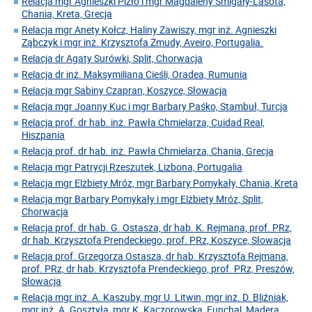
Relacja mgr Agnieszki Pizło i mgr Magdaleny Śmigały-Lasota,
Chania, Kreta, Grecja
Relacja mgr Anety Kołcz, Haliny Zawiszy, mgr inż. Agnieszki
Ząbczyk i mgr inż. Krzysztofa Żmudy, Aveiro, Portugalia.
Relacja dr Agaty Surówki, Split, Chorwacja
Relacja dr inż. Maksymiliana Cieśli, Oradea, Rumunia
Relacja mgr Sabiny Czapran, Koszyce, Słowacja
Relacja mgr Joanny Kuc i mgr Barbary Paśko, Stambuł, Turcja
Relacja prof. dr hab. inż. Pawła Chmielarza, Cuidad Real,
Hiszpania
Relacja prof. dr hab. inż. Pawła Chmielarza, Chania, Grecja
Relacja mgr Patrycji Rzeszutek, Lizbona, Portugalia
Relacja mgr Elżbiety Mróz, mgr Barbary Pomykały, Chania, Kreta
Relacja mgr Barbary Pomykały i mgr Elżbiety Mróz, Split,
Chorwacja
Relacja prof. dr hab. G. Ostasza, dr hab. K. Rejmana, prof. PRz,
dr hab. Krzysztofa Prendeckiego, prof. PRz, Koszyce, Słowacja
Relacja prof. Grzegorza Ostasza, dr hab. Krzysztofa Rejmana,
prof. PRz, dr hab. Krzysztofa Prendeckiego, prof. PRz, Preszów,
Słowacja
Relacja mgr inż. A. Kaszuby, mgr U. Litwin, mgr inż. D. Bliźniak,
mgr inż. A. Gosztyła, mgr K. Kaczorowska, Funchal, Madera