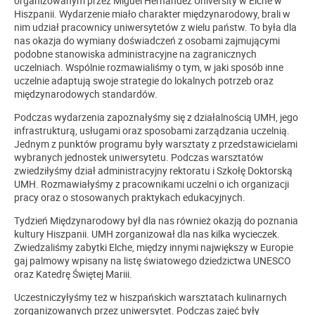
organizowanym przez Miguel Hernandez University w Elche w
Hiszpanii. Wydarzenie miało charakter międzynarodowy, brali w
nim udział pracownicy uniwersytetów z wielu państw. To była dla
nas okazja do wymiany doświadczeń z osobami zajmującymi
podobne stanowiska administracyjne na zagranicznych
uczelniach. Wspólnie rozmawialiśmy o tym, w jaki sposób inne
uczelnie adaptują swoje strategie do lokalnych potrzeb oraz
międzynarodowych standardów.
Podczas wydarzenia zapoznałyśmy się z działalnością UMH, jego
infrastrukturą, usługami oraz sposobami zarządzania uczelnią.
Jednym z punktów programu były warsztaty z przedstawicielami
wybranych jednostek uniwersytetu. Podczas warsztatów
zwiedziłyśmy dział administracyjny rektoratu i Szkołę Doktorską
UMH. Rozmawiałyśmy z pracownikami uczelni o ich organizacji
pracy oraz o stosowanych praktykach edukacyjnych.
Tydzień Międzynarodowy był dla nas również okazją do poznania
kultury Hiszpanii. UMH zorganizował dla nas kilka wycieczek.
Zwiedzaliśmy zabytki Elche, między innymi największy w Europie
gaj palmowy wpisany na listę światowego dziedzictwa UNESCO
oraz Katedrę Świętej Mariii.
Uczestniczyłyśmy też w hiszpańskich warsztatach kulinarnych
zorganizowanych przez uniwersytet. Podczas zajęć były