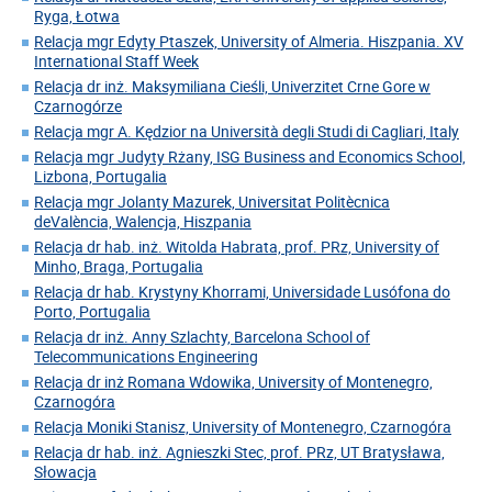
Ryga, Łotwa
Relacja mgr Edyty Ptaszek, University of Almeria. Hiszpania. XV
International Staff Week
Relacja dr inż. Maksymiliana Cieśli, Univerzitet Crne Gore w
Czarnogórze
Relacja mgr A. Kędzior na Università degli Studi di Cagliari, Italy
Relacja mgr Judyty Rżany, ISG Business and Economics School,
Lizbona, Portugalia
Relacja mgr Jolanty Mazurek, Universitat Politècnica
deValència, Walencja, Hiszpania
Relacja dr hab. inż. Witolda Habrata, prof. PRz, University of
Minho, Braga, Portugalia
Relacja dr hab. Krystyny Khorrami, Universidade Lusófona do
Porto, Portugalia
Relacja dr inż. Anny Szlachty, Barcelona School of
Telecommunications Engineering
Relacja dr inż Romana Wdowika, University of Montenegro,
Czarnogóra
Relacja Moniki Stanisz, University of Montenegro, Czarnogóra
Relacja dr hab. inż. Agnieszki Stec, prof. PRz, UT Bratysława,
Słowacja