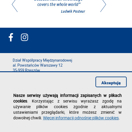
Dział Współpracy Międzynarodowej
al. Powstańców Warszawy 12
35-959 Rzeszów
tel./fax: +48 17 743 25 05
Akceptuję
e-mail: epta
@prz.edu.pl
Deklaracja dostępności
Nasze serwisy używają informacji zapisanych w plikach
Polityka prywatności
cookies
. Korzystając z serwisu wyrażasz zgodę na
Zgłoś błąd na stronie
używanie plików cookies zgodnie z aktualnymi
ustawieniami przeglądarki, które możesz zmienić w
dowolnej chwili.
Więcej informacji odnośnie plików cookies
.