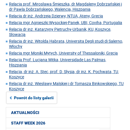
Relacja prof. Mirosława Śmieszka, dr Magdaleny Dobrzańskiej i
dr Pawla Dobrzańskiego, Walencja, Hiszpania
Relacja dr inż. Andrzeja Dzierwy, NTUA, Ateny, Grecja
Relacja mgr Agnieszki Wysockiej-Panek, UBI, Coviha, Portugalia
Relacja dr inż. Katarzyny Pietruchy-Urbanik, KU, Koszyce,
Słowacja
Relacja dr inż. Witolda Habrata, Universita Degli studi di Salerno,
Włochy
Relacja mgr Moniki Mytych, University of Thessaloniki, Grecja
Relacja Prof. Lucjana Witka, Universidade Las Palmas,
Hiszpania
Relacja, dr inż. A. Stec, prof. D. Słysia, dr inz. K. Pochwata, TU,
Koszyce
Relacja dr inż. Wiesławy Malskiej i dr Tomasza Binkowskiego, TU
Koszyce
Powrót do listy galerii
AKTUALNOŚCI
STAFF WEEK 2026