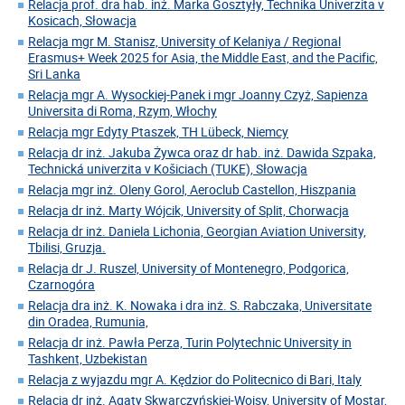
Relacja prof. dra hab. inż. Marka Gosztyły, Technika Univerzita v
Kosicach, Słowacja
Relacja mgr M. Stanisz, University of Kelaniya / Regional
Erasmus+ Week 2025 for Asia, the Middle East, and the Pacific,
Sri Lanka
Relacja mgr A. Wysockiej-Panek i mgr Joanny Czyż, Sapienza
Universita di Roma, Rzym, Włochy
Relacja mgr Edyty Ptaszek, TH Lübeck, Niemcy
Relacja dr inż. Jakuba Żywca oraz dr hab. inż. Dawida Szpaka,
Technická univerzita v Košiciach (TUKE), Słowacja
Relacja mgr inż. Oleny Gorol, Aeroclub Castellon, Hiszpania
Relacja dr inż. Marty Wójcik, University of Split, Chorwacja
Relacja dr inż. Daniela Lichonia, Georgian Aviation University,
Tbilisi, Gruzja.
Relacja dr J. Ruszel, University of Montenegro, Podgorica,
Czarnogóra
Relacja dra inż. K. Nowaka i dra inż. S. Rabczaka, Universitate
din Oradea, Rumunia,
Relacja dr inż. Pawła Perza, Turin Polytechnic University in
Tashkent, Uzbekistan
Relacja z wyjazdu mgr A. Kędzior do Politecnico di Bari, Italy
Relacja dr inż. Agaty Skwarczyńskiej-Wojsy, University of Mostar,