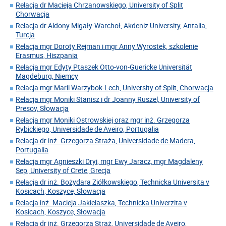
Relacja dr Macieja Chrzanowskiego, University of Split
Chorwacja
Relacja dr Aldony Migały-Warchoł, Akdeniz University, Antalia,
Turcja
Relacja mgr Doroty Rejman i mgr Anny Wyrostek, szkolenie
Erasmus, Hiszpania
Relacja mgr Edyty Ptaszek Otto-von-Guericke Universität
Magdeburg, Niemcy
Relacja mgr Marii Warzybok-Lech, University of Split, Chorwacja
Relacja mgr Moniki Stanisz i dr Joanny Ruszel, University of
Presov, Słowacja
Relacja mgr Moniki Ostrowskiej oraz mgr inż. Grzegorza
Rybickiego, Universidade de Aveiro, Portugalia
Relacja dr inż. Grzegorza Straża, Universidade de Madera,
Portugalia
Relacja mgr Agnieszki Dryi, mgr Ewy Jaracz, mgr Magdaleny
Sep, University of Crete, Grecja
Relacja dr inż. Bożydara Ziółkowskiego, Technicka Universita v
Kosicach, Koszyce, Słowacja
Relacja inż. Macieja Jakielaszka, Technicka Univerzita v
Kosicach, Koszyce, Słowacja
Relacja dr inż. Grzegorza Straż, Universidade de Aveiro,