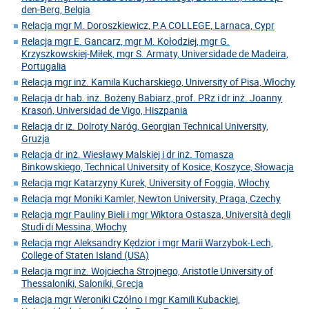
den-Berg, Belgia
Relacja mgr M. Doroszkiewicz, P.A COLLEGE, Larnaca, Cypr
Relacja mgr E. Gancarz, mgr M. Kołodziej, mgr G.
Krzyszkowskiej-Miłek, mgr S. Armaty, Universidade de Madeira,
Portugalia
Relacja mgr inż. Kamila Kucharskiego, University of Pisa, Włochy
Relacja dr hab. inż. Bożeny Babiarz, prof. PRz i dr inż. Joanny
Krasoń, Universidad de Vigo, Hiszpania
Relacja dr iż. Dolroty Naróg, Georgian Technical University,
Gruzja
Relacja dr inż. Wiesławy Malskiej i dr inż. Tomasza
Binkowskiego, Technical University of Kosice, Koszyce, Słowacja
Relacja mgr Katarzyny Kurek, University of Foggia, Włochy
Relacja mgr Moniki Kamler, Newton University, Praga, Czechy
Relacja mgr Pauliny Bieli i mgr Wiktora Ostasza, Università degli
Studi di Messina, Włochy
Relacja mgr Aleksandry Kędzior i mgr Marii Warzybok-Lech,
College of Staten Island (USA)
Relacja mgr inż. Wojciecha Strojnego, Aristotle University of
Thessaloniki, Saloniki, Grecja
Relacja mgr Weroniki Czółno i mgr Kamili Kubackiej,