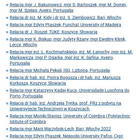
Relacja mgr J. Bakunowicz, mgr D. Bartoszek, mgr M. Domin,
mgr M. Szeląg, Aveiro, Portugalia
Relacja dr inż. M. Kidy i dr inż. S. Ziembowicz, Bari, Włochy
Relacja mgr Edyty Ptaszek, Funchal, University of Madeira
Relacja dr J. Ruszel, TUKE, Koszyce, Słowacja
Relacja mgr K. Biskup, mgr Judyty Rżany, mgr Eweliny Klęsk,
Lecce, Włochy
Relacja mgr inż. Ł. Kochmańskiego, inż. M. Łanochy, mgr inż. M.
Markowicza, mgr P. Ogarka, mgr inż. K. Safina, Aveiro,
Portugalia
Relacja mgr Michała Pękali, ISG, Lizbona, Portugalia
Relacja dr hab. inż. Piotra Bogusza i dr hab. inż. Mariusza
Korkosza, Koszyce, Słowacja
Relacja mgr Katarzyny Kadaj-Kuca, Universidade Lusofona do
Porto, Portugalia
Relacja dr hab. inż. Andrzeja Trytka, prof. PRz z pobytu na
Uniwersytecie Technicznym w Koszycach,
Relacja mgr Moniki Stanisz, University of Coimbra i Polytechnic
Istitute of Coimbra
Relacja mgr Marii Warzybok-Lech, Bari, Włochy 2022
Relacja mgr Edyty Ptaszek, Neapolis University Pafos, Cypr