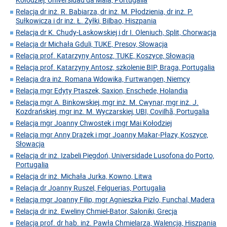
Relacja dr inż. R. Babiarza, dr inż. M. Płodzienia, dr inż. P.
Sułkowicza i dr inż. Ł. Żyłki, Bilbao, Hiszpania
Relacja dr K. Chudy-Laskowskiej i dr I. Oleniuch, Split, Chorwacja
Relacja dr Michała Gduli, TUKE, Presov, Słowacja
Relacja prof. Katarzyny Antosz, TUKE, Koszyce, Słowacja
Relacja prof. Katarzyny Antosz, szkolenie BIP, Braga, Portugalia
Relacja dra inż. Romana Wdowika, Furtwangen, Niemcy
Relacja mgr Edyty Ptaszek, Saxion, Enschede, Holandia
Relacja mgr A. Binkowskiej, mgr inż. M. Cwynar, mgr inż. J.
Kozdrańskiej, mgr inż. M. Wyczarskiej, UBI, Covilhã, Portugalia
Relacja mgr Joanny Chwostek i mgr Mai Kołodziej
Relacja mgr Anny Drążek i mgr Joanny Makar-Płazy, Koszyce,
Słowacja
Relacja dr inż. Izabeli Piegdoń, Universidade Lusofona do Porto,
Portugalia
Relacja dr inż. Michała Jurka, Kowno, Litwa
Relacja dr Joanny Ruszel, Felguerias, Portugalia
Relacja mgr Joanny Filip, mgr Agnieszka Pizło, Funchal, Madera
Relacja dr inż. Eweliny Chmiel-Bator, Saloniki, Grecja
Relacja prof. dr hab. inż. Pawła Chmielarza, Walencja, Hiszpania