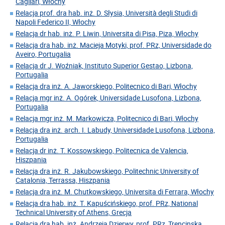
Cagliari, Włochy
Relacja prof. dra hab. inż. D. Słysia, Università degli Studi di
Napoli Federico II, Włochy
Relacja dr hab. inż. P. Liwin, Universita di Pisa, Piza, Włochy
Relacja dra hab. inż. Macieja Motyki, prof. PRz, Universidade do
Aveiro, Portugalia
Relacja dr J. Woźniak, Instituto Superior Gestao, Lizbona,
Portugalia
Relacja dra inż. A. Jaworskiego, Politecnico di Bari, Włochy
Relacja mgr inż. A. Ogórek, Universidade Lusofona, Lizbona,
Portugalia
Relacja mgr inż. M. Markowicza, Politecnico di Bari, Włochy
Relacja dra inż. arch. I. Labudy, Universidade Lusofona, Lizbona,
Portugalia
Relacja dr inż. T. Kossowskiego, Politecnica de Valencia,
Hiszpania
Relacja dra inż. R. Jakubowskiego, Politechnic University of
Catalonia, Terrassa, Hiszpania
Relacja dra inż. M. Chutkowskiego, Universita di Ferrara, Włochy
Relacja dra hab. inż. T. Kapuścińskiego, prof. PRz, National
Technical University of Athens, Grecja
Relacja dra hab. inż. Andrzeja Dzierwy, prof. PRz, Trencinska