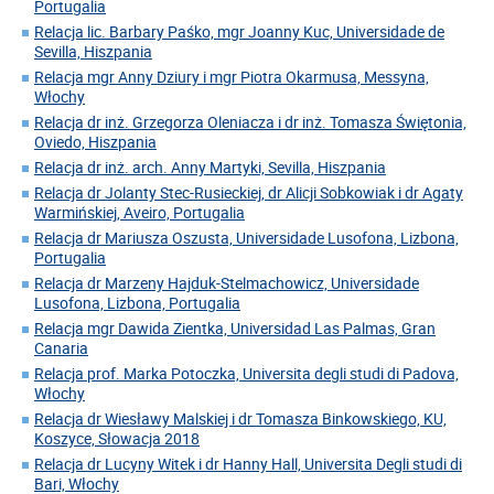
Portugalia
Relacja lic. Barbary Paśko, mgr Joanny Kuc, Universidade de
Sevilla, Hiszpania
Relacja mgr Anny Dziury i mgr Piotra Okarmusa, Messyna,
Włochy
Relacja dr inż. Grzegorza Oleniacza i dr inż. Tomasza Świętonia,
Oviedo, Hiszpania
Relacja dr inż. arch. Anny Martyki, Sevilla, Hiszpania
Relacja dr Jolanty Stec-Rusieckiej, dr Alicji Sobkowiak i dr Agaty
Warmińskiej, Aveiro, Portugalia
Relacja dr Mariusza Oszusta, Universidade Lusofona, Lizbona,
Portugalia
Relacja dr Marzeny Hajduk-Stelmachowicz, Universidade
Lusofona, Lizbona, Portugalia
Relacja mgr Dawida Zientka, Universidad Las Palmas, Gran
Canaria
Relacja prof. Marka Potoczka, Universita degli studi di Padova,
Włochy
Relacja dr Wiesławy Malskiej i dr Tomasza Binkowskiego, KU,
Koszyce, Słowacja 2018
Relacja dr Lucyny Witek i dr Hanny Hall, Universita Degli studi di
Bari, Włochy