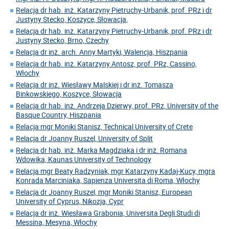
Relacja dr hab. inż. Katarzyny Pietruchy-Urbanik, prof. PRz i dr
Justyny Stecko, Koszyce, Słowacja,
Relacja dr hab. inż. Katarzyny Pietruchy-Urbanik, prof. PRz i dr
Justyny Stecko, Brno, Czechy
Relacja dr inż. arch. Anny Martyki, Walencja, Hiszpania
Relacja dr hab. inż. Katarzyny Antosz, prof. PRz, Cassino,
Włochy
Relacja dr inż. Wiesławy Malskiej i dr inż. Tomasza
Binkowskiego, Koszyce, Słowacja
Relacja dr hab. inż. Andrzeja Dzierwy, prof. PRz, University of the
Basque Country, Hiszpania
Relacja mgr Moniki Stanisz, Technical University of Crete
Relacja dr Joanny Ruszel, University of Split
Relacja dr hab. inż. Marka Magdziaka i dr inż. Romana
Wdowika, Kaunas University of Technology
Relacja mgr Beaty Radzyniak, mgr Katarzyny Kadaj-Kucy, mgra
Konrada Marciniaka, Sapienza Universita di Roma, Włochy
Relacja dr Joanny Ruszel, mgr Moniki Stanisz, European
University of Cyprus, Nikozja, Cypr
Relacja dr inż. Wiesława Grabonia, Universita Degli Studi di
Messina, Mesyna, Włochy