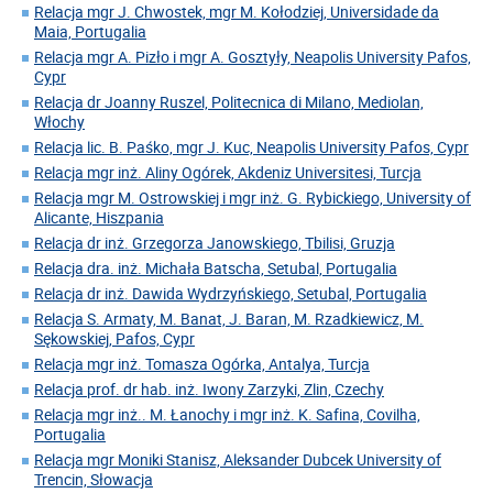
Relacja mgr J. Chwostek, mgr M. Kołodziej, Universidade da
Maia, Portugalia
Relacja mgr A. Pizło i mgr A. Gosztyły, Neapolis University Pafos,
Cypr
Relacja dr Joanny Ruszel, Politecnica di Milano, Mediolan,
Włochy
Relacja lic. B. Paśko, mgr J. Kuc, Neapolis University Pafos, Cypr
Relacja mgr inż. Aliny Ogórek, Akdeniz Universitesi, Turcja
Relacja mgr M. Ostrowskiej i mgr inż. G. Rybickiego, University of
Alicante, Hiszpania
Relacja dr inż. Grzegorza Janowskiego, Tbilisi, Gruzja
Relacja dra. inż. Michała Batscha, Setubal, Portugalia
Relacja dr inż. Dawida Wydrzyńskiego, Setubal, Portugalia
Relacja S. Armaty, M. Banat, J. Baran, M. Rzadkiewicz, M.
Sękowskiej, Pafos, Cypr
Relacja mgr inż. Tomasza Ogórka, Antalya, Turcja
Relacja prof. dr hab. inż. Iwony Zarzyki, Zlin, Czechy
Relacja mgr inż.. M. Łanochy i mgr inż. K. Safina, Covilha,
Portugalia
Relacja mgr Moniki Stanisz, Aleksander Dubcek University of
Trencin, Słowacja