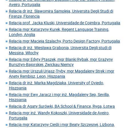
Aveiro, Portugalia
Relacja dr inż. Slawomira Samoleja, Universita Degli Studi di
Firenze, Florencja
Relacja prof. Jacka Kluski, Universidade de Coimbra, Portugalia
Relacja mgr Katarzyny Kurek, Regent Language Training,
Londyn, Anglia
Relacja mgr Macieja Szalachy, Porto Design Factory, Portugalia
Relacja dr inż. Wiesława Grabonia, Universita Degli studi di
Messina, Włochy
Relacja mgr Edyty Ptaszek, mgr Blanki Rybak, mgr Grażyny
Bursztyn-Bajorskiej, Zwickau Niemcy
Relacja mgr Urszuli Urjasz-Tryby, mgr Magdaleny Stręk i mgr
Anety Rembisz, Leon, Hiszpania
Relacja dr inż. Marka Magdziaka, University of Oviedo,
Hiszpania
Relacja mgr Ewy Jaracz i mgr inż. Magdaleny Sęp, Sevilla,
Hiszpania
Relacja dr Agaty Surówki, BA School & Finance, Ryga, Łotwa
Relacja mgr inż. Wandy Kokoszki, Universidade de Aveiro,
Portugalia
Relacja mgr Katarzyny Cieśli i mgr Beaty Szczęsnej, Lizbona,