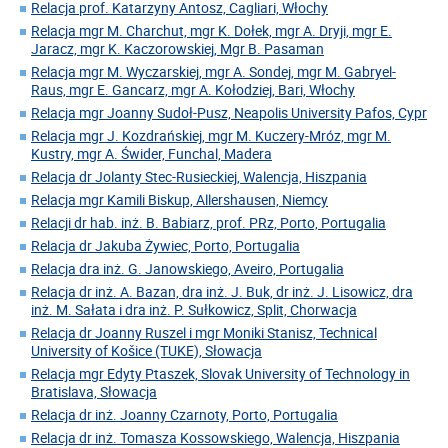
Relacja prof. Katarzyny Antosz, Cagliari, Włochy
Relacja mgr M. Charchut, mgr K. Dołek, mgr A. Dryji, mgr E.
Jaracz, mgr K. Kaczorowskiej, Mgr B. Pasaman
Relacja mgr M. Wyczarskiej, mgr A. Sondej, mgr M. Gabryel-
Raus, mgr E. Gancarz, mgr A. Kołodziej, Bari, Włochy
Relacja mgr Joanny Sudoł-Pusz, Neapolis University Pafos, Cypr
Relacja mgr J. Kozdrańskiej, mgr M. Kuczery-Mróz, mgr M.
Kustry, mgr A. Świder, Funchal, Madera
Relacja dr Jolanty Stec-Rusieckiej, Walencja, Hiszpania
Relacja mgr Kamili Biskup, Allershausen, Niemcy
Relacji dr hab. inż. B. Babiarz, prof. PRz, Porto, Portugalia
Relacja dr Jakuba Żywiec, Porto, Portugalia
Relacja dra inż. G. Janowskiego, Aveiro, Portugalia
Relacja dr inż. A. Bazan, dra inż. J. Buk, dr inż. J. Lisowicz, dra
inż. M. Sałata i dra inż. P. Sułkowicz, Split, Chorwacja
Relacja dr Joanny Ruszel i mgr Moniki Stanisz, Technical
University of Košice (TUKE), Słowacja
Relacja mgr Edyty Ptaszek, Slovak University of Technology in
Bratislava, Słowacja
Relacja dr inż. Joanny Czarnoty, Porto, Portugalia
Relacja dr inż. Tomasza Kossowskiego, Walencja, Hiszpania