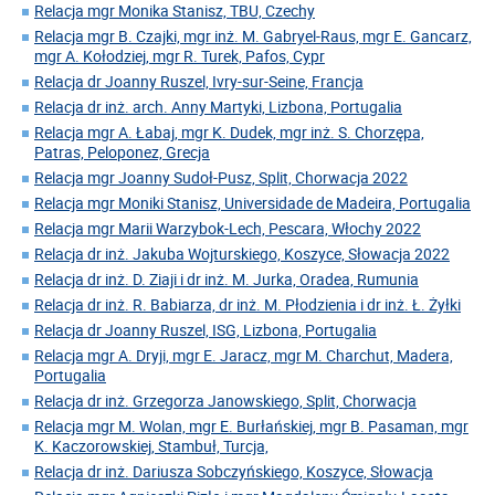
Relacja mgr Monika Stanisz, TBU, Czechy
Relacja mgr B. Czajki, mgr inż. M. Gabryel-Raus, mgr E. Gancarz,
mgr A. Kołodziej, mgr R. Turek, Pafos, Cypr
Relacja dr Joanny Ruszel, Ivry-sur-Seine, Francja
Relacja dr inż. arch. Anny Martyki, Lizbona, Portugalia
Relacja mgr A. Łabaj, mgr K. Dudek, mgr inż. S. Chorzępa,
Patras, Peloponez, Grecja
Relacja mgr Joanny Sudoł-Pusz, Split, Chorwacja 2022
Relacja mgr Moniki Stanisz, Universidade de Madeira, Portugalia
Relacja mgr Marii Warzybok-Lech, Pescara, Włochy 2022
Relacja dr inż. Jakuba Wojturskiego, Koszyce, Słowacja 2022
Relacja dr inż. D. Ziaji i dr inż. M. Jurka, Oradea, Rumunia
Relacja dr inż. R. Babiarza, dr inż. M. Płodzienia i dr inż. Ł. Żyłki
Relacja dr Joanny Ruszel, ISG, Lizbona, Portugalia
Relacja mgr A. Dryji, mgr E. Jaracz, mgr M. Charchut, Madera,
Portugalia
Relacja dr inż. Grzegorza Janowskiego, Split, Chorwacja
Relacja mgr M. Wolan, mgr E. Burłańskiej, mgr B. Pasaman, mgr
K. Kaczorowskiej, Stambuł, Turcja,
Relacja dr inż. Dariusza Sobczyńskiego, Koszyce, Słowacja