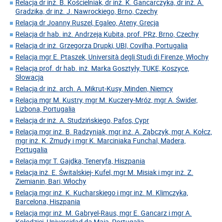
Relacja dr inż. B. Kościelniak, dr inż. K. Gancarczyka, dr inż. A.
Gradzika, dr inż. J. Nawrockiego, Brno, Czechy
Relacja dr Joanny Ruszel, Egaleo, Ateny, Grecja
Relacja dr hab. inż. Andrzeja Kubita, prof. PRz, Brno, Czechy
Relacja dr inż. Grzegorza Drupki, UBI, Covilha, Portugalia
Relacja mgr E. Ptaszek, Università degli Studi di Firenze, Włochy
Relacja prof. dr hab. inż. Marka Gosztyły, TUKE, Koszyce,
Słowacja
Relacja dr inż. arch. A. Mikrut-Kusy, Minden, Niemcy
Relacja mgr M. Kustry, mgr M. Kuczery-Mróz, mgr A. Świder,
Lizbona, Portugalia
Relacja dr inż. A. Studzińskiego, Pafos, Cypr
Relacja mgr inż. B. Radzyniak, mgr inż. A. Ząbczyk, mgr A. Kołcz,
mgr inż. K. Żmudy i mgr K. Marciniaka Funchal, Madera,
Portugalia
Relacja mgr T. Gajdka, Teneryfa, Hiszpania
Relacja inż. E. Świtalskiej- Kufel, mgr M. Misiak i mgr inż. Z.
Ziemianin, Bari, Włochy
Relacja mgr inż. K. Kucharskiego i mgr inż. M. Klimczyka,
Barcelona, Hiszpania
Relacja mgr inż. M. Gabryel-Raus, mgr E. Gancarz i mgr A.
Kołodziej, Universidad da Maia, Portugalia