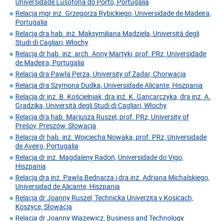
Universidade Lusofona do Porto, Portugalia
Relacja mgr inż. Grzegorza Rybickiego, Universidade de Madeira,
Portugalia
Relacja dra hab. inż. Maksymiliana Mądziela, Università degli
Studi di Cagliari, Włochy
Relacja dr hab. inż. arch. Anny Martyki, prof. PRz, Universidade
de Madeira, Portugalia
Relacja dra Pawła Perza, University of Zadar, Chorwacja
Relacja dra Szymona Dudka, Universidade Alicante, Hiszpania
Relacja dr inż. B. Kościelniak, dra inż. K. Gancarczyka, dra inż. A.
Gradzika, Università degli Studi di Cagliari, Włochy
Relacja dra hab. Mariusza Ruszel, prof. PRz, University of
Prešov, Preszów, Słowacja
Relacja dr hab. inż. Wojciecha Nowaka, prof. PRz, Universidade
de Aveiro, Portugalia
Relacja dr inż. Magdaleny Radoń, Universidade do Vigo,
Hiszpania
Relacja dra inż. Pawła Bednarza i dra inż. Adriana Michalskiego,
Universidad de Alicante, Hiszpania
Relacja dr Joanny Ruszel, Technicka Univerzita v Kosicach,
Koszyce, Słowacja
Relacja dr Joanny Wiażewicz, Business and Technology