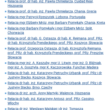
Relacja prof. dr hab. inż. Pawła Chmielarza, Cuidad Real,
Hiszpania
Relacja prof. dr hab. inż. Pawła Chmielarza, Chania, Grecja
Relacja mgr Patrycji Rzeszutek, Lizbona, Portugalia
Relacja mgr Elżbiety Mróz, mgr Barbary Pomykały, Chania, Kreta
Relacja mgr Barbary Pomykały i mgr Elżbiety Mróz, Split,
Chorwacja
Relacja prof. dr hab. G. Ostasza, dr hab. K. Rejmana, prof. PRz,
dr hab. Krzysztofa Prendeckiego, prof. PRz, Koszyce, Słowacja
Relacja prof. Grzegorza Ostasza, dr hab. Krzysztofa Rejmana,
prof. PRz, dr hab. Krzysztofa Prendeckiego, prof. PRz, Preszów,
Słowacja
Relacja mgr inż. A. Kaszuby, mgr U. Litwin, mgr inż. D. Bliźniak,
mgr inż. A. Gosztyła, mgr K. Kaczorowska, Funchal, Madera
Relacja dr hab. inż. Katarzyny Pietruchy-Urbanik, prof. PRz i dr
Justyny Stecko, Koszyce, Słowacja,
Relacja dr hab. inż. Katarzyny Pietruchy-Urbanik, prof. PRz i dr
Justyny Stecko, Brno, Czechy
Relacja dr inż. arch. Anny Martyki, Walencja, Hiszpania
Relacja dr hab. inż. Katarzyny Antosz, prof. PRz, Cassino,
Włochy
Relacja dr inż. Wiesławy Malskiej i dr inż. Tomasza