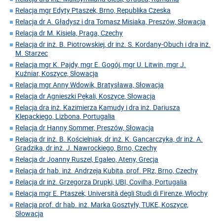
Relacja mgr Edyty Ptaszek, Brno, Republika Czeska
Relacja dr A. Gładysz i dra Tomasz Misiaka, Preszów, Słowacja
Relacja dr M. Kisiela, Praga, Czechy
Relacja dr inż. B. Piotrowskiej, dr inż. S. Kordany-Obuch i dra inż.
M. Starzec
Relacja mgr K. Pajdy, mgr E. Gogój, mgr U. Litwin, mgr J.
Kuźniar, Koszyce, Słowacja
Relacja mgr Anny Wdowik, Bratysława, Słowacja
Relacja dr Agnieszki Pękali, Koszyce, Słowacja
Relacja dra inż. Kazimierza Kamudy i dra inż. Dariusza
Klepackiego, Lizbona, Portugalia
Relacja dr Hanny Sommer, Preszów, Słowacja
Relacja dr inż. B. Kościelniak, dr inż. K. Gancarczyka, dr inż. A.
Gradzika, dr inż. J. Nawrockiego, Brno, Czechy
Relacja dr Joanny Ruszel, Egaleo, Ateny, Grecja
Relacja dr hab. inż. Andrzeja Kubita, prof. PRz, Brno, Czechy
Relacja dr inż. Grzegorza Drupki, UBI, Covilha, Portugalia
Relacja mgr E. Ptaszek, Università degli Studi di Firenze, Włochy
Relacja prof. dr hab. inż. Marka Gosztyły, TUKE, Koszyce,
Słowacja