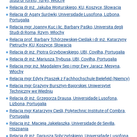
Studi di Torino, Turyn, Włochy
Relacja dr inż. Jakuba Wojturskiego, KU, Koszyce, Słowacja
Relacja dr Agaty Surówki, Universidade Lusofona, Lizbona,
Portugalia
Relacja mgr Joanny Kuc i lic. Barbary Paśko, Universita degli
Studi di Roma, Rzym, Włochy
Relacja prof. Barbary Tchórzewskiej-Cieślak i dr inż. Katarzyny
Pietruchy, KU, Koszyce, Słowacja
Relacja dr inz. Piotra Grzybowskiego, UBI, Covilha, Portugalia
Relacja dr inż. Mariusza Trybusa, UBI, Covilha, Portugalia
Relacja mgr inż. Magdaleny Sęp i mgr Ewy Jaracz, Mesyna,
Włochy
Relacja mgr Edyty Ptaszek z Fachhochschule Bielefeld (Niemcy)
Relacja mgr Grażyny Bursztyn-Bajorskiej, Uniwersytet
Techniczny we Wiedniu
Relacja dr inż. Grzegorza Drausa, Universidade Lusofona,
Lizbona, Portugalia
Relacja mgr Katarzyny Cieśli, Polytechnic Institute of Combra,
Portugalia
Relacja inż. Macieja Jakielaszka, Universidade de Sevilla,
Hiszpania
Relacja dr inż. Dariusza Sobczyńskiego, Universidade Lusofona,