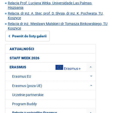
Relacja Prof. Lucjana Witka, Universidade Las Palmas,
Hiszpania
Relacja, dr inż. A. Stec, prof. D. Słysia, dr inz. K. Pochwata, TU,
Koszyce
Relacja dr inż. Wiesławy Malskiej i dr Tomasza Binkowskiego, TU
Koszyce
Powrót do listy galerii
AKTUALNOŚCI
STAFF WEEK 2026
ERASMUS
Erasmus EU
Erasmus (poza UE)
Uczelnie partnerskie
Program Buddy
Relacje z wyjazdów Erasmus