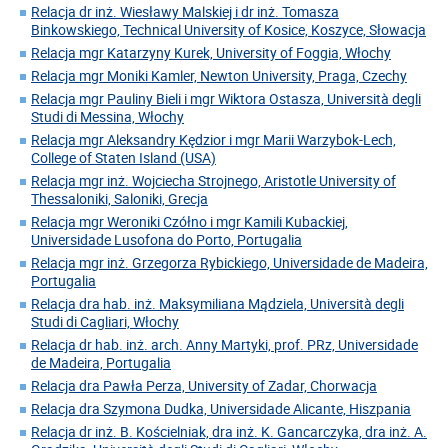
Relacja dr inż. Wiesławy Malskiej i dr inż. Tomasza
Binkowskiego, Technical University of Kosice, Koszyce, Słowacja
Relacja mgr Katarzyny Kurek, University of Foggia, Włochy
Relacja mgr Moniki Kamler, Newton University, Praga, Czechy
Relacja mgr Pauliny Bieli i mgr Wiktora Ostasza, Università degli
Studi di Messina, Włochy
Relacja mgr Aleksandry Kędzior i mgr Marii Warzybok-Lech,
College of Staten Island (USA)
Relacja mgr inż. Wojciecha Strojnego, Aristotle University of
Thessaloniki, Saloniki, Grecja
Relacja mgr Weroniki Czółno i mgr Kamili Kubackiej,
Universidade Lusofona do Porto, Portugalia
Relacja mgr inż. Grzegorza Rybickiego, Universidade de Madeira,
Portugalia
Relacja dra hab. inż. Maksymiliana Mądziela, Università degli
Studi di Cagliari, Włochy
Relacja dr hab. inż. arch. Anny Martyki, prof. PRz, Universidade
de Madeira, Portugalia
Relacja dra Pawła Perza, University of Zadar, Chorwacja
Relacja dra Szymona Dudka, Universidade Alicante, Hiszpania
Relacja dr inż. B. Kościelniak, dra inż. K. Gancarczyka, dra inż. A.