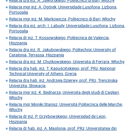
Relacja dra inż. A. Jaworskiego, Politecnico di Bari, Włochy
Relacja mgr inż. A. Ogórek, Universidade Lusofona, Lizbona,
Portugalia
Relacja mgr inż. M. Markowicza, Politecnico di Bari, Włochy
Relacja dra inż. arch. I. Labudy, Universidade Lusofona, Lizbona,
Portugalia
Relacja dr inż. T. Kossowskiego, Politecnica de Valencia,
Hiszpania
Relacja dra inż. R. Jakubowskiego, Politechnic University of
Catalonia, Terrassa, Hiszpania
Relacja dra inż. M. Chutkowskiego, Universita di Ferrara, Włochy
Relacja dra hab. inż. T. Kapuścińskiego, prof. PRz, National
Technical University of Athens, Grecja
Relacja dra hab. inż. Andrzeja Dzierwy, prof. PRz, Trencinska
Univerzita, Słowacja
Relacja mgr inż. K. Bednarza, Universita degli studi di Cagliari,
Włochy
Relacja mgr Moniki Stanisz, Università Politecnica delle Marche,
Włochy
Relacja dr inż. P. Grzybowskiego, Universidad de Leon,
Hiszpania
Relacja dr hab. inż. A. Masłonia, prof. PRz, Universitatea din