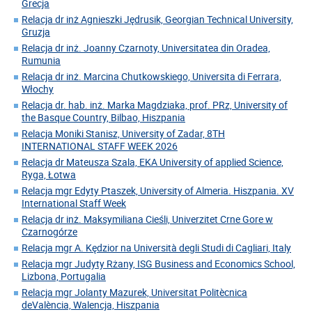
Grecja
Relacja dr inż Agnieszki Jędrusik, Georgian Technical University,
Gruzja
Relacja dr inż. Joanny Czarnoty, Universitatea din Oradea,
Rumunia
Relacja dr inż. Marcina Chutkowskiego, Universita di Ferrara,
Włochy
Relacja dr. hab. inż. Marka Magdziaka, prof. PRz, University of
the Basque Country, Bilbao, Hiszpania
Relacja Moniki Stanisz, University of Zadar, 8TH
INTERNATIONAL STAFF WEEK 2026
Relacja dr Mateusza Szala, EKA University of applied Science,
Ryga, Łotwa
Relacja mgr Edyty Ptaszek, University of Almeria. Hiszpania. XV
International Staff Week
Relacja dr inż. Maksymiliana Cieśli, Univerzitet Crne Gore w
Czarnogórze
Relacja mgr A. Kędzior na Università degli Studi di Cagliari, Italy
Relacja mgr Judyty Rżany, ISG Business and Economics School,
Lizbona, Portugalia
Relacja mgr Jolanty Mazurek, Universitat Politècnica
deValència, Walencja, Hiszpania