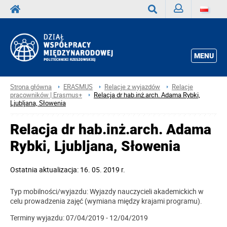
Zaloguj
Wyszukaj
MENU
Strona główna
ERASMUS
Relacje z wyjazdów
Relacje
pracowników | Erasmus+
Relacja dr hab.inż.arch. Adama Rybki,
Ljubljana, Słowenia
Relacja dr hab.inż.arch. Adama
Rybki, Ljubljana, Słowenia
Ostatnia aktualizacja: 16. 05. 2019 r.
Typ mobilności/wyjazdu: Wyjazdy nauczycieli akademickich w
celu prowadzenia zajęć (wymiana między krajami programu).
Terminy wyjazdu: 07/04/2019 - 12/04/2019