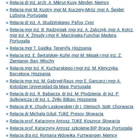
Relacja dr inż. arch. A. Mikrut-Kusy, Minden, Niemcy
Relacja mgr M. Kustry, mgr M. Kuczery-Mróz, mgr A. Świder,
Lizbona, Portugalia
Relacja dr inż. A. Studzińskiego, Pafos, Cypr
Relacja mgr inż. B. Radzyniak, mgr inż. A. Ząbczyk, mgr A. Kołcz,
mgr inż. K. Żmudy i mgr K. Marciniaka Funchal, Madera,
Portugalia
Relacja mgr T. Gajdka, Teneryfa, Hiszpania
Relacja inż. E. Świtalskiej- Kufel, mgr M. Misiak i mgr inż. Z.
Ziemianin, Bari, Włochy
Relacja mgr inż. K. Kucharskiego i mgr inż. M. Klimczyka,
Barcelona, Hiszpania
Relacja mgr inż. M. Gabryel-Raus, mgr E. Gancarz i mgr A.
Kołodziej, Universidad da Maia, Portugalia
Relacja dr inż. R. Babiarza, dr inż. M. Płodzienia, dr inż. P.
Sułkowicza i dr inż. Ł. Żyłki, Bilbao, Hiszpania
Relacja dr K. Chudy-Laskowskiej i dr I. Oleniuch, Split, Chorwacja
Relacja dr Michała Gduli, TUKE, Presov, Słowacja
Relacja prof. Katarzyny Antosz, TUKE, Koszyce, Słowacja
Relacja prof. Katarzyny Antosz, szkolenie BIP, Braga, Portugalia
Relacja dra inż. Romana Wdowika, Furtwangen, Niemcy