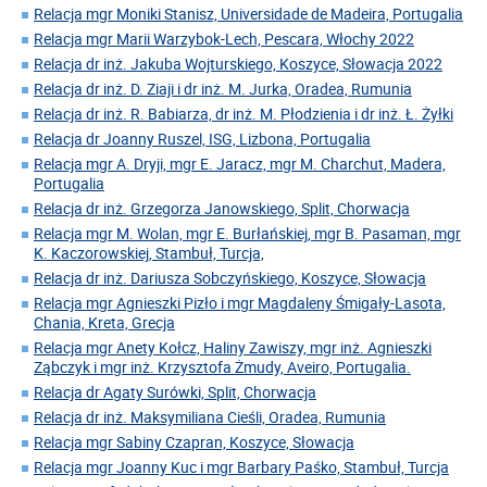
Relacja mgr Moniki Stanisz, Universidade de Madeira, Portugalia
Relacja mgr Marii Warzybok-Lech, Pescara, Włochy 2022
Relacja dr inż. Jakuba Wojturskiego, Koszyce, Słowacja 2022
Relacja dr inż. D. Ziaji i dr inż. M. Jurka, Oradea, Rumunia
Relacja dr inż. R. Babiarza, dr inż. M. Płodzienia i dr inż. Ł. Żyłki
Relacja dr Joanny Ruszel, ISG, Lizbona, Portugalia
Relacja mgr A. Dryji, mgr E. Jaracz, mgr M. Charchut, Madera,
Portugalia
Relacja dr inż. Grzegorza Janowskiego, Split, Chorwacja
Relacja mgr M. Wolan, mgr E. Burłańskiej, mgr B. Pasaman, mgr
K. Kaczorowskiej, Stambuł, Turcja,
Relacja dr inż. Dariusza Sobczyńskiego, Koszyce, Słowacja
Relacja mgr Agnieszki Pizło i mgr Magdaleny Śmigały-Lasota,
Chania, Kreta, Grecja
Relacja mgr Anety Kołcz, Haliny Zawiszy, mgr inż. Agnieszki
Ząbczyk i mgr inż. Krzysztofa Żmudy, Aveiro, Portugalia.
Relacja dr Agaty Surówki, Split, Chorwacja
Relacja dr inż. Maksymiliana Cieśli, Oradea, Rumunia
Relacja mgr Sabiny Czapran, Koszyce, Słowacja
Relacja mgr Joanny Kuc i mgr Barbary Paśko, Stambuł, Turcja