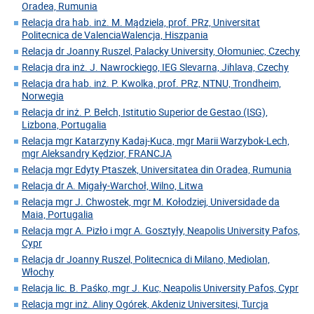
Oradea, Rumunia
Relacja dra hab. inż. M. Mądziela, prof. PRz, Universitat
Politecnica de ValenciaWalencja, Hiszpania
Relacja dr Joanny Ruszel, Palacky University, Ołomuniec, Czechy
Relacja dra inż. J. Nawrockiego, IEG Slevarna, Jihlava, Czechy
Relacja dra hab. inż. P. Kwolka, prof. PRz, NTNU, Trondheim,
Norwegia
Relacja dr inż. P. Bełch, Istitutio Superior de Gestao (ISG),
Lizbona, Portugalia
Relacja mgr Katarzyny Kadaj-Kuca, mgr Marii Warzybok-Lech,
mgr Aleksandry Kędzior, FRANCJA
Relacja mgr Edyty Ptaszek, Universitatea din Oradea, Rumunia
Relacja dr A. Migały-Warchoł, Wilno, Litwa
Relacja mgr J. Chwostek, mgr M. Kołodziej, Universidade da
Maia, Portugalia
Relacja mgr A. Pizło i mgr A. Gosztyły, Neapolis University Pafos,
Cypr
Relacja dr Joanny Ruszel, Politecnica di Milano, Mediolan,
Włochy
Relacja lic. B. Paśko, mgr J. Kuc, Neapolis University Pafos, Cypr
Relacja mgr inż. Aliny Ogórek, Akdeniz Universitesi, Turcja