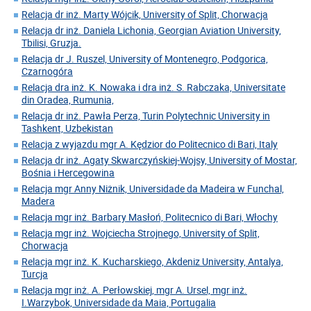
Relacja dr inż. Marty Wójcik, University of Split, Chorwacja
Relacja dr inż. Daniela Lichonia, Georgian Aviation University,
Tbilisi, Gruzja.
Relacja dr J. Ruszel, University of Montenegro, Podgorica,
Czarnogóra
Relacja dra inż. K. Nowaka i dra inż. S. Rabczaka, Universitate
din Oradea, Rumunia,
Relacja dr inż. Pawła Perza, Turin Polytechnic University in
Tashkent, Uzbekistan
Relacja z wyjazdu mgr A. Kędzior do Politecnico di Bari, Italy
Relacja dr inż. Agaty Skwarczyńskiej-Wojsy, University of Mostar,
Bośnia i Hercegowina
Relacja mgr Anny Niżnik, Universidade da Madeira w Funchal,
Madera
Relacja mgr inż. Barbary Masłoń, Politecnico di Bari, Włochy
Relacja mgr inż. Wojciecha Strojnego, University of Split,
Chorwacja
Relacja mgr inż. K. Kucharskiego, Akdeniz University, Antalya,
Turcja
Relacja mgr inż. A. Perłowskiej, mgr A. Ursel, mgr inż.
I.Warzybok, Universidade da Maia, Portugalia