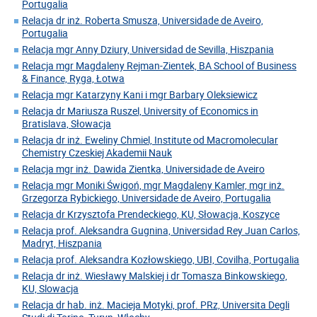
Portugalia
Relacja dr inż. Roberta Smusza, Universidade de Aveiro,
Portugalia
Relacja mgr Anny Dziury, Universidad de Sevilla, Hiszpania
Relacja mgr Magdaleny Rejman-Zientek, BA School of Business
& Finance, Ryga, Łotwa
Relacja mgr Katarzyny Kani i mgr Barbary Oleksiewicz
Relacja dr Mariusza Ruszel, University of Economics in
Bratislava, Słowacja
Relacja dr inż. Eweliny Chmiel, Institute od Macromolecular
Chemistry Czeskiej Akademii Nauk
Relacja mgr inż. Dawida Zientka, Universidade de Aveiro
Relacja mgr Moniki Świgoń, mgr Magdaleny Kamler, mgr inż.
Grzegorza Rybickiego, Universidade de Aveiro, Portugalia
Relacja dr Krzysztofa Prendeckiego, KU, Słowacja, Koszyce
Relacja prof. Aleksandra Gugnina, Universidad Rey Juan Carlos,
Madryt, Hiszpania
Relacja prof. Aleksandra Kozłowskiego, UBI, Covilha, Portugalia
Relacja dr inż. Wiesławy Malskiej i dr Tomasza Binkowskiego,
KU, Slowacja
Relacja dr hab. inż. Macieja Motyki, prof. PRz, Universita Degli