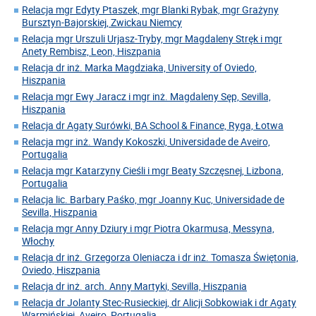
Relacja mgr Edyty Ptaszek, mgr Blanki Rybak, mgr Grażyny
Bursztyn-Bajorskiej, Zwickau Niemcy
Relacja mgr Urszuli Urjasz-Tryby, mgr Magdaleny Stręk i mgr
Anety Rembisz, Leon, Hiszpania
Relacja dr inż. Marka Magdziaka, University of Oviedo,
Hiszpania
Relacja mgr Ewy Jaracz i mgr inż. Magdaleny Sęp, Sevilla,
Hiszpania
Relacja dr Agaty Surówki, BA School & Finance, Ryga, Łotwa
Relacja mgr inż. Wandy Kokoszki, Universidade de Aveiro,
Portugalia
Relacja mgr Katarzyny Cieśli i mgr Beaty Szczęsnej, Lizbona,
Portugalia
Relacja lic. Barbary Paśko, mgr Joanny Kuc, Universidade de
Sevilla, Hiszpania
Relacja mgr Anny Dziury i mgr Piotra Okarmusa, Messyna,
Włochy
Relacja dr inż. Grzegorza Oleniacza i dr inż. Tomasza Świętonia,
Oviedo, Hiszpania
Relacja dr inż. arch. Anny Martyki, Sevilla, Hiszpania
Relacja dr Jolanty Stec-Rusieckiej, dr Alicji Sobkowiak i dr Agaty
Warmińskiej, Aveiro, Portugalia