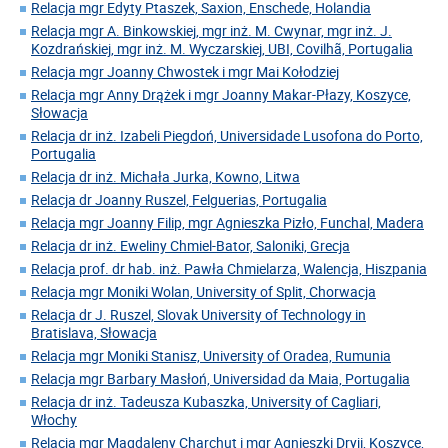
Relacja mgr Edyty Ptaszek, Saxion, Enschede, Holandia
Relacja mgr A. Binkowskiej, mgr inż. M. Cwynar, mgr inż. J.
Kozdrańskiej, mgr inż. M. Wyczarskiej, UBI, Covilhã, Portugalia
Relacja mgr Joanny Chwostek i mgr Mai Kołodziej
Relacja mgr Anny Drążek i mgr Joanny Makar-Płazy, Koszyce,
Słowacja
Relacja dr inż. Izabeli Piegdoń, Universidade Lusofona do Porto,
Portugalia
Relacja dr inż. Michała Jurka, Kowno, Litwa
Relacja dr Joanny Ruszel, Felguerias, Portugalia
Relacja mgr Joanny Filip, mgr Agnieszka Pizło, Funchal, Madera
Relacja dr inż. Eweliny Chmiel-Bator, Saloniki, Grecja
Relacja prof. dr hab. inż. Pawła Chmielarza, Walencja, Hiszpania
Relacja mgr Moniki Wolan, University of Split, Chorwacja
Relacja dr J. Ruszel, Slovak University of Technology in
Bratislava, Słowacja
Relacja mgr Moniki Stanisz, University of Oradea, Rumunia
Relacja mgr Barbary Masłoń, Universidad da Maia, Portugalia
Relacja dr inż. Tadeusza Kubaszka, University of Cagliari,
Włochy
Relacja mgr Magdaleny Charchut i mgr Agnieszki Dryji, Koszyce,