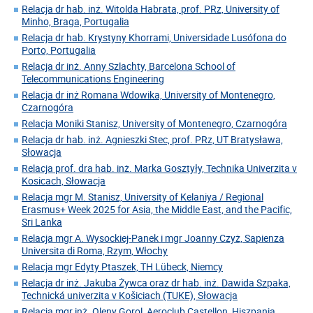
Relacja dr hab. inż. Witolda Habrata, prof. PRz, University of
Minho, Braga, Portugalia
Relacja dr hab. Krystyny Khorrami, Universidade Lusófona do
Porto, Portugalia
Relacja dr inż. Anny Szlachty, Barcelona School of
Telecommunications Engineering
Relacja dr inż Romana Wdowika, University of Montenegro,
Czarnogóra
Relacja Moniki Stanisz, University of Montenegro, Czarnogóra
Relacja dr hab. inż. Agnieszki Stec, prof. PRz, UT Bratysława,
Słowacja
Relacja prof. dra hab. inż. Marka Gosztyły, Technika Univerzita v
Kosicach, Słowacja
Relacja mgr M. Stanisz, University of Kelaniya / Regional
Erasmus+ Week 2025 for Asia, the Middle East, and the Pacific,
Sri Lanka
Relacja mgr A. Wysockiej-Panek i mgr Joanny Czyż, Sapienza
Universita di Roma, Rzym, Włochy
Relacja mgr Edyty Ptaszek, TH Lübeck, Niemcy
Relacja dr inż. Jakuba Żywca oraz dr hab. inż. Dawida Szpaka,
Technická univerzita v Košiciach (TUKE), Słowacja
Relacja mgr inż. Oleny Gorol, Aeroclub Castellon, Hiszpania