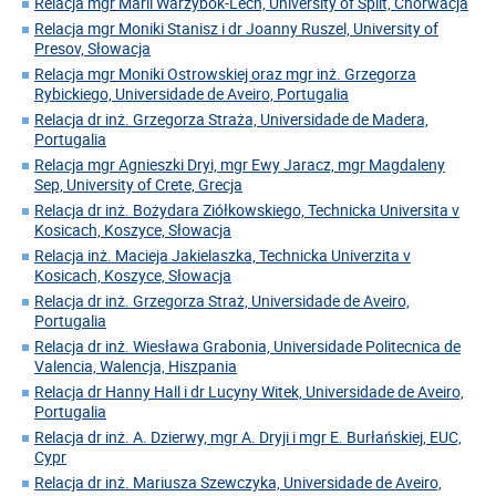
Relacja mgr Marii Warzybok-Lech, University of Split, Chorwacja
Relacja mgr Moniki Stanisz i dr Joanny Ruszel, University of
Presov, Słowacja
Relacja mgr Moniki Ostrowskiej oraz mgr inż. Grzegorza
Rybickiego, Universidade de Aveiro, Portugalia
Relacja dr inż. Grzegorza Straża, Universidade de Madera,
Portugalia
Relacja mgr Agnieszki Dryi, mgr Ewy Jaracz, mgr Magdaleny
Sep, University of Crete, Grecja
Relacja dr inż. Bożydara Ziółkowskiego, Technicka Universita v
Kosicach, Koszyce, Słowacja
Relacja inż. Macieja Jakielaszka, Technicka Univerzita v
Kosicach, Koszyce, Słowacja
Relacja dr inż. Grzegorza Straż, Universidade de Aveiro,
Portugalia
Relacja dr inż. Wiesława Grabonia, Universidade Politecnica de
Valencia, Walencja, Hiszpania
Relacja dr Hanny Hall i dr Lucyny Witek, Universidade de Aveiro,
Portugalia
Relacja dr inż. A. Dzierwy, mgr A. Dryji i mgr E. Burłańskiej, EUC,
Cypr
Relacja dr inż. Mariusza Szewczyka, Universidade de Aveiro,