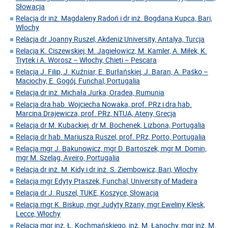
Słowacja
Relacja dr inż. Magdaleny Radoń i dr inż. Bogdana Kupca, Bari,
Włochy
Relacja dr Joanny Ruszel, Akdeniz University, Antalya, Turcja
Relacja K. Ciszewskiej, M. Jagiełowicz, M. Kamler, A. Miłek, K.
Trytek i A. Worosz – Włochy, Chieti – Pescara
Relacja J. Filip, J. Kuźniar, E. Burłańskiej, J. Baran, A. Paśko –
Maciochy, E. Gogój, Funchal, Portugalia
Relacja dr inż. Michała Jurka, Oradea, Rumunia
Relacja dra hab. Wojciecha Nowaka, prof. PRz i dra hab.
Marcina Drajewicza, prof. PRz, NTUA, Ateny, Grecja
Relacja dr M. Kubackiej, dr M. Bochenek, Lizbona, Portugalia
Relacja dr hab. Mariusza Ruszel, prof. PRz, Porto, Portugalia
Relacja mgr J. Bakunowicz, mgr D. Bartoszek, mgr M. Domin,
mgr M. Szeląg, Aveiro, Portugalia
Relacja dr inż. M. Kidy i dr inż. S. Ziembowicz, Bari, Włochy
Relacja mgr Edyty Ptaszek, Funchal, University of Madeira
Relacja dr J. Ruszel, TUKE, Koszyce, Słowacja
Relacja mgr K. Biskup, mgr Judyty Rżany, mgr Eweliny Klęsk,
Lecce, Włochy
Relacja mgr inż. Ł. Kochmańskiego, inż. M. Łanochy, mgr inż. M.