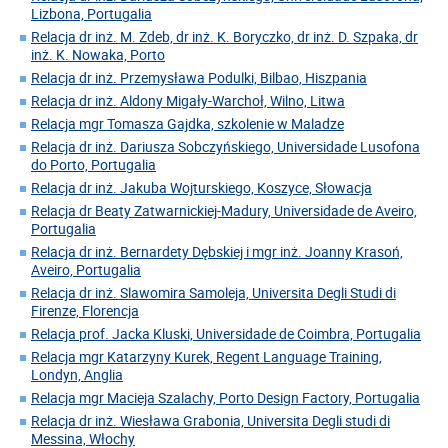
Lizbona, Portugalia
Relacja dr inż. M. Zdeb, dr inż. K. Boryczko, dr inż. D. Szpaka, dr
inż. K. Nowaka, Porto
Relacja dr inż. Przemysława Podulki, Bilbao, Hiszpania
Relacja dr inż. Aldony Migały-Warchoł, Wilno, Litwa
Relacja mgr Tomasza Gajdka, szkolenie w Maladze
Relacja dr inż. Dariusza Sobczyńskiego, Universidade Lusofona
do Porto, Portugalia
Relacja dr inż. Jakuba Wojturskiego, Koszyce, Słowacja
Relacja dr Beaty Zatwarnickiej-Madury, Universidade de Aveiro,
Portugalia
Relacja dr inż. Bernardety Dębskiej i mgr inż. Joanny Krasoń,
Aveiro, Portugalia
Relacja dr inż. Slawomira Samoleja, Universita Degli Studi di
Firenze, Florencja
Relacja prof. Jacka Kluski, Universidade de Coimbra, Portugalia
Relacja mgr Katarzyny Kurek, Regent Language Training,
Londyn, Anglia
Relacja mgr Macieja Szalachy, Porto Design Factory, Portugalia
Relacja dr inż. Wiesława Grabonia, Universita Degli studi di
Messina, Włochy