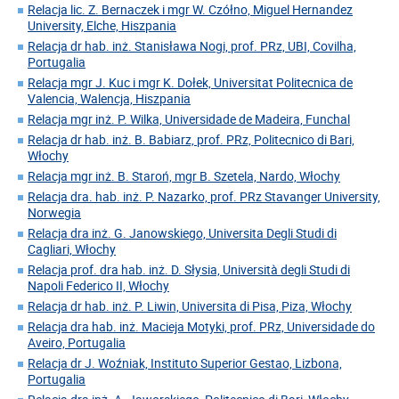
Relacja lic. Z. Bernaczek i mgr W. Czółno, Miguel Hernandez
University, Elche, Hiszpania
Relacja dr hab. inż. Stanisława Nogi, prof. PRz, UBI, Covilha,
Portugalia
Relacja mgr J. Kuc i mgr K. Dołek, Universitat Politecnica de
Valencia, Walencja, Hiszpania
Relacja mgr inż. P. Wilka, Universidade de Madeira, Funchal
Relacja dr hab. inż. B. Babiarz, prof. PRz, Politecnico di Bari,
Włochy
Relacja mgr inż. B. Staroń, mgr B. Szetela, Nardo, Włochy
Relacja dra. hab. inż. P. Nazarko, prof. PRz Stavanger University,
Norwegia
Relacja dra inż. G. Janowskiego, Universita Degli Studi di
Cagliari, Włochy
Relacja prof. dra hab. inż. D. Słysia, Università degli Studi di
Napoli Federico II, Włochy
Relacja dr hab. inż. P. Liwin, Universita di Pisa, Piza, Włochy
Relacja dra hab. inż. Macieja Motyki, prof. PRz, Universidade do
Aveiro, Portugalia
Relacja dr J. Woźniak, Instituto Superior Gestao, Lizbona,
Portugalia