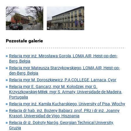
Pozostałe galerie
Relacja mgr inż. Mirosława Gorola, LOMA AIR, Heist-op-den-
Berg, Belgia
Relacja mgr Mateusza Starzykowskiego, LOMA AIR, Heist-op-
den-Berg, Belgia
Relacja mgr M. Doroszkiewicz, P.A COLLEGE, Larnaca, Cypr
Relacja mgr E. Gancarz, mgr M. Kołodziej, mgr G.
Krzyszkowskiej-Miłek, mgr S. Armaty, Universidade de Madeira,
Portugalia
Relacja mgr inż. Kamila Kucharskiego, University of Pisa, Włochy
Relacja dr hab. inż. Bożeny Babiarz, prof. PRz i dr inż. Joanny
Krasoń, Universidad de Vigo, Hiszpania
Relacja dr iż. Dolroty Naróg, Georgian Technical University,
Gruzja