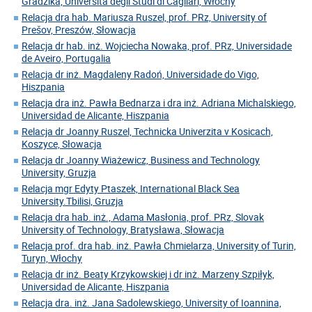
Gradzika, Università degli Studi di Cagliari, Włochy
Relacja dra hab. Mariusza Ruszel, prof. PRz, University of
Prešov, Preszów, Słowacja
Relacja dr hab. inż. Wojciecha Nowaka, prof. PRz, Universidade
de Aveiro, Portugalia
Relacja dr inż. Magdaleny Radoń, Universidade do Vigo,
Hiszpania
Relacja dra inż. Pawła Bednarza i dra inż. Adriana Michalskiego,
Universidad de Alicante, Hiszpania
Relacja dr Joanny Ruszel, Technicka Univerzita v Kosicach,
Koszyce, Słowacja
Relacja dr Joanny Wiażewicz, Business and Technology
University, Gruzja
Relacja mgr Edyty Ptaszek, International Black Sea
University.Tbilisi, Gruzja
Relacja dra hab. inż., Adama Masłonia, prof. PRz, Slovak
University of Technology, Bratysława, Słowacja
Relacja prof. dra hab. inż. Pawła Chmielarza, University of Turin,
Turyn, Włochy
Relacja dr inż. Beaty Krzykowskiej i dr inż. Marzeny Szpiłyk,
Universidad de Alicante, Hiszpania
Relacja dra. inż. Jana Sadolewskiego, University of Ioannina,