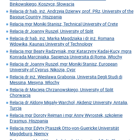
Binkowskiego, Koszyce, Słowacja
Relacja dr hab. inż. Andrzeja Dzierwy, prof. PRz, University of the
Basque Country, Hiszpania
Relacja mgr Moniki Stanisz, Technical University of Crete
Relacja dr Joanny Ruszel, University of Split
Relacja dr hab. inż. Marka Magdziaka i dr inż. Romana
Wdowika, Kaunas University of Technology
Relacja mgr Beaty Radzyniak, mgr Katarzyny Kadaj-Kucy, mgra
Konrada Marciniaka, Sapienza Universita di Roma, Włochy
Relacja dr Joanny Ruszel, mgr Moniki Stanisz, European
University of Cyprus, Nikozja, Cypr
Relacja dr inż. Wiesława Grabonia, Universita Degli Studi di
Messina, Mesyna, Włochy
Relacja dr Macieja Chrzanowskiego, University of Split
Chorwacja
Relacja dr Aldony Migały-Warchoł, Akdeniz University, Antalia,
Turcja
Relacja mgr Doroty Rejman i mgr Anny Wyrostek, szkolenie
Erasmus, Hiszpania
Relacja mgr Edyty Ptaszek Otto-von-Guericke Universität
Magdeburg, Niemcy