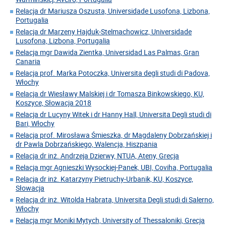
Relacja dr Mariusza Oszusta, Universidade Lusofona, Lizbona,
Portugalia
Relacja dr Marzeny Hajduk-Stelmachowicz, Universidade
Lusofona, Lizbona, Portugalia
Relacja mgr Dawida Zientka, Universidad Las Palmas, Gran
Canaria
Relacja prof. Marka Potoczka, Universita degli studi di Padova,
Włochy
Relacja dr Wiesławy Malskiej i dr Tomasza Binkowskiego, KU,
Koszyce, Słowacja 2018
Relacja dr Lucyny Witek i dr Hanny Hall, Universita Degli studi di
Bari, Włochy
Relacja prof. Mirosława Śmieszka, dr Magdaleny Dobrzańskiej i
dr Pawla Dobrzańskiego, Walencja, Hiszpania
Relacja dr inż. Andrzeja Dzierwy, NTUA, Ateny, Grecja
Relacja mgr Agnieszki Wysockiej-Panek, UBI, Coviha, Portugalia
Relacja dr inż. Katarzyny Pietruchy-Urbanik, KU, Koszyce,
Słowacja
Relacja dr inż. Witolda Habrata, Universita Degli studi di Salerno,
Włochy
Relacja mgr Moniki Mytych, University of Thessaloniki, Grecja