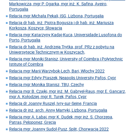
Markowicza, mgr P. Ogarka, mgr inż. K. Safina, Aveiro,
Portugalia
Relacja mgr Michała Pękali, ISG, Lizbona, Portugalia
Relacja dr hab. inż. Piotra Bogusza i dr hab. inż. Mariusza
Korkosza, Koszyce, Słowacja
Relacja mgr Katarzyny Kadaj-Kuca, Universidade Lusofona do
Porto, Portugalia
Relacja dr hab. inż. Andrzeja Trytka, prof. PRz z pobytu na
Uniwersytecie Technicznym w Koszycach,
Relacja mgr Moniki Stanisz, University of Coimbra i Polytechnic
Istitute of Coimbra
Relacja mgr Marii Warzybok-Lech, Bari, Włochy 2022
Relacja mgr Edyty Ptaszek, Neapolis University Pafos, Cypr
Relacja mgr Monika Stanisz, TBU, Czechy
Relacja mgr B. Czajki, mgr inż. M. Gabryel-Raus, mgr E. Gancarz,
mgr A. Kołodziej, mgr R. Turek, Pafos, Cypr
Relacja dr Joanny Ruszel, Ivry-sur-Seine, Francja
Relacja dr inż. arch. Anny Martyki, Lizbona, Portugalia
Relacja mgr A. Łabaj, mgr K. Dudek, mgr inż. S. Chorzępa,
Patras, Peloponez, Grecja
Relacja mgr Joanny Sudoł-Pusz, Split, Chorwacja 2022