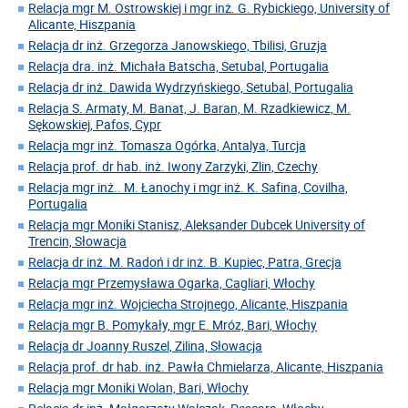
Relacja mgr M. Ostrowskiej i mgr inż. G. Rybickiego, University of
Alicante, Hiszpania
Relacja dr inż. Grzegorza Janowskiego, Tbilisi, Gruzja
Relacja dra. inż. Michała Batscha, Setubal, Portugalia
Relacja dr inż. Dawida Wydrzyńskiego, Setubal, Portugalia
Relacja S. Armaty, M. Banat, J. Baran, M. Rzadkiewicz, M.
Sękowskiej, Pafos, Cypr
Relacja mgr inż. Tomasza Ogórka, Antalya, Turcja
Relacja prof. dr hab. inż. Iwony Zarzyki, Zlin, Czechy
Relacja mgr inż.. M. Łanochy i mgr inż. K. Safina, Covilha,
Portugalia
Relacja mgr Moniki Stanisz, Aleksander Dubcek University of
Trencin, Słowacja
Relacja dr inż. M. Radoń i dr inż. B. Kupiec, Patra, Grecja
Relacja mgr Przemysława Ogarka, Cagliari, Włochy
Relacja mgr inż. Wojciecha Strojnego, Alicante, Hiszpania
Relacja mgr B. Pomykały, mgr E. Mróz, Bari, Włochy
Relacja dr Joanny Ruszel, Zilina, Słowacja
Relacja prof. dr hab. inż. Pawła Chmielarza, Alicante, Hiszpania
Relacja mgr Moniki Wolan, Bari, Włochy