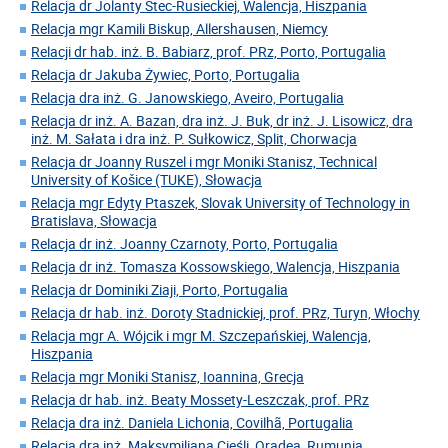
Relacja dr Jolanty Stec-Rusieckiej, Walencja, Hiszpania
Relacja mgr Kamili Biskup, Allershausen, Niemcy
Relacji dr hab. inż. B. Babiarz, prof. PRz, Porto, Portugalia
Relacja dr Jakuba Żywiec, Porto, Portugalia
Relacja dra inż. G. Janowskiego, Aveiro, Portugalia
Relacja dr inż. A. Bazan, dra inż. J. Buk, dr inż. J. Lisowicz, dra
inż. M. Sałata i dra inż. P. Sułkowicz, Split, Chorwacja
Relacja dr Joanny Ruszel i mgr Moniki Stanisz, Technical
University of Košice (TUKE), Słowacja
Relacja mgr Edyty Ptaszek, Slovak University of Technology in
Bratislava, Słowacja
Relacja dr inż. Joanny Czarnoty, Porto, Portugalia
Relacja dr inż. Tomasza Kossowskiego, Walencja, Hiszpania
Relacja dr Dominiki Ziaji, Porto, Portugalia
Relacja dr hab. inż. Doroty Stadnickiej, prof. PRz, Turyn, Włochy
Relacja mgr A. Wójcik i mgr M. Szczepańskiej, Walencja,
Hiszpania
Relacja mgr Moniki Stanisz, Ioannina, Grecja
Relacja dr hab. inż. Beaty Mossety-Leszczak, prof. PRz
Relacja dra inż. Daniela Lichonia, Covilhã, Portugalia
Relacja dra inż. Maksymiliana Cieśli, Oradea, Rumunia