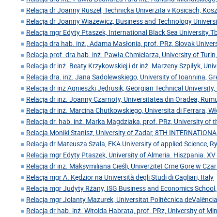
Relacja dr Joanny Ruszel, Technicka Univerzita v Kosicach, Kos
Relacja dr Joanny Wiażewicz, Business and Technology Universi
Relacja mgr Edyty Ptaszek, International Black Sea University.Tbi
Relacja dra hab. inż., Adama Masłonia, prof. PRz, Slovak Univer
Relacja prof. dra hab. inż. Pawła Chmielarza, University of Turin
Relacja dr inż. Beaty Krzykowskiej i dr inż. Marzeny Szpiłyk, Uni
Relacja dra. inż. Jana Sadolewskiego, University of Ioannina, Gr
Relacja dr inż Agnieszki Jędrusik, Georgian Technical University,
Relacja dr inż. Joanny Czarnoty, Universitatea din Oradea, Rum
Relacja dr inż. Marcina Chutkowskiego, Universita di Ferrara, W
Relacja dr. hab. inż. Marka Magdziaka, prof. PRz, University of 
Relacja Moniki Stanisz, University of Zadar, 8TH INTERNATIO
Relacja dr Mateusza Szala, EKA University of applied Science, 
Relacja mgr Edyty Ptaszek, University of Almeria. Hiszpania. XV
Relacja dr inż. Maksymiliana Cieśli, Univerzitet Crne Gore w Cz
Relacja mgr A. Kędzior na Università degli Studi di Cagliari, Italy
Relacja mgr Judyty Rżany, ISG Business and Economics School,
Relacja mgr Jolanty Mazurek, Universitat Politècnica deValència
Relacja dr hab. inż. Witolda Habrata, prof. PRz, University of Mi