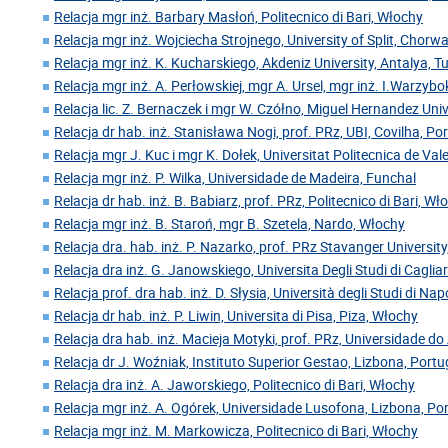
Relacja mgr inż. Barbary Masłoń, Politecnico di Bari, Włochy
Relacja mgr inż. Wojciecha Strojnego, University of Split, Chorw
Relacja mgr inż. K. Kucharskiego, Akdeniz University, Antalya, Tu
Relacja mgr inż. A. Perłowskiej, mgr A. Ursel, mgr inż. I.Warzyb
Relacja lic. Z. Bernaczek i mgr W. Czółno, Miguel Hernandez Univ
Relacja dr hab. inż. Stanisława Nogi, prof. PRz, UBI, Covilha, Po
Relacja mgr J. Kuc i mgr K. Dołek, Universitat Politecnica de Val
Relacja mgr inż. P. Wilka, Universidade de Madeira, Funchal
Relacja dr hab. inż. B. Babiarz, prof. PRz, Politecnico di Bari, Wł
Relacja mgr inż. B. Staroń, mgr B. Szetela, Nardo, Włochy
Relacja dra. hab. inż. P. Nazarko, prof. PRz Stavanger Universit
Relacja dra inż. G. Janowskiego, Universita Degli Studi di Caglia
Relacja prof. dra hab. inż. D. Słysia, Università degli Studi di Nap
Relacja dr hab. inż. P. Liwin, Universita di Pisa, Piza, Włochy
Relacja dra hab. inż. Macieja Motyki, prof. PRz, Universidade do 
Relacja dr J. Woźniak, Instituto Superior Gestao, Lizbona, Portu
Relacja dra inż. A. Jaworskiego, Politecnico di Bari, Włochy
Relacja mgr inż. A. Ogórek, Universidade Lusofona, Lizbona, Po
Relacja mgr inż. M. Markowicza, Politecnico di Bari, Włochy