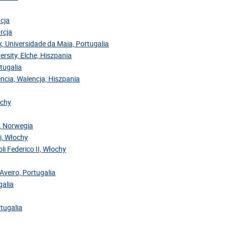
acja
rcja
ok, Universidade da Maia, Portugalia
ersity, Elche, Hiszpania
rtugalia
encia, Walencja, Hiszpania
ochy
y, Norwegia
ri, Włochy
oli Federico II, Włochy
Aveiro, Portugalia
galia
rtugalia