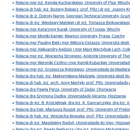
Relacja mgr inż. Kamila Kucharskiego, University of Pisa, Włoch
Relacja dr hab. inż. Bożeny Babiarz, prof. PRz i dr inż. Joanny 
Relacja dr iż. Dolroty Naróg, Georgian Technical University, Gruz
Relacja dr inż. Wiesławy Malskiej i dr inż. Tomasza Binkowskiego
Relacja mgr Katarzyny Kurek, University of Foggia, Włochy
Relacja mgr Moniki Kamler, Newton University, Praga, Czechy
Relacja mgr Pauliny Bieli i mgr Wiktora Ostasza, Università degl
Relacja mgr Aleksandry Kędzior i mgr Marii Warzybok-Lech, Coll
Relacja mgr inż. Wojciecha Strojnego, Aristotle University of Thes
Relacja mgr Weroniki Czółno i mgr Kamili Kubackiej, Universida
Relacja mgr inż. Grzegorza Rybickiego, Universidade de Madeira
Relacja dra hab. inż. Maksymiliana Mądziela, Università degli Stu
Relacja dr hab. inż. arch. Anny Martyki, prof. PRz, Universidade
Relacja dra Pawła Perza, University of Zadar, Chorwacja
Relacja dra Szymona Dudka, Universidade Alicante, Hiszpania
Relacja dr inż. B. Kościelniak, dra inż. K. Gancarczyka, dra inż. A
Relacja dra hab. Mariusza Ruszel, prof. PRz, University of Preš
Relacja dr hab. inż. Wojciecha Nowaka, prof. PRz, Universidade 
Relacja dr inż. Magdaleny Radoń, Universidade do Vigo, Hiszpan
Relacja dra inż. Pawła Bednarza i dra inż. Adriana Michalskiego,