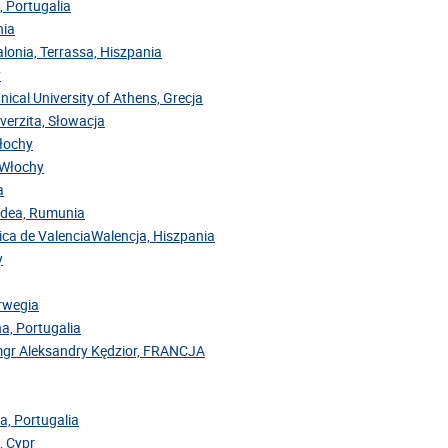
, Portugalia
nia
alonia, Terrassa, Hiszpania
y
nical University of Athens, Grecja
iverzita, Słowacja
Włochy
, Włochy
a
radea, Rumunia
cnica de ValenciaWalencja, Hiszpania
y
orwegia
na, Portugalia
mgr Aleksandry Kędzior, FRANCJA
a, Portugalia
, Cypr