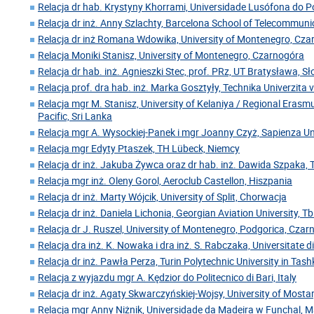
Relacja dr hab. Krystyny Khorrami, Universidade Lusófona do Po
Relacja dr inż. Anny Szlachty, Barcelona School of Telecommuni
Relacja dr inż Romana Wdowika, University of Montenegro, Cz
Relacja Moniki Stanisz, University of Montenegro, Czarnogóra
Relacja dr hab. inż. Agnieszki Stec, prof. PRz, UT Bratysława, S
Relacja prof. dra hab. inż. Marka Gosztyły, Technika Univerzita 
Relacja mgr M. Stanisz, University of Kelaniya / Regional Erasm
Pacific, Sri Lanka
Relacja mgr A. Wysockiej-Panek i mgr Joanny Czyż, Sapienza U
Relacja mgr Edyty Ptaszek, TH Lübeck, Niemcy
Relacja dr inż. Jakuba Żywca oraz dr hab. inż. Dawida Szpaka, 
Relacja mgr inż. Oleny Gorol, Aeroclub Castellon, Hiszpania
Relacja dr inż. Marty Wójcik, University of Split, Chorwacja
Relacja dr inż. Daniela Lichonia, Georgian Aviation University, Tbil
Relacja dr J. Ruszel, University of Montenegro, Podgorica, Cza
Relacja dra inż. K. Nowaka i dra inż. S. Rabczaka, Universitate 
Relacja dr inż. Pawła Perza, Turin Polytechnic University in Tas
Relacja z wyjazdu mgr A. Kędzior do Politecnico di Bari, Italy
Relacja dr inż. Agaty Skwarczyńskiej-Wojsy, University of Mosta
Relacja mgr Anny Niżnik, Universidade da Madeira w Funchal, 