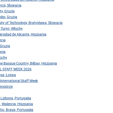
zyce, Słowacja
ty, Gruzja
lisi, Gruzja
sity of Technology, Bratysława, Słowacja
, Turyn, Włochy
versidad de Alicante, Hiszpania
ecja
 Gruzja
unia
łochy
the Basque Country, Bilbao, Hiszpania
NAL STAFF WEEK 2026
Ryga, Łotwa
 International Staff Week
arnogórze
 Lizbona, Portugalia
, Walencja, Hiszpania
nho, Braga, Portugalia