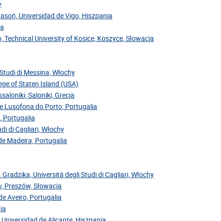
y
Krasoń, Universidad de Vigo, Hiszpania
ja
, Technical University of Kosice, Koszyce, Słowacja
i Studi di Messina, Włochy
ege of Staten Island (USA)
saloniki, Saloniki, Grecja
de Lusofona do Porto, Portugalia
, Portugalia
di di Cagliari, Włochy
 de Madeira, Portugalia
. Gradzika, Università degli Studi di Cagliari, Włochy
ov, Preszów, Słowacja
de Aveiro, Portugalia
ia
 Universidad de Alicante, Hiszpania