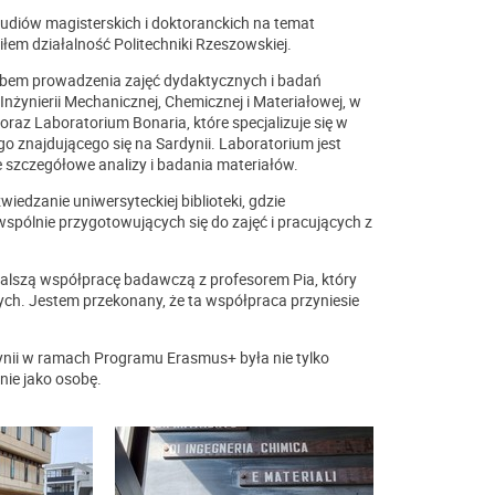
diów magisterskich i doktoranckich na temat
wiłem działalność Politechniki Rzeszowskiej.
osobem prowadzenia zajęć dydaktycznych i badań
żynierii Mechanicznej, Chemicznej i Materiałowej, w
oraz Laboratorium Bonaria, które specjalizuje się w
znajdującego się na Sardynii. Laboratorium jest
zczegółowe analizy i badania materiałów.
edzanie uniwersyteckiej biblioteki, gdzie
ólnie przygotowujących się do zajęć i pracujących z
 dalszą współpracę badawczą z profesorem Pia, który
nych. Jestem przekonany, że ta współpraca przyniesie
ynii w ramach Programu Erasmus+ była nie tylko
ie jako osobę.