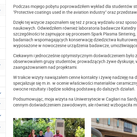
Podczas mojego pobytu poprowadziłem wykład dla studentów stu
"Protective coatings used in the aviation industry" oraz przedsta
Dzięki tej wizycie zapoznałem się też z pracą wydziału oraz sp
naukowych. Odwiedziłem również laboratoria badawcze Katedry In
szczególności te zajmujące się procesem Spark Plasma Sintering, 
badaniach wspomagających konserwację dziedzictwa kulturowego 
wyposażone w nowoczesne urządzenia badawcze, umożliwiające s
Ciekawym i jednocześnie optymistycznym doświadczeniem było zwi
obserwowałem grupy studentów, prowadzących żywe dyskusje, wsp
zaangażowaniem nad projektami.
W trakcie wizyty nawiązałem cenne kontakty i żywię nadzieję na
specjalizuje się m.in. w ocenie właściwości materiałów ceramicz
owocne rezultaty i będzie solidną podstawą do dalszych działań.
Podsumowując, moja wizyta na Uniwersytecie w Cagliari na Sard
cennym doświadczeniem zawodowym, ale również wzbogaciła mn