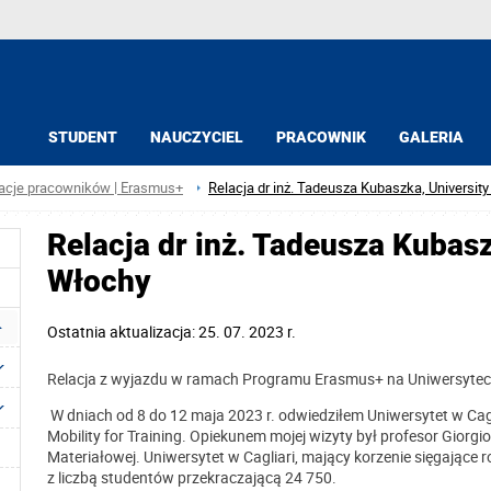
STUDENT
NAUCZYCIEL
PRACOWNIK
GALERIA
acje pracowników | Erasmus+
Relacja dr inż. Tadeusza Kubaszka, University
Relacja dr inż. Tadeusza Kubaszk
Włochy
Ostatnia aktualizacja: 25. 07. 2023 r.
Relacja z wyjazdu w ramach Programu Erasmus+ na Uniwersytecie
W dniach od 8 do 12 maja 2023 r. odwiedziłem Uniwersytet w Ca
Mobility for Training. Opiekunem mojej wizyty był profesor Giorgio
Materiałowej. Uniwersytet w Cagliari, mający korzenie sięgające r
z liczbą studentów przekraczającą 24 750.