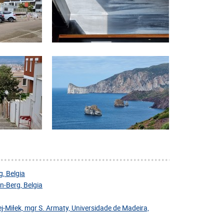
, Belgia
-Berg, Belgia
j-Miłek, mgr S. Armaty, Universidade de Madeira,