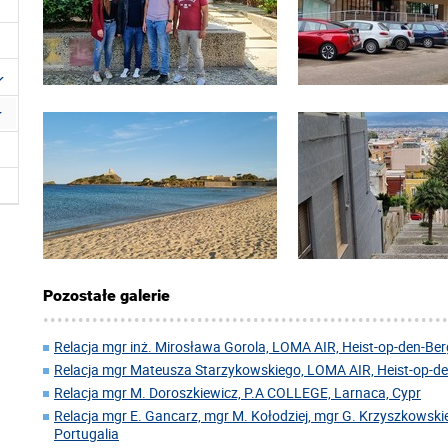
Pozostałe galerie
Relacja mgr inż. Mirosława Gorola, LOMA AIR, Heist-op-den-Berg
Relacja mgr Mateusza Starzykowskiego, LOMA AIR, Heist-op-den
Relacja mgr M. Doroszkiewicz, P.A COLLEGE, Larnaca, Cypr
Relacja mgr E. Gancarz, mgr M. Kołodziej, mgr G. Krzyszkowskie
Portugalia