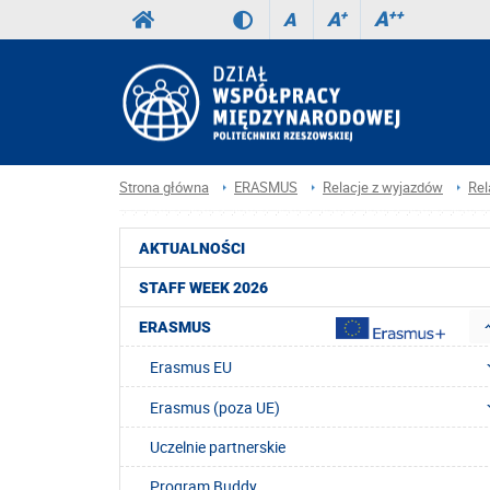
A
++
A
+
A
Strona główna
ERASMUS
Relacje z wyjazdów
Rel
AKTUALNOŚCI
STAFF WEEK 2026
ERASMUS
Erasmus EU
Erasmus (poza UE)
Uczelnie partnerskie
Program Buddy