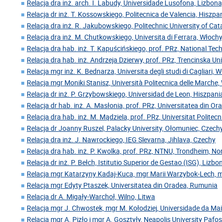
Relacja dra inż. arch. I. Labudy, Universidade Lusofona, Lizbona
Relacja dr inż. T. Kossowskiego, Politecnica de Valencia, Hiszpa
Relacja dra inż. R. Jakubowskiego, Politechnic University of Cat
Relacja dra inż. M. Chutkowskiego, Universita di Ferrara, Włoch
Relacja dra hab. inż. T. Kapuścińskiego, prof. PRz, National Tech
Relacja dra hab. inż. Andrzeja Dzierwy, prof. PRz, Trencinska Un
Relacja mgr inż. K. Bednarza, Universita degli studi di Cagliari, 
Relacja mgr Moniki Stanisz, Università Politecnica delle Marche
Relacja dr inż. P. Grzybowskiego, Universidad de Leon, Hiszpani
Relacja dr hab. inż. A. Masłonia, prof. PRz, Universitatea din O
Relacja dra hab. inż. M. Mądziela, prof. PRz, Universitat Polite
Relacja dr Joanny Ruszel, Palacky University, Ołomuniec, Czech
Relacja dra inż. J. Nawrockiego, IEG Slevarna, Jihlava, Czechy
Relacja dra hab. inż. P. Kwolka, prof. PRz, NTNU, Trondheim, N
Relacja dr inż. P. Bełch, Istitutio Superior de Gestao (ISG), Lizbo
Relacja mgr Katarzyny Kadaj-Kuca, mgr Marii Warzybok-Lech, 
Relacja mgr Edyty Ptaszek, Universitatea din Oradea, Rumunia
Relacja dr A. Migały-Warchoł, Wilno, Litwa
Relacja mgr J. Chwostek, mgr M. Kołodziej, Universidade da Mai
Relacja mgr A. Pizło i mgr A. Gosztyły, Neapolis University Pafos