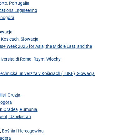
rto, Portugalia
cations Engineering
arnogóra
łowacja
v Kosicach, Słowacja
us+ Week 2025 for Asia, the Middle East, and the
niversita di Roma, Rzym, Włochy
Technická univerzita v Košiciach (TUKE), Słowacja
isi, Gruzja.
rnogóra
din Oradea, Rumunia,
hkent, Uzbekistan
r, Bośnia i Hercegowina
Madera