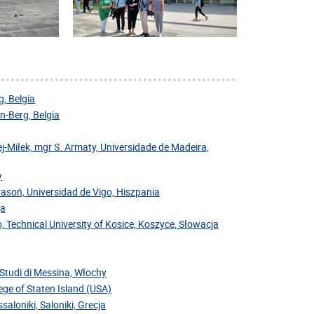
, Belgia
-Berg, Belgia
j-Miłek, mgr S. Armaty, Universidade de Madeira,
y
Krasoń, Universidad de Vigo, Hiszpania
ja
, Technical University of Kosice, Koszyce, Słowacja
i Studi di Messina, Włochy
ege of Staten Island (USA)
saloniki, Saloniki, Grecja