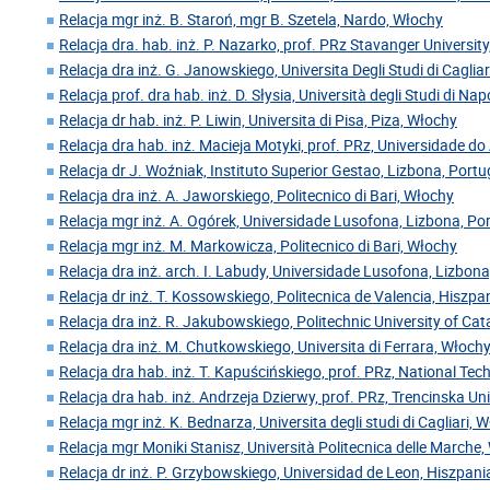
Relacja mgr inż. B. Staroń, mgr B. Szetela, Nardo, Włochy
Relacja dra. hab. inż. P. Nazarko, prof. PRz Stavanger Universit
Relacja dra inż. G. Janowskiego, Universita Degli Studi di Caglia
Relacja prof. dra hab. inż. D. Słysia, Università degli Studi di Nap
Relacja dr hab. inż. P. Liwin, Universita di Pisa, Piza, Włochy
Relacja dra hab. inż. Macieja Motyki, prof. PRz, Universidade do 
Relacja dr J. Woźniak, Instituto Superior Gestao, Lizbona, Portu
Relacja dra inż. A. Jaworskiego, Politecnico di Bari, Włochy
Relacja mgr inż. A. Ogórek, Universidade Lusofona, Lizbona, Po
Relacja mgr inż. M. Markowicza, Politecnico di Bari, Włochy
Relacja dra inż. arch. I. Labudy, Universidade Lusofona, Lizbona
Relacja dr inż. T. Kossowskiego, Politecnica de Valencia, Hiszpa
Relacja dra inż. R. Jakubowskiego, Politechnic University of Cat
Relacja dra inż. M. Chutkowskiego, Universita di Ferrara, Włoch
Relacja dra hab. inż. T. Kapuścińskiego, prof. PRz, National Tech
Relacja dra hab. inż. Andrzeja Dzierwy, prof. PRz, Trencinska Un
Relacja mgr inż. K. Bednarza, Universita degli studi di Cagliari, 
Relacja mgr Moniki Stanisz, Università Politecnica delle Marche
Relacja dr inż. P. Grzybowskiego, Universidad de Leon, Hiszpani