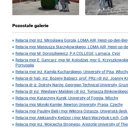
Pozostałe galerie
Relacja mgr inż. Mirosława Gorola, LOMA AIR, Heist-op-den-Berg
Relacja mgr Mateusza Starzykowskiego, LOMA AIR, Heist-op-den
Relacja mgr M. Doroszkiewicz, P.A COLLEGE, Larnaca, Cypr
Relacja mgr E. Gancarz, mgr M. Kołodziej, mgr G. Krzyszkowskie
Portugalia
Relacja mgr inż. Kamila Kucharskiego, University of Pisa, Włoch
Relacja dr hab. inż. Bożeny Babiarz, prof. PRz i dr inż. Joanny 
Relacja dr iż. Dolroty Naróg, Georgian Technical University, Gruz
Relacja dr inż. Wiesławy Malskiej i dr inż. Tomasza Binkowskiego
Relacja mgr Katarzyny Kurek, University of Foggia, Włochy
Relacja mgr Moniki Kamler, Newton University, Praga, Czechy
Relacja mgr Pauliny Bieli i mgr Wiktora Ostasza, Università degl
Relacja mgr Aleksandry Kędzior i mgr Marii Warzybok-Lech, Coll
Relacja mgr inż. Wojciecha Strojnego, Aristotle University of Thes