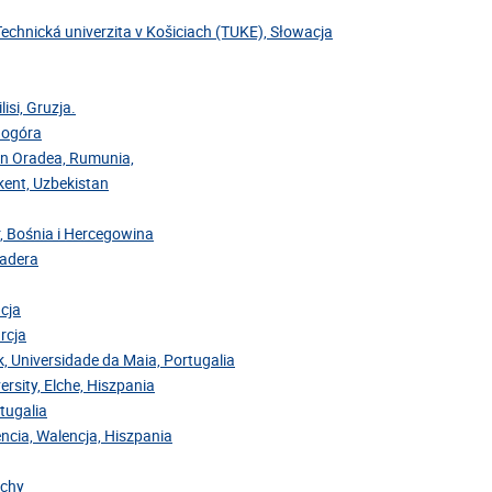
Technická univerzita v Košiciach (TUKE), Słowacja
isi, Gruzja.
rnogóra
din Oradea, Rumunia,
hkent, Uzbekistan
r, Bośnia i Hercegowina
Madera
acja
rcja
ok, Universidade da Maia, Portugalia
ersity, Elche, Hiszpania
rtugalia
encia, Walencja, Hiszpania
ochy