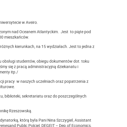
iwersytecie w Aveiro.
łożonym nad Oceanem Atlantyckim. Jest to piąte pod
.000 mieszkańców.
różnych kierunkach, na 15 wydziałach. Jest to jedna z
u obsługi studentów, obiegu dokumentów dot. toku
my się z pracą administracyjną dziekanatu i
enty itp./
i pracy w naszych uczelniach oraz popatrzenia z
ulturowe.
, biblioteki, sekretariatu oraz do poszczególnych
hnikę Rzeszowską.
ynatorką, którą była Pani Nina Szczygieł, Assistant
nesand Public Polciel, DEGEIT – Dep.of Economics,