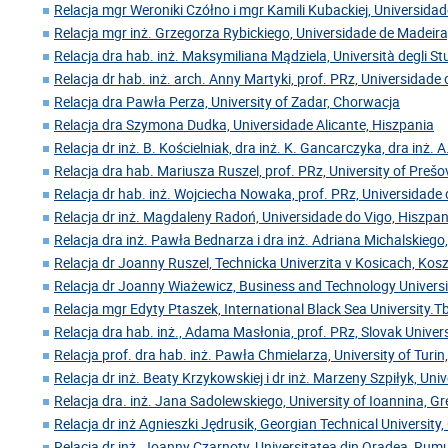
Relacja mgr Weroniki Czółno i mgr Kamili Kubackiej, Universida
Relacja mgr inż. Grzegorza Rybickiego, Universidade de Madeira
Relacja dra hab. inż. Maksymiliana Mądziela, Università degli Stu
Relacja dr hab. inż. arch. Anny Martyki, prof. PRz, Universidade
Relacja dra Pawła Perza, University of Zadar, Chorwacja
Relacja dra Szymona Dudka, Universidade Alicante, Hiszpania
Relacja dr inż. B. Kościelniak, dra inż. K. Gancarczyka, dra inż. A
Relacja dra hab. Mariusza Ruszel, prof. PRz, University of Preš
Relacja dr hab. inż. Wojciecha Nowaka, prof. PRz, Universidade 
Relacja dr inż. Magdaleny Radoń, Universidade do Vigo, Hiszpan
Relacja dra inż. Pawła Bednarza i dra inż. Adriana Michalskiego,
Relacja dr Joanny Ruszel, Technicka Univerzita v Kosicach, Kos
Relacja dr Joanny Wiażewicz, Business and Technology Universi
Relacja mgr Edyty Ptaszek, International Black Sea University.Tbi
Relacja dra hab. inż., Adama Masłonia, prof. PRz, Slovak Univer
Relacja prof. dra hab. inż. Pawła Chmielarza, University of Turin
Relacja dr inż. Beaty Krzykowskiej i dr inż. Marzeny Szpiłyk, Uni
Relacja dra. inż. Jana Sadolewskiego, University of Ioannina, Gr
Relacja dr inż Agnieszki Jędrusik, Georgian Technical University,
Relacja dr inż. Joanny Czarnoty, Universitatea din Oradea, Rum