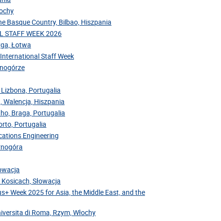
łochy
the Basque Country, Bilbao, Hiszpania
NAL STAFF WEEK 2026
Ryga, Łotwa
 International Staff Week
arnogórze
 Lizbona, Portugalia
, Walencja, Hiszpania
nho, Braga, Portugalia
rto, Portugalia
cations Engineering
arnogóra
łowacja
v Kosicach, Słowacja
us+ Week 2025 for Asia, the Middle East, and the
niversita di Roma, Rzym, Włochy