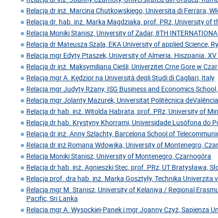
Relacja dr inż. Marcina Chutkowskiego, Universita di Ferrara, W
Relacja dr. hab. inż. Marka Magdziaka, prof. PRz, University of 
Relacja Moniki Stanisz, University of Zadar, 8TH INTERNATIO
Relacja dr Mateusza Szala, EKA University of applied Science, 
Relacja mgr Edyty Ptaszek, University of Almeria. Hiszpania. XV
Relacja dr inż. Maksymiliana Cieśli, Univerzitet Crne Gore w Cz
Relacja mgr A. Kędzior na Università degli Studi di Cagliari, Italy
Relacja mgr Judyty Rżany, ISG Business and Economics School,
Relacja mgr Jolanty Mazurek, Universitat Politècnica deValència
Relacja dr hab. inż. Witolda Habrata, prof. PRz, University of Mi
Relacja dr hab. Krystyny Khorrami, Universidade Lusófona do Po
Relacja dr inż. Anny Szlachty, Barcelona School of Telecommuni
Relacja dr inż Romana Wdowika, University of Montenegro, Cz
Relacja Moniki Stanisz, University of Montenegro, Czarnogóra
Relacja dr hab. inż. Agnieszki Stec, prof. PRz, UT Bratysława, S
Relacja prof. dra hab. inż. Marka Gosztyły, Technika Univerzita 
Relacja mgr M. Stanisz, University of Kelaniya / Regional Erasm
Pacific, Sri Lanka
Relacja mgr A. Wysockiej-Panek i mgr Joanny Czyż, Sapienza U