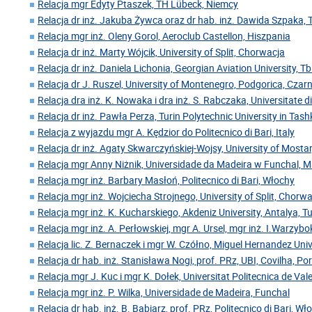
Relacja mgr Edyty Ptaszek, TH Lübeck, Niemcy
Relacja dr inż. Jakuba Żywca oraz dr hab. inż. Dawida Szpaka, 
Relacja mgr inż. Oleny Gorol, Aeroclub Castellon, Hiszpania
Relacja dr inż. Marty Wójcik, University of Split, Chorwacja
Relacja dr inż. Daniela Lichonia, Georgian Aviation University, Tbil
Relacja dr J. Ruszel, University of Montenegro, Podgorica, Cza
Relacja dra inż. K. Nowaka i dra inż. S. Rabczaka, Universitate 
Relacja dr inż. Pawła Perza, Turin Polytechnic University in Tas
Relacja z wyjazdu mgr A. Kędzior do Politecnico di Bari, Italy
Relacja dr inż. Agaty Skwarczyńskiej-Wojsy, University of Mosta
Relacja mgr Anny Niżnik, Universidade da Madeira w Funchal, 
Relacja mgr inż. Barbary Masłoń, Politecnico di Bari, Włochy
Relacja mgr inż. Wojciecha Strojnego, University of Split, Chorw
Relacja mgr inż. K. Kucharskiego, Akdeniz University, Antalya, Tu
Relacja mgr inż. A. Perłowskiej, mgr A. Ursel, mgr inż. I.Warzyb
Relacja lic. Z. Bernaczek i mgr W. Czółno, Miguel Hernandez Univ
Relacja dr hab. inż. Stanisława Nogi, prof. PRz, UBI, Covilha, Po
Relacja mgr J. Kuc i mgr K. Dołek, Universitat Politecnica de Val
Relacja mgr inż. P. Wilka, Universidade de Madeira, Funchal
Relacja dr hab. inż. B. Babiarz, prof. PRz, Politecnico di Bari, Wł