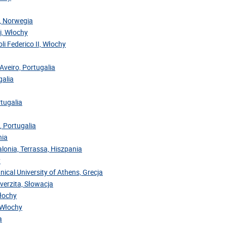
y, Norwegia
ri, Włochy
oli Federico II, Włochy
Aveiro, Portugalia
galia
rtugalia
, Portugalia
nia
alonia, Terrassa, Hiszpania
y
nical University of Athens, Grecja
iverzita, Słowacja
Włochy
, Włochy
a