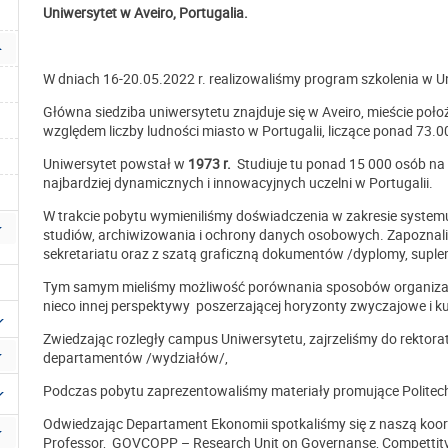
Uniwersytet w Aveiro, Portugalia.
W dniach 16-20.05.2022 r. realizowaliśmy program szkolenia w Un
Główna siedziba uniwersytetu znajduje się w Aveiro, mieście po
względem liczby ludności miasto w Portugalii, liczące ponad 73
Uniwersytet powstał w
1973 r.
Studiuje tu ponad 15 000 osób na 
najbardziej dynamicznych i innowacyjnych uczelni w Portugalii.
W trakcie pobytu wymieniliśmy doświadczenia w zakresie system
studiów, archiwizowania i ochrony danych osobowych. Zapoznaliś
sekretariatu oraz z szatą graficzną dokumentów /dyplomy, suplem
Tym samym mieliśmy możliwość porównania sposobów organizacj
nieco innej perspektywy poszerzającej horyzonty zwyczajowe i k
Zwiedzając rozległy campus Uniwersytetu, zajrzeliśmy do rektoratu
departamentów /wydziałów/,
Podczas pobytu zaprezentowaliśmy materiały promujące Politec
Odwiedzając Departament Ekonomii spotkaliśmy się z naszą koord
Professor, GOVCOPP – Research Unit on Governanse, Compettitve