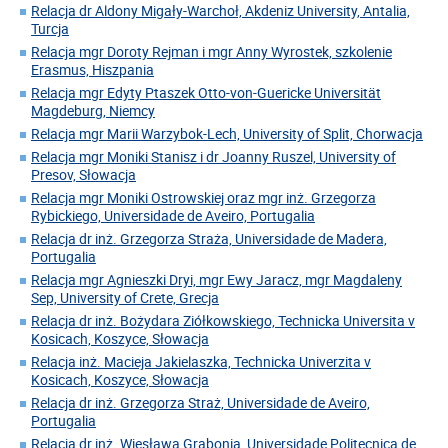
Relacja dr Aldony Migały-Warchoł, Akdeniz University, Antalia,
Turcja
Relacja mgr Doroty Rejman i mgr Anny Wyrostek, szkolenie
Erasmus, Hiszpania
Relacja mgr Edyty Ptaszek Otto-von-Guericke Universität
Magdeburg, Niemcy
Relacja mgr Marii Warzybok-Lech, University of Split, Chorwacja
Relacja mgr Moniki Stanisz i dr Joanny Ruszel, University of
Presov, Słowacja
Relacja mgr Moniki Ostrowskiej oraz mgr inż. Grzegorza
Rybickiego, Universidade de Aveiro, Portugalia
Relacja dr inż. Grzegorza Straża, Universidade de Madera,
Portugalia
Relacja mgr Agnieszki Dryi, mgr Ewy Jaracz, mgr Magdaleny
Sep, University of Crete, Grecja
Relacja dr inż. Bożydara Ziółkowskiego, Technicka Universita v
Kosicach, Koszyce, Słowacja
Relacja inż. Macieja Jakielaszka, Technicka Univerzita v
Kosicach, Koszyce, Słowacja
Relacja dr inż. Grzegorza Straż, Universidade de Aveiro,
Portugalia
Relacja dr inż. Wiesława Grabonia, Universidade Politecnica de