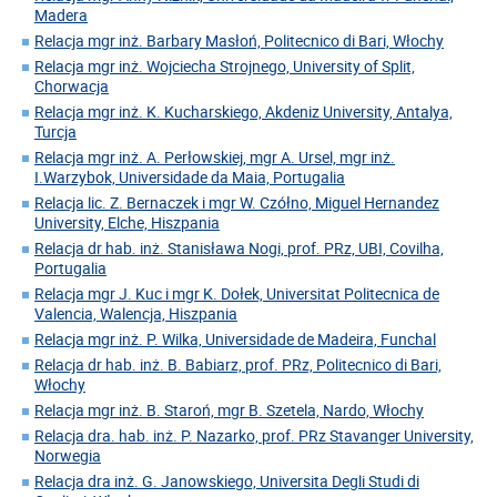
Madera
Relacja mgr inż. Barbary Masłoń, Politecnico di Bari, Włochy
Relacja mgr inż. Wojciecha Strojnego, University of Split,
Chorwacja
Relacja mgr inż. K. Kucharskiego, Akdeniz University, Antalya,
Turcja
Relacja mgr inż. A. Perłowskiej, mgr A. Ursel, mgr inż.
I.Warzybok, Universidade da Maia, Portugalia
Relacja lic. Z. Bernaczek i mgr W. Czółno, Miguel Hernandez
University, Elche, Hiszpania
Relacja dr hab. inż. Stanisława Nogi, prof. PRz, UBI, Covilha,
Portugalia
Relacja mgr J. Kuc i mgr K. Dołek, Universitat Politecnica de
Valencia, Walencja, Hiszpania
Relacja mgr inż. P. Wilka, Universidade de Madeira, Funchal
Relacja dr hab. inż. B. Babiarz, prof. PRz, Politecnico di Bari,
Włochy
Relacja mgr inż. B. Staroń, mgr B. Szetela, Nardo, Włochy
Relacja dra. hab. inż. P. Nazarko, prof. PRz Stavanger University,
Norwegia
Relacja dra inż. G. Janowskiego, Universita Degli Studi di