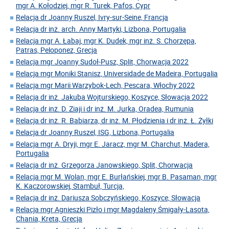
mgr A. Kołodziej, mgr R. Turek, Pafos, Cypr
Relacja dr Joanny Ruszel, Ivry-sur-Seine, Francja
Relacja dr inż. arch. Anny Martyki, Lizbona, Portugalia
Relacja mgr A. Łabaj, mgr K. Dudek, mgr inż. S. Chorzępa,
Patras, Peloponez, Grecja
Relacja mgr Joanny Sudoł-Pusz, Split, Chorwacja 2022
Relacja mgr Moniki Stanisz, Universidade de Madeira, Portugalia
Relacja mgr Marii Warzybok-Lech, Pescara, Włochy 2022
Relacja dr inż. Jakuba Wojturskiego, Koszyce, Słowacja 2022
Relacja dr inż. D. Ziaji i dr inż. M. Jurka, Oradea, Rumunia
Relacja dr inż. R. Babiarza, dr inż. M. Płodzienia i dr inż. Ł. Żyłki
Relacja dr Joanny Ruszel, ISG, Lizbona, Portugalia
Relacja mgr A. Dryji, mgr E. Jaracz, mgr M. Charchut, Madera,
Portugalia
Relacja dr inż. Grzegorza Janowskiego, Split, Chorwacja
Relacja mgr M. Wolan, mgr E. Burłańskiej, mgr B. Pasaman, mgr
K. Kaczorowskiej, Stambuł, Turcja,
Relacja dr inż. Dariusza Sobczyńskiego, Koszyce, Słowacja
Relacja mgr Agnieszki Pizło i mgr Magdaleny Śmigały-Lasota,
Chania, Kreta, Grecja