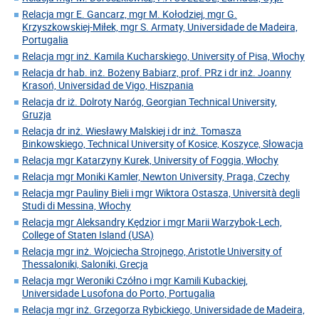
Relacja mgr E. Gancarz, mgr M. Kołodziej, mgr G.
Krzyszkowskiej-Miłek, mgr S. Armaty, Universidade de Madeira,
Portugalia
Relacja mgr inż. Kamila Kucharskiego, University of Pisa, Włochy
Relacja dr hab. inż. Bożeny Babiarz, prof. PRz i dr inż. Joanny
Krasoń, Universidad de Vigo, Hiszpania
Relacja dr iż. Dolroty Naróg, Georgian Technical University,
Gruzja
Relacja dr inż. Wiesławy Malskiej i dr inż. Tomasza
Binkowskiego, Technical University of Kosice, Koszyce, Słowacja
Relacja mgr Katarzyny Kurek, University of Foggia, Włochy
Relacja mgr Moniki Kamler, Newton University, Praga, Czechy
Relacja mgr Pauliny Bieli i mgr Wiktora Ostasza, Università degli
Studi di Messina, Włochy
Relacja mgr Aleksandry Kędzior i mgr Marii Warzybok-Lech,
College of Staten Island (USA)
Relacja mgr inż. Wojciecha Strojnego, Aristotle University of
Thessaloniki, Saloniki, Grecja
Relacja mgr Weroniki Czółno i mgr Kamili Kubackiej,
Universidade Lusofona do Porto, Portugalia
Relacja mgr inż. Grzegorza Rybickiego, Universidade de Madeira,