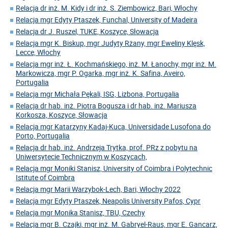
Relacja dr inż. M. Kidy i dr inż. S. Ziembowicz, Bari, Włochy
Relacja mgr Edyty Ptaszek, Funchal, University of Madeira
Relacja dr J. Ruszel, TUKE, Koszyce, Słowacja
Relacja mgr K. Biskup, mgr Judyty Rżany, mgr Eweliny Klęsk,
Lecce, Włochy
Relacja mgr inż. Ł. Kochmańskiego, inż. M. Łanochy, mgr inż. M.
Markowicza, mgr P. Ogarka, mgr inż. K. Safina, Aveiro,
Portugalia
Relacja mgr Michała Pękali, ISG, Lizbona, Portugalia
Relacja dr hab. inż. Piotra Bogusza i dr hab. inż. Mariusza
Korkosza, Koszyce, Słowacja
Relacja mgr Katarzyny Kadaj-Kuca, Universidade Lusofona do
Porto, Portugalia
Relacja dr hab. inż. Andrzeja Trytka, prof. PRz z pobytu na
Uniwersytecie Technicznym w Koszycach,
Relacja mgr Moniki Stanisz, University of Coimbra i Polytechnic
Istitute of Coimbra
Relacja mgr Marii Warzybok-Lech, Bari, Włochy 2022
Relacja mgr Edyty Ptaszek, Neapolis University Pafos, Cypr
Relacja mgr Monika Stanisz, TBU, Czechy
Relacja mgr B. Czajki, mgr inż. M. Gabryel-Raus, mgr E. Gancarz,