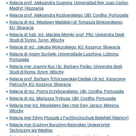
Relacja prof. Aleksandra Gugnina, Universidad Rey Juan Carlos,
Madryt, Hiszpania
Relacja prof. Aleksandra Kozłowskiego, UBI, Covilha, Portugalia
Relacja dr inż. Wiesławy Malskiej i dr Tomasza Binkowskiego,
KU, Slowacja
Relacja dr hab. inż. Macieja Motyki, prof. PRz, Universita Degli
Studi di Torino, Turyn, Włochy
Relacja dr inż. Jakuba Wojturskiego, KU, Koszyce, Słowacja
Relacja dr Agaty Surówki, Universidade Lusofona, Lizbona,
Portugalia
Relacja mgr Joanny Kuc i lic. Barbary Paśko, Universita degli
Studi di Roma, Rzym, Włochy
Relacja prof. Barbary Tchórzewskiej-Cieślak i dr inż. Katarzyny
Pietruchy, KU, Koszyce, Słowacja
Relacja dr inz. Piotra Grzybowskiego, UBI, Covilha, Portugalia
Relacja dr inż. Mariusza Trybusa, UBI, Covilha, Portugalia
Relacja mgr inż. Magdaleny Sęp i mgr Ewy Jaracz, Mesyna,
Włochy
Relacja mgr Edyty Ptaszek z Fachhochschule Bielefeld (Niemcy)
Relacja mgr Grażyny Bursztyn-Bajorskiej, Uniwersytet
Techniczny we Wiedniu