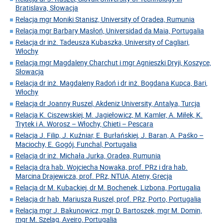
Bratislava, Słowacja
Relacja mgr Moniki Stanisz, University of Oradea, Rumunia
Relacja mgr Barbary Masłoń, Universidad da Maia, Portugalia
Relacja dr inż. Tadeusza Kubaszka, University of Cagliari,
Włochy
Relacja mgr Magdaleny Charchut i mgr Agnieszki Dryji, Koszyce,
Słowacja
Relacja dr inż. Magdaleny Radoń i dr inż. Bogdana Kupca, Bari,
Włochy
Relacja dr Joanny Ruszel, Akdeniz University, Antalya, Turcja
Relacja K. Ciszewskiej, M. Jagiełowicz, M. Kamler, A. Miłek, K.
Trytek i A. Worosz – Włochy, Chieti – Pescara
Relacja J. Filip, J. Kuźniar, E. Burłańskiej, J. Baran, A. Paśko –
Maciochy, E. Gogój, Funchal, Portugalia
Relacja dr inż. Michała Jurka, Oradea, Rumunia
Relacja dra hab. Wojciecha Nowaka, prof. PRz i dra hab.
Marcina Drajewicza, prof. PRz, NTUA, Ateny, Grecja
Relacja dr M. Kubackiej, dr M. Bochenek, Lizbona, Portugalia
Relacja dr hab. Mariusza Ruszel, prof. PRz, Porto, Portugalia
Relacja mgr J. Bakunowicz, mgr D. Bartoszek, mgr M. Domin,
mgr M. Szeląg, Aveiro, Portugalia