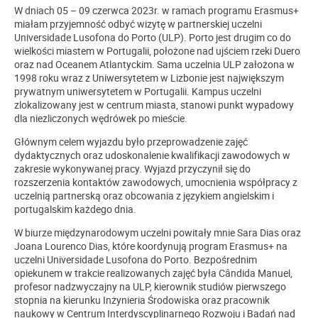
W dniach 05 – 09 czerwca 2023r. w ramach programu Erasmus+
miałam przyjemność odbyć wizytę w partnerskiej uczelni
Universidade Lusofona do Porto (ULP). Porto jest drugim co do
wielkości miastem w Portugalii, położone nad ujściem rzeki Duero
oraz nad Oceanem Atlantyckim. Sama uczelnia ULP założona w
1998 roku wraz z Uniwersytetem w Lizbonie jest największym
prywatnym uniwersytetem w Portugalii. Kampus uczelni
zlokalizowany jest w centrum miasta, stanowi punkt wypadowy
dla niezliczonych wędrówek po mieście.
Głównym celem wyjazdu było przeprowadzenie zajęć
dydaktycznych oraz udoskonalenie kwalifikacji zawodowych w
zakresie wykonywanej pracy. Wyjazd przyczynił się do
rozszerzenia kontaktów zawodowych, umocnienia współpracy z
uczelnią partnerską oraz obcowania z językiem angielskim i
portugalskim każdego dnia.
W biurze międzynarodowym uczelni powitały mnie Sara Dias oraz
Joana Lourenco Dias, które koordynują program Erasmus+ na
uczelni Universidade Lusofona do Porto. Bezpośrednim
opiekunem w trakcie realizowanych zajęć była Cândida Manuel,
profesor nadzwyczajny na ULP, kierownik studiów pierwszego
stopnia na kierunku Inżynieria Środowiska oraz pracownik
naukowy w Centrum Interdyscyplinarnego Rozwoju i Badań nad