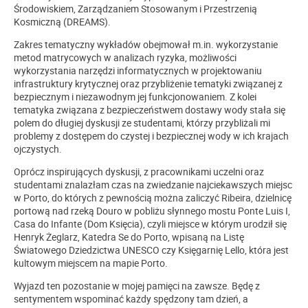
Środowiskiem, Zarządzaniem Stosowanym i Przestrzenią
Kosmiczną (DREAMS).
Zakres tematyczny wykładów obejmował m.in. wykorzystanie
metod matrycowych w analizach ryzyka, możliwości
wykorzystania narzędzi informatycznych w projektowaniu
infrastruktury krytycznej oraz przybliżenie tematyki związanej z
bezpiecznym i niezawodnym jej funkcjonowaniem. Z kolei
tematyka związana z bezpieczeństwem dostawy wody stała się
polem do długiej dyskusji ze studentami, którzy przybliżali mi
problemy z dostępem do czystej i bezpiecznej wody w ich krajach
ojczystych.
Oprócz inspirujących dyskusji, z pracownikami uczelni oraz
studentami znalazłam czas na zwiedzanie najciekawszych miejsc
w Porto, do których z pewnością można zaliczyć Ribeira, dzielnicę
portową nad rzeką Douro w pobliżu słynnego mostu Ponte Luis I,
Casa do Infante (Dom Księcia), czyli miejsce w którym urodził się
Henryk Żeglarz, Katedra Se do Porto, wpisaną na Listę
Światowego Dziedzictwa UNESCO czy Księgarnię Lello, która jest
kultowym miejscem na mapie Porto.
Wyjazd ten pozostanie w mojej pamięci na zawsze. Będę z
sentymentem wspominać każdy spędzony tam dzień, a