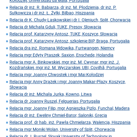
Kołodziej, Universidad da Maia, Portugalia
Relacja dr inż. R. Babiarza, dr inż. M. Płodzienia, dr inż. P.
Sułkowicza i dr inż. Ł. Żyłki, Bilbao, Hiszpania
Relacja dr K. Chudy-Laskowskiej i dr I. Oleniuch, Split, Chorwacja
Relacja dr Michała Gduli, TUKE, Presov, Słowacja
Relacja prof. Katarzyny Antosz, TUKE, Koszyce, Słowacja
Relacja prof. Katarzyny Antosz, szkolenie BIP, Braga, Portugalia
Relacja dra inż. Romana Wdowika, Furtwangen, Niemcy
Relacja mgr Edyty Ptaszek, Saxion, Enschede, Holandia
Relacja mgr A. Binkowskiej, mgr inż. M. Cwynar, mgr inż. J.
Kozdrańskiej, mgr inż. M. Wyczarskiej, UBI, Covilhã, Portugalia
Relacja mgr Joanny Chwostek i mgr Mai Kołodziej
Relacja mgr Anny Drążek i mgr Joanny Makar-Płazy, Koszyce,
Słowacja
Relacja dr inż. Michała Jurka, Kowno, Litwa
Relacja dr Joanny Ruszel, Felguerias, Portugalia
Relacja mgr Joanny Filip, mgr Agnieszka Pizło, Funchal, Madera
Relacja dr inż. Eweliny Chmiel-Bator, Saloniki, Grecja
Relacja prof. dr hab. inż. Pawła Chmielarza, Walencja, Hiszpania
Relacja mgr Moniki Wolan, University of Split, Chorwacja
Relacja dr J. Ruszel, Slovak University of Technology in