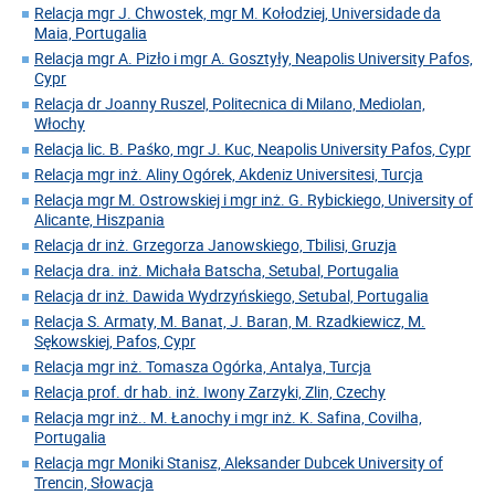
Relacja mgr J. Chwostek, mgr M. Kołodziej, Universidade da
Maia, Portugalia
Relacja mgr A. Pizło i mgr A. Gosztyły, Neapolis University Pafos,
Cypr
Relacja dr Joanny Ruszel, Politecnica di Milano, Mediolan,
Włochy
Relacja lic. B. Paśko, mgr J. Kuc, Neapolis University Pafos, Cypr
Relacja mgr inż. Aliny Ogórek, Akdeniz Universitesi, Turcja
Relacja mgr M. Ostrowskiej i mgr inż. G. Rybickiego, University of
Alicante, Hiszpania
Relacja dr inż. Grzegorza Janowskiego, Tbilisi, Gruzja
Relacja dra. inż. Michała Batscha, Setubal, Portugalia
Relacja dr inż. Dawida Wydrzyńskiego, Setubal, Portugalia
Relacja S. Armaty, M. Banat, J. Baran, M. Rzadkiewicz, M.
Sękowskiej, Pafos, Cypr
Relacja mgr inż. Tomasza Ogórka, Antalya, Turcja
Relacja prof. dr hab. inż. Iwony Zarzyki, Zlin, Czechy
Relacja mgr inż.. M. Łanochy i mgr inż. K. Safina, Covilha,
Portugalia
Relacja mgr Moniki Stanisz, Aleksander Dubcek University of
Trencin, Słowacja