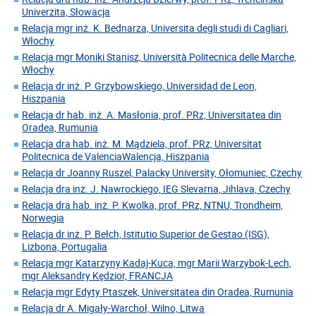
Univerzita, Słowacja
Relacja mgr inż. K. Bednarza, Universita degli studi di Cagliari,
Włochy
Relacja mgr Moniki Stanisz, Università Politecnica delle Marche,
Włochy
Relacja dr inż. P. Grzybowskiego, Universidad de Leon,
Hiszpania
Relacja dr hab. inż. A. Masłonia, prof. PRz, Universitatea din
Oradea, Rumunia
Relacja dra hab. inż. M. Mądziela, prof. PRz, Universitat
Politecnica de ValenciaWalencja, Hiszpania
Relacja dr Joanny Ruszel, Palacky University, Ołomuniec, Czechy
Relacja dra inż. J. Nawrockiego, IEG Slevarna, Jihlava, Czechy
Relacja dra hab. inż. P. Kwolka, prof. PRz, NTNU, Trondheim,
Norwegia
Relacja dr inż. P. Bełch, Istitutio Superior de Gestao (ISG),
Lizbona, Portugalia
Relacja mgr Katarzyny Kadaj-Kuca, mgr Marii Warzybok-Lech,
mgr Aleksandry Kędzior, FRANCJA
Relacja mgr Edyty Ptaszek, Universitatea din Oradea, Rumunia
Relacja dr A. Migały-Warchoł, Wilno, Litwa