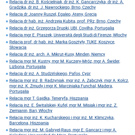
Relacja dr inż. B. Kościelniak, dr inż. K. Gancarczyka, dr inż. A.
Gradzika, dr inż. J. Nawrockiego, Brno, Czechy
Relacja dr Joanny Ruszel, Egaleo, Ateny, Grecja
Relacja dr hab. inż. Andrzeja Kubita, prof. PRz, Brno, Czechy
Relacja dr inż. Grzegorza Drupki, UBI, Covilha, Portugalia
Relacja mgr E. Ptaszek, Università degli Studi di Firenze, Włochy
Relacja prof. dr hab. inż. Marka Gosztyły, TUKE, Koszyce,
Słowacja
Relacja dr inż. arch. A. Mikrut-Kusy, Minden, Niemcy
Relacja mgr M. Kustry, mgr M. Kuczery-Mróz, mgr A. Świder,
Lizbona, Portugalia
Relacja dr inż. A. Studzińskiego, Pafos, Cypr
Relacja mgr inż. B. Radzyniak, mgr inż. A. Ząbczyk, mgr A. Kołcz,
mgr inż. K. Żmudy i mgr K. Marciniaka Funchal, Madera,
Portugalia
Relacja mgr T. Gajdka, Teneryfa, Hiszpania
Relacja inż. E. Świtalskiej- Kufel, mgr M. Misiak i mgr inż. Z.
Ziemianin, Bari, Włochy
Relacja mgr inż. K. Kucharskiego i mgr inż. M. Klimczyka,
Barcelona, Hiszpania
Relacja mgr inż. M. Gabryel-Raus, mgr E. Gancarz i mgr A.