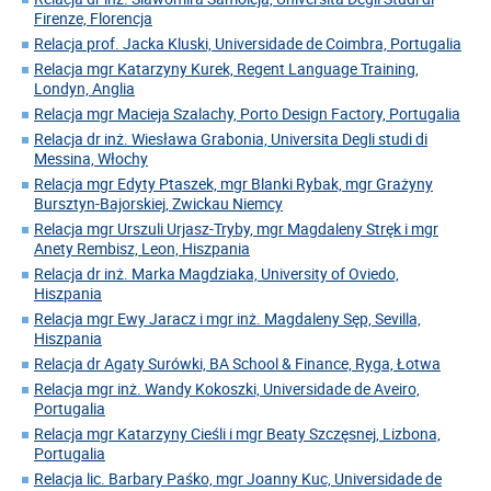
Firenze, Florencja
Relacja prof. Jacka Kluski, Universidade de Coimbra, Portugalia
Relacja mgr Katarzyny Kurek, Regent Language Training,
Londyn, Anglia
Relacja mgr Macieja Szalachy, Porto Design Factory, Portugalia
Relacja dr inż. Wiesława Grabonia, Universita Degli studi di
Messina, Włochy
Relacja mgr Edyty Ptaszek, mgr Blanki Rybak, mgr Grażyny
Bursztyn-Bajorskiej, Zwickau Niemcy
Relacja mgr Urszuli Urjasz-Tryby, mgr Magdaleny Stręk i mgr
Anety Rembisz, Leon, Hiszpania
Relacja dr inż. Marka Magdziaka, University of Oviedo,
Hiszpania
Relacja mgr Ewy Jaracz i mgr inż. Magdaleny Sęp, Sevilla,
Hiszpania
Relacja dr Agaty Surówki, BA School & Finance, Ryga, Łotwa
Relacja mgr inż. Wandy Kokoszki, Universidade de Aveiro,
Portugalia
Relacja mgr Katarzyny Cieśli i mgr Beaty Szczęsnej, Lizbona,
Portugalia
Relacja lic. Barbary Paśko, mgr Joanny Kuc, Universidade de