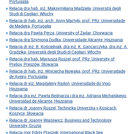
Portugalia
Relacja dra hab. inż. Maksymiliana Mądziela, Università degli
Studi di Cagliari, Włochy
Relacja dr hab. inż. arch. Anny Martyki, prof. PRz, Universidade
de Madeira, Portugalia
Relacja dra Pawła Perza, University of Zadar, Chorwacja
Relacja dra Szymona Dudka, Universidade Alicante, Hiszpania
Relacja dr inż. B. Kościelniak, dra inż. K. Gancarczyka, dra inż. A.
Gradzika, Università degli Studi di Cagliari, Włochy
Relacja dra hab. Mariusza Ruszel, prof. PRz, University of
Prešov, Preszów, Słowacja
Relacja dr hab. inż. Wojciecha Nowaka, prof. PRz, Universidade
de Aveiro, Portugalia
Relacja dr inż. Magdaleny Radoń, Universidade do Vigo,
Hiszpania
Relacja dra inż. Pawła Bednarza i dra inż. Adriana Michalskiego,
Universidad de Alicante, Hiszpania
Relacja dr Joanny Ruszel, Technicka Univerzita v Kosicach,
Koszyce, Słowacja
Relacja dr Joanny Wiażewicz, Business and Technology
University, Gruzja
Relacja mgr Edyty Ptaszek, International Black Sea