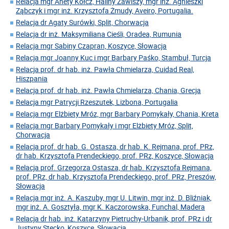
Relacja mgr Anety Kołcz, Haliny Zawiszy, mgr inż. Agnieszki
Ząbczyk i mgr inż. Krzysztofa Żmudy, Aveiro, Portugalia.
Relacja dr Agaty Surówki, Split, Chorwacja
Relacja dr inż. Maksymiliana Cieśli, Oradea, Rumunia
Relacja mgr Sabiny Czapran, Koszyce, Słowacja
Relacja mgr Joanny Kuc i mgr Barbary Paśko, Stambuł, Turcja
Relacja prof. dr hab. inż. Pawła Chmielarza, Cuidad Real,
Hiszpania
Relacja prof. dr hab. inż. Pawła Chmielarza, Chania, Grecja
Relacja mgr Patrycji Rzeszutek, Lizbona, Portugalia
Relacja mgr Elżbiety Mróz, mgr Barbary Pomykały, Chania, Kreta
Relacja mgr Barbary Pomykały i mgr Elżbiety Mróz, Split,
Chorwacja
Relacja prof. dr hab. G. Ostasza, dr hab. K. Rejmana, prof. PRz,
dr hab. Krzysztofa Prendeckiego, prof. PRz, Koszyce, Słowacja
Relacja prof. Grzegorza Ostasza, dr hab. Krzysztofa Rejmana,
prof. PRz, dr hab. Krzysztofa Prendeckiego, prof. PRz, Preszów,
Słowacja
Relacja mgr inż. A. Kaszuby, mgr U. Litwin, mgr inż. D. Bliźniak,
mgr inż. A. Gosztyła, mgr K. Kaczorowska, Funchal, Madera
Relacja dr hab. inż. Katarzyny Pietruchy-Urbanik, prof. PRz i dr
Justyny Stecko, Koszyce, Słowacja,