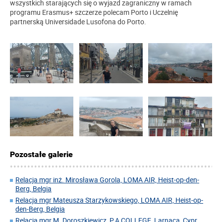
wszystkich starających się o wyjazd zagraniczny w ramach
programu Erasmus+ szczerze polecam Porto i Uczelnię
partnerską Universidade Lusofona do Porto.
Pozostałe galerie
Relacja mgr inż. Mirosława Gorola, LOMA AIR, Heist-op-den-
Berg, Belgia
Relacja mgr Mateusza Starzykowskiego, LOMA AIR, Heist-op-
den-Berg, Belgia
Relacja mgr M. Doroszkiewicz, P.A COLLEGE, Larnaca, Cypr