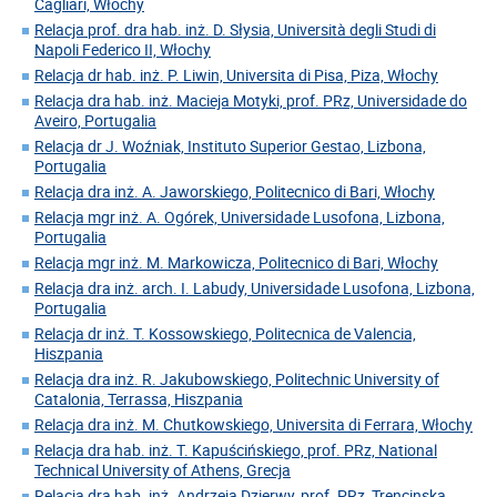
Cagliari, Włochy
Relacja prof. dra hab. inż. D. Słysia, Università degli Studi di
Napoli Federico II, Włochy
Relacja dr hab. inż. P. Liwin, Universita di Pisa, Piza, Włochy
Relacja dra hab. inż. Macieja Motyki, prof. PRz, Universidade do
Aveiro, Portugalia
Relacja dr J. Woźniak, Instituto Superior Gestao, Lizbona,
Portugalia
Relacja dra inż. A. Jaworskiego, Politecnico di Bari, Włochy
Relacja mgr inż. A. Ogórek, Universidade Lusofona, Lizbona,
Portugalia
Relacja mgr inż. M. Markowicza, Politecnico di Bari, Włochy
Relacja dra inż. arch. I. Labudy, Universidade Lusofona, Lizbona,
Portugalia
Relacja dr inż. T. Kossowskiego, Politecnica de Valencia,
Hiszpania
Relacja dra inż. R. Jakubowskiego, Politechnic University of
Catalonia, Terrassa, Hiszpania
Relacja dra inż. M. Chutkowskiego, Universita di Ferrara, Włochy
Relacja dra hab. inż. T. Kapuścińskiego, prof. PRz, National
Technical University of Athens, Grecja
Relacja dra hab. inż. Andrzeja Dzierwy, prof. PRz, Trencinska