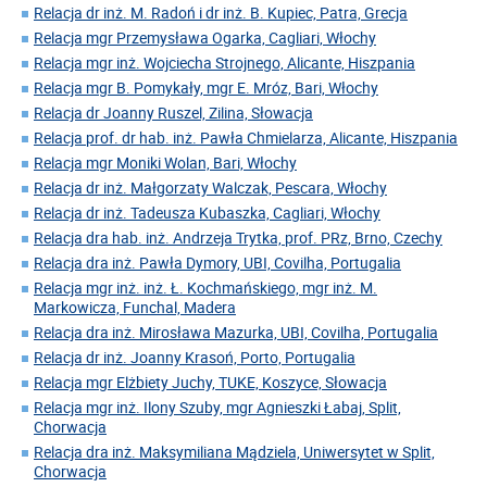
Relacja dr inż. M. Radoń i dr inż. B. Kupiec, Patra, Grecja
Relacja mgr Przemysława Ogarka, Cagliari, Włochy
Relacja mgr inż. Wojciecha Strojnego, Alicante, Hiszpania
Relacja mgr B. Pomykały, mgr E. Mróz, Bari, Włochy
Relacja dr Joanny Ruszel, Zilina, Słowacja
Relacja prof. dr hab. inż. Pawła Chmielarza, Alicante, Hiszpania
Relacja mgr Moniki Wolan, Bari, Włochy
Relacja dr inż. Małgorzaty Walczak, Pescara, Włochy
Relacja dr inż. Tadeusza Kubaszka, Cagliari, Włochy
Relacja dra hab. inż. Andrzeja Trytka, prof. PRz, Brno, Czechy
Relacja dra inż. Pawła Dymory, UBI, Covilha, Portugalia
Relacja mgr inż. inż. Ł. Kochmańskiego, mgr inż. M.
Markowicza, Funchal, Madera
Relacja dra inż. Mirosława Mazurka, UBI, Covilha, Portugalia
Relacja dr inż. Joanny Krasoń, Porto, Portugalia
Relacja mgr Elżbiety Juchy, TUKE, Koszyce, Słowacja
Relacja mgr inż. Ilony Szuby, mgr Agnieszki Łabaj, Split,
Chorwacja
Relacja dra inż. Maksymiliana Mądziela, Uniwersytet w Split,
Chorwacja