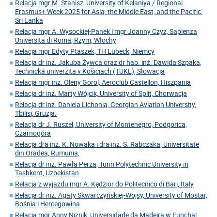
Relacja mgr M. Stanisz, University of Kelaniya / Regional
Erasmus+ Week 2025 for Asia, the Middle East, and the Pacific,
Sri Lanka
Relacja mgr A. Wysockiej-Panek i mgr Joanny Czyż, Sapienza
Universita di Roma, Rzym, Włochy
Relacja mgr Edyty Ptaszek, TH Lübeck, Niemcy
Relacja dr inż. Jakuba Żywca oraz dr hab. inż. Dawida Szpaka,
Technická univerzita v Košiciach (TUKE), Słowacja
Relacja mgr inż. Oleny Gorol, Aeroclub Castellon, Hiszpania
Relacja dr inż. Marty Wójcik, University of Split, Chorwacja
Relacja dr inż. Daniela Lichonia, Georgian Aviation University,
Tbilisi, Gruzja.
Relacja dr J. Ruszel, University of Montenegro, Podgorica,
Czarnogóra
Relacja dra inż. K. Nowaka i dra inż. S. Rabczaka, Universitate
din Oradea, Rumunia,
Relacja dr inż. Pawła Perza, Turin Polytechnic University in
Tashkent, Uzbekistan
Relacja z wyjazdu mgr A. Kędzior do Politecnico di Bari, Italy
Relacja dr inż. Agaty Skwarczyńskiej-Wojsy, University of Mostar,
Bośnia i Hercegowina
Relacja mgr Anny Niżnik, Universidade da Madeira w Funchal,