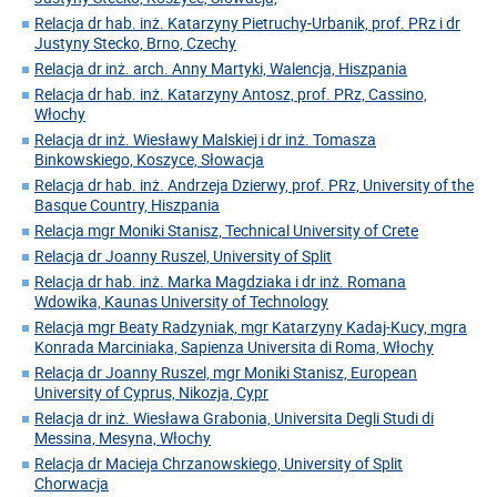
Relacja dr hab. inż. Katarzyny Pietruchy-Urbanik, prof. PRz i dr
Justyny Stecko, Brno, Czechy
Relacja dr inż. arch. Anny Martyki, Walencja, Hiszpania
Relacja dr hab. inż. Katarzyny Antosz, prof. PRz, Cassino,
Włochy
Relacja dr inż. Wiesławy Malskiej i dr inż. Tomasza
Binkowskiego, Koszyce, Słowacja
Relacja dr hab. inż. Andrzeja Dzierwy, prof. PRz, University of the
Basque Country, Hiszpania
Relacja mgr Moniki Stanisz, Technical University of Crete
Relacja dr Joanny Ruszel, University of Split
Relacja dr hab. inż. Marka Magdziaka i dr inż. Romana
Wdowika, Kaunas University of Technology
Relacja mgr Beaty Radzyniak, mgr Katarzyny Kadaj-Kucy, mgra
Konrada Marciniaka, Sapienza Universita di Roma, Włochy
Relacja dr Joanny Ruszel, mgr Moniki Stanisz, European
University of Cyprus, Nikozja, Cypr
Relacja dr inż. Wiesława Grabonia, Universita Degli Studi di
Messina, Mesyna, Włochy
Relacja dr Macieja Chrzanowskiego, University of Split
Chorwacja