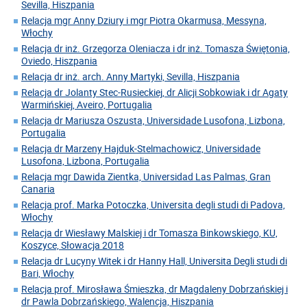
Sevilla, Hiszpania
Relacja mgr Anny Dziury i mgr Piotra Okarmusa, Messyna,
Włochy
Relacja dr inż. Grzegorza Oleniacza i dr inż. Tomasza Świętonia,
Oviedo, Hiszpania
Relacja dr inż. arch. Anny Martyki, Sevilla, Hiszpania
Relacja dr Jolanty Stec-Rusieckiej, dr Alicji Sobkowiak i dr Agaty
Warmińskiej, Aveiro, Portugalia
Relacja dr Mariusza Oszusta, Universidade Lusofona, Lizbona,
Portugalia
Relacja dr Marzeny Hajduk-Stelmachowicz, Universidade
Lusofona, Lizbona, Portugalia
Relacja mgr Dawida Zientka, Universidad Las Palmas, Gran
Canaria
Relacja prof. Marka Potoczka, Universita degli studi di Padova,
Włochy
Relacja dr Wiesławy Malskiej i dr Tomasza Binkowskiego, KU,
Koszyce, Słowacja 2018
Relacja dr Lucyny Witek i dr Hanny Hall, Universita Degli studi di
Bari, Włochy
Relacja prof. Mirosława Śmieszka, dr Magdaleny Dobrzańskiej i
dr Pawla Dobrzańskiego, Walencja, Hiszpania