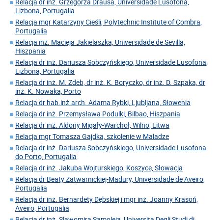
Relacja dr inż. Grzegorza Drausa, Universidade Lusofona,
Lizbona, Portugalia
Relacja mgr Katarzyny Cieśli, Polytechnic Institute of Combra,
Portugalia
Relacja inż. Macieja Jakielaszka, Universidade de Sevilla,
Hiszpania
Relacja dr inż. Dariusza Sobczyńskiego, Universidade Lusofona,
Lizbona, Portugalia
Relacja dr inż. M. Zdeb, dr inż. K. Boryczko, dr inż. D. Szpaka, dr
inż. K. Nowaka, Porto
Relacja dr hab.inż.arch. Adama Rybki, Ljubljana, Słowenia
Relacja dr inż. Przemysława Podulki, Bilbao, Hiszpania
Relacja dr inż. Aldony Migały-Warchoł, Wilno, Litwa
Relacja mgr Tomasza Gajdka, szkolenie w Maladze
Relacja dr inż. Dariusza Sobczyńskiego, Universidade Lusofona
do Porto, Portugalia
Relacja dr inż. Jakuba Wojturskiego, Koszyce, Słowacja
Relacja dr Beaty Zatwarnickiej-Madury, Universidade de Aveiro,
Portugalia
Relacja dr inż. Bernardety Dębskiej i mgr inż. Joanny Krasoń,
Aveiro, Portugalia
Relacja dr inż. Slawomira Samoleja, Universita Degli Studi di