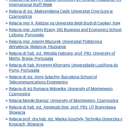
International Staff Week
Relacja dr inż. Maksymiliana Cieśli, Univerzitet Crne Gore w
Czarnogórze
Relacja mgr A. Kędzior na Università degli Studi di Cagliari, Italy
Relacja mgr Judyty Rżany, ISG Business and Economics School,
Lizbona, Portugalia
Relacja mgr Jolanty Mazurek, Universitat Politècnica
deValència, Walencja, Hiszpania
Relacja dr hab. inż. Witolda Habrata, prof. PRz, University of
Minho, Braga, Portugalia
Relacja dr hab. Krystyny Khorrami, Universidade Lusófona do
Porto, Portugalia
Relacja dr inż. Anny Szlachty, Barcelona School of
Telecommunications Engineering
Relacja dr inż Romana Wdowika, University of Montenegro,
Czarnogóra
Relacja Moniki Stanisz, University of Montenegro, Czarnogóra
Relacja dr hab. inż. Agnieszki Stec, prof. PRz, UT Bratysława,
Słowacja
Relacja prof. dra hab. inż. Marka Gosztyły, Technika Univerzita v
Kosicach, Słowacja