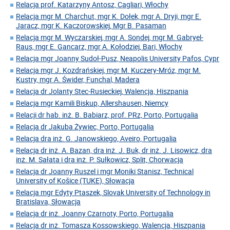
Relacja prof. Katarzyny Antosz, Cagliari, Włochy
Relacja mgr M. Charchut, mgr K. Dołek, mgr A. Dryji, mgr E.
Jaracz, mgr K. Kaczorowskiej, Mgr B. Pasaman
Relacja mgr M. Wyczarskiej, mgr A. Sondej, mgr M. Gabryel-
Raus, mgr E. Gancarz, mgr A. Kołodziej, Bari, Włochy
Relacja mgr Joanny Sudoł-Pusz, Neapolis University Pafos, Cypr
Relacja mgr J. Kozdrańskiej, mgr M. Kuczery-Mróz, mgr M.
Kustry, mgr A. Świder, Funchal, Madera
Relacja dr Jolanty Stec-Rusieckiej, Walencja, Hiszpania
Relacja mgr Kamili Biskup, Allershausen, Niemcy
Relacji dr hab. inż. B. Babiarz, prof. PRz, Porto, Portugalia
Relacja dr Jakuba Żywiec, Porto, Portugalia
Relacja dra inż. G. Janowskiego, Aveiro, Portugalia
Relacja dr inż. A. Bazan, dra inż. J. Buk, dr inż. J. Lisowicz, dra
inż. M. Sałata i dra inż. P. Sułkowicz, Split, Chorwacja
Relacja dr Joanny Ruszel i mgr Moniki Stanisz, Technical
University of Košice (TUKE), Słowacja
Relacja mgr Edyty Ptaszek, Slovak University of Technology in
Bratislava, Słowacja
Relacja dr inż. Joanny Czarnoty, Porto, Portugalia
Relacja dr inż. Tomasza Kossowskiego, Walencja, Hiszpania