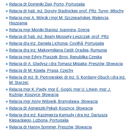
Relacja dr Dominiki Ziaji, Porto, Portugalia
Relacja dr hab. inż. Doroty Stadnickiej, prof. PRz, Turyn, Włochy
Relacja mgr A. Wójcik i mgr M. Szczepańskiej, Walencja,
Hiszpania
Relacja mgr Moniki Stanisz, Ioannina, Grecja
Relacja dr hab. inż. Beaty Mossety-Leszczak, prof. PRz
Relacja dra inż. Daniela Lichonia, Covilhã, Portugalia
Relacja dra inż. Maksymiliana Cieśli, Oradea, Rumunia
Relacja mgr Edyty Ptaszek, Brno, Republika Czeska
Relacja dr A. Gładysz i dra Tomasz Misiaka, Preszów, Słowacja
Relacja dr M. Kisiela, Praga, Czechy
Relacja dr inż. B. Piotrowskiej, dr inż. S. Kordany-Obuch i dra inż.
M. Starzec
Relacja mgr K. Pajdy, mgr E. Gogój, mgr U. Litwin, mgr J.
Kuźniar, Koszyce, Słowacja
Relacja mgr Anny Wdowik, Bratysława, Słowacja
Relacja dr Agnieszki Pękali, Koszyce, Słowacja
Relacja dra inż. Kazimierza Kamudy i dra inż. Dariusza
Klepackiego, Lizbona, Portugalia
Relacja dr Hanny Sommer, Preszów, Słowacja