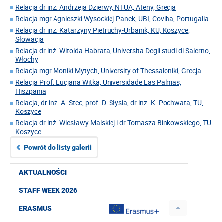
Relacja dr inż. Andrzeja Dzierwy, NTUA, Ateny, Grecja
Relacja mgr Agnieszki Wysockiej-Panek, UBI, Coviha, Portugalia
Relacja dr inż. Katarzyny Pietruchy-Urbanik, KU, Koszyce,
Słowacja
Relacja dr inż. Witolda Habrata, Universita Degli studi di Salerno,
Włochy
Relacja mgr Moniki Mytych, University of Thessaloniki, Grecja
Relacja Prof. Lucjana Witka, Universidade Las Palmas,
Hiszpania
Relacja, dr inż. A. Stec, prof. D. Słysia, dr inz. K. Pochwata, TU,
Koszyce
Relacja dr inż. Wiesławy Malskiej i dr Tomasza Binkowskiego, TU
Koszyce
Powrót do listy galerii
AKTUALNOŚCI
STAFF WEEK 2026
ERASMUS