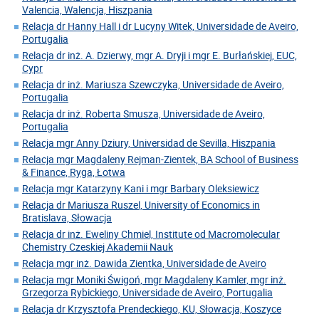
Valencia, Walencja, Hiszpania
Relacja dr Hanny Hall i dr Lucyny Witek, Universidade de Aveiro,
Portugalia
Relacja dr inż. A. Dzierwy, mgr A. Dryji i mgr E. Burłańskiej, EUC,
Cypr
Relacja dr inż. Mariusza Szewczyka, Universidade de Aveiro,
Portugalia
Relacja dr inż. Roberta Smusza, Universidade de Aveiro,
Portugalia
Relacja mgr Anny Dziury, Universidad de Sevilla, Hiszpania
Relacja mgr Magdaleny Rejman-Zientek, BA School of Business
& Finance, Ryga, Łotwa
Relacja mgr Katarzyny Kani i mgr Barbary Oleksiewicz
Relacja dr Mariusza Ruszel, University of Economics in
Bratislava, Słowacja
Relacja dr inż. Eweliny Chmiel, Institute od Macromolecular
Chemistry Czeskiej Akademii Nauk
Relacja mgr inż. Dawida Zientka, Universidade de Aveiro
Relacja mgr Moniki Świgoń, mgr Magdaleny Kamler, mgr inż.
Grzegorza Rybickiego, Universidade de Aveiro, Portugalia
Relacja dr Krzysztofa Prendeckiego, KU, Słowacja, Koszyce