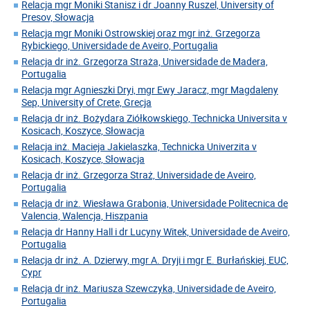
Relacja mgr Moniki Stanisz i dr Joanny Ruszel, University of
Presov, Słowacja
Relacja mgr Moniki Ostrowskiej oraz mgr inż. Grzegorza
Rybickiego, Universidade de Aveiro, Portugalia
Relacja dr inż. Grzegorza Straża, Universidade de Madera,
Portugalia
Relacja mgr Agnieszki Dryi, mgr Ewy Jaracz, mgr Magdaleny
Sep, University of Crete, Grecja
Relacja dr inż. Bożydara Ziółkowskiego, Technicka Universita v
Kosicach, Koszyce, Słowacja
Relacja inż. Macieja Jakielaszka, Technicka Univerzita v
Kosicach, Koszyce, Słowacja
Relacja dr inż. Grzegorza Straż, Universidade de Aveiro,
Portugalia
Relacja dr inż. Wiesława Grabonia, Universidade Politecnica de
Valencia, Walencja, Hiszpania
Relacja dr Hanny Hall i dr Lucyny Witek, Universidade de Aveiro,
Portugalia
Relacja dr inż. A. Dzierwy, mgr A. Dryji i mgr E. Burłańskiej, EUC,
Cypr
Relacja dr inż. Mariusza Szewczyka, Universidade de Aveiro,
Portugalia