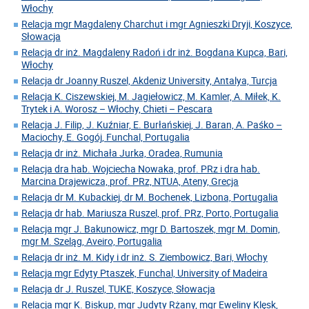
Włochy
Relacja mgr Magdaleny Charchut i mgr Agnieszki Dryji, Koszyce,
Słowacja
Relacja dr inż. Magdaleny Radoń i dr inż. Bogdana Kupca, Bari,
Włochy
Relacja dr Joanny Ruszel, Akdeniz University, Antalya, Turcja
Relacja K. Ciszewskiej, M. Jagiełowicz, M. Kamler, A. Miłek, K.
Trytek i A. Worosz – Włochy, Chieti – Pescara
Relacja J. Filip, J. Kuźniar, E. Burłańskiej, J. Baran, A. Paśko –
Maciochy, E. Gogój, Funchal, Portugalia
Relacja dr inż. Michała Jurka, Oradea, Rumunia
Relacja dra hab. Wojciecha Nowaka, prof. PRz i dra hab.
Marcina Drajewicza, prof. PRz, NTUA, Ateny, Grecja
Relacja dr M. Kubackiej, dr M. Bochenek, Lizbona, Portugalia
Relacja dr hab. Mariusza Ruszel, prof. PRz, Porto, Portugalia
Relacja mgr J. Bakunowicz, mgr D. Bartoszek, mgr M. Domin,
mgr M. Szeląg, Aveiro, Portugalia
Relacja dr inż. M. Kidy i dr inż. S. Ziembowicz, Bari, Włochy
Relacja mgr Edyty Ptaszek, Funchal, University of Madeira
Relacja dr J. Ruszel, TUKE, Koszyce, Słowacja
Relacja mgr K. Biskup, mgr Judyty Rżany, mgr Eweliny Klęsk,