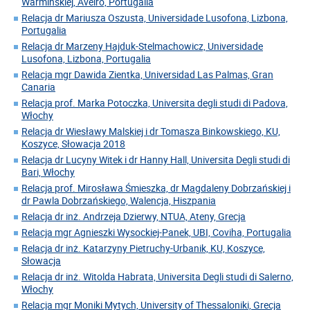
Warmińskiej, Aveiro, Portugalia
Relacja dr Mariusza Oszusta, Universidade Lusofona, Lizbona,
Portugalia
Relacja dr Marzeny Hajduk-Stelmachowicz, Universidade
Lusofona, Lizbona, Portugalia
Relacja mgr Dawida Zientka, Universidad Las Palmas, Gran
Canaria
Relacja prof. Marka Potoczka, Universita degli studi di Padova,
Włochy
Relacja dr Wiesławy Malskiej i dr Tomasza Binkowskiego, KU,
Koszyce, Słowacja 2018
Relacja dr Lucyny Witek i dr Hanny Hall, Universita Degli studi di
Bari, Włochy
Relacja prof. Mirosława Śmieszka, dr Magdaleny Dobrzańskiej i
dr Pawla Dobrzańskiego, Walencja, Hiszpania
Relacja dr inż. Andrzeja Dzierwy, NTUA, Ateny, Grecja
Relacja mgr Agnieszki Wysockiej-Panek, UBI, Coviha, Portugalia
Relacja dr inż. Katarzyny Pietruchy-Urbanik, KU, Koszyce,
Słowacja
Relacja dr inż. Witolda Habrata, Universita Degli studi di Salerno,
Włochy
Relacja mgr Moniki Mytych, University of Thessaloniki, Grecja