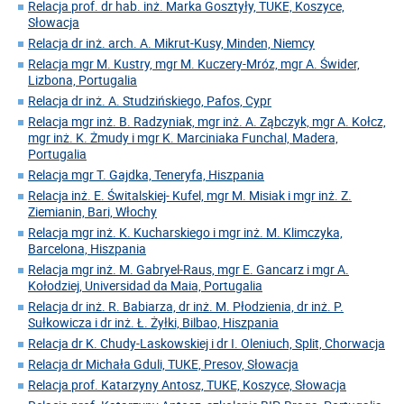
Relacja prof. dr hab. inż. Marka Gosztyły, TUKE, Koszyce,
Słowacja
Relacja dr inż. arch. A. Mikrut-Kusy, Minden, Niemcy
Relacja mgr M. Kustry, mgr M. Kuczery-Mróz, mgr A. Świder,
Lizbona, Portugalia
Relacja dr inż. A. Studzińskiego, Pafos, Cypr
Relacja mgr inż. B. Radzyniak, mgr inż. A. Ząbczyk, mgr A. Kołcz,
mgr inż. K. Żmudy i mgr K. Marciniaka Funchal, Madera,
Portugalia
Relacja mgr T. Gajdka, Teneryfa, Hiszpania
Relacja inż. E. Świtalskiej- Kufel, mgr M. Misiak i mgr inż. Z.
Ziemianin, Bari, Włochy
Relacja mgr inż. K. Kucharskiego i mgr inż. M. Klimczyka,
Barcelona, Hiszpania
Relacja mgr inż. M. Gabryel-Raus, mgr E. Gancarz i mgr A.
Kołodziej, Universidad da Maia, Portugalia
Relacja dr inż. R. Babiarza, dr inż. M. Płodzienia, dr inż. P.
Sułkowicza i dr inż. Ł. Żyłki, Bilbao, Hiszpania
Relacja dr K. Chudy-Laskowskiej i dr I. Oleniuch, Split, Chorwacja
Relacja dr Michała Gduli, TUKE, Presov, Słowacja
Relacja prof. Katarzyny Antosz, TUKE, Koszyce, Słowacja