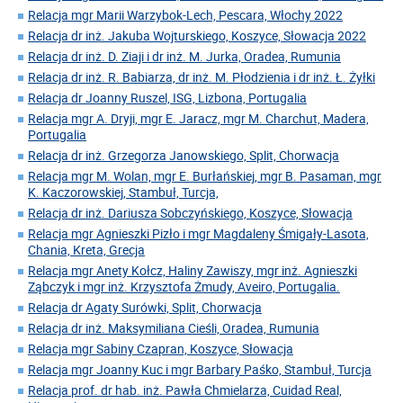
Relacja mgr Marii Warzybok-Lech, Pescara, Włochy 2022
Relacja dr inż. Jakuba Wojturskiego, Koszyce, Słowacja 2022
Relacja dr inż. D. Ziaji i dr inż. M. Jurka, Oradea, Rumunia
Relacja dr inż. R. Babiarza, dr inż. M. Płodzienia i dr inż. Ł. Żyłki
Relacja dr Joanny Ruszel, ISG, Lizbona, Portugalia
Relacja mgr A. Dryji, mgr E. Jaracz, mgr M. Charchut, Madera,
Portugalia
Relacja dr inż. Grzegorza Janowskiego, Split, Chorwacja
Relacja mgr M. Wolan, mgr E. Burłańskiej, mgr B. Pasaman, mgr
K. Kaczorowskiej, Stambuł, Turcja,
Relacja dr inż. Dariusza Sobczyńskiego, Koszyce, Słowacja
Relacja mgr Agnieszki Pizło i mgr Magdaleny Śmigały-Lasota,
Chania, Kreta, Grecja
Relacja mgr Anety Kołcz, Haliny Zawiszy, mgr inż. Agnieszki
Ząbczyk i mgr inż. Krzysztofa Żmudy, Aveiro, Portugalia.
Relacja dr Agaty Surówki, Split, Chorwacja
Relacja dr inż. Maksymiliana Cieśli, Oradea, Rumunia
Relacja mgr Sabiny Czapran, Koszyce, Słowacja
Relacja mgr Joanny Kuc i mgr Barbary Paśko, Stambuł, Turcja
Relacja prof. dr hab. inż. Pawła Chmielarza, Cuidad Real,