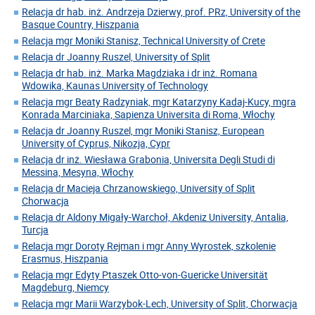
Relacja dr hab. inż. Andrzeja Dzierwy, prof. PRz, University of the
Basque Country, Hiszpania
Relacja mgr Moniki Stanisz, Technical University of Crete
Relacja dr Joanny Ruszel, University of Split
Relacja dr hab. inż. Marka Magdziaka i dr inż. Romana
Wdowika, Kaunas University of Technology
Relacja mgr Beaty Radzyniak, mgr Katarzyny Kadaj-Kucy, mgra
Konrada Marciniaka, Sapienza Universita di Roma, Włochy
Relacja dr Joanny Ruszel, mgr Moniki Stanisz, European
University of Cyprus, Nikozja, Cypr
Relacja dr inż. Wiesława Grabonia, Universita Degli Studi di
Messina, Mesyna, Włochy
Relacja dr Macieja Chrzanowskiego, University of Split
Chorwacja
Relacja dr Aldony Migały-Warchoł, Akdeniz University, Antalia,
Turcja
Relacja mgr Doroty Rejman i mgr Anny Wyrostek, szkolenie
Erasmus, Hiszpania
Relacja mgr Edyty Ptaszek Otto-von-Guericke Universität
Magdeburg, Niemcy
Relacja mgr Marii Warzybok-Lech, University of Split, Chorwacja