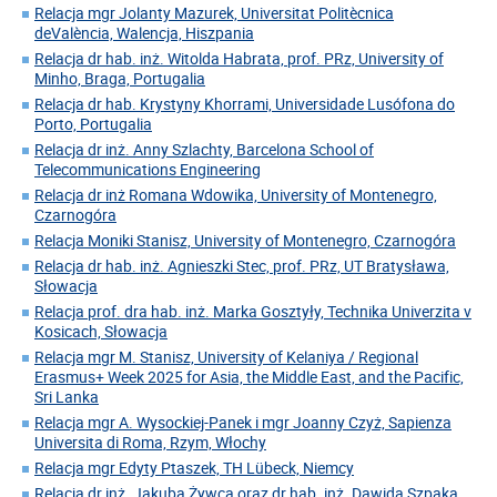
Relacja mgr Jolanty Mazurek, Universitat Politècnica
deValència, Walencja, Hiszpania
Relacja dr hab. inż. Witolda Habrata, prof. PRz, University of
Minho, Braga, Portugalia
Relacja dr hab. Krystyny Khorrami, Universidade Lusófona do
Porto, Portugalia
Relacja dr inż. Anny Szlachty, Barcelona School of
Telecommunications Engineering
Relacja dr inż Romana Wdowika, University of Montenegro,
Czarnogóra
Relacja Moniki Stanisz, University of Montenegro, Czarnogóra
Relacja dr hab. inż. Agnieszki Stec, prof. PRz, UT Bratysława,
Słowacja
Relacja prof. dra hab. inż. Marka Gosztyły, Technika Univerzita v
Kosicach, Słowacja
Relacja mgr M. Stanisz, University of Kelaniya / Regional
Erasmus+ Week 2025 for Asia, the Middle East, and the Pacific,
Sri Lanka
Relacja mgr A. Wysockiej-Panek i mgr Joanny Czyż, Sapienza
Universita di Roma, Rzym, Włochy
Relacja mgr Edyty Ptaszek, TH Lübeck, Niemcy
Relacja dr inż. Jakuba Żywca oraz dr hab. inż. Dawida Szpaka,