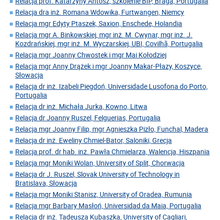
Relacja prof. Katarzyny Antosz, szkolenie BIP, Braga, Portugalia
Relacja dra inż. Romana Wdowika, Furtwangen, Niemcy
Relacja mgr Edyty Ptaszek, Saxion, Enschede, Holandia
Relacja mgr A. Binkowskiej, mgr inż. M. Cwynar, mgr inż. J.
Kozdrańskiej, mgr inż. M. Wyczarskiej, UBI, Covilhã, Portugalia
Relacja mgr Joanny Chwostek i mgr Mai Kołodziej
Relacja mgr Anny Drążek i mgr Joanny Makar-Płazy, Koszyce,
Słowacja
Relacja dr inż. Izabeli Piegdoń, Universidade Lusofona do Porto,
Portugalia
Relacja dr inż. Michała Jurka, Kowno, Litwa
Relacja dr Joanny Ruszel, Felguerias, Portugalia
Relacja mgr Joanny Filip, mgr Agnieszka Pizło, Funchal, Madera
Relacja dr inż. Eweliny Chmiel-Bator, Saloniki, Grecja
Relacja prof. dr hab. inż. Pawła Chmielarza, Walencja, Hiszpania
Relacja mgr Moniki Wolan, University of Split, Chorwacja
Relacja dr J. Ruszel, Slovak University of Technology in
Bratislava, Słowacja
Relacja mgr Moniki Stanisz, University of Oradea, Rumunia
Relacja mgr Barbary Masłoń, Universidad da Maia, Portugalia
Relacja dr inż. Tadeusza Kubaszka, University of Cagliari,