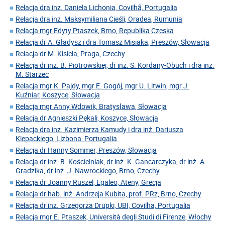
Relacja dra inż. Daniela Lichonia, Covilhã, Portugalia
Relacja dra inż. Maksymiliana Cieśli, Oradea, Rumunia
Relacja mgr Edyty Ptaszek, Brno, Republika Czeska
Relacja dr A. Gładysz i dra Tomasz Misiaka, Preszów, Słowacja
Relacja dr M. Kisiela, Praga, Czechy
Relacja dr inż. B. Piotrowskiej, dr inż. S. Kordany-Obuch i dra inż.
M. Starzec
Relacja mgr K. Pajdy, mgr E. Gogój, mgr U. Litwin, mgr J.
Kuźniar, Koszyce, Słowacja
Relacja mgr Anny Wdowik, Bratysława, Słowacja
Relacja dr Agnieszki Pękali, Koszyce, Słowacja
Relacja dra inż. Kazimierza Kamudy i dra inż. Dariusza
Klepackiego, Lizbona, Portugalia
Relacja dr Hanny Sommer, Preszów, Słowacja
Relacja dr inż. B. Kościelniak, dr inż. K. Gancarczyka, dr inż. A.
Gradzika, dr inż. J. Nawrockiego, Brno, Czechy
Relacja dr Joanny Ruszel, Egaleo, Ateny, Grecja
Relacja dr hab. inż. Andrzeja Kubita, prof. PRz, Brno, Czechy
Relacja dr inż. Grzegorza Drupki, UBI, Covilha, Portugalia
Relacja mgr E. Ptaszek, Università degli Studi di Firenze, Włochy