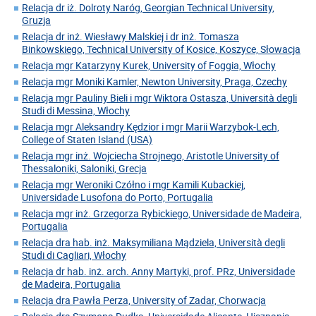
Relacja dr iż. Dolroty Naróg, Georgian Technical University,
Gruzja
Relacja dr inż. Wiesławy Malskiej i dr inż. Tomasza
Binkowskiego, Technical University of Kosice, Koszyce, Słowacja
Relacja mgr Katarzyny Kurek, University of Foggia, Włochy
Relacja mgr Moniki Kamler, Newton University, Praga, Czechy
Relacja mgr Pauliny Bieli i mgr Wiktora Ostasza, Università degli
Studi di Messina, Włochy
Relacja mgr Aleksandry Kędzior i mgr Marii Warzybok-Lech,
College of Staten Island (USA)
Relacja mgr inż. Wojciecha Strojnego, Aristotle University of
Thessaloniki, Saloniki, Grecja
Relacja mgr Weroniki Czółno i mgr Kamili Kubackiej,
Universidade Lusofona do Porto, Portugalia
Relacja mgr inż. Grzegorza Rybickiego, Universidade de Madeira,
Portugalia
Relacja dra hab. inż. Maksymiliana Mądziela, Università degli
Studi di Cagliari, Włochy
Relacja dr hab. inż. arch. Anny Martyki, prof. PRz, Universidade
de Madeira, Portugalia
Relacja dra Pawła Perza, University of Zadar, Chorwacja