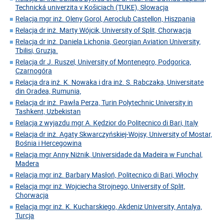
Technická univerzita v Košiciach (TUKE), Słowacja
Relacja mgr inż. Oleny Gorol, Aeroclub Castellon, Hiszpania
Relacja dr inż. Marty Wójcik, University of Split, Chorwacja
Relacja dr inż. Daniela Lichonia, Georgian Aviation University,
Tbilisi, Gruzja.
Relacja dr J. Ruszel, University of Montenegro, Podgorica,
Czarnogóra
Relacja dra inż. K. Nowaka i dra inż. S. Rabczaka, Universitate
din Oradea, Rumunia,
Relacja dr inż. Pawła Perza, Turin Polytechnic University in
Tashkent, Uzbekistan
Relacja z wyjazdu mgr A. Kędzior do Politecnico di Bari, Italy
Relacja dr inż. Agaty Skwarczyńskiej-Wojsy, University of Mostar,
Bośnia i Hercegowina
Relacja mgr Anny Niżnik, Universidade da Madeira w Funchal,
Madera
Relacja mgr inż. Barbary Masłoń, Politecnico di Bari, Włochy
Relacja mgr inż. Wojciecha Strojnego, University of Split,
Chorwacja
Relacja mgr inż. K. Kucharskiego, Akdeniz University, Antalya,
Turcja