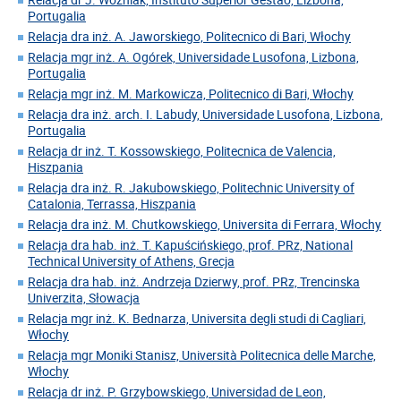
Portugalia
Relacja dra inż. A. Jaworskiego, Politecnico di Bari, Włochy
Relacja mgr inż. A. Ogórek, Universidade Lusofona, Lizbona,
Portugalia
Relacja mgr inż. M. Markowicza, Politecnico di Bari, Włochy
Relacja dra inż. arch. I. Labudy, Universidade Lusofona, Lizbona,
Portugalia
Relacja dr inż. T. Kossowskiego, Politecnica de Valencia,
Hiszpania
Relacja dra inż. R. Jakubowskiego, Politechnic University of
Catalonia, Terrassa, Hiszpania
Relacja dra inż. M. Chutkowskiego, Universita di Ferrara, Włochy
Relacja dra hab. inż. T. Kapuścińskiego, prof. PRz, National
Technical University of Athens, Grecja
Relacja dra hab. inż. Andrzeja Dzierwy, prof. PRz, Trencinska
Univerzita, Słowacja
Relacja mgr inż. K. Bednarza, Universita degli studi di Cagliari,
Włochy
Relacja mgr Moniki Stanisz, Università Politecnica delle Marche,
Włochy
Relacja dr inż. P. Grzybowskiego, Universidad de Leon,