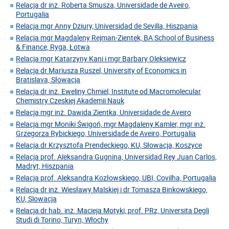
Relacja dr inż. Roberta Smusza, Universidade de Aveiro,
Portugalia
Relacja mgr Anny Dziury, Universidad de Sevilla, Hiszpania
Relacja mgr Magdaleny Rejman-Zientek, BA School of Business
& Finance, Ryga, Łotwa
Relacja mgr Katarzyny Kani i mgr Barbary Oleksiewicz
Relacja dr Mariusza Ruszel, University of Economics in
Bratislava, Słowacja
Relacja dr inż. Eweliny Chmiel, Institute od Macromolecular
Chemistry Czeskiej Akademii Nauk
Relacja mgr inż. Dawida Zientka, Universidade de Aveiro
Relacja mgr Moniki Świgoń, mgr Magdaleny Kamler, mgr inż.
Grzegorza Rybickiego, Universidade de Aveiro, Portugalia
Relacja dr Krzysztofa Prendeckiego, KU, Słowacja, Koszyce
Relacja prof. Aleksandra Gugnina, Universidad Rey Juan Carlos,
Madryt, Hiszpania
Relacja prof. Aleksandra Kozłowskiego, UBI, Covilha, Portugalia
Relacja dr inż. Wiesławy Malskiej i dr Tomasza Binkowskiego,
KU, Slowacja
Relacja dr hab. inż. Macieja Motyki, prof. PRz, Universita Degli
Studi di Torino, Turyn, Włochy