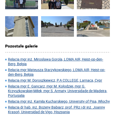
Pozostałe galerie
Relacja mgr inż. Mirosława Gorola, LOMA AIR, Heist-op-den-
Berg, Belgia
Relacja mgr Mateusza Starzykowskiego, LOMA AIR, Heist-op-
den-Berg, Belgia
Relacja mgr M. Doroszkiewicz, P.A COLLEGE, Larnaca, Cypr
Relacja mgr E. Gancarz, mgr M. Kołodziej, mgr G.
Krzyszkowskiej-Miłek, mgr S. Armaty, Universidade de Madeira,
Portugalia
Relacja mgr inż. Kamila Kucharskiego, University of Pisa, Włochy
Relacja dr hab. inż. Bożeny Babiarz, prof. PRz i dr inż. Joanny
Krasoń, Universidad de Vigo, Hiszpania