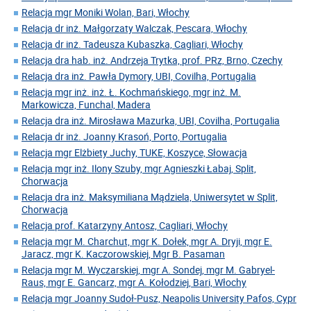
Relacja mgr Moniki Wolan, Bari, Włochy
Relacja dr inż. Małgorzaty Walczak, Pescara, Włochy
Relacja dr inż. Tadeusza Kubaszka, Cagliari, Włochy
Relacja dra hab. inż. Andrzeja Trytka, prof. PRz, Brno, Czechy
Relacja dra inż. Pawła Dymory, UBI, Covilha, Portugalia
Relacja mgr inż. inż. Ł. Kochmańskiego, mgr inż. M.
Markowicza, Funchal, Madera
Relacja dra inż. Mirosława Mazurka, UBI, Covilha, Portugalia
Relacja dr inż. Joanny Krasoń, Porto, Portugalia
Relacja mgr Elżbiety Juchy, TUKE, Koszyce, Słowacja
Relacja mgr inż. Ilony Szuby, mgr Agnieszki Łabaj, Split,
Chorwacja
Relacja dra inż. Maksymiliana Mądziela, Uniwersytet w Split,
Chorwacja
Relacja prof. Katarzyny Antosz, Cagliari, Włochy
Relacja mgr M. Charchut, mgr K. Dołek, mgr A. Dryji, mgr E.
Jaracz, mgr K. Kaczorowskiej, Mgr B. Pasaman
Relacja mgr M. Wyczarskiej, mgr A. Sondej, mgr M. Gabryel-
Raus, mgr E. Gancarz, mgr A. Kołodziej, Bari, Włochy
Relacja mgr Joanny Sudoł-Pusz, Neapolis University Pafos, Cypr