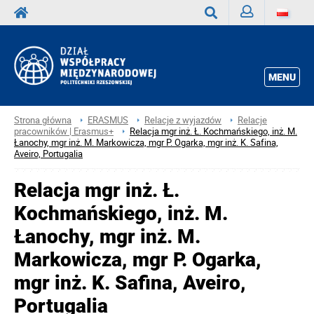
Zaloguj
Wyszukaj
MENU
Strona główna
ERASMUS
Relacje z wyjazdów
Relacje
pracowników | Erasmus+
Relacja mgr inż. Ł. Kochmańskiego, inż. M.
Łanochy, mgr inż. M. Markowicza, mgr P. Ogarka, mgr inż. K. Safina,
Aveiro, Portugalia
Relacja mgr inż. Ł.
Kochmańskiego, inż. M.
Łanochy, mgr inż. M.
Markowicza, mgr P. Ogarka,
mgr inż. K. Safina, Aveiro,
Portugalia