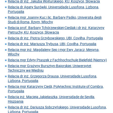
Relacja dr inż. Jakuba Wojturskiego, KU, Koszyce, Słowacja
Relacja dr Agaty Surówki, Universidade Lusofona, Lizbona,
Portugalia
Relacja mgr Joanny Kuc i lic. Barbary Paśko, Universita degli
Studi di Roma, Rzym, Włochy
Relacja prof. Barbary Tchórzewskiej-Cieślak i dr inż. Katarzyny
Pietruchy, KU, Koszyce, Słowacja
Relacja dr inz. Piotra Grzybowskiego, UBI, Covilha, Portugalia
Relacja dr inż. Mariusza Trybusa, UBI, Covilha, Portugalia
Relacja mgr inż. Magdaleny Sęp i mgr Ewy Jaracz, Mesyna,
Włochy
Relacja mgr Edyty Ptaszek z Fachhochschule Bielefeld (Niemcy)
Relacja mgr Grażyny Bursztyn-Bajorskiej, Uniwersytet
Techniczny we Wiedniu
Relacja dr inż. Grzegorza Drausa, Universidade Lusofona,
Lizbona, Portugalia
Relacja mgr Katarzyny Cieśli, Polytechnic Institute of Combra,
Portugalia
Relacja inż. Macieja Jakielaszka, Universidade de Sevilla,
Hiszpania
Relacja dr inż. Dariusza Sobczyńskiego, Universidade Lusofona,
Lizbona, Portugalia