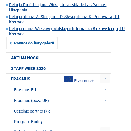
Relacja Prof. Lucjana Witka, Universidade Las Palmas,
Hiszpania
Relacja, dr inż. A. Stec, prof. D. Słysia, dr inz. K. Pochwata, TU,
Koszyce
Relacja dr inż. Wiesławy Malskiej i dr Tomasza Binkowskiego, TU
Koszyce
Powrót do listy galerii
AKTUALNOŚCI
STAFF WEEK 2026
ERASMUS
Erasmus EU
Erasmus (poza UE)
Uczelnie partnerskie
Program Buddy