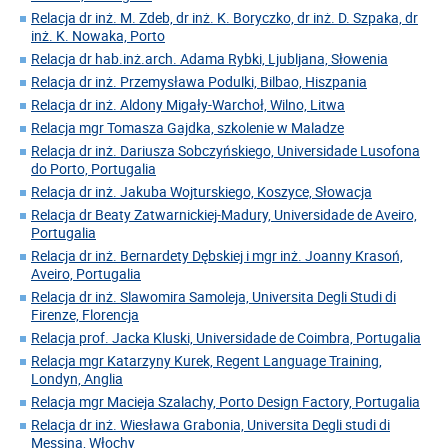
Relacja dr inż. M. Zdeb, dr inż. K. Boryczko, dr inż. D. Szpaka, dr
inż. K. Nowaka, Porto
Relacja dr hab.inż.arch. Adama Rybki, Ljubljana, Słowenia
Relacja dr inż. Przemysława Podulki, Bilbao, Hiszpania
Relacja dr inż. Aldony Migały-Warchoł, Wilno, Litwa
Relacja mgr Tomasza Gajdka, szkolenie w Maladze
Relacja dr inż. Dariusza Sobczyńskiego, Universidade Lusofona
do Porto, Portugalia
Relacja dr inż. Jakuba Wojturskiego, Koszyce, Słowacja
Relacja dr Beaty Zatwarnickiej-Madury, Universidade de Aveiro,
Portugalia
Relacja dr inż. Bernardety Dębskiej i mgr inż. Joanny Krasoń,
Aveiro, Portugalia
Relacja dr inż. Slawomira Samoleja, Universita Degli Studi di
Firenze, Florencja
Relacja prof. Jacka Kluski, Universidade de Coimbra, Portugalia
Relacja mgr Katarzyny Kurek, Regent Language Training,
Londyn, Anglia
Relacja mgr Macieja Szalachy, Porto Design Factory, Portugalia
Relacja dr inż. Wiesława Grabonia, Universita Degli studi di
Messina, Włochy