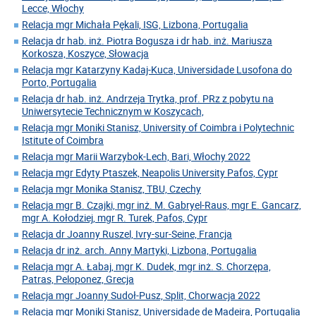
Lecce, Włochy
Relacja mgr Michała Pękali, ISG, Lizbona, Portugalia
Relacja dr hab. inż. Piotra Bogusza i dr hab. inż. Mariusza
Korkosza, Koszyce, Słowacja
Relacja mgr Katarzyny Kadaj-Kuca, Universidade Lusofona do
Porto, Portugalia
Relacja dr hab. inż. Andrzeja Trytka, prof. PRz z pobytu na
Uniwersytecie Technicznym w Koszycach,
Relacja mgr Moniki Stanisz, University of Coimbra i Polytechnic
Istitute of Coimbra
Relacja mgr Marii Warzybok-Lech, Bari, Włochy 2022
Relacja mgr Edyty Ptaszek, Neapolis University Pafos, Cypr
Relacja mgr Monika Stanisz, TBU, Czechy
Relacja mgr B. Czajki, mgr inż. M. Gabryel-Raus, mgr E. Gancarz,
mgr A. Kołodziej, mgr R. Turek, Pafos, Cypr
Relacja dr Joanny Ruszel, Ivry-sur-Seine, Francja
Relacja dr inż. arch. Anny Martyki, Lizbona, Portugalia
Relacja mgr A. Łabaj, mgr K. Dudek, mgr inż. S. Chorzępa,
Patras, Peloponez, Grecja
Relacja mgr Joanny Sudoł-Pusz, Split, Chorwacja 2022
Relacja mgr Moniki Stanisz, Universidade de Madeira, Portugalia