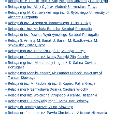
Relacja lic. B. Paśko, mgr J. Kuc, Neapolis University Pafos, Cypr
Relacja mgr inż. Aliny Ogórek, Akdeniz Universitesi, Turcja
Relacja mgr M. Ostrowskiej i mgr inż. G. Rybickiego, University of
Alicante, Hiszpania
Relacja dr inż. Grzegorza Janowskiego, Tbilisi, Gruzja
Relacja dra. inż. Michała Batscha, Setubal, Portugalia
Relacja dr inż. Dawida Wydrzyńskiego, Setubal, Portugalia
Relacja S. Armaty, M. Banat, J. Baran, M. Rzadkiewicz, M.
Sękowskiej, Pafos, Cypr
Relacja mgr inż. Tomasza Ogórka, Antalya, Turcja
Relacja prof. dr hab. inż. Iwony Zarzyki, Zlin, Czechy
Relacja mgr inż.. M. Łanochy i mgr inż. K. Safina, Covilha,
Portugalia
Relacja mgr Moniki Stanisz, Aleksander Dubcek University of
Trencin, Słowacja
Relacja dr inż. M. Radoń i dr inż. B. Kupiec, Patra, Grecja
Relacja mgr Przemysława Ogarka, Cagliari, Włochy
Relacja mgr inż. Wojciecha Strojnego, Alicante, Hiszpania
Relacja mgr B. Pomykały, mgr E. Mróz, Bari, Włochy
Relacja dr Joanny Ruszel, Zilina, Słowacja
Relacja prof. dr hab. inż. Pawła Chmielarza, Alicante, Hiszpania