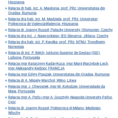
Hiszpania
Relacja dr hab. inż. A. Masłonia, prof. PRz, Universitatea din
Oradea, Rumunia
Relacja dra hab. inż. M. Mądziela, prof. PRz, Universitat
Politecnica de ValenciaWalencja, Hiszpania
Relacja dr Joanny Ruszel, Palacky University, Ołomuniec, Czechy
Relacja dra inż. J. Nawrockiego, IEG Slevarna, Jihlava, Czechy
Relacja dra hab. inż. P. Kwolka, prof. PRz, NTNU, Trondheim,
Norwegia
Relacja dr inż. P. Bełch, Istitutio Superior de Gestao (ISG),
Lizbona, Portugalia
Relacja mgr Katarzyny Kadaj-Kuca, mgr Marii Warzybok-Lech,
mgr Aleksandry Kędzior, FRANCJA
Relacja mgr Edyty Ptaszek, Universitatea din Oradea, Rumunia
Relacja dr A. Migały-Warchoł, Wilno, Litwa
Relacja mgr J. Chwostek, mgr M. Kołodziej, Universidade da
Maia, Portugalia
Relacja mgr A. Pizło i mgr A. Gosztyły, Neapolis University Pafos,
Cypr
Relacja dr Joanny Ruszel, Politecnica di Milano, Mediolan,
Włochy