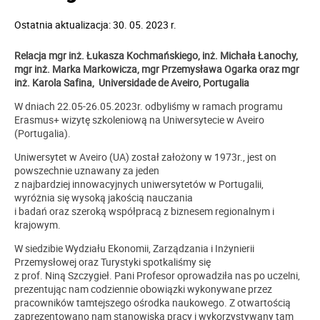
Ostatnia aktualizacja: 30. 05. 2023 r.
Relacja mgr inż. Łukasza Kochmańskiego, inż. Michała Łanochy,
mgr inż. Marka Markowicza, mgr Przemysława Ogarka oraz mgr
inż. Karola Safina, Universidade de Aveiro, Portugalia
W dniach 22.05-26.05.2023r. odbyliśmy w ramach programu
Erasmus+ wizytę szkoleniową na Uniwersytecie w Aveiro
(Portugalia).
Uniwersytet w Aveiro (UA) został założony w 1973r., jest on
powszechnie uznawany za jeden
z najbardziej innowacyjnych uniwersytetów w Portugalii,
wyróżnia się wysoką jakością nauczania
i badań oraz szeroką współpracą z biznesem regionalnym i
krajowym.
W siedzibie Wydziału Ekonomii, Zarządzania i Inżynierii
Przemysłowej oraz Turystyki spotkaliśmy się
z prof. Niną Szczygieł. Pani Profesor oprowadziła nas po uczelni,
prezentując nam codziennie obowiązki wykonywane przez
pracowników tamtejszego ośrodka naukowego. Z otwartością
zaprezentowano nam stanowiska pracy i wykorzystywany tam