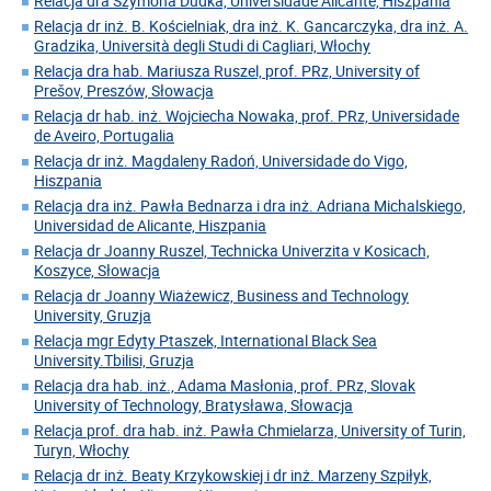
Relacja dra Szymona Dudka, Universidade Alicante, Hiszpania
Relacja dr inż. B. Kościelniak, dra inż. K. Gancarczyka, dra inż. A.
Gradzika, Università degli Studi di Cagliari, Włochy
Relacja dra hab. Mariusza Ruszel, prof. PRz, University of
Prešov, Preszów, Słowacja
Relacja dr hab. inż. Wojciecha Nowaka, prof. PRz, Universidade
de Aveiro, Portugalia
Relacja dr inż. Magdaleny Radoń, Universidade do Vigo,
Hiszpania
Relacja dra inż. Pawła Bednarza i dra inż. Adriana Michalskiego,
Universidad de Alicante, Hiszpania
Relacja dr Joanny Ruszel, Technicka Univerzita v Kosicach,
Koszyce, Słowacja
Relacja dr Joanny Wiażewicz, Business and Technology
University, Gruzja
Relacja mgr Edyty Ptaszek, International Black Sea
University.Tbilisi, Gruzja
Relacja dra hab. inż., Adama Masłonia, prof. PRz, Slovak
University of Technology, Bratysława, Słowacja
Relacja prof. dra hab. inż. Pawła Chmielarza, University of Turin,
Turyn, Włochy
Relacja dr inż. Beaty Krzykowskiej i dr inż. Marzeny Szpiłyk,