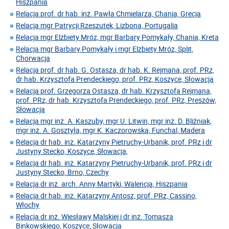
Hiszpania
Relacja prof. dr hab. inż. Pawła Chmielarza, Chania, Grecja
Relacja mgr Patrycji Rzeszutek, Lizbona, Portugalia
Relacja mgr Elżbiety Mróz, mgr Barbary Pomykały, Chania, Kreta
Relacja mgr Barbary Pomykały i mgr Elżbiety Mróz, Split,
Chorwacja
Relacja prof. dr hab. G. Ostasza, dr hab. K. Rejmana, prof. PRz,
dr hab. Krzysztofa Prendeckiego, prof. PRz, Koszyce, Słowacja
Relacja prof. Grzegorza Ostasza, dr hab. Krzysztofa Rejmana,
prof. PRz, dr hab. Krzysztofa Prendeckiego, prof. PRz, Preszów,
Słowacja
Relacja mgr inż. A. Kaszuby, mgr U. Litwin, mgr inż. D. Bliźniak,
mgr inż. A. Gosztyła, mgr K. Kaczorowska, Funchal, Madera
Relacja dr hab. inż. Katarzyny Pietruchy-Urbanik, prof. PRz i dr
Justyny Stecko, Koszyce, Słowacja,
Relacja dr hab. inż. Katarzyny Pietruchy-Urbanik, prof. PRz i dr
Justyny Stecko, Brno, Czechy
Relacja dr inż. arch. Anny Martyki, Walencja, Hiszpania
Relacja dr hab. inż. Katarzyny Antosz, prof. PRz, Cassino,
Włochy
Relacja dr inż. Wiesławy Malskiej i dr inż. Tomasza
Binkowskiego, Koszyce, Słowacja