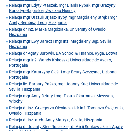
Relacja mgr Edyty Ptaszek, mgr Blanki Rybak, mgr Grażyny
Bursztyn-Bajorskiej, Zwickau Niemcy
Relacja mgr Urszuli Urjasz-Tryby, mgr Magdaleny Stręk i mgr
Anety Rembisz, Leon, Hiszpania
Relacja dr inż. Marka Magdziaka, University of Oviedo,
Hiszpania
Relacja mgr Ewy Jaracz i mgr inż. Magdaleny Sęp, Sevilla,
Hiszpania
Relacja dr Agaty Surówki, BA School & Finance, Ryga, Łotwa
Relacja mgr inż. Wandy Kokoszki, Universidade de Aveiro,
Portugalia
Relacja mgr Katarzyny Cieśli i mgr Beaty Szczęsnej, Lizbona,
Portugalia
Relacja lic. Barbary Paśko, mgr Joanny Kuc, Universidade de
Sevilla, Hiszpania
Relacja mgr Anny Dziury i mgr Piotra Okarmusa, Messyna,
Włochy
Relacja dr inż. Grzegorza Oleniacza i dr inż. Tomasza Świętonia,
Oviedo, Hiszpania
Relacja dr inż. arch. Anny Martyki, Sevilla, Hiszpania
Relacja dr Jolanty Stec-Rusieckiej, dr Alicji Sobkowiak i dr Agaty