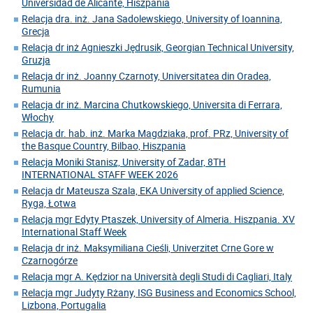
Universidad de Alicante, Hiszpania
Relacja dra. inż. Jana Sadolewskiego, University of Ioannina,
Grecja
Relacja dr inż Agnieszki Jędrusik, Georgian Technical University,
Gruzja
Relacja dr inż. Joanny Czarnoty, Universitatea din Oradea,
Rumunia
Relacja dr inż. Marcina Chutkowskiego, Universita di Ferrara,
Włochy
Relacja dr. hab. inż. Marka Magdziaka, prof. PRz, University of
the Basque Country, Bilbao, Hiszpania
Relacja Moniki Stanisz, University of Zadar, 8TH
INTERNATIONAL STAFF WEEK 2026
Relacja dr Mateusza Szala, EKA University of applied Science,
Ryga, Łotwa
Relacja mgr Edyty Ptaszek, University of Almeria. Hiszpania. XV
International Staff Week
Relacja dr inż. Maksymiliana Cieśli, Univerzitet Crne Gore w
Czarnogórze
Relacja mgr A. Kędzior na Università degli Studi di Cagliari, Italy
Relacja mgr Judyty Rżany, ISG Business and Economics School,
Lizbona, Portugalia