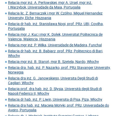
Relacja mgr inż. A. Perłowskiej, mgr A. Ursel, mgr inż.
I.Warzybok, Universidade da Maia, Portugalia
Relacja lic. Z. Bernaczek i mgr W. Czółno, Miguel Hernandez
University, Elche, Hiszpania
Relacja dr hab. inż. Stanisława Nogi, prof. PRz, UBI, Covilha,
Portugalia
Relacja mgr J. Kuc i mgr K. Dołek, Universitat Politecnica de
Valencia, Walencja, Hiszpania
Relacja mgr inż. P. Wilka, Universidade de Madeira, Funchal
Relacja dr hab. inż. B. Babiarz, prof. PRz, Politecnico di Bari,
Włochy
Relacja mgr inż. B. Staroń, mgr B. Szetela, Nardo, Włochy
Relacja dra. hab. inż. P. Nazarko, prof. PRz Stavanger University,
Norwegia
Relacja dra inż. G. Janowskiego, Universita Degli Studi di
Cagliari, Włochy
Relacja prof. dra hab. inż. D. Słysia, Università degli Studi di
Napoli Federico II, Włochy
Relacja dr hab. inż. P. Liwin, Universita di Pisa, Piza, Włochy
Relacja dra hab. inż. Macieja Motyki, prof. PRz, Universidade do
Aveiro, Portugalia
Relacja dr J. Woźniak, Instituto Superior Gestao, Lizbona,