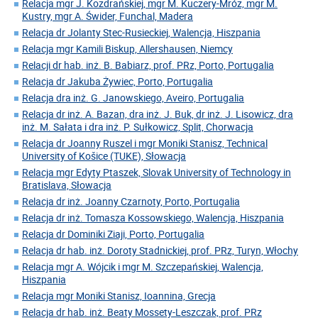
Relacja mgr J. Kozdrańskiej, mgr M. Kuczery-Mróz, mgr M.
Kustry, mgr A. Świder, Funchal, Madera
Relacja dr Jolanty Stec-Rusieckiej, Walencja, Hiszpania
Relacja mgr Kamili Biskup, Allershausen, Niemcy
Relacji dr hab. inż. B. Babiarz, prof. PRz, Porto, Portugalia
Relacja dr Jakuba Żywiec, Porto, Portugalia
Relacja dra inż. G. Janowskiego, Aveiro, Portugalia
Relacja dr inż. A. Bazan, dra inż. J. Buk, dr inż. J. Lisowicz, dra
inż. M. Sałata i dra inż. P. Sułkowicz, Split, Chorwacja
Relacja dr Joanny Ruszel i mgr Moniki Stanisz, Technical
University of Košice (TUKE), Słowacja
Relacja mgr Edyty Ptaszek, Slovak University of Technology in
Bratislava, Słowacja
Relacja dr inż. Joanny Czarnoty, Porto, Portugalia
Relacja dr inż. Tomasza Kossowskiego, Walencja, Hiszpania
Relacja dr Dominiki Ziaji, Porto, Portugalia
Relacja dr hab. inż. Doroty Stadnickiej, prof. PRz, Turyn, Włochy
Relacja mgr A. Wójcik i mgr M. Szczepańskiej, Walencja,
Hiszpania
Relacja mgr Moniki Stanisz, Ioannina, Grecja
Relacja dr hab. inż. Beaty Mossety-Leszczak, prof. PRz