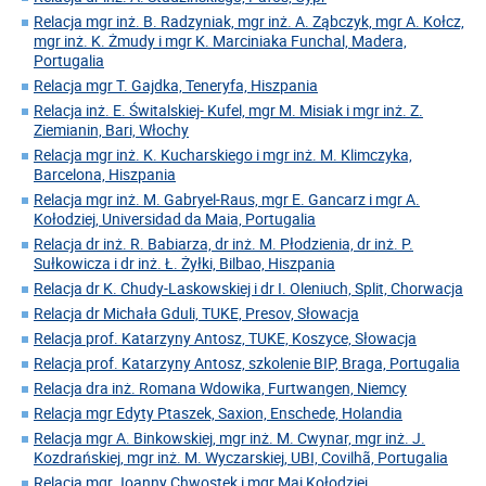
Relacja mgr inż. B. Radzyniak, mgr inż. A. Ząbczyk, mgr A. Kołcz,
mgr inż. K. Żmudy i mgr K. Marciniaka Funchal, Madera,
Portugalia
Relacja mgr T. Gajdka, Teneryfa, Hiszpania
Relacja inż. E. Świtalskiej- Kufel, mgr M. Misiak i mgr inż. Z.
Ziemianin, Bari, Włochy
Relacja mgr inż. K. Kucharskiego i mgr inż. M. Klimczyka,
Barcelona, Hiszpania
Relacja mgr inż. M. Gabryel-Raus, mgr E. Gancarz i mgr A.
Kołodziej, Universidad da Maia, Portugalia
Relacja dr inż. R. Babiarza, dr inż. M. Płodzienia, dr inż. P.
Sułkowicza i dr inż. Ł. Żyłki, Bilbao, Hiszpania
Relacja dr K. Chudy-Laskowskiej i dr I. Oleniuch, Split, Chorwacja
Relacja dr Michała Gduli, TUKE, Presov, Słowacja
Relacja prof. Katarzyny Antosz, TUKE, Koszyce, Słowacja
Relacja prof. Katarzyny Antosz, szkolenie BIP, Braga, Portugalia
Relacja dra inż. Romana Wdowika, Furtwangen, Niemcy
Relacja mgr Edyty Ptaszek, Saxion, Enschede, Holandia
Relacja mgr A. Binkowskiej, mgr inż. M. Cwynar, mgr inż. J.
Kozdrańskiej, mgr inż. M. Wyczarskiej, UBI, Covilhã, Portugalia
Relacja mgr Joanny Chwostek i mgr Mai Kołodziej