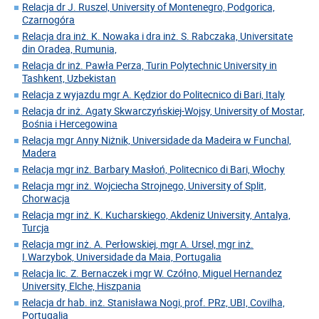
Relacja dr J. Ruszel, University of Montenegro, Podgorica,
Czarnogóra
Relacja dra inż. K. Nowaka i dra inż. S. Rabczaka, Universitate
din Oradea, Rumunia,
Relacja dr inż. Pawła Perza, Turin Polytechnic University in
Tashkent, Uzbekistan
Relacja z wyjazdu mgr A. Kędzior do Politecnico di Bari, Italy
Relacja dr inż. Agaty Skwarczyńskiej-Wojsy, University of Mostar,
Bośnia i Hercegowina
Relacja mgr Anny Niżnik, Universidade da Madeira w Funchal,
Madera
Relacja mgr inż. Barbary Masłoń, Politecnico di Bari, Włochy
Relacja mgr inż. Wojciecha Strojnego, University of Split,
Chorwacja
Relacja mgr inż. K. Kucharskiego, Akdeniz University, Antalya,
Turcja
Relacja mgr inż. A. Perłowskiej, mgr A. Ursel, mgr inż.
I.Warzybok, Universidade da Maia, Portugalia
Relacja lic. Z. Bernaczek i mgr W. Czółno, Miguel Hernandez
University, Elche, Hiszpania
Relacja dr hab. inż. Stanisława Nogi, prof. PRz, UBI, Covilha,
Portugalia