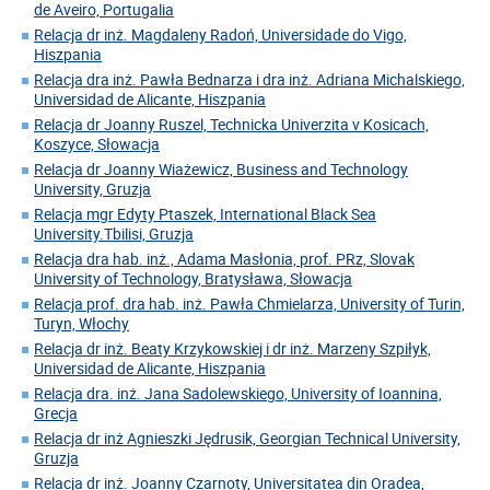
de Aveiro, Portugalia
Relacja dr inż. Magdaleny Radoń, Universidade do Vigo,
Hiszpania
Relacja dra inż. Pawła Bednarza i dra inż. Adriana Michalskiego,
Universidad de Alicante, Hiszpania
Relacja dr Joanny Ruszel, Technicka Univerzita v Kosicach,
Koszyce, Słowacja
Relacja dr Joanny Wiażewicz, Business and Technology
University, Gruzja
Relacja mgr Edyty Ptaszek, International Black Sea
University.Tbilisi, Gruzja
Relacja dra hab. inż., Adama Masłonia, prof. PRz, Slovak
University of Technology, Bratysława, Słowacja
Relacja prof. dra hab. inż. Pawła Chmielarza, University of Turin,
Turyn, Włochy
Relacja dr inż. Beaty Krzykowskiej i dr inż. Marzeny Szpiłyk,
Universidad de Alicante, Hiszpania
Relacja dra. inż. Jana Sadolewskiego, University of Ioannina,
Grecja
Relacja dr inż Agnieszki Jędrusik, Georgian Technical University,
Gruzja
Relacja dr inż. Joanny Czarnoty, Universitatea din Oradea,