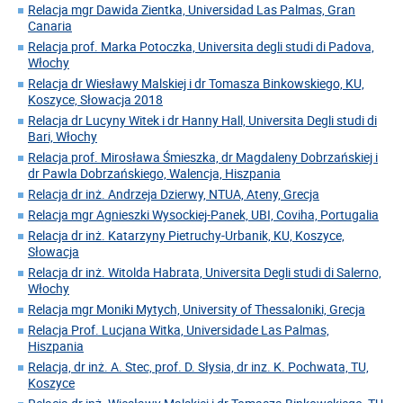
Relacja mgr Dawida Zientka, Universidad Las Palmas, Gran
Canaria
Relacja prof. Marka Potoczka, Universita degli studi di Padova,
Włochy
Relacja dr Wiesławy Malskiej i dr Tomasza Binkowskiego, KU,
Koszyce, Słowacja 2018
Relacja dr Lucyny Witek i dr Hanny Hall, Universita Degli studi di
Bari, Włochy
Relacja prof. Mirosława Śmieszka, dr Magdaleny Dobrzańskiej i
dr Pawla Dobrzańskiego, Walencja, Hiszpania
Relacja dr inż. Andrzeja Dzierwy, NTUA, Ateny, Grecja
Relacja mgr Agnieszki Wysockiej-Panek, UBI, Coviha, Portugalia
Relacja dr inż. Katarzyny Pietruchy-Urbanik, KU, Koszyce,
Słowacja
Relacja dr inż. Witolda Habrata, Universita Degli studi di Salerno,
Włochy
Relacja mgr Moniki Mytych, University of Thessaloniki, Grecja
Relacja Prof. Lucjana Witka, Universidade Las Palmas,
Hiszpania
Relacja, dr inż. A. Stec, prof. D. Słysia, dr inz. K. Pochwata, TU,
Koszyce