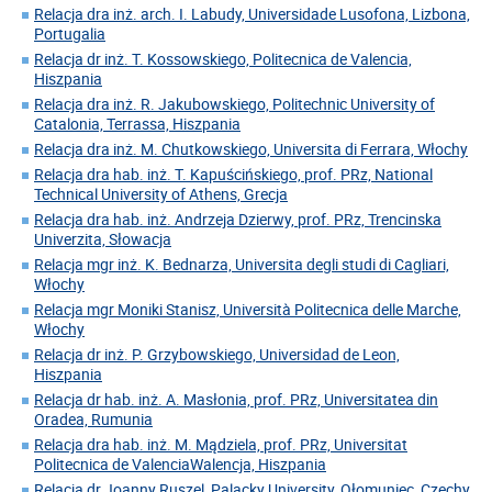
Relacja dra inż. arch. I. Labudy, Universidade Lusofona, Lizbona,
Portugalia
Relacja dr inż. T. Kossowskiego, Politecnica de Valencia,
Hiszpania
Relacja dra inż. R. Jakubowskiego, Politechnic University of
Catalonia, Terrassa, Hiszpania
Relacja dra inż. M. Chutkowskiego, Universita di Ferrara, Włochy
Relacja dra hab. inż. T. Kapuścińskiego, prof. PRz, National
Technical University of Athens, Grecja
Relacja dra hab. inż. Andrzeja Dzierwy, prof. PRz, Trencinska
Univerzita, Słowacja
Relacja mgr inż. K. Bednarza, Universita degli studi di Cagliari,
Włochy
Relacja mgr Moniki Stanisz, Università Politecnica delle Marche,
Włochy
Relacja dr inż. P. Grzybowskiego, Universidad de Leon,
Hiszpania
Relacja dr hab. inż. A. Masłonia, prof. PRz, Universitatea din
Oradea, Rumunia
Relacja dra hab. inż. M. Mądziela, prof. PRz, Universitat
Politecnica de ValenciaWalencja, Hiszpania
Relacja dr Joanny Ruszel, Palacky University, Ołomuniec, Czechy