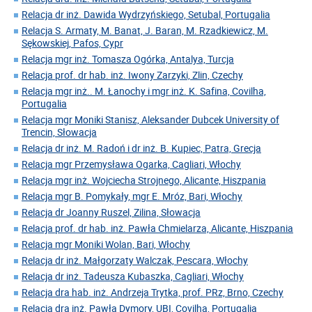
Relacja dr inż. Dawida Wydrzyńskiego, Setubal, Portugalia
Relacja S. Armaty, M. Banat, J. Baran, M. Rzadkiewicz, M.
Sękowskiej, Pafos, Cypr
Relacja mgr inż. Tomasza Ogórka, Antalya, Turcja
Relacja prof. dr hab. inż. Iwony Zarzyki, Zlin, Czechy
Relacja mgr inż.. M. Łanochy i mgr inż. K. Safina, Covilha,
Portugalia
Relacja mgr Moniki Stanisz, Aleksander Dubcek University of
Trencin, Słowacja
Relacja dr inż. M. Radoń i dr inż. B. Kupiec, Patra, Grecja
Relacja mgr Przemysława Ogarka, Cagliari, Włochy
Relacja mgr inż. Wojciecha Strojnego, Alicante, Hiszpania
Relacja mgr B. Pomykały, mgr E. Mróz, Bari, Włochy
Relacja dr Joanny Ruszel, Zilina, Słowacja
Relacja prof. dr hab. inż. Pawła Chmielarza, Alicante, Hiszpania
Relacja mgr Moniki Wolan, Bari, Włochy
Relacja dr inż. Małgorzaty Walczak, Pescara, Włochy
Relacja dr inż. Tadeusza Kubaszka, Cagliari, Włochy
Relacja dra hab. inż. Andrzeja Trytka, prof. PRz, Brno, Czechy
Relacja dra inż. Pawła Dymory, UBI, Covilha, Portugalia