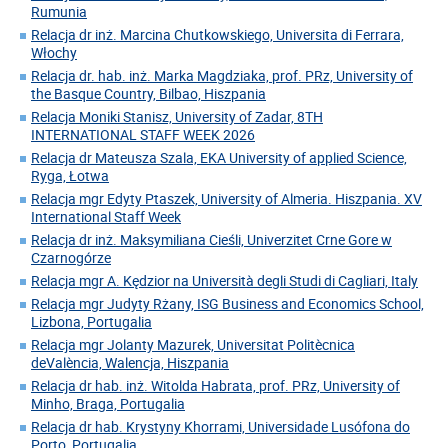
Rumunia
Relacja dr inż. Marcina Chutkowskiego, Universita di Ferrara,
Włochy
Relacja dr. hab. inż. Marka Magdziaka, prof. PRz, University of
the Basque Country, Bilbao, Hiszpania
Relacja Moniki Stanisz, University of Zadar, 8TH
INTERNATIONAL STAFF WEEK 2026
Relacja dr Mateusza Szala, EKA University of applied Science,
Ryga, Łotwa
Relacja mgr Edyty Ptaszek, University of Almeria. Hiszpania. XV
International Staff Week
Relacja dr inż. Maksymiliana Cieśli, Univerzitet Crne Gore w
Czarnogórze
Relacja mgr A. Kędzior na Università degli Studi di Cagliari, Italy
Relacja mgr Judyty Rżany, ISG Business and Economics School,
Lizbona, Portugalia
Relacja mgr Jolanty Mazurek, Universitat Politècnica
deValència, Walencja, Hiszpania
Relacja dr hab. inż. Witolda Habrata, prof. PRz, University of
Minho, Braga, Portugalia
Relacja dr hab. Krystyny Khorrami, Universidade Lusófona do
Porto, Portugalia