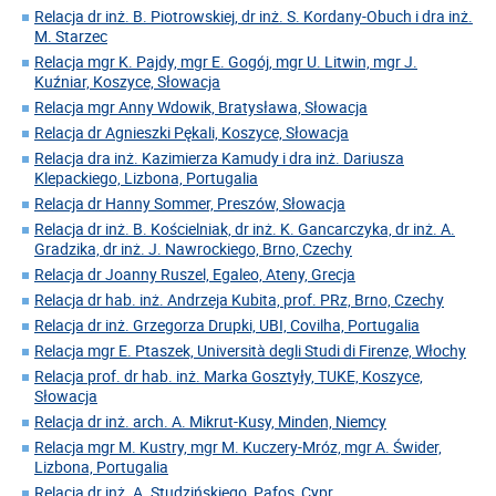
Relacja dr inż. B. Piotrowskiej, dr inż. S. Kordany-Obuch i dra inż.
M. Starzec
Relacja mgr K. Pajdy, mgr E. Gogój, mgr U. Litwin, mgr J.
Kuźniar, Koszyce, Słowacja
Relacja mgr Anny Wdowik, Bratysława, Słowacja
Relacja dr Agnieszki Pękali, Koszyce, Słowacja
Relacja dra inż. Kazimierza Kamudy i dra inż. Dariusza
Klepackiego, Lizbona, Portugalia
Relacja dr Hanny Sommer, Preszów, Słowacja
Relacja dr inż. B. Kościelniak, dr inż. K. Gancarczyka, dr inż. A.
Gradzika, dr inż. J. Nawrockiego, Brno, Czechy
Relacja dr Joanny Ruszel, Egaleo, Ateny, Grecja
Relacja dr hab. inż. Andrzeja Kubita, prof. PRz, Brno, Czechy
Relacja dr inż. Grzegorza Drupki, UBI, Covilha, Portugalia
Relacja mgr E. Ptaszek, Università degli Studi di Firenze, Włochy
Relacja prof. dr hab. inż. Marka Gosztyły, TUKE, Koszyce,
Słowacja
Relacja dr inż. arch. A. Mikrut-Kusy, Minden, Niemcy
Relacja mgr M. Kustry, mgr M. Kuczery-Mróz, mgr A. Świder,
Lizbona, Portugalia
Relacja dr inż. A. Studzińskiego, Pafos, Cypr