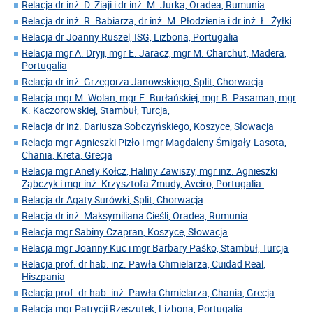
Relacja dr inż. D. Ziaji i dr inż. M. Jurka, Oradea, Rumunia
Relacja dr inż. R. Babiarza, dr inż. M. Płodzienia i dr inż. Ł. Żyłki
Relacja dr Joanny Ruszel, ISG, Lizbona, Portugalia
Relacja mgr A. Dryji, mgr E. Jaracz, mgr M. Charchut, Madera,
Portugalia
Relacja dr inż. Grzegorza Janowskiego, Split, Chorwacja
Relacja mgr M. Wolan, mgr E. Burłańskiej, mgr B. Pasaman, mgr
K. Kaczorowskiej, Stambuł, Turcja,
Relacja dr inż. Dariusza Sobczyńskiego, Koszyce, Słowacja
Relacja mgr Agnieszki Pizło i mgr Magdaleny Śmigały-Lasota,
Chania, Kreta, Grecja
Relacja mgr Anety Kołcz, Haliny Zawiszy, mgr inż. Agnieszki
Ząbczyk i mgr inż. Krzysztofa Żmudy, Aveiro, Portugalia.
Relacja dr Agaty Surówki, Split, Chorwacja
Relacja dr inż. Maksymiliana Cieśli, Oradea, Rumunia
Relacja mgr Sabiny Czapran, Koszyce, Słowacja
Relacja mgr Joanny Kuc i mgr Barbary Paśko, Stambuł, Turcja
Relacja prof. dr hab. inż. Pawła Chmielarza, Cuidad Real,
Hiszpania
Relacja prof. dr hab. inż. Pawła Chmielarza, Chania, Grecja
Relacja mgr Patrycji Rzeszutek, Lizbona, Portugalia