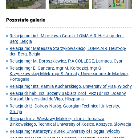
Pozostałe galerie
Relacja mgr inż. Mirosława Gorola, LOMA AIR, Heist-op-den-
Berg, Belgia
Relacja mgr Mateusza Starzykowskiego, LOMA AIR, Heist-op-
den-Berg, Belgia
Relacja mgr M. Doroszkiewicz, P.A COLLEGE, Larnaca, Cypr
Relacja mgr E. Gancarz, mgr M. Kołodziej, mgr G.
Krzyszkowskiej-Miłek, mgr S. Armaty, Universidade de Madeira,
Portugalia
Relacja mgr inż. Kamila Kucharskiego, University of Pisa, Włochy
Relacja dr hab. inż. Bożeny Babiarz, prof. PRz i dr inż. Joanny
Krasoń, Universidad de Vigo, Hiszpania
Relacja dr iż. Dolroty Naróg, Georgian Technical University,
Gruzja
Relacja dr inż. Wiesławy Malskiej i dr inż. Tomasza
Binkowskiego, Technical University of Kosice, Koszyce, Słowacja
Relacja mgr Katarzyny Kurek, University of Foggia, Włochy