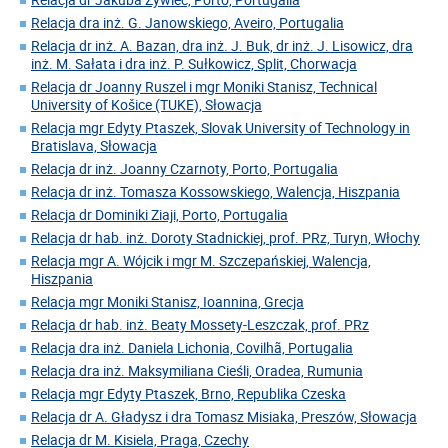
Relacja dra inż. G. Janowskiego, Aveiro, Portugalia
Relacja dr inż. A. Bazan, dra inż. J. Buk, dr inż. J. Lisowicz, dra
inż. M. Sałata i dra inż. P. Sułkowicz, Split, Chorwacja
Relacja dr Joanny Ruszel i mgr Moniki Stanisz, Technical
University of Košice (TUKE), Słowacja
Relacja mgr Edyty Ptaszek, Slovak University of Technology in
Bratislava, Słowacja
Relacja dr inż. Joanny Czarnoty, Porto, Portugalia
Relacja dr inż. Tomasza Kossowskiego, Walencja, Hiszpania
Relacja dr Dominiki Ziaji, Porto, Portugalia
Relacja dr hab. inż. Doroty Stadnickiej, prof. PRz, Turyn, Włochy
Relacja mgr A. Wójcik i mgr M. Szczepańskiej, Walencja,
Hiszpania
Relacja mgr Moniki Stanisz, Ioannina, Grecja
Relacja dr hab. inż. Beaty Mossety-Leszczak, prof. PRz
Relacja dra inż. Daniela Lichonia, Covilhã, Portugalia
Relacja dra inż. Maksymiliana Cieśli, Oradea, Rumunia
Relacja mgr Edyty Ptaszek, Brno, Republika Czeska
Relacja dr A. Gładysz i dra Tomasz Misiaka, Preszów, Słowacja
Relacja dr M. Kisiela, Praga, Czechy