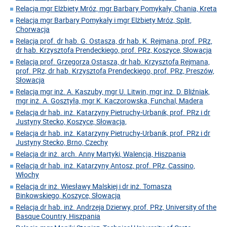
Relacja mgr Elżbiety Mróz, mgr Barbary Pomykały, Chania, Kreta
Relacja mgr Barbary Pomykały i mgr Elżbiety Mróz, Split,
Chorwacja
Relacja prof. dr hab. G. Ostasza, dr hab. K. Rejmana, prof. PRz,
dr hab. Krzysztofa Prendeckiego, prof. PRz, Koszyce, Słowacja
Relacja prof. Grzegorza Ostasza, dr hab. Krzysztofa Rejmana,
prof. PRz, dr hab. Krzysztofa Prendeckiego, prof. PRz, Preszów,
Słowacja
Relacja mgr inż. A. Kaszuby, mgr U. Litwin, mgr inż. D. Bliźniak,
mgr inż. A. Gosztyła, mgr K. Kaczorowska, Funchal, Madera
Relacja dr hab. inż. Katarzyny Pietruchy-Urbanik, prof. PRz i dr
Justyny Stecko, Koszyce, Słowacja,
Relacja dr hab. inż. Katarzyny Pietruchy-Urbanik, prof. PRz i dr
Justyny Stecko, Brno, Czechy
Relacja dr inż. arch. Anny Martyki, Walencja, Hiszpania
Relacja dr hab. inż. Katarzyny Antosz, prof. PRz, Cassino,
Włochy
Relacja dr inż. Wiesławy Malskiej i dr inż. Tomasza
Binkowskiego, Koszyce, Słowacja
Relacja dr hab. inż. Andrzeja Dzierwy, prof. PRz, University of the
Basque Country, Hiszpania