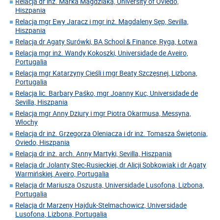
Relacja dr inż. Marka Magdziaka, University of Oviedo,
Hiszpania
Relacja mgr Ewy Jaracz i mgr inż. Magdaleny Sęp, Sevilla,
Hiszpania
Relacja dr Agaty Surówki, BA School & Finance, Ryga, Łotwa
Relacja mgr inż. Wandy Kokoszki, Universidade de Aveiro,
Portugalia
Relacja mgr Katarzyny Cieśli i mgr Beaty Szczęsnej, Lizbona,
Portugalia
Relacja lic. Barbary Paśko, mgr Joanny Kuc, Universidade de
Sevilla, Hiszpania
Relacja mgr Anny Dziury i mgr Piotra Okarmusa, Messyna,
Włochy
Relacja dr inż. Grzegorza Oleniacza i dr inż. Tomasza Świętonia,
Oviedo, Hiszpania
Relacja dr inż. arch. Anny Martyki, Sevilla, Hiszpania
Relacja dr Jolanty Stec-Rusieckiej, dr Alicji Sobkowiak i dr Agaty
Warmińskiej, Aveiro, Portugalia
Relacja dr Mariusza Oszusta, Universidade Lusofona, Lizbona,
Portugalia
Relacja dr Marzeny Hajduk-Stelmachowicz, Universidade
Lusofona, Lizbona, Portugalia