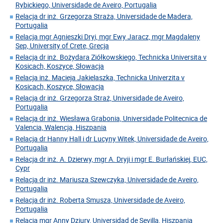
Rybickiego, Universidade de Aveiro, Portugalia
Relacja dr inż. Grzegorza Straża, Universidade de Madera,
Portugalia
Relacja mgr Agnieszki Dryi, mgr Ewy Jaracz, mgr Magdaleny
Sep, University of Crete, Grecja
Relacja dr inż. Bożydara Ziółkowskiego, Technicka Universita v
Kosicach, Koszyce, Słowacja
Relacja inż. Macieja Jakielaszka, Technicka Univerzita v
Kosicach, Koszyce, Słowacja
Relacja dr inż. Grzegorza Straż, Universidade de Aveiro,
Portugalia
Relacja dr inż. Wiesława Grabonia, Universidade Politecnica de
Valencia, Walencja, Hiszpania
Relacja dr Hanny Hall i dr Lucyny Witek, Universidade de Aveiro,
Portugalia
Relacja dr inż. A. Dzierwy, mgr A. Dryji i mgr E. Burłańskiej, EUC,
Cypr
Relacja dr inż. Mariusza Szewczyka, Universidade de Aveiro,
Portugalia
Relacja dr inż. Roberta Smusza, Universidade de Aveiro,
Portugalia
Relacja mgr Anny Dziury, Universidad de Sevilla, Hiszpania