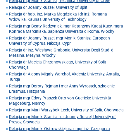
Relacja mgr Moniki Stanisz, Technical University of Crete
Relacja dr Joanny Ruszel, University of Split
Relacja dr hab. inż. Marka Magdziaka i dr inż. Romana
Wdowika, Kaunas University of Technology
Relacja mgr Beaty Radzyniak, mgr Katarzyny Kadaj-Kucy, mgra
Konrada Marciniaka, Sapienza Universita di Roma, Włochy
Relacja dr Joanny Ruszel, mgr Moniki Stanisz, European
University of Cyprus, Nikozja, Cypr
Relacja dr inż. Wiesława Grabonia, Universita Degli Studi di
Messina, Mesyna, Włochy
Relacja dr Macieja Chrzanowskiego, University of Split
Chorwacja
Relacja dr Aldony Migały-Warchoł, Akdeniz University, Antalia,
Turcja
Relacja mgr Doroty Rejman i mgr Anny Wyrostek, szkolenie
Erasmus, Hiszpania
Relacja mgr Edyty Ptaszek Otto-von-Guericke Universität
Magdeburg, Niemcy
Relacja mgr Marii Warzybok-Lech, University of Split, Chorwacja
Relacja mgr Moniki Stanisz i dr Joanny Ruszel, University of
Presov, Słowacja
Relacja mgr Moniki Ostrowskiej oraz mgr inż. Grzegorza