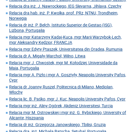
Relacja dra inż. J. Nawrockiego, IEG Slevarna, Jihlava, Czechy
Relacja dra hab. inż. P. Kwolka, prof. PRz, NTNU, Trondheim,
Norwegia
Relacja dr inż. P. Bełch, Istitutio Superior de Gestao (ISG),
Lizbona, Portugalia
Relacja mgr Katarzyny Kadaj-Kuca, mgr Marii Warzybok-Lech,
mgr Aleksandry Kędzior, FRANCJA
Relacja mgr Edyty Ptaszek, Universitatea din Oradea, Rumunia
Relacja dr A. Migały-Warchoł, Wilno, Litwa
Relacja mgr J. Chwostek, mgr M. Kołodziej, Universidade da
Maia, Portugalia
Relacja mgr A. Pizło i mgr A. Gosztyły, Neapolis University Pafos,
Cypr
Relacja dr Joanny Ruszel, Politecnica di Milano, Mediolan,
Włochy
Relacja lic. B. Paśko, mgr J. Kuc, Neapolis University Pafos, Cypr
Relacja mgr inż. Aliny Ogórek, Akdeniz Universitesi, Turcja
Relacja mgr M. Ostrowskiej i mgr inż. G. Rybickiego, University of
Alicante, Hiszpania
Relacja dr inż. Grzegorza Janowskiego, Tbilisi, Gruzja
Relacja dra. inż. Michała Batscha, Setubal, Portugalia