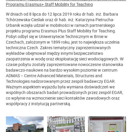
Programu Erasmus+ Staff Mobility for Teaching
W dniach od 8 lipca do 12 lipca 2019 roku dr hab. inż. Barbara
Tchórzewska-Cieślak oraz dr hab. inż. Katarzyna Pietrucha-
Urbanik wzięła udział w mobilności w ramach partnerskiego
projektu programu Erasmus Plus Staff Mobility for Teaching.
Pobyt odbył się w Uniwersytecie Technicznym w Brnie w
Czechach, założonym w 1899 roku, jest to największa uczelnia
techniczna Czech. Zakres tematyczny zaprezentowanych
wykładów obejmował między innymi bezpieczeństwo
zaopatrzenia w wodę oraz eksploatację sieci wodociągowych. W
czasie pobytu zostały zaprezentowane nowoczesne stanowiska
badawczo-naukowe na bardzo wysokim poziomie w centrum
ADMAS – Centre Advanced Materials, Structures and
Technologies nadzorowanym przez zespół badawczy EGAR.
Ważnym aspektem wyjazdu była wymiana doświadczeń we
wspólnych obszarach badań prowadzonych przez zespół EGAR,
co wpłynie na wzmocnienie sieci kontaktów zawodowych oraz
współpracy z instytucją partnerską.