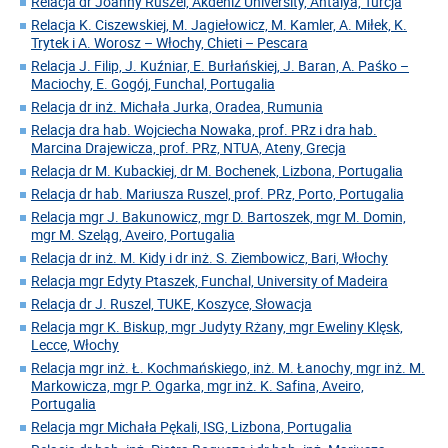
Relacja dr Joanny Ruszel, Akdeniz University, Antalya, Turcja
Relacja K. Ciszewskiej, M. Jagiełowicz, M. Kamler, A. Miłek, K.
Trytek i A. Worosz – Włochy, Chieti – Pescara
Relacja J. Filip, J. Kuźniar, E. Burłańskiej, J. Baran, A. Paśko –
Maciochy, E. Gogój, Funchal, Portugalia
Relacja dr inż. Michała Jurka, Oradea, Rumunia
Relacja dra hab. Wojciecha Nowaka, prof. PRz i dra hab.
Marcina Drajewicza, prof. PRz, NTUA, Ateny, Grecja
Relacja dr M. Kubackiej, dr M. Bochenek, Lizbona, Portugalia
Relacja dr hab. Mariusza Ruszel, prof. PRz, Porto, Portugalia
Relacja mgr J. Bakunowicz, mgr D. Bartoszek, mgr M. Domin,
mgr M. Szeląg, Aveiro, Portugalia
Relacja dr inż. M. Kidy i dr inż. S. Ziembowicz, Bari, Włochy
Relacja mgr Edyty Ptaszek, Funchal, University of Madeira
Relacja dr J. Ruszel, TUKE, Koszyce, Słowacja
Relacja mgr K. Biskup, mgr Judyty Rżany, mgr Eweliny Klęsk,
Lecce, Włochy
Relacja mgr inż. Ł. Kochmańskiego, inż. M. Łanochy, mgr inż. M.
Markowicza, mgr P. Ogarka, mgr inż. K. Safina, Aveiro,
Portugalia
Relacja mgr Michała Pękali, ISG, Lizbona, Portugalia