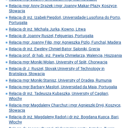
Relacja mgr Anny Drążek i mgr Joanny Makar-Płazy, Koszyce,
Słowacja
Relacja dr inż. Izabeli Piegdoń, Universidade Lusofona do Porto,
Portugalia
Relacja dr inż. Michała Jurka, Kowno, Litwa
Relacja dr Joanny Ruszel, Felguerias, Portugalia
Relacja mgr Joanny Filip, mgr Agnieszka Pizło, Funchal, Madera
Relacja dr inż. Eweliny Chmiel-Bator, Saloniki, Grecja
Relacja prof. dr hab. inż. Pawła Chmielarza, Walencja, Hiszpania
Relacja mgr Moniki Wolan, University of Split, Chorwacja
Relacja dr J. Ruszel, Slovak University of Technology in
Bratislava, Słowacja
Relacja mgr Moniki Stanisz, University of Oradea, Rumunia
Relacja mgr Barbary Masłoń, Universidad da Maia, Portugalia
Relacja dr inż. Tadeusza Kubaszka, University of Cagliari,
Włochy
Relacja mgr Magdaleny Charchut i mgr Agnieszki Dryji, Koszyce,
Słowacja
Relacja dr inż. Magdaleny Radoń i dr inż. Bogdana Kupca, Bari,
Włochy