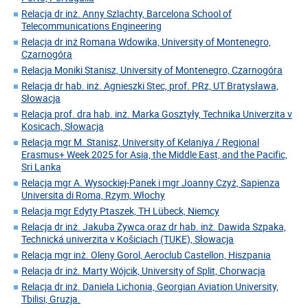
Relacja dr inż. Anny Szlachty, Barcelona School of
Telecommunications Engineering
Relacja dr inż Romana Wdowika, University of Montenegro,
Czarnogóra
Relacja Moniki Stanisz, University of Montenegro, Czarnogóra
Relacja dr hab. inż. Agnieszki Stec, prof. PRz, UT Bratysława,
Słowacja
Relacja prof. dra hab. inż. Marka Gosztyły, Technika Univerzita v
Kosicach, Słowacja
Relacja mgr M. Stanisz, University of Kelaniya / Regional
Erasmus+ Week 2025 for Asia, the Middle East, and the Pacific,
Sri Lanka
Relacja mgr A. Wysockiej-Panek i mgr Joanny Czyż, Sapienza
Universita di Roma, Rzym, Włochy
Relacja mgr Edyty Ptaszek, TH Lübeck, Niemcy
Relacja dr inż. Jakuba Żywca oraz dr hab. inż. Dawida Szpaka,
Technická univerzita v Košiciach (TUKE), Słowacja
Relacja mgr inż. Oleny Gorol, Aeroclub Castellon, Hiszpania
Relacja dr inż. Marty Wójcik, University of Split, Chorwacja
Relacja dr inż. Daniela Lichonia, Georgian Aviation University,
Tbilisi, Gruzja.