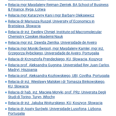
Relacja mgr Magdaleny Rejman-Zientek, BA School of Business
& Finance, Ryga, Łotwa
Relacja mgr Katarzyny Kani i mgr Barbary Oleksiewicz
Relacja dr Mariusza Ruszel, University of Economics in
Bratislava, Słowacja
Relacja dr inż. Eweliny Chmiel, Institute od Macromolecular
Chemistry Czeskiej Akademii Nauk
Relacja mgr inż. Dawida Zientka, Universidade de Aveiro
Relacja mgr Moniki Świgoń, mgr Magdaleny Kamler, mgr inż.
Grzegorza Rybickiego, Universidade de Aveiro, Portugalia
Relacja dr Krzysztofa Prendeckiego, KU, Słowacja, Koszyce
Relacja prof. Aleksandra Gugnina, Universidad Rey Juan Carlos,
Madryt, Hiszpania
Relacja prof. Aleksandra Kozłowskiego, UBI, Covilha, Portugalia
Relacja dr inż. Wiesławy Malskiej i dr Tomasza Binkowskiego,
KU, Slowacja
Relacja dr hab. inż. Macieja Motyki, prof. PRz, Universita Degli
Studi di Torino, Turyn, Włochy
Relacja dr inż. Jakuba Wojturskiego, KU, Koszyce, Słowacja
Relacja dr Agaty Surówki, Universidade Lusofona, Lizbona,
Portugalia