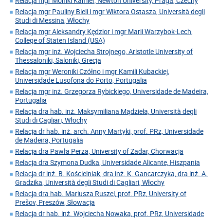
Relacja mgr Moniki Kamler, Newton University, Praga, Czechy
Relacja mgr Pauliny Bieli i mgr Wiktora Ostasza, Università degli
Studi di Messina, Włochy
Relacja mgr Aleksandry Kędzior i mgr Marii Warzybok-Lech,
College of Staten Island (USA)
Relacja mgr inż. Wojciecha Strojnego, Aristotle University of
Thessaloniki, Saloniki, Grecja
Relacja mgr Weroniki Czółno i mgr Kamili Kubackiej,
Universidade Lusofona do Porto, Portugalia
Relacja mgr inż. Grzegorza Rybickiego, Universidade de Madeira,
Portugalia
Relacja dra hab. inż. Maksymiliana Mądziela, Università degli
Studi di Cagliari, Włochy
Relacja dr hab. inż. arch. Anny Martyki, prof. PRz, Universidade
de Madeira, Portugalia
Relacja dra Pawła Perza, University of Zadar, Chorwacja
Relacja dra Szymona Dudka, Universidade Alicante, Hiszpania
Relacja dr inż. B. Kościelniak, dra inż. K. Gancarczyka, dra inż. A.
Gradzika, Università degli Studi di Cagliari, Włochy
Relacja dra hab. Mariusza Ruszel, prof. PRz, University of
Prešov, Preszów, Słowacja
Relacja dr hab. inż. Wojciecha Nowaka, prof. PRz, Universidade