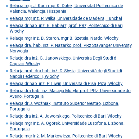
Relacja mgr J. Kuc i mgr K. Dołek, Universitat Politecnica de
Valencia, Walencja, Hiszpania
Relacja mgr inż. P. Wilka, Universidade de Madeira, Funchal
Relacja dr hab. inż. B. Babiarz, prof. PRz, Politecnico di Bari,
Włochy
Relacja mgr inż. B. Staroń, mgr B. Szetela, Nardo, Włochy
Relacja dra. hab. inż. P. Nazarko, prof. PRz Stavanger University,
Norwegia
Relacja dra inż. G. Janowskiego, Universita Degli Studi di
Cagliari, Włochy
Relacja prof. dra hab. inż. D. Słysia, Università degli Studi di
Napoli Federico II, Włochy
Relacja dr hab. inż. P. Liwin, Universita di Pisa, Piza, Włochy
Relacja dra hab. inż. Macieja Motyki, prof. PRz, Universidade do
Aveiro, Portugalia
Relacja dr J. Woźniak, Instituto Superior Gestao, Lizbona,
Portugalia
Relacja dra inż. A. Jaworskiego, Politecnico di Bari, Włochy
Relacja mgr inż. A. Ogórek, Universidade Lusofona, Lizbona,
Portugalia
Relacja mgr inż. M. Markowicza, Politecnico di Bari, Włochy