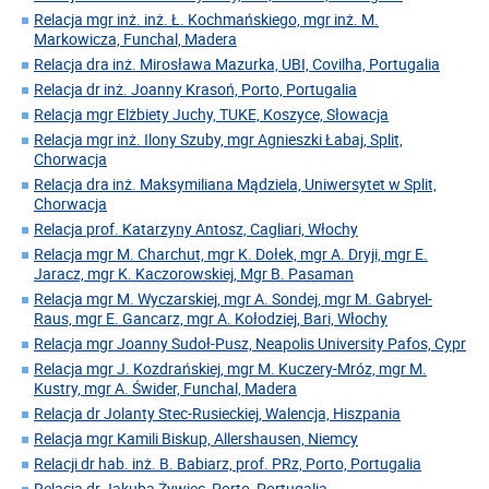
Relacja mgr inż. inż. Ł. Kochmańskiego, mgr inż. M.
Markowicza, Funchal, Madera
Relacja dra inż. Mirosława Mazurka, UBI, Covilha, Portugalia
Relacja dr inż. Joanny Krasoń, Porto, Portugalia
Relacja mgr Elżbiety Juchy, TUKE, Koszyce, Słowacja
Relacja mgr inż. Ilony Szuby, mgr Agnieszki Łabaj, Split,
Chorwacja
Relacja dra inż. Maksymiliana Mądziela, Uniwersytet w Split,
Chorwacja
Relacja prof. Katarzyny Antosz, Cagliari, Włochy
Relacja mgr M. Charchut, mgr K. Dołek, mgr A. Dryji, mgr E.
Jaracz, mgr K. Kaczorowskiej, Mgr B. Pasaman
Relacja mgr M. Wyczarskiej, mgr A. Sondej, mgr M. Gabryel-
Raus, mgr E. Gancarz, mgr A. Kołodziej, Bari, Włochy
Relacja mgr Joanny Sudoł-Pusz, Neapolis University Pafos, Cypr
Relacja mgr J. Kozdrańskiej, mgr M. Kuczery-Mróz, mgr M.
Kustry, mgr A. Świder, Funchal, Madera
Relacja dr Jolanty Stec-Rusieckiej, Walencja, Hiszpania
Relacja mgr Kamili Biskup, Allershausen, Niemcy
Relacji dr hab. inż. B. Babiarz, prof. PRz, Porto, Portugalia
Relacja dr Jakuba Żywiec, Porto, Portugalia