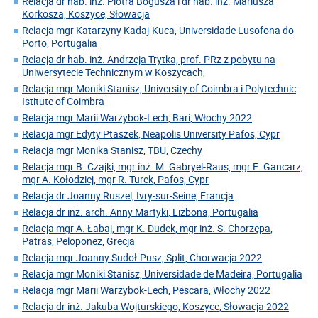
Relacja dr hab. inż. Piotra Bogusza i dr hab. inż. Mariusza
Korkosza, Koszyce, Słowacja
Relacja mgr Katarzyny Kadaj-Kuca, Universidade Lusofona do
Porto, Portugalia
Relacja dr hab. inż. Andrzeja Trytka, prof. PRz z pobytu na
Uniwersytecie Technicznym w Koszycach,
Relacja mgr Moniki Stanisz, University of Coimbra i Polytechnic
Istitute of Coimbra
Relacja mgr Marii Warzybok-Lech, Bari, Włochy 2022
Relacja mgr Edyty Ptaszek, Neapolis University Pafos, Cypr
Relacja mgr Monika Stanisz, TBU, Czechy
Relacja mgr B. Czajki, mgr inż. M. Gabryel-Raus, mgr E. Gancarz,
mgr A. Kołodziej, mgr R. Turek, Pafos, Cypr
Relacja dr Joanny Ruszel, Ivry-sur-Seine, Francja
Relacja dr inż. arch. Anny Martyki, Lizbona, Portugalia
Relacja mgr A. Łabaj, mgr K. Dudek, mgr inż. S. Chorzępa,
Patras, Peloponez, Grecja
Relacja mgr Joanny Sudoł-Pusz, Split, Chorwacja 2022
Relacja mgr Moniki Stanisz, Universidade de Madeira, Portugalia
Relacja mgr Marii Warzybok-Lech, Pescara, Włochy 2022
Relacja dr inż. Jakuba Wojturskiego, Koszyce, Słowacja 2022