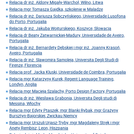
Relacja dr inż. Aldony Migały-Warchoł, Wilno, Litwa
Relacja mgr Tomasza Gajdka, szkolenie w Maladze
Relacja dr inż. Dariusza Sobczyńskiego, Universidade Lusofona
do Porto, Portugalia
Relacja dr inż. Jakuba Wojturskiego, Koszyce, Słowacja
Relacja dr Beaty Zatwarnickiej-Madury, Universidade de Aveiro,
Portugalia
Relacja dr inż. Bernardety Dębskiej i mgr inż. Joanny Krasoń,
Aveiro, Portugalia
Relacja dr inż. Slawomira Samoleja, Universita Degli Studi di
Firenze, Florencja
Relacja prof. Jacka Kluski, Universidade de Coimbra, Portugalia
Relacja mgr Katarzyny Kurek, Regent Language Training,
Londyn, Anglia
Relacja mgr Macieja Szalachy, Porto Design Factory, Portugalia
Relacja dr inż. Wiesława Grabonia, Universita Degli studi di
Messina, Włochy
Relacja mgr Edyty Ptaszek, mgr Blanki Rybak, mgr Grażyny
Bursztyn-Bajorskiej, Zwickau Niemcy
Relacja mgr Urszuli Urjasz-Tryby, mgr Magdaleny Stręk i mgr
Anety Rembisz, Leon, Hiszpania