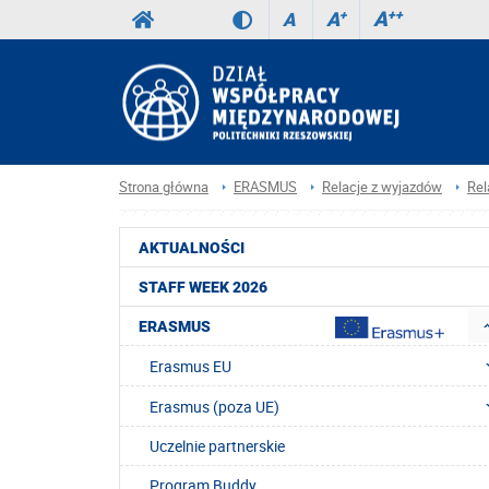
A
++
A
+
A
Strona główna
ERASMUS
Relacje z wyjazdów
Rel
AKTUALNOŚCI
STAFF WEEK 2026
ERASMUS
Erasmus EU
Erasmus (poza UE)
Uczelnie partnerskie
Program Buddy