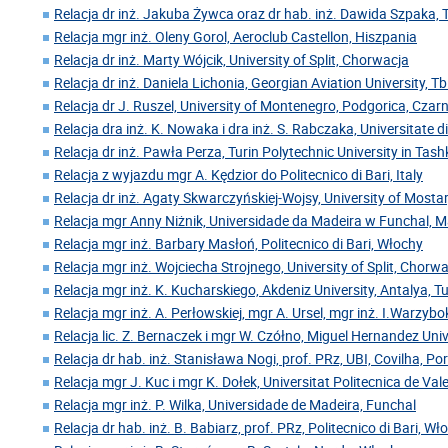
Relacja dr inż. Jakuba Żywca oraz dr hab. inż. Dawida Szpaka, 
Relacja mgr inż. Oleny Gorol, Aeroclub Castellon, Hiszpania
Relacja dr inż. Marty Wójcik, University of Split, Chorwacja
Relacja dr inż. Daniela Lichonia, Georgian Aviation University, Tbil
Relacja dr J. Ruszel, University of Montenegro, Podgorica, Cza
Relacja dra inż. K. Nowaka i dra inż. S. Rabczaka, Universitate 
Relacja dr inż. Pawła Perza, Turin Polytechnic University in Tas
Relacja z wyjazdu mgr A. Kędzior do Politecnico di Bari, Italy
Relacja dr inż. Agaty Skwarczyńskiej-Wojsy, University of Mosta
Relacja mgr Anny Niżnik, Universidade da Madeira w Funchal, 
Relacja mgr inż. Barbary Masłoń, Politecnico di Bari, Włochy
Relacja mgr inż. Wojciecha Strojnego, University of Split, Chorw
Relacja mgr inż. K. Kucharskiego, Akdeniz University, Antalya, Tu
Relacja mgr inż. A. Perłowskiej, mgr A. Ursel, mgr inż. I.Warzyb
Relacja lic. Z. Bernaczek i mgr W. Czółno, Miguel Hernandez Univ
Relacja dr hab. inż. Stanisława Nogi, prof. PRz, UBI, Covilha, Po
Relacja mgr J. Kuc i mgr K. Dołek, Universitat Politecnica de Val
Relacja mgr inż. P. Wilka, Universidade de Madeira, Funchal
Relacja dr hab. inż. B. Babiarz, prof. PRz, Politecnico di Bari, Wł