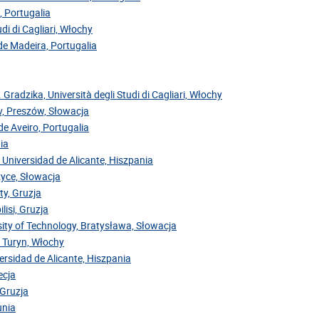
, Portugalia
di di Cagliari, Włochy
 de Madeira, Portugalia
. Gradzika, Università degli Studi di Cagliari, Włochy
ov, Preszów, Słowacja
de Aveiro, Portugalia
ia
 Universidad de Alicante, Hiszpania
zyce, Słowacja
ty, Gruzja
lisi, Gruzja
sity of Technology, Bratysława, Słowacja
, Turyn, Włochy
versidad de Alicante, Hiszpania
ecja
 Gruzja
unia