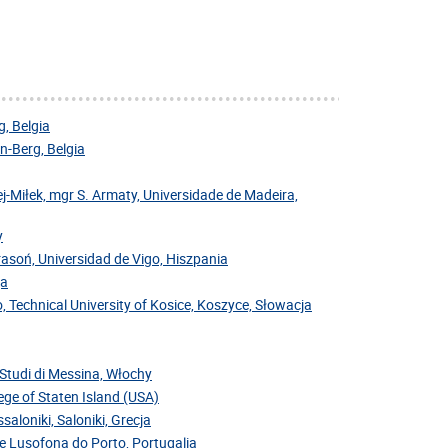
, Belgia
-Berg, Belgia
j-Miłek, mgr S. Armaty, Universidade de Madeira,
y
Krasoń, Universidad de Vigo, Hiszpania
ja
, Technical University of Kosice, Koszyce, Słowacja
i Studi di Messina, Włochy
ege of Staten Island (USA)
saloniki, Saloniki, Grecja
de Lusofona do Porto, Portugalia