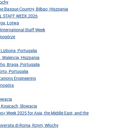
łochy
the Basque Country, Bilbao, Hiszpania
NAL STAFF WEEK 2026
Ryga, Łotwa
 International Staff Week
arnogórze
 Lizbona, Portugalia
, Walencja, Hiszpania
nho, Braga, Portugalia
rto, Portugalia
cations Engineering
arnogóra
łowacja
v Kosicach, Słowacja
us+ Week 2025 for Asia, the Middle East, and the
niversita di Roma, Rzym, Włochy