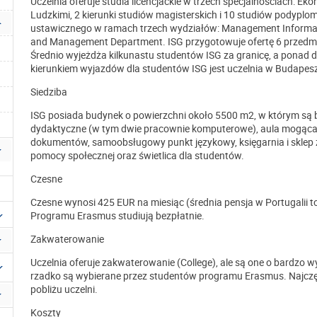
Uczelnia oferuje studia licencjackie w trzech specjalnościach: 
Ludzkimi, 2 kierunki studiów magisterskich i 10 studiów podypl
ustawicznego w ramach trzech wydziałów: Management Informat
and Management Department. ISG przygotowuje ofertę 6 przedm
Średnio wyjeżdża kilkunastu studentów ISG za granicę, a ponad 
kierunkiem wyjazdów dla studentów ISG jest uczelnia w Budapeszc
Siedziba
ISG posiada budynek o powierzchni około 5500 m2, w którym są biu
dydaktyczne (w tym dwie pracownie komputerowe), aula mogąca 
dokumentów, samoobsługowy punkt językowy, księgarnia i sklep z
pomocy społecznej oraz świetlica dla studentów.
Czesne
Czesne wynosi 425 EUR na miesiąc (średnia pensja w Portugalii t
Programu Erasmus studiują bezpłatnie.
Zakwaterowanie
Uczelnia oferuje zakwaterowanie (College), ale są one o bardzo 
rzadko są wybierane przez studentów programu Erasmus. Najczęśc
pobliżu uczelni.
Koszty