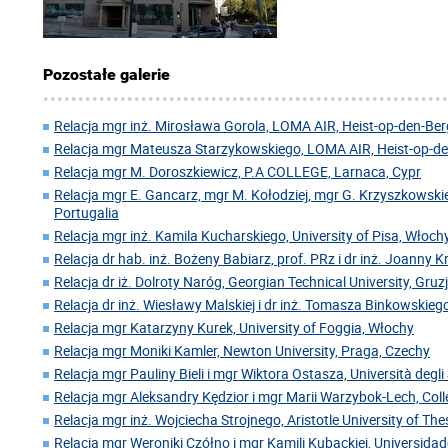
Pozostałe galerie
Relacja mgr inż. Mirosława Gorola, LOMA AIR, Heist-op-den-Berg
Relacja mgr Mateusza Starzykowskiego, LOMA AIR, Heist-op-den
Relacja mgr M. Doroszkiewicz, P.A COLLEGE, Larnaca, Cypr
Relacja mgr E. Gancarz, mgr M. Kołodziej, mgr G. Krzyszkowskie
Portugalia
Relacja mgr inż. Kamila Kucharskiego, University of Pisa, Włoch
Relacja dr hab. inż. Bożeny Babiarz, prof. PRz i dr inż. Joanny 
Relacja dr iż. Dolroty Naróg, Georgian Technical University, Gruz
Relacja dr inż. Wiesławy Malskiej i dr inż. Tomasza Binkowskiego
Relacja mgr Katarzyny Kurek, University of Foggia, Włochy
Relacja mgr Moniki Kamler, Newton University, Praga, Czechy
Relacja mgr Pauliny Bieli i mgr Wiktora Ostasza, Università degl
Relacja mgr Aleksandry Kędzior i mgr Marii Warzybok-Lech, Coll
Relacja mgr inż. Wojciecha Strojnego, Aristotle University of Thes
Relacja mgr Weroniki Czółno i mgr Kamili Kubackiej, Universida