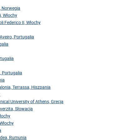
y, Norwegia
ri, Włochy
oli Federico II, Włochy
Aveiro, Portugalia
galia
rtugalia
, Portugalia
nia
alonia, Terrassa, Hiszpania
y
nical University of Athens, Grecja
iverzita, Słowacja
Włochy
, Włochy
a
radea, Rumunia