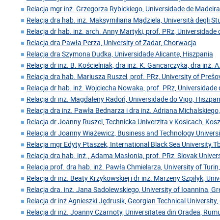
Relacja mgr inż. Grzegorza Rybickiego, Universidade de Madeira
Relacja dra hab. inż. Maksymiliana Mądziela, Università degli Stu
Relacja dr hab. inż. arch. Anny Martyki, prof. PRz, Universidade
Relacja dra Pawła Perza, University of Zadar, Chorwacja
Relacja dra Szymona Dudka, Universidade Alicante, Hiszpania
Relacja dr inż. B. Kościelniak, dra inż. K. Gancarczyka, dra inż. A
Relacja dra hab. Mariusza Ruszel, prof. PRz, University of Preš
Relacja dr hab. inż. Wojciecha Nowaka, prof. PRz, Universidade 
Relacja dr inż. Magdaleny Radoń, Universidade do Vigo, Hiszpan
Relacja dra inż. Pawła Bednarza i dra inż. Adriana Michalskiego,
Relacja dr Joanny Ruszel, Technicka Univerzita v Kosicach, Kos
Relacja dr Joanny Wiażewicz, Business and Technology Universi
Relacja mgr Edyty Ptaszek, International Black Sea University.Tbi
Relacja dra hab. inż., Adama Masłonia, prof. PRz, Slovak Univer
Relacja prof. dra hab. inż. Pawła Chmielarza, University of Turin
Relacja dr inż. Beaty Krzykowskiej i dr inż. Marzeny Szpiłyk, Uni
Relacja dra. inż. Jana Sadolewskiego, University of Ioannina, Gr
Relacja dr inż Agnieszki Jędrusik, Georgian Technical University,
Relacja dr inż. Joanny Czarnoty, Universitatea din Oradea, Rum