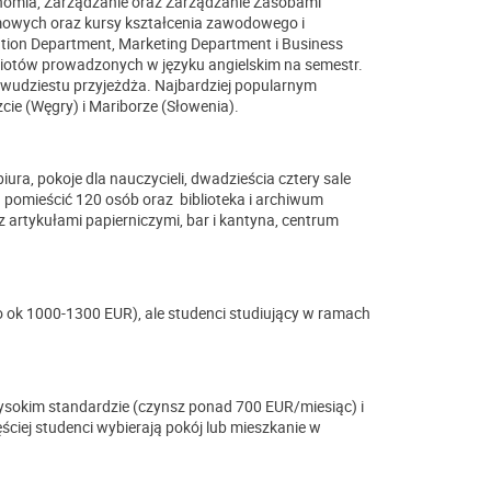
Ekonomia, Zarządzanie oraz Zarządzanie Zasobami
omowych oraz kursy kształcenia zawodowego i
ion Department, Marketing Department i Business
iotów prowadzonych w języku angielskim na semestr.
dwudziestu przyjeżdża. Najbardziej popularnym
ie (Węgry) i Mariborze (Słowenia).
ra, pokoje dla nauczycieli, dwadzieścia cztery sale
pomieścić 120 osób oraz biblioteka i archiwum
 artykułami papierniczymi, bar i kantyna, centrum
o ok 1000-1300 EUR), ale studenci studiujący w ramach
wysokim standardzie (czynsz ponad 700 EUR/miesiąc) i
iej studenci wybierają pokój lub mieszkanie w