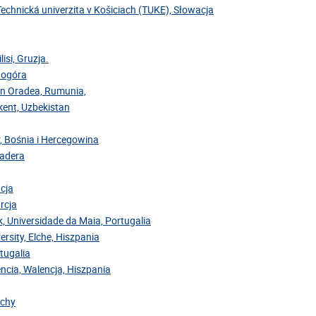
Technická univerzita v Košiciach (TUKE), Słowacja
isi, Gruzja.
rnogóra
din Oradea, Rumunia,
hkent, Uzbekistan
r, Bośnia i Hercegowina
Madera
acja
rcja
ok, Universidade da Maia, Portugalia
ersity, Elche, Hiszpania
rtugalia
encia, Walencja, Hiszpania
ochy