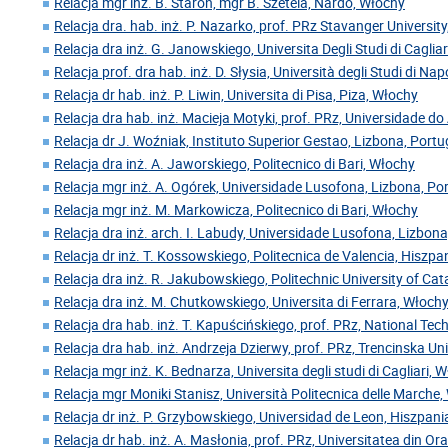
Relacja mgr inż. B. Staroń, mgr B. Szetela, Nardo, Włochy
Relacja dra. hab. inż. P. Nazarko, prof. PRz Stavanger Universit
Relacja dra inż. G. Janowskiego, Universita Degli Studi di Caglia
Relacja prof. dra hab. inż. D. Słysia, Università degli Studi di Nap
Relacja dr hab. inż. P. Liwin, Universita di Pisa, Piza, Włochy
Relacja dra hab. inż. Macieja Motyki, prof. PRz, Universidade do 
Relacja dr J. Woźniak, Instituto Superior Gestao, Lizbona, Portu
Relacja dra inż. A. Jaworskiego, Politecnico di Bari, Włochy
Relacja mgr inż. A. Ogórek, Universidade Lusofona, Lizbona, Po
Relacja mgr inż. M. Markowicza, Politecnico di Bari, Włochy
Relacja dra inż. arch. I. Labudy, Universidade Lusofona, Lizbona
Relacja dr inż. T. Kossowskiego, Politecnica de Valencia, Hiszpa
Relacja dra inż. R. Jakubowskiego, Politechnic University of Cat
Relacja dra inż. M. Chutkowskiego, Universita di Ferrara, Włoch
Relacja dra hab. inż. T. Kapuścińskiego, prof. PRz, National Tech
Relacja dra hab. inż. Andrzeja Dzierwy, prof. PRz, Trencinska Un
Relacja mgr inż. K. Bednarza, Universita degli studi di Cagliari, 
Relacja mgr Moniki Stanisz, Università Politecnica delle Marche
Relacja dr inż. P. Grzybowskiego, Universidad de Leon, Hiszpani
Relacja dr hab. inż. A. Masłonia, prof. PRz, Universitatea din O