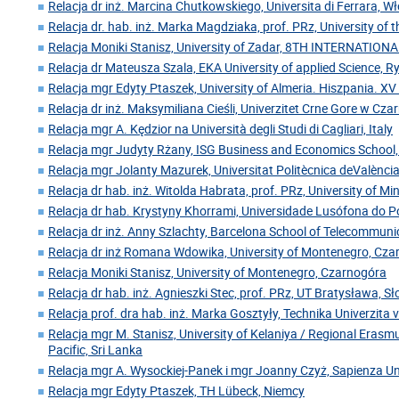
Relacja dr inż. Marcina Chutkowskiego, Universita di Ferrara, W
Relacja dr. hab. inż. Marka Magdziaka, prof. PRz, University of 
Relacja Moniki Stanisz, University of Zadar, 8TH INTERNATIO
Relacja dr Mateusza Szala, EKA University of applied Science, 
Relacja mgr Edyty Ptaszek, University of Almeria. Hiszpania. XV
Relacja dr inż. Maksymiliana Cieśli, Univerzitet Crne Gore w Cz
Relacja mgr A. Kędzior na Università degli Studi di Cagliari, Italy
Relacja mgr Judyty Rżany, ISG Business and Economics School,
Relacja mgr Jolanty Mazurek, Universitat Politècnica deValència
Relacja dr hab. inż. Witolda Habrata, prof. PRz, University of Mi
Relacja dr hab. Krystyny Khorrami, Universidade Lusófona do Po
Relacja dr inż. Anny Szlachty, Barcelona School of Telecommuni
Relacja dr inż Romana Wdowika, University of Montenegro, Cz
Relacja Moniki Stanisz, University of Montenegro, Czarnogóra
Relacja dr hab. inż. Agnieszki Stec, prof. PRz, UT Bratysława, S
Relacja prof. dra hab. inż. Marka Gosztyły, Technika Univerzita 
Relacja mgr M. Stanisz, University of Kelaniya / Regional Erasm
Pacific, Sri Lanka
Relacja mgr A. Wysockiej-Panek i mgr Joanny Czyż, Sapienza U
Relacja mgr Edyty Ptaszek, TH Lübeck, Niemcy