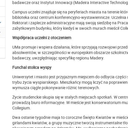
badawcze oraz Instytut Innowacji (Madeira Interactive Technologie
Campus uczelni znajduje się na peryferiach miasta na terenie któr
biblioteka oraz centrum konferencyjno-wystawiennicze. Uczelnia
Rektorat i zaplecze administracyjne mają swoją siedzibę na Pra
zabytkowym budynku, który kiedyś w swoich murach mieścił Coll
Współpraca uczelni z otoczeniem
UMa promuje i wspiera działania, które sprzyjają rozwojowi przed
absolwentów, w szczególności w europejskim obszarze szkolnict
badawczy, uwzględniając specyfikę regionu Madery.
Funchal stolica wyspy
Uniwersytet i miasto jest przyjaznym miejscem do odbycia części 
trybu życia wyspiarskiego. Mieszkańcy mogą liczyć na poprawieni
wymusza ciągłe pokonywanie różnic terenowych.
Życie studenckie skupia się w stałych miejscach spotkań. W cent
prowadzą biuro informacyjne. W mieście jest konserwatorium muz
Collegium.
Dwa ostanie tygodnie maja to coroczne Święto Kwiatów w mieście
girlandami kwiatów, a grupy muzyczne tworzą instrumentalne tło