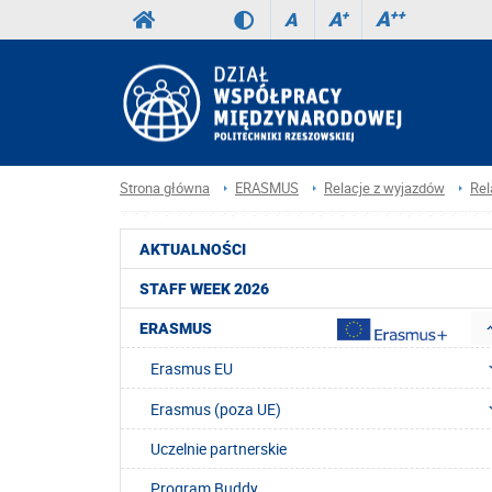
A
++
A
+
A
Strona główna
ERASMUS
Relacje z wyjazdów
Rel
AKTUALNOŚCI
STAFF WEEK 2026
ERASMUS
Erasmus EU
Erasmus (poza UE)
Uczelnie partnerskie
Program Buddy