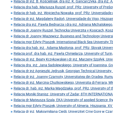
Relacja dr inż. B. Kościelniak, dra inż. K. Gancarczyka, dra inż. A
Relacja dra hab. Mariusza Ruszel, prof. PRz, University of Preš
Relacja dr hab. inż. Wojciecha Nowaka, prof. PRz, Universidade 
Relacja dr inż. Magdaleny Radoń, Universidade do Vigo, Hiszpan
Relacja dra inż. Pawła Bednarza i dra inż. Adriana Michalskiego,
Relacja dr Joanny Ruszel, Technicka Univerzita v Kosicach, Kos
Relacja dr Joanny Wiażewicz, Business and Technology Universi
Relacja mgr Edyty Ptaszek, International Black Sea University.Tbi
Relacja dra hab. inż., Adama Masłonia, prof. PRz, Slovak Univer
Relacja prof. dra hab. inż. Pawła Chmielarza, University of Turin
Relacja dr inż. Beaty Krzykowskiej i dr inż. Marzeny Szpiłyk, Uni
Relacja dra. inż. Jana Sadolewskiego, University of Ioannina, Gr
Relacja dr inż Agnieszki Jędrusik, Georgian Technical University,
Relacja dr inż. Joanny Czarnoty, Universitatea din Oradea, Rum
Relacja dr inż. Marcina Chutkowskiego, Universita di Ferrara, W
Relacja dr. hab. inż. Marka Magdziaka, prof. PRz, University of 
Relacja Moniki Stanisz, University of Zadar, 8TH INTERNATIO
Relacja dr Mateusza Szala, EKA University of applied Science, 
Relacja mgr Edyty Ptaszek, University of Almeria. Hiszpania. XV
Relacja dr inż. Maksymiliana Cieśli, Univerzitet Crne Gore w Cz