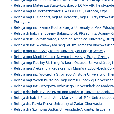
Relacja mgr Mateusza Starzykowskiego, LOMA AIR, Heist-op-den
Relacja mgr M. Doroszkiewicz, P.A COLLEGE, Larnaca, Cypr
Relacja mgr E. Gancarz, mgr M. Kołodziej, mgr G. Krzyszkowskie
Portugalia
Relacja mgr inż. Kamila Kucharskiego, University of Pisa, Włoch
Relacja dr hab. inż. Bożeny Babiarz, prof. PRz i dr inż. Joanny 
Relacja dr iż. Dolroty Naróg, Georgian Technical University, Gruz
Relacja dr inż. Wiesławy Malskiej i dr inż. Tomasza Binkowskiego
Relacja mgr Katarzyny Kurek, University of Foggia, Włochy
Relacja mgr Moniki Kamler, Newton University, Praga, Czechy
Relacja mgr Pauliny Bieli i mgr Wiktora Ostasza, Università degl
Relacja mgr Aleksandry Kędzior i mgr Marii Warzybok-Lech, Coll
Relacja mgr inż. Wojciecha Strojnego, Aristotle University of Thes
Relacja mgr Weroniki Czółno i mgr Kamili Kubackiej, Universida
Relacja mgr inż. Grzegorza Rybickiego, Universidade de Madeira
Relacja dra hab. inż. Maksymiliana Mądziela, Università degli Stu
Relacja dr hab. inż. arch. Anny Martyki, prof. PRz, Universidade
Relacja dra Pawła Perza, University of Zadar, Chorwacja
Relacja dra Szymona Dudka, Universidade Alicante, Hiszpania