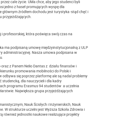
rzez całe życie. UMa chce, aby jego studenci byli
osi jedno z haseł promujących wyspę dla
 że głównym źródłem dochodu jest turystyka
stąd chęć i
ru przyjeżdżających.
i profesorskiej, która poświęca swój czas na
ka ma podpisaną umowę międzyinstytucjonalną z ULP
ry administracyjnej. Nasza umowa podpisana w
u.
oraz z Panem Nelio Dantas z działu finansów i
 kierunku promowania mobilności do Polski i
odbywa się poprzez platformę ale są nadal problemy
studencką, dla nauczycieli i dla kadry
mach programu Erasmus 94 studentów a uczelnia
elarstwie. Największa grupa przyjeżdżających
manistycznym, Nauk Ścisłych i Inżynierskich, Nauk
e. W strukturze uczelni jest Wyższa Szkoła Zdrowia i
ą również jednostki naukowe realizujące projekty