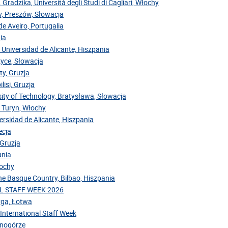
. Gradzika, Università degli Studi di Cagliari, Włochy
ov, Preszów, Słowacja
de Aveiro, Portugalia
ia
 Universidad de Alicante, Hiszpania
zyce, Słowacja
ty, Gruzja
lisi, Gruzja
sity of Technology, Bratysława, Słowacja
, Turyn, Włochy
versidad de Alicante, Hiszpania
ecja
 Gruzja
unia
łochy
the Basque Country, Bilbao, Hiszpania
NAL STAFF WEEK 2026
Ryga, Łotwa
 International Staff Week
arnogórze