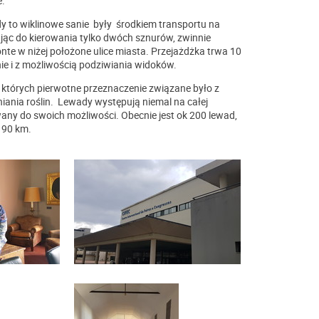
e.
dy to wiklinowe sanie były środkiem transportu na
jąc do kierowania tylko dwóch sznurów, zwinnie
e w niżej położone ulice miasta. Przejażdżka trwa 10
ie i z możliwością podziwiania widoków.
 których pierwotne przeznaczenie związane było z
ania roślin.
Lewady występują niemal na całej
wany do swoich możliwości. Obecnie jest ok 200 lewad,
. 90 km.