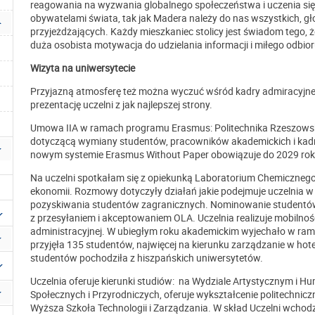
reagowania na wyzwania globalnego społeczeństwa i uczenia się p
obywatelami świata, tak jak Madera należy do nas wszystkich, gł
przyjeżdżających. Każdy mieszkaniec stolicy jest świadom tego,
duża osobista motywacja do udzielania informacji i miłego odbio
Wizyta na uniwersytecie
Przyjazną atmosferę też można wyczuć wśród kadry admiracyjnej 
prezentację uczelni z jak najlepszej strony.
Umowa IIA w ramach programu Erasmus: Politechnika Rzeszows
dotyczącą wymiany studentów, pracowników akademickich i kad
nowym systemie Erasmus Without Paper obowiązuje do 2029 rok
Na uczelni spotkałam się z opiekunką Laboratorium Chemicznego 
ekonomii. Rozmowy dotyczyły działań jakie podejmuje uczelnia w
pozyskiwania studentów zagranicznych. Nominowanie studentów 
z przesyłaniem i akceptowaniem OLA. Uczelnia realizuje mobilność 
administracyjnej. W ubiegłym roku akademickim wyjechało w ra
przyjęła 135 studentów, najwięcej na kierunku zarządzanie w hot
studentów pochodziła z hiszpańskich uniwersytetów.
Uczelnia oferuje kierunki studiów: na W
ydziale Artystycznym i Hu
Społecznych i Przyrodniczych, oferuje wykształcenie politechniczn
Wyższa Szkoła Technologii i Zarządzania. W skład Uczelni wchodz