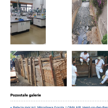
Pozostałe galerie
Relacja mgr inż. Mirosława Gorola, LOMA AIR, Heist-op-den-Berg