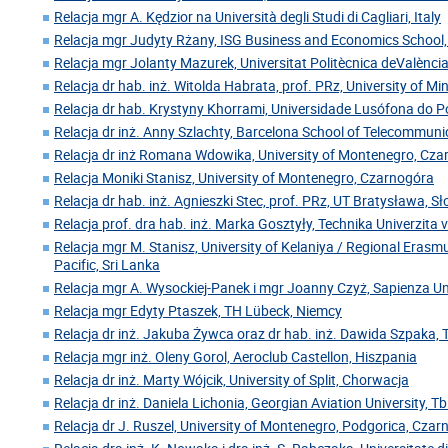
Relacja mgr A. Kędzior na Università degli Studi di Cagliari, Italy
Relacja mgr Judyty Rżany, ISG Business and Economics School,
Relacja mgr Jolanty Mazurek, Universitat Politècnica deValència
Relacja dr hab. inż. Witolda Habrata, prof. PRz, University of Mi
Relacja dr hab. Krystyny Khorrami, Universidade Lusófona do Po
Relacja dr inż. Anny Szlachty, Barcelona School of Telecommuni
Relacja dr inż Romana Wdowika, University of Montenegro, Cz
Relacja Moniki Stanisz, University of Montenegro, Czarnogóra
Relacja dr hab. inż. Agnieszki Stec, prof. PRz, UT Bratysława, S
Relacja prof. dra hab. inż. Marka Gosztyły, Technika Univerzita 
Relacja mgr M. Stanisz, University of Kelaniya / Regional Erasm
Pacific, Sri Lanka
Relacja mgr A. Wysockiej-Panek i mgr Joanny Czyż, Sapienza U
Relacja mgr Edyty Ptaszek, TH Lübeck, Niemcy
Relacja dr inż. Jakuba Żywca oraz dr hab. inż. Dawida Szpaka, 
Relacja mgr inż. Oleny Gorol, Aeroclub Castellon, Hiszpania
Relacja dr inż. Marty Wójcik, University of Split, Chorwacja
Relacja dr inż. Daniela Lichonia, Georgian Aviation University, Tbil
Relacja dr J. Ruszel, University of Montenegro, Podgorica, Cza