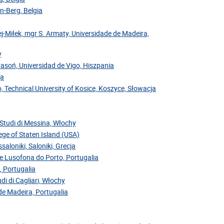
-Berg, Belgia
j-Miłek, mgr S. Armaty, Universidade de Madeira,
y
Krasoń, Universidad de Vigo, Hiszpania
ja
, Technical University of Kosice, Koszyce, Słowacja
i Studi di Messina, Włochy
ege of Staten Island (USA)
saloniki, Saloniki, Grecja
de Lusofona do Porto, Portugalia
, Portugalia
di di Cagliari, Włochy
 de Madeira, Portugalia