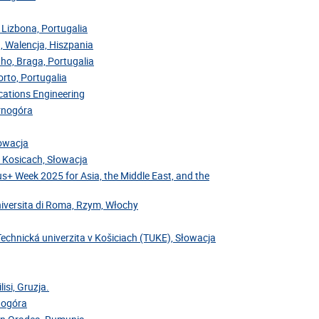
 Lizbona, Portugalia
, Walencja, Hiszpania
nho, Braga, Portugalia
rto, Portugalia
cations Engineering
arnogóra
łowacja
v Kosicach, Słowacja
us+ Week 2025 for Asia, the Middle East, and the
niversita di Roma, Rzym, Włochy
Technická univerzita v Košiciach (TUKE), Słowacja
isi, Gruzja.
rnogóra