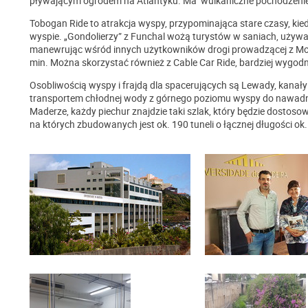
pływającym ogrodem na Atlantyku. Ma wulkaniczne pochodzeni
Tobogan Ride to atrakcja wyspy, przypominająca stare czasy, kie
wyspie. „Gondolierzy” z Funchal wożą turystów w saniach, używa
manewrując wśród innych użytkowników drogi prowadzącej z Mont
min. Można skorzystać również z Cable Car Ride, bardziej wygodn
Osobliwością wyspy i frajdą dla spacerujących są Lewady, kanały
transportem chłodnej wody z górnego poziomu wyspy do nawadni
Maderze, każdy piechur znajdzie taki szlak, który będzie dostoso
na których zbudowanych jest ok. 190 tuneli o łącznej długości ok