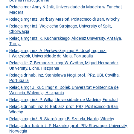
Relacja mgr Anny Niżnik, Universidade da Madeira w Funchal,
Madera
Relacja mgr inż. Barbary Masłoń, Politecnico di Bari, Włochy
Relacja mgr inż. Wojciecha Strojnego, University of Split,
Chorwacja
Relacja mgr inż. K. Kucharskiego, Akdeniz University, Antalya,
Turcja
Relacja mgr inż. A. Perłowskiej, mgr A. Ursel, mgr inż.
I.Warzybok, Universidade da Maia, Portugalia
Relacja lic. Z. Bernaczek i mgr W. Czółno, Miguel Hernandez
University, Elche, Hiszpania
Relacja dr hab. inż. Stanisława Nogi, prof. PRz, UBI, Covilha,
Portugalia
Relacja mgr J. Kuc i mgr K. Dołek, Universitat Politecnica de
Valencia, Walencja, Hiszpania
Relacja mgr inż. P. Wilka, Universidade de Madeira, Funchal
Relacja dr hab. inż. B. Babiarz, prof. PRz, Politecnico di Bari,
Włochy
Relacja mgr inż. B. Staroń, mgr B. Szetela, Nardo, Włochy
Relacja dra. hab. inż. P. Nazarko, prof. PRz Stavanger University,
Norwegia