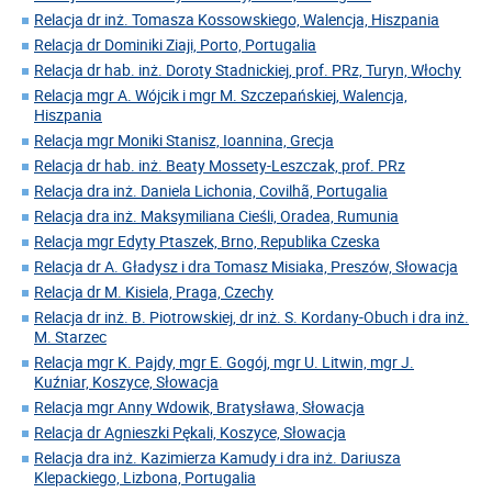
Relacja dr inż. Tomasza Kossowskiego, Walencja, Hiszpania
Relacja dr Dominiki Ziaji, Porto, Portugalia
Relacja dr hab. inż. Doroty Stadnickiej, prof. PRz, Turyn, Włochy
Relacja mgr A. Wójcik i mgr M. Szczepańskiej, Walencja,
Hiszpania
Relacja mgr Moniki Stanisz, Ioannina, Grecja
Relacja dr hab. inż. Beaty Mossety-Leszczak, prof. PRz
Relacja dra inż. Daniela Lichonia, Covilhã, Portugalia
Relacja dra inż. Maksymiliana Cieśli, Oradea, Rumunia
Relacja mgr Edyty Ptaszek, Brno, Republika Czeska
Relacja dr A. Gładysz i dra Tomasz Misiaka, Preszów, Słowacja
Relacja dr M. Kisiela, Praga, Czechy
Relacja dr inż. B. Piotrowskiej, dr inż. S. Kordany-Obuch i dra inż.
M. Starzec
Relacja mgr K. Pajdy, mgr E. Gogój, mgr U. Litwin, mgr J.
Kuźniar, Koszyce, Słowacja
Relacja mgr Anny Wdowik, Bratysława, Słowacja
Relacja dr Agnieszki Pękali, Koszyce, Słowacja
Relacja dra inż. Kazimierza Kamudy i dra inż. Dariusza
Klepackiego, Lizbona, Portugalia