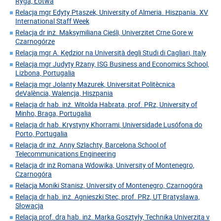
Ryga, Łotwa
Relacja mgr Edyty Ptaszek, University of Almeria. Hiszpania. XV
International Staff Week
Relacja dr inż. Maksymiliana Cieśli, Univerzitet Crne Gore w
Czarnogórze
Relacja mgr A. Kędzior na Università degli Studi di Cagliari, Italy
Relacja mgr Judyty Rżany, ISG Business and Economics School,
Lizbona, Portugalia
Relacja mgr Jolanty Mazurek, Universitat Politècnica
deValència, Walencja, Hiszpania
Relacja dr hab. inż. Witolda Habrata, prof. PRz, University of
Minho, Braga, Portugalia
Relacja dr hab. Krystyny Khorrami, Universidade Lusófona do
Porto, Portugalia
Relacja dr inż. Anny Szlachty, Barcelona School of
Telecommunications Engineering
Relacja dr inż Romana Wdowika, University of Montenegro,
Czarnogóra
Relacja Moniki Stanisz, University of Montenegro, Czarnogóra
Relacja dr hab. inż. Agnieszki Stec, prof. PRz, UT Bratysława,
Słowacja
Relacja prof. dra hab. inż. Marka Gosztyły, Technika Univerzita v