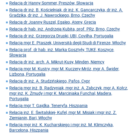
Relacja dr Hanny Sommer, Preszów, Słowacja
Relacja dr inż. B. Kościelniak, dr inż. K. Gancarczyka, dr inż. A.
Gradzika, dr inż. J. Nawrockiego, Brno, Czechy
Relacja dr Joanny Ruszel, Egaleo, Ateny, Grecja
Relacja dr hab. inż. Andrzeja Kubita, prof. PRz, Brno, Czechy
Relacja dr inż. Grzegorza Drupki, UBI, Covilha, Portugalia
Relacja mgr E. Ptaszek, Università degli Studi di Firenze, Włochy
Relacja prof. dr hab. inż. Marka Gosztyły, TUKE, Koszyce,
Słowacja
Relacja dr inż. arch. A. Mikrut-Kusy, Minden, Niemcy
Relacja mgr M. Kustry, mgr M. Kuczery-Mróz, mgr A. Świder,
Lizbona, Portugalia
Relacja dr inż. A. Studzińskiego, Pafos, Cypr
Relacja mgr inż. B. Radzyniak, mgr inż. A. Ząbczyk, mgr A. Kołcz,
mgr inż. K. Żmudy i mgr K. Marciniaka Funchal, Madera,
Portugalia
Relacja mgr T. Gajdka, Teneryfa, Hiszpania
Relacja inż. E. Świtalskiej- Kufel, mgr M. Misiak i mgr inż. Z.
Ziemianin, Bari, Włochy
Relacja mgr inż. K. Kucharskiego i mgr inż. M. Klimczyka,
Barcelona, Hiszpania