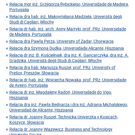
Relacja mgr inż. Grzegorza Rybickiego, Universidade de Madeira,
Portugalia
Relacja dra hab. inż. Maksymiliana Mądziela, Università degli
Studi di Cagliari, Włochy
Relacja dr hab. inż. arch. Anny Martyki, prof. PRz, Universidade
de Madeira, Portugalia
Relacja dra Pawła Perza, University of Zadar, Chorwacja
Relacja dra Szymona Dudka, Universidade Alicante, Hiszpania
Relacja dr inż. B. Kościelniak, dra inż. K. Gancarczyka, dra inż. A.
Gradzika, Università degli Studi di Cagliari, Włochy
Relacja dra hab. Mariusza Ruszel, prof. PRz, University of
Prešov, Preszów, Słowacja
Relacja dr hab. inż. Wojciecha Nowaka, prof. PRz, Universidade
de Aveiro, Portugalia
Relacja dr inż. Magdaleny Radoń, Universidade do Vigo,
Hiszpania
Relacja dra inż. Pawła Bednarza i dra inż. Adriana Michalskiego,
Universidad de Alicante, Hiszpania
Relacja dr Joanny Ruszel, Technicka Univerzita v Kosicach,
Koszyce, Słowacja
Relacja dr Joanny Wiażewicz, Business and Technology
University, Gruzja