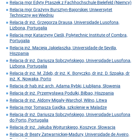
Relacja mgr Edyty Ptaszek z Fachhochschule Bielefeld (Niemcy)
Relacja mgr Grażyny Bursztyn-Bajorskiej, Uniwersytet
Techniczny we Wiedniu
Relacja dr inż. Grzegorza Drausa, Universidade Lusofona,
Lizbona, Portugalia
Relacja mgr Katarzyny Cieśli, Polytechnic Institute of Combra,
Portugalia
Relacja inż. Macieja Jakielaszka, Universidade de Sevilla,
Hiszpania
Relacja dr inż. Dariusza Sobczyńskiego, Universidade Lusofona,
Lizbona, Portugalia
Relacja dr inż. M. Zdeb, dr inż. K. Boryczko, dr inż. D. Szpaka, dr
inż. K. Nowaka, Porto
Relacja dr hab.inż.arch. Adama Rybki, Ljubljana, Słowenia
Relacja dr inż. Przemysława Podulki, Bilbao, Hiszpania
Relacja dr inż. Aldony Migały-Warchoł, Wilno, Litwa
Relacja mgr Tomasza Gajdka, szkolenie w Maladze
Relacja dr inż. Dariusza Sobczyńskiego, Universidade Lusofona
do Porto, Portugalia
Relacja dr inż. Jakuba Wojturskiego, Koszyce, Słowacja
Relacja dr Beaty Zatwarnickiej-Madury, Universidade de Aveiro,