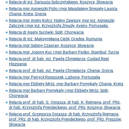
Relacja dr inż. Dariusza Sobczyńskiego, Koszyce, Słowacja
Relacja mgr Agnieszki Pizło i mgr Magdaleny Śmigały-Lasota,
Chania, Kreta, Grecja
Relacja mgr Anety Kołcz, Haliny Zawiszy, mgr inż. Agnieszki
Ząbczyk i mgr inż. Krzysztofa Żmudy, Aveiro, Portugalia.
Relacja dr Agaty Surówki, Split, Chorwacja
Relacja dr inż. Maksymiliana Cieśli, Oradea, Rumunia
Relacja mgr Sabiny Czapran, Koszyce, Słowacja
Relacja mgr Joanny Kuc i mgr Barbary Paśko, Stambuł, Turcja
Relacja prof. dr hab. inż. Pawła Chmielarza, Cuidad Real,
Hiszpania
Relacja prof. dr hab. inż. Pawła Chmielarza, Chania, Grecja
Relacja mgr Patrycji Rzeszutek, Lizbona, Portugalia
Relacja mgr Elżbiety Mróz, mgr Barbary Pomykały, Chania, Kreta
Relacja mgr Barbary Pomykały i mgr Elżbiety Mróz, Split,
Chorwacja
Relacja prof. dr hab. G. Ostasza, dr hab. K. Rejmana, prof. PRz,
dr hab. Krzysztofa Prendeckiego, prof. PRz, Koszyce, Słowacja
Relacja prof. Grzegorza Ostasza, dr hab. Krzysztofa Rejmana,
prof. PRz, dr hab. Krzysztofa Prendeckiego, prof. PRz, Preszów,
Słowacja