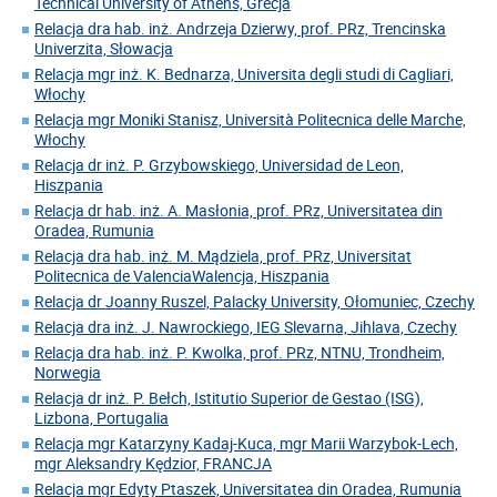
Technical University of Athens, Grecja
Relacja dra hab. inż. Andrzeja Dzierwy, prof. PRz, Trencinska
Univerzita, Słowacja
Relacja mgr inż. K. Bednarza, Universita degli studi di Cagliari,
Włochy
Relacja mgr Moniki Stanisz, Università Politecnica delle Marche,
Włochy
Relacja dr inż. P. Grzybowskiego, Universidad de Leon,
Hiszpania
Relacja dr hab. inż. A. Masłonia, prof. PRz, Universitatea din
Oradea, Rumunia
Relacja dra hab. inż. M. Mądziela, prof. PRz, Universitat
Politecnica de ValenciaWalencja, Hiszpania
Relacja dr Joanny Ruszel, Palacky University, Ołomuniec, Czechy
Relacja dra inż. J. Nawrockiego, IEG Slevarna, Jihlava, Czechy
Relacja dra hab. inż. P. Kwolka, prof. PRz, NTNU, Trondheim,
Norwegia
Relacja dr inż. P. Bełch, Istitutio Superior de Gestao (ISG),
Lizbona, Portugalia
Relacja mgr Katarzyny Kadaj-Kuca, mgr Marii Warzybok-Lech,
mgr Aleksandry Kędzior, FRANCJA
Relacja mgr Edyty Ptaszek, Universitatea din Oradea, Rumunia