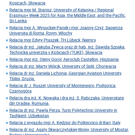
Kosicach, Słowacja
Relacja mgr M. Stanisz, University of Kelaniya / Regional
Erasmus+ Week 2025 for Asia, the Middle East, and the Pacific,
Sri Lanka
Relacja mgr A. Wysockiej-Panek i mgr Joanny Czyż, Sapienza
Universita di Roma, Rzym, Włochy
Relacja mgr Edyty Ptaszek, TH Lübeck, Niemcy
Relacja dr inż. Jakuba Żywca oraz dr hab. inż. Dawida Szpaka,
Technická univerzita v Košiciach (TUKE), Słowacja
Relacja mgr inż. Oleny Gorol, Aeroclub Castellon, Hiszpania
Relacja dr inż. Marty Wójcik, University of Split, Chorwacja
Relacja dr inż. Daniela Lichonia, Georgian Aviation University,
Tbilisi, Gruzja.
Relacja dr J. Ruszel, University of Montenegro, Podgorica,
Czarnogóra
Relacja dra inż. K. Nowaka i dra inż. S. Rabczaka, Universitate
din Oradea, Rumunia,
Relacja dr inż. Pawła Perza, Turin Polytechnic University in
Tashkent, Uzbekistan
Relacja z wyjazdu mgr A. Kędzior do Politecnico di Bari, Italy
Relacja dr inż. Agaty Skwarczyńskiej-Wojsy, University of Mostar,
Bośnia i Hercegowina