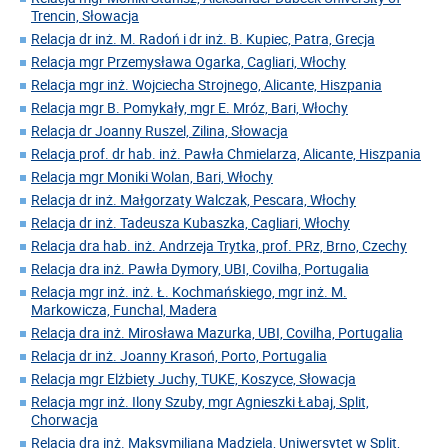
Trencin, Słowacja
Relacja dr inż. M. Radoń i dr inż. B. Kupiec, Patra, Grecja
Relacja mgr Przemysława Ogarka, Cagliari, Włochy
Relacja mgr inż. Wojciecha Strojnego, Alicante, Hiszpania
Relacja mgr B. Pomykały, mgr E. Mróz, Bari, Włochy
Relacja dr Joanny Ruszel, Zilina, Słowacja
Relacja prof. dr hab. inż. Pawła Chmielarza, Alicante, Hiszpania
Relacja mgr Moniki Wolan, Bari, Włochy
Relacja dr inż. Małgorzaty Walczak, Pescara, Włochy
Relacja dr inż. Tadeusza Kubaszka, Cagliari, Włochy
Relacja dra hab. inż. Andrzeja Trytka, prof. PRz, Brno, Czechy
Relacja dra inż. Pawła Dymory, UBI, Covilha, Portugalia
Relacja mgr inż. inż. Ł. Kochmańskiego, mgr inż. M.
Markowicza, Funchal, Madera
Relacja dra inż. Mirosława Mazurka, UBI, Covilha, Portugalia
Relacja dr inż. Joanny Krasoń, Porto, Portugalia
Relacja mgr Elżbiety Juchy, TUKE, Koszyce, Słowacja
Relacja mgr inż. Ilony Szuby, mgr Agnieszki Łabaj, Split,
Chorwacja
Relacja dra inż. Maksymiliana Mądziela, Uniwersytet w Split,