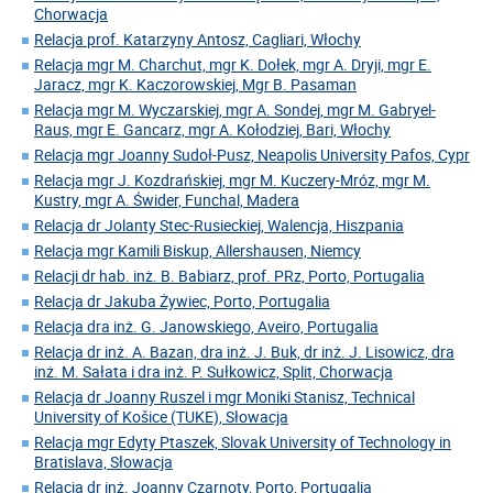
Chorwacja
Relacja prof. Katarzyny Antosz, Cagliari, Włochy
Relacja mgr M. Charchut, mgr K. Dołek, mgr A. Dryji, mgr E.
Jaracz, mgr K. Kaczorowskiej, Mgr B. Pasaman
Relacja mgr M. Wyczarskiej, mgr A. Sondej, mgr M. Gabryel-
Raus, mgr E. Gancarz, mgr A. Kołodziej, Bari, Włochy
Relacja mgr Joanny Sudoł-Pusz, Neapolis University Pafos, Cypr
Relacja mgr J. Kozdrańskiej, mgr M. Kuczery-Mróz, mgr M.
Kustry, mgr A. Świder, Funchal, Madera
Relacja dr Jolanty Stec-Rusieckiej, Walencja, Hiszpania
Relacja mgr Kamili Biskup, Allershausen, Niemcy
Relacji dr hab. inż. B. Babiarz, prof. PRz, Porto, Portugalia
Relacja dr Jakuba Żywiec, Porto, Portugalia
Relacja dra inż. G. Janowskiego, Aveiro, Portugalia
Relacja dr inż. A. Bazan, dra inż. J. Buk, dr inż. J. Lisowicz, dra
inż. M. Sałata i dra inż. P. Sułkowicz, Split, Chorwacja
Relacja dr Joanny Ruszel i mgr Moniki Stanisz, Technical
University of Košice (TUKE), Słowacja
Relacja mgr Edyty Ptaszek, Slovak University of Technology in
Bratislava, Słowacja
Relacja dr inż. Joanny Czarnoty, Porto, Portugalia