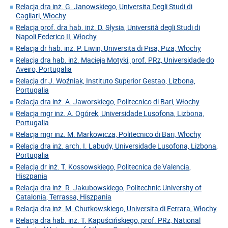
Relacja dra inż. G. Janowskiego, Universita Degli Studi di
Cagliari, Włochy
Relacja prof. dra hab. inż. D. Słysia, Università degli Studi di
Napoli Federico II, Włochy
Relacja dr hab. inż. P. Liwin, Universita di Pisa, Piza, Włochy
Relacja dra hab. inż. Macieja Motyki, prof. PRz, Universidade do
Aveiro, Portugalia
Relacja dr J. Woźniak, Instituto Superior Gestao, Lizbona,
Portugalia
Relacja dra inż. A. Jaworskiego, Politecnico di Bari, Włochy
Relacja mgr inż. A. Ogórek, Universidade Lusofona, Lizbona,
Portugalia
Relacja mgr inż. M. Markowicza, Politecnico di Bari, Włochy
Relacja dra inż. arch. I. Labudy, Universidade Lusofona, Lizbona,
Portugalia
Relacja dr inż. T. Kossowskiego, Politecnica de Valencia,
Hiszpania
Relacja dra inż. R. Jakubowskiego, Politechnic University of
Catalonia, Terrassa, Hiszpania
Relacja dra inż. M. Chutkowskiego, Universita di Ferrara, Włochy
Relacja dra hab. inż. T. Kapuścińskiego, prof. PRz, National