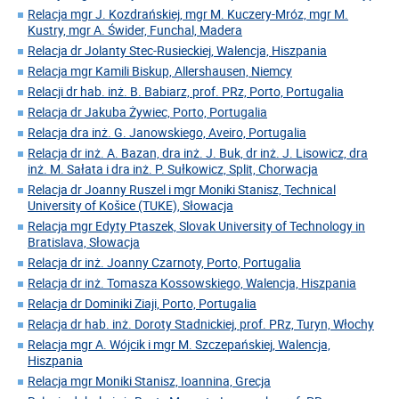
Relacja mgr J. Kozdrańskiej, mgr M. Kuczery-Mróz, mgr M.
Kustry, mgr A. Świder, Funchal, Madera
Relacja dr Jolanty Stec-Rusieckiej, Walencja, Hiszpania
Relacja mgr Kamili Biskup, Allershausen, Niemcy
Relacji dr hab. inż. B. Babiarz, prof. PRz, Porto, Portugalia
Relacja dr Jakuba Żywiec, Porto, Portugalia
Relacja dra inż. G. Janowskiego, Aveiro, Portugalia
Relacja dr inż. A. Bazan, dra inż. J. Buk, dr inż. J. Lisowicz, dra
inż. M. Sałata i dra inż. P. Sułkowicz, Split, Chorwacja
Relacja dr Joanny Ruszel i mgr Moniki Stanisz, Technical
University of Košice (TUKE), Słowacja
Relacja mgr Edyty Ptaszek, Slovak University of Technology in
Bratislava, Słowacja
Relacja dr inż. Joanny Czarnoty, Porto, Portugalia
Relacja dr inż. Tomasza Kossowskiego, Walencja, Hiszpania
Relacja dr Dominiki Ziaji, Porto, Portugalia
Relacja dr hab. inż. Doroty Stadnickiej, prof. PRz, Turyn, Włochy
Relacja mgr A. Wójcik i mgr M. Szczepańskiej, Walencja,
Hiszpania
Relacja mgr Moniki Stanisz, Ioannina, Grecja