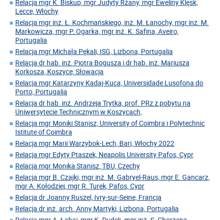
Relacja mgr K. Biskup, mgr Judyty Rżany, mgr Eweliny Klęsk,
Lecce, Włochy
Relacja mgr inż. Ł. Kochmańskiego, inż. M. Łanochy, mgr inż. M.
Markowicza, mgr P. Ogarka, mgr inż. K. Safina, Aveiro,
Portugalia
Relacja mgr Michała Pękali, ISG, Lizbona, Portugalia
Relacja dr hab. inż. Piotra Bogusza i dr hab. inż. Mariusza
Korkosza, Koszyce, Słowacja
Relacja mgr Katarzyny Kadaj-Kuca, Universidade Lusofona do
Porto, Portugalia
Relacja dr hab. inż. Andrzeja Trytka, prof. PRz z pobytu na
Uniwersytecie Technicznym w Koszycach,
Relacja mgr Moniki Stanisz, University of Coimbra i Polytechnic
Istitute of Coimbra
Relacja mgr Marii Warzybok-Lech, Bari, Włochy 2022
Relacja mgr Edyty Ptaszek, Neapolis University Pafos, Cypr
Relacja mgr Monika Stanisz, TBU, Czechy
Relacja mgr B. Czajki, mgr inż. M. Gabryel-Raus, mgr E. Gancarz,
mgr A. Kołodziej, mgr R. Turek, Pafos, Cypr
Relacja dr Joanny Ruszel, Ivry-sur-Seine, Francja
Relacja dr inż. arch. Anny Martyki, Lizbona, Portugalia
Relacja mgr A. Łabaj, mgr K. Dudek, mgr inż. S. Chorzępa,