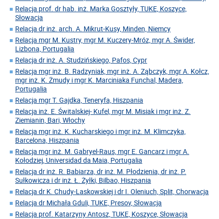
Relacja prof. dr hab. inż. Marka Gosztyły, TUKE, Koszyce,
Słowacja
Relacja dr inż. arch. A. Mikrut-Kusy, Minden, Niemcy
Relacja mgr M. Kustry, mgr M. Kuczery-Mróz, mgr A. Świder,
Lizbona, Portugalia
Relacja dr inż. A. Studzińskiego, Pafos, Cypr
Relacja mgr inż. B. Radzyniak, mgr inż. A. Ząbczyk, mgr A. Kołcz,
mgr inż. K. Żmudy i mgr K. Marciniaka Funchal, Madera,
Portugalia
Relacja mgr T. Gajdka, Teneryfa, Hiszpania
Relacja inż. E. Świtalskiej- Kufel, mgr M. Misiak i mgr inż. Z.
Ziemianin, Bari, Włochy
Relacja mgr inż. K. Kucharskiego i mgr inż. M. Klimczyka,
Barcelona, Hiszpania
Relacja mgr inż. M. Gabryel-Raus, mgr E. Gancarz i mgr A.
Kołodziej, Universidad da Maia, Portugalia
Relacja dr inż. R. Babiarza, dr inż. M. Płodzienia, dr inż. P.
Sułkowicza i dr inż. Ł. Żyłki, Bilbao, Hiszpania
Relacja dr K. Chudy-Laskowskiej i dr I. Oleniuch, Split, Chorwacja
Relacja dr Michała Gduli, TUKE, Presov, Słowacja
Relacja prof. Katarzyny Antosz, TUKE, Koszyce, Słowacja