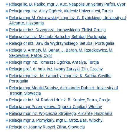
Relacja lic. B. Paśko, mgr J. Kuc, Neapolis University Pafos, Cypr
Relacja mgr inż. Aliny Ogórek, Akdeniz Universitesi, Turcja
Relacja mgr M. Ostrowskiej i mgr inż. G. Rybickiego, University of
Alicante, Hiszpania
Relacja dr inż. Grzegorza Janowskiego, Tbilisi, Gruzja
Relacja dra. inż. Michała Batscha, Setubal, Portugalia
Relacja dr inż. Dawida Wydrzyńskiego, Setubal, Portugalia
Relacja S. Armaty, M. Banat, J. Baran, M. Rzadkiewicz, M.
Sękowskiej, Pafos, Cypr
Relacja mgr inż. Tomasza Ogórka, Antalya, Turcja
Relacja prof. dr hab. inż. Iwony Zarzyki, Zlin, Czechy
Relacja mgr inż.. M. Łanochy i mgr inż. K. Safina, Covilha,
Portugalia
Relacja mgr Moniki Stanisz, Aleksander Dubcek University of
Trencin, Słowacja
Relacja dr inż. M. Radoń i dr inż. B. Kupiec, Patra, Grecja
Relacja mgr Przemysława Ogarka, Cagliari, Włochy
Relacja mgr inż. Wojciecha Strojnego, Alicante, Hiszpania
Relacja mgr B. Pomykały, mgr E. Mróz, Bari, Włochy
Relacja dr Joanny Ruszel, Zilina, Słowacja