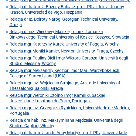
Relacja dr hab. inż. Bożeny Babiarz, prof. PRz i dr inż. Joanny
Krasoń, Universidad de Vigo, Hiszpania
Relacja dr iż. Dolroty Naróg, Georgian Technical University,
Gruzja
Relacja dr inż. Wiesławy Malskiej i dr inż. Tomasza
Binkowskiego, Technical University of Kosice, Koszyce, Słowacja
Relacja mgr Katarzyny Kurek, University of Foggia, Włochy
Relacja mgr Moniki Kamler, Newton University, Praga, Czechy
Relacja mgr Pauliny Bieli i mgr Wiktora Ostasza, Università degli
Studi di Messina, Włochy
Relacja mgr Aleksandry Kędzior i mgr Marii Warzybok-Lech,
College of Staten Island (USA)
Relacja mgr inż. Wojciecha Strojnego, Aristotle University of
Thessaloniki, Saloniki, Grecja
Relacja mgr Weroniki Czółno i mgr Kamili Kubackiej,
Universidade Lusofona do Porto, Portugalia
Relacja mgr inż. Grzegorza Rybickiego, Universidade de Madeira,
Portugalia
Relacja dra hab. inż. Maksymiliana Mądziela, Università degli
Studi di Cagliari, Włochy
Relacja dr hab. inż. arch. Anny Martyki, prof. PRz, Universidade