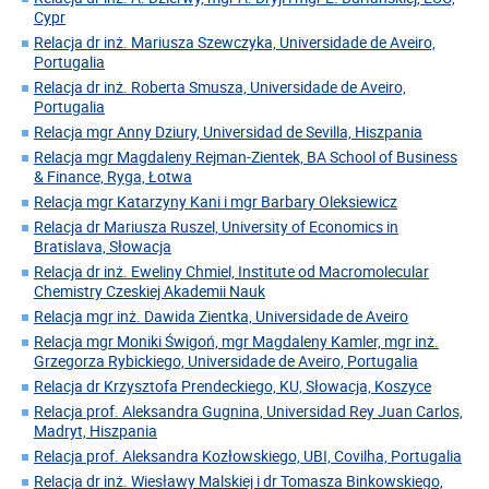
Cypr
Relacja dr inż. Mariusza Szewczyka, Universidade de Aveiro,
Portugalia
Relacja dr inż. Roberta Smusza, Universidade de Aveiro,
Portugalia
Relacja mgr Anny Dziury, Universidad de Sevilla, Hiszpania
Relacja mgr Magdaleny Rejman-Zientek, BA School of Business
& Finance, Ryga, Łotwa
Relacja mgr Katarzyny Kani i mgr Barbary Oleksiewicz
Relacja dr Mariusza Ruszel, University of Economics in
Bratislava, Słowacja
Relacja dr inż. Eweliny Chmiel, Institute od Macromolecular
Chemistry Czeskiej Akademii Nauk
Relacja mgr inż. Dawida Zientka, Universidade de Aveiro
Relacja mgr Moniki Świgoń, mgr Magdaleny Kamler, mgr inż.
Grzegorza Rybickiego, Universidade de Aveiro, Portugalia
Relacja dr Krzysztofa Prendeckiego, KU, Słowacja, Koszyce
Relacja prof. Aleksandra Gugnina, Universidad Rey Juan Carlos,
Madryt, Hiszpania
Relacja prof. Aleksandra Kozłowskiego, UBI, Covilha, Portugalia
Relacja dr inż. Wiesławy Malskiej i dr Tomasza Binkowskiego,