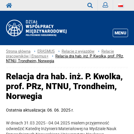
Zaloguj
Wyszukaj
MENU
Strona główna
ERASMUS
Relacje z wyjazdów
Relacje
pracowników | Erasmus+
Relacja dra hab. inż. P. Kwolka, prof. PRz,
NTNU, Trondheim, Norwegia
Relacja dra hab. inż. P. Kwolka,
prof. PRz, NTNU, Trondheim,
Norwegia
Ostatnia aktualizacja: 06. 06. 2025 r.
W dniach 31.03.2025 - 04.04.2025 miałem przyjemność
odwiedzić Katedrę Inżynierii Materiałowej na Wydziale Nauk