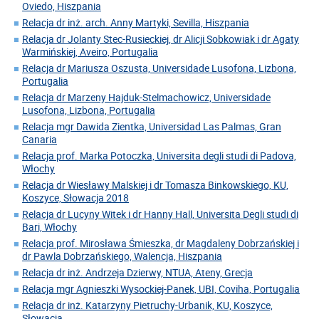
Oviedo, Hiszpania
Relacja dr inż. arch. Anny Martyki, Sevilla, Hiszpania
Relacja dr Jolanty Stec-Rusieckiej, dr Alicji Sobkowiak i dr Agaty
Warmińskiej, Aveiro, Portugalia
Relacja dr Mariusza Oszusta, Universidade Lusofona, Lizbona,
Portugalia
Relacja dr Marzeny Hajduk-Stelmachowicz, Universidade
Lusofona, Lizbona, Portugalia
Relacja mgr Dawida Zientka, Universidad Las Palmas, Gran
Canaria
Relacja prof. Marka Potoczka, Universita degli studi di Padova,
Włochy
Relacja dr Wiesławy Malskiej i dr Tomasza Binkowskiego, KU,
Koszyce, Słowacja 2018
Relacja dr Lucyny Witek i dr Hanny Hall, Universita Degli studi di
Bari, Włochy
Relacja prof. Mirosława Śmieszka, dr Magdaleny Dobrzańskiej i
dr Pawla Dobrzańskiego, Walencja, Hiszpania
Relacja dr inż. Andrzeja Dzierwy, NTUA, Ateny, Grecja
Relacja mgr Agnieszki Wysockiej-Panek, UBI, Coviha, Portugalia
Relacja dr inż. Katarzyny Pietruchy-Urbanik, KU, Koszyce,
Słowacja