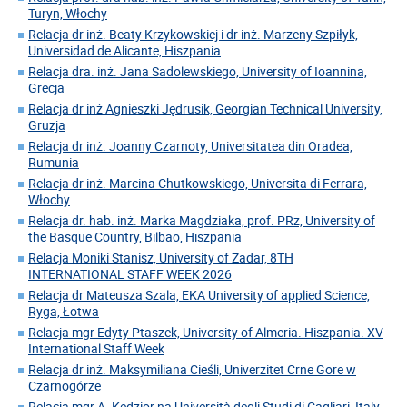
Turyn, Włochy
Relacja dr inż. Beaty Krzykowskiej i dr inż. Marzeny Szpiłyk,
Universidad de Alicante, Hiszpania
Relacja dra. inż. Jana Sadolewskiego, University of Ioannina,
Grecja
Relacja dr inż Agnieszki Jędrusik, Georgian Technical University,
Gruzja
Relacja dr inż. Joanny Czarnoty, Universitatea din Oradea,
Rumunia
Relacja dr inż. Marcina Chutkowskiego, Universita di Ferrara,
Włochy
Relacja dr. hab. inż. Marka Magdziaka, prof. PRz, University of
the Basque Country, Bilbao, Hiszpania
Relacja Moniki Stanisz, University of Zadar, 8TH
INTERNATIONAL STAFF WEEK 2026
Relacja dr Mateusza Szala, EKA University of applied Science,
Ryga, Łotwa
Relacja mgr Edyty Ptaszek, University of Almeria. Hiszpania. XV
International Staff Week
Relacja dr inż. Maksymiliana Cieśli, Univerzitet Crne Gore w
Czarnogórze
Relacja mgr A. Kędzior na Università degli Studi di Cagliari, Italy