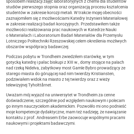
sposobem realizacji zajęć laboratoryjnych z chemii dla studentów
studiów pierwszego stopnia oraz organizacją procesu kształcenia
studentów w zakresie korozji metali. W trakcie mojej obecności
zaznajomiłem się z możliwościami Katedry Inżynierii Materiałowej
w zakresie realizacji badań korozyjnych. Przedstawiłem także
możliwości realizowania prac naukowych w Katedrze Nauki
o Materiałach i Laboratorium Badań Materiałów dla Przemysłu
Lotniczego Politechniki Rzeszowskiej celem określenia możliwych
obszarów współpracy badawczej.
Podczas pobytu w Trondheim zwiedziłem starówkę, w tym
gotycką katedrę i pałac biskupi z XIII w., domy stojące na palach
nad rzeką Nidelva, zabytkowy most Gamle Bybro prowadzący ze
starego miasta do górującej nad nim twierdzy Kristiansten,
podziwiałem widok na miasto z tej twierdzy oraz z wieży
telewizyjnej Tyholttårnet.
Uważam mój wyjazd na uniwersytet w Trondheim za cenne
doświadczenie, szczególnie pod względem naukowym i polecam
go innym nauczycielom akademickim. Pozwoliło mi ono podnieść
moje kompetencje dydaktyczne, mam też nadzieję, że nawiązanie
kontaktu z prof. Andreasem Erbe zaowocuje wspólnymi pracami
naukowymi i projektami badawczymi.