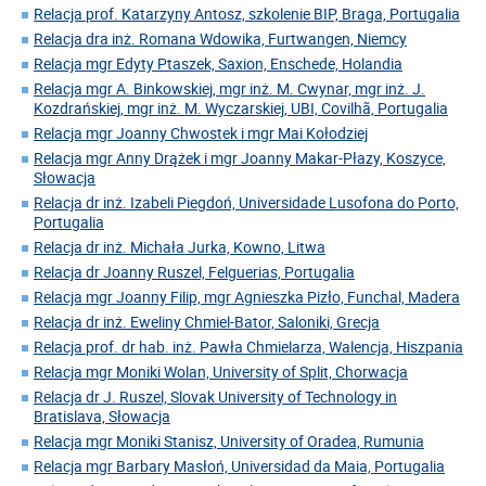
Relacja prof. Katarzyny Antosz, szkolenie BIP, Braga, Portugalia
Relacja dra inż. Romana Wdowika, Furtwangen, Niemcy
Relacja mgr Edyty Ptaszek, Saxion, Enschede, Holandia
Relacja mgr A. Binkowskiej, mgr inż. M. Cwynar, mgr inż. J.
Kozdrańskiej, mgr inż. M. Wyczarskiej, UBI, Covilhã, Portugalia
Relacja mgr Joanny Chwostek i mgr Mai Kołodziej
Relacja mgr Anny Drążek i mgr Joanny Makar-Płazy, Koszyce,
Słowacja
Relacja dr inż. Izabeli Piegdoń, Universidade Lusofona do Porto,
Portugalia
Relacja dr inż. Michała Jurka, Kowno, Litwa
Relacja dr Joanny Ruszel, Felguerias, Portugalia
Relacja mgr Joanny Filip, mgr Agnieszka Pizło, Funchal, Madera
Relacja dr inż. Eweliny Chmiel-Bator, Saloniki, Grecja
Relacja prof. dr hab. inż. Pawła Chmielarza, Walencja, Hiszpania
Relacja mgr Moniki Wolan, University of Split, Chorwacja
Relacja dr J. Ruszel, Slovak University of Technology in
Bratislava, Słowacja
Relacja mgr Moniki Stanisz, University of Oradea, Rumunia
Relacja mgr Barbary Masłoń, Universidad da Maia, Portugalia