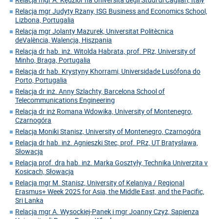
Relacja mgr Judyty Rżany, ISG Business and Economics School,
Lizbona, Portugalia
Relacja mgr Jolanty Mazurek, Universitat Politècnica
deValència, Walencja, Hiszpania
Relacja dr hab. inż. Witolda Habrata, prof. PRz, University of
Minho, Braga, Portugalia
Relacja dr hab. Krystyny Khorrami, Universidade Lusófona do
Porto, Portugalia
Relacja dr inż. Anny Szlachty, Barcelona School of
Telecommunications Engineering
Relacja dr inż Romana Wdowika, University of Montenegro,
Czarnogóra
Relacja Moniki Stanisz, University of Montenegro, Czarnogóra
Relacja dr hab. inż. Agnieszki Stec, prof. PRz, UT Bratysława,
Słowacja
Relacja prof. dra hab. inż. Marka Gosztyły, Technika Univerzita v
Kosicach, Słowacja
Relacja mgr M. Stanisz, University of Kelaniya / Regional
Erasmus+ Week 2025 for Asia, the Middle East, and the Pacific,
Sri Lanka
Relacja mgr A. Wysockiej-Panek i mgr Joanny Czyż, Sapienza