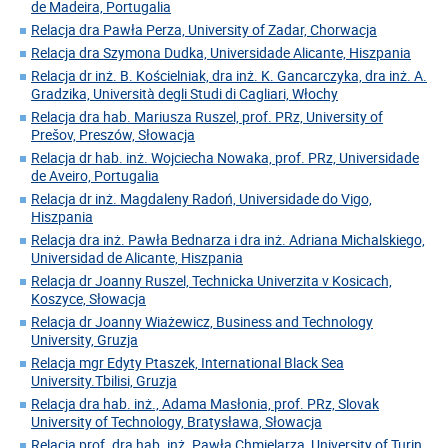
de Madeira, Portugalia
Relacja dra Pawła Perza, University of Zadar, Chorwacja
Relacja dra Szymona Dudka, Universidade Alicante, Hiszpania
Relacja dr inż. B. Kościelniak, dra inż. K. Gancarczyka, dra inż. A.
Gradzika, Università degli Studi di Cagliari, Włochy
Relacja dra hab. Mariusza Ruszel, prof. PRz, University of
Prešov, Preszów, Słowacja
Relacja dr hab. inż. Wojciecha Nowaka, prof. PRz, Universidade
de Aveiro, Portugalia
Relacja dr inż. Magdaleny Radoń, Universidade do Vigo,
Hiszpania
Relacja dra inż. Pawła Bednarza i dra inż. Adriana Michalskiego,
Universidad de Alicante, Hiszpania
Relacja dr Joanny Ruszel, Technicka Univerzita v Kosicach,
Koszyce, Słowacja
Relacja dr Joanny Wiażewicz, Business and Technology
University, Gruzja
Relacja mgr Edyty Ptaszek, International Black Sea
University.Tbilisi, Gruzja
Relacja dra hab. inż., Adama Masłonia, prof. PRz, Slovak
University of Technology, Bratysława, Słowacja
Relacja prof. dra hab. inż. Pawła Chmielarza, University of Turin,