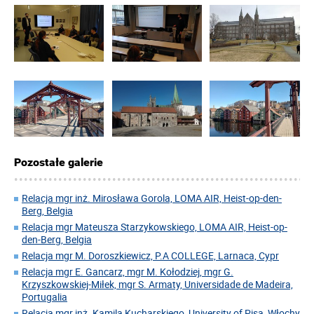
Pozostałe galerie
Relacja mgr inż. Mirosława Gorola, LOMA AIR, Heist-op-den-
Berg, Belgia
Relacja mgr Mateusza Starzykowskiego, LOMA AIR, Heist-op-
den-Berg, Belgia
Relacja mgr M. Doroszkiewicz, P.A COLLEGE, Larnaca, Cypr
Relacja mgr E. Gancarz, mgr M. Kołodziej, mgr G.
Krzyszkowskiej-Miłek, mgr S. Armaty, Universidade de Madeira,
Portugalia
Relacja mgr inż. Kamila Kucharskiego, University of Pisa, Włochy