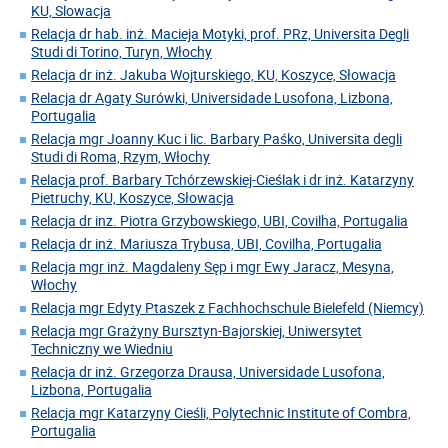
KU, Slowacja
Relacja dr hab. inż. Macieja Motyki, prof. PRz, Universita Degli
Studi di Torino, Turyn, Włochy
Relacja dr inż. Jakuba Wojturskiego, KU, Koszyce, Słowacja
Relacja dr Agaty Surówki, Universidade Lusofona, Lizbona,
Portugalia
Relacja mgr Joanny Kuc i lic. Barbary Paśko, Universita degli
Studi di Roma, Rzym, Włochy
Relacja prof. Barbary Tchórzewskiej-Cieślak i dr inż. Katarzyny
Pietruchy, KU, Koszyce, Słowacja
Relacja dr inz. Piotra Grzybowskiego, UBI, Covilha, Portugalia
Relacja dr inż. Mariusza Trybusa, UBI, Covilha, Portugalia
Relacja mgr inż. Magdaleny Sęp i mgr Ewy Jaracz, Mesyna,
Włochy
Relacja mgr Edyty Ptaszek z Fachhochschule Bielefeld (Niemcy)
Relacja mgr Grażyny Bursztyn-Bajorskiej, Uniwersytet
Techniczny we Wiedniu
Relacja dr inż. Grzegorza Drausa, Universidade Lusofona,
Lizbona, Portugalia
Relacja mgr Katarzyny Cieśli, Polytechnic Institute of Combra,
Portugalia