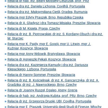
Relacja dr hab. inż. Beaty Mossety-Leszczak, prof. PRz
Relacja dra inż. Daniela Lichonia, Covilhã, Portugalia
Relacja dra inż. Maksymiliana Cieśli, Oradea, Rumunia
Relacja mgr Edyty Ptaszek, Brno, Republika Czeska
Relacja dr A. Gładysz i dra Tomasz Misiaka, Preszów, Słowacja
Relacja dr M. Kisiela, Praga, Czechy
Relacja dr inż. B. Piotrowskiej, dr inż. S. Kordany-Obuch i dra inż.
M. Starzec
Relacja mgr K. Pajdy, mgr E. Gogój, mgr U. Litwin, mgr J.
Kuźniar, Koszyce, Słowacja
Relacja mgr Anny Wdowik, Bratysława, Słowacja
Relacja dr Agnieszki Pękali, Koszyce, Słowacja
Relacja dra inż. Kazimierza Kamudy i dra inż. Dariusza
Klepackiego, Lizbona, Portugalia
Relacja dr Hanny Sommer, Preszów, Słowacja
Relacja dr inż. B. Kościelniak, dr inż. K. Gancarczyka, dr inż. A.
Gradzika, dr inż. J. Nawrockiego, Brno, Czechy
Relacja dr Joanny Ruszel, Egaleo, Ateny, Grecja
Relacja dr hab. inż. Andrzeja Kubita, prof. PRz, Brno, Czechy
Relacja dr inż. Grzegorza Drupki, UBI, Covilha, Portugalia
Relacja mgr E. Ptaszek, Università degli Studi di Firenze, Włochy