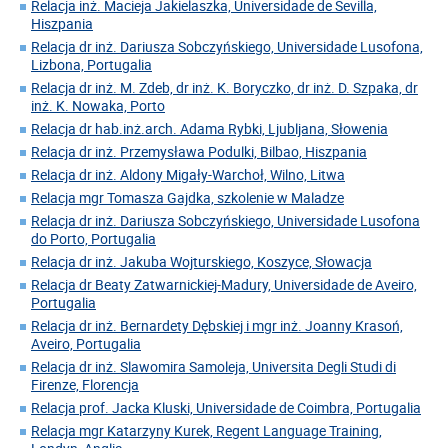
Relacja inż. Macieja Jakielaszka, Universidade de Sevilla,
Hiszpania
Relacja dr inż. Dariusza Sobczyńskiego, Universidade Lusofona,
Lizbona, Portugalia
Relacja dr inż. M. Zdeb, dr inż. K. Boryczko, dr inż. D. Szpaka, dr
inż. K. Nowaka, Porto
Relacja dr hab.inż.arch. Adama Rybki, Ljubljana, Słowenia
Relacja dr inż. Przemysława Podulki, Bilbao, Hiszpania
Relacja dr inż. Aldony Migały-Warchoł, Wilno, Litwa
Relacja mgr Tomasza Gajdka, szkolenie w Maladze
Relacja dr inż. Dariusza Sobczyńskiego, Universidade Lusofona
do Porto, Portugalia
Relacja dr inż. Jakuba Wojturskiego, Koszyce, Słowacja
Relacja dr Beaty Zatwarnickiej-Madury, Universidade de Aveiro,
Portugalia
Relacja dr inż. Bernardety Dębskiej i mgr inż. Joanny Krasoń,
Aveiro, Portugalia
Relacja dr inż. Slawomira Samoleja, Universita Degli Studi di
Firenze, Florencja
Relacja prof. Jacka Kluski, Universidade de Coimbra, Portugalia
Relacja mgr Katarzyny Kurek, Regent Language Training,