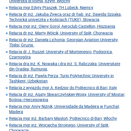
Universita di Roma, Rzym, Włochy
Relacja mgr Edyty Ptaszek, TH Lübeck, Niemcy
Relacja dr inż. Jakuba Żywca oraz dr hab. inż. Dawida Szpaka,
Technická univerzita v Košiciach (TUKE), Słowacja
Relacja mgr inż. Oleny Gorol, Aeroclub Castellon, Hiszpania
Relacja dr inż. Marty Wójcik, University of Split, Chorwacja
Relacja dr inż. Daniela Lichonia, Georgian Aviation University,
Tbilisi, Gruzja.
Relacja dr J. Ruszel, University of Montenegro, Podgorica,
Czarnogóra
Relacja dra inż. K. Nowaka i dra inż. S. Rabczaka, Universitate
din Oradea, Rumunia,
Relacja dr inż. Pawła Perza, Turin Polytechnic University in
Tashkent, Uzbekistan
Relacja z wyjazdu mgr A. Kędzior do Politecnico di Bari, Italy
Relacja dr inż. Agaty Skwarczyńskiej-Wojsy, University of Mostar,
Bośnia i Hercegowina
Relacja mgr Anny Niżnik, Universidade da Madeira w Funchal,
Madera
Relacja mgr inż. Barbary Masłoń, Politecnico di Bari, Włochy
Relacja mgr inż. Wojciecha Strojnego, University of Split,
Chorwacja