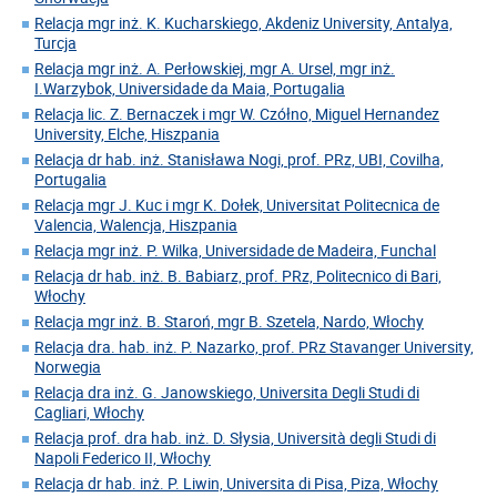
Relacja mgr inż. K. Kucharskiego, Akdeniz University, Antalya,
Turcja
Relacja mgr inż. A. Perłowskiej, mgr A. Ursel, mgr inż.
I.Warzybok, Universidade da Maia, Portugalia
Relacja lic. Z. Bernaczek i mgr W. Czółno, Miguel Hernandez
University, Elche, Hiszpania
Relacja dr hab. inż. Stanisława Nogi, prof. PRz, UBI, Covilha,
Portugalia
Relacja mgr J. Kuc i mgr K. Dołek, Universitat Politecnica de
Valencia, Walencja, Hiszpania
Relacja mgr inż. P. Wilka, Universidade de Madeira, Funchal
Relacja dr hab. inż. B. Babiarz, prof. PRz, Politecnico di Bari,
Włochy
Relacja mgr inż. B. Staroń, mgr B. Szetela, Nardo, Włochy
Relacja dra. hab. inż. P. Nazarko, prof. PRz Stavanger University,
Norwegia
Relacja dra inż. G. Janowskiego, Universita Degli Studi di
Cagliari, Włochy
Relacja prof. dra hab. inż. D. Słysia, Università degli Studi di
Napoli Federico II, Włochy
Relacja dr hab. inż. P. Liwin, Universita di Pisa, Piza, Włochy