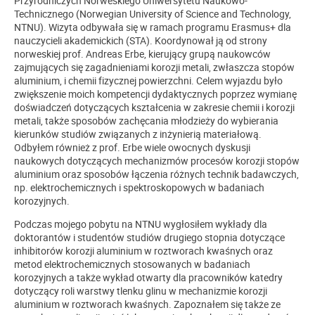
Przyrodniczych Norweskiego Uniwersytetu Naukowo-
Technicznego (Norwegian University of Science and Technology,
NTNU). Wizyta odbywała się w ramach programu Erasmus+ dla
nauczycieli akademickich (STA). Koordynował ją od strony
norweskiej prof. Andreas Erbe, kierujący grupą naukowców
zajmujących się zagadnieniami korozji metali, zwłaszcza stopów
aluminium, i chemii fizycznej powierzchni. Celem wyjazdu było
zwiększenie moich kompetencji dydaktycznych poprzez wymianę
doświadczeń dotyczących kształcenia w zakresie chemii i korozji
metali, także sposobów zachęcania młodzieży do wybierania
kierunków studiów związanych z inżynierią materiałową.
Odbyłem również z prof. Erbe wiele owocnych dyskusji
naukowych dotyczących mechanizmów procesów korozji stopów
aluminium oraz sposobów łączenia różnych technik badawczych,
np. elektrochemicznych i spektroskopowych w badaniach
korozyjnych.
Podczas mojego pobytu na NTNU wygłosiłem wykłady dla
doktorantów i studentów studiów drugiego stopnia dotyczące
inhibitorów korozji aluminium w roztworach kwaśnych oraz
metod elektrochemicznych stosowanych w badaniach
korozyjnych a także wykład otwarty dla pracowników katedry
dotyczący roli warstwy tlenku glinu w mechanizmie korozji
aluminium w roztworach kwaśnych. Zapoznałem się także ze