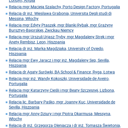
Londyn, Anglia
Relacja mgr Macieja Szalachy, Porto Design Factory, Portugalia
Relacja dr inż. Wiesława Grabonia, Universita Degli studi di
Messina, Włochy
Relacja mgr Edyty Ptaszek, mgr Blanki Rybak, mgr Grażyny
Bursztyn-Bajorskiej, Zwickau Niemcy
Relacja mgr Urszuli Urjasz-Tryby, mgr Magdaleny Stręk i mgr
Anety Rembisz, Leon, Hiszpania
Relacja dr inż. Marka Magdziaka, University of Oviedo,
Hiszpania
Relacja mgr Ewy Jaracz i mgr inż. Magdaleny Sęp, Sevilla,
Hiszpania
Relacja dr Agaty Surówki, BA School & Finance, Ryga, Łotwa
Relacja mgr inż. Wandy Kokoszki, Universidade de Aveiro,
Portugalia
Relacja mgr Katarzyny Cieśli i mgr Beaty Szczęsnej, Lizbona,
Portugalia
Relacja lic. Barbary Paśko, mgr Joanny Kuc, Universidade de
Sevilla, Hiszpania
Relacja mgr Anny Dziury i mgr Piotra Okarmusa, Messyna,
Włochy
Relacja dr inż. Grzegorza Oleniacza i dr inż. Tomasza Świętonia,