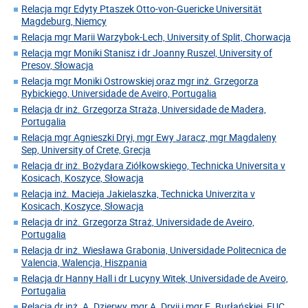
Relacja mgr Edyty Ptaszek Otto-von-Guericke Universität
Magdeburg, Niemcy
Relacja mgr Marii Warzybok-Lech, University of Split, Chorwacja
Relacja mgr Moniki Stanisz i dr Joanny Ruszel, University of
Presov, Słowacja
Relacja mgr Moniki Ostrowskiej oraz mgr inż. Grzegorza
Rybickiego, Universidade de Aveiro, Portugalia
Relacja dr inż. Grzegorza Straża, Universidade de Madera,
Portugalia
Relacja mgr Agnieszki Dryi, mgr Ewy Jaracz, mgr Magdaleny
Sep, University of Crete, Grecja
Relacja dr inż. Bożydara Ziółkowskiego, Technicka Universita v
Kosicach, Koszyce, Słowacja
Relacja inż. Macieja Jakielaszka, Technicka Univerzita v
Kosicach, Koszyce, Słowacja
Relacja dr inż. Grzegorza Straż, Universidade de Aveiro,
Portugalia
Relacja dr inż. Wiesława Grabonia, Universidade Politecnica de
Valencia, Walencja, Hiszpania
Relacja dr Hanny Hall i dr Lucyny Witek, Universidade de Aveiro,
Portugalia
Relacja dr inż. A. Dzierwy, mgr A. Dryji i mgr E. Burłańskiej, EUC,