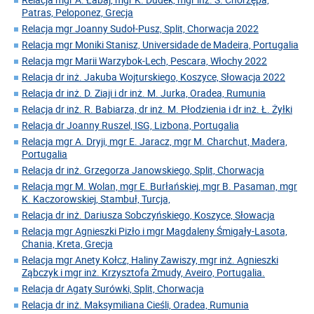
Patras, Peloponez, Grecja
Relacja mgr Joanny Sudoł-Pusz, Split, Chorwacja 2022
Relacja mgr Moniki Stanisz, Universidade de Madeira, Portugalia
Relacja mgr Marii Warzybok-Lech, Pescara, Włochy 2022
Relacja dr inż. Jakuba Wojturskiego, Koszyce, Słowacja 2022
Relacja dr inż. D. Ziaji i dr inż. M. Jurka, Oradea, Rumunia
Relacja dr inż. R. Babiarza, dr inż. M. Płodzienia i dr inż. Ł. Żyłki
Relacja dr Joanny Ruszel, ISG, Lizbona, Portugalia
Relacja mgr A. Dryji, mgr E. Jaracz, mgr M. Charchut, Madera,
Portugalia
Relacja dr inż. Grzegorza Janowskiego, Split, Chorwacja
Relacja mgr M. Wolan, mgr E. Burłańskiej, mgr B. Pasaman, mgr
K. Kaczorowskiej, Stambuł, Turcja,
Relacja dr inż. Dariusza Sobczyńskiego, Koszyce, Słowacja
Relacja mgr Agnieszki Pizło i mgr Magdaleny Śmigały-Lasota,
Chania, Kreta, Grecja
Relacja mgr Anety Kołcz, Haliny Zawiszy, mgr inż. Agnieszki
Ząbczyk i mgr inż. Krzysztofa Żmudy, Aveiro, Portugalia.
Relacja dr Agaty Surówki, Split, Chorwacja
Relacja dr inż. Maksymiliana Cieśli, Oradea, Rumunia