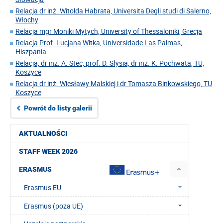
Relacja dr inż. Witolda Habrata, Universita Degli studi di Salerno,
Włochy
Relacja mgr Moniki Mytych, University of Thessaloniki, Grecja
Relacja Prof. Lucjana Witka, Universidade Las Palmas,
Hiszpania
Relacja, dr inż. A. Stec, prof. D. Słysia, dr inz. K. Pochwata, TU,
Koszyce
Relacja dr inż. Wiesławy Malskiej i dr Tomasza Binkowskiego, TU
Koszyce
Powrót do listy galerii
AKTUALNOŚCI
STAFF WEEK 2026
ERASMUS
Erasmus EU
Erasmus (poza UE)