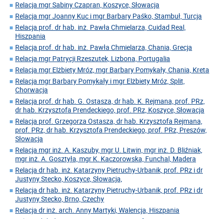
Relacja mgr Sabiny Czapran, Koszyce, Słowacja
Relacja mgr Joanny Kuc i mgr Barbary Paśko, Stambuł, Turcja
Relacja prof. dr hab. inż. Pawła Chmielarza, Cuidad Real,
Hiszpania
Relacja prof. dr hab. inż. Pawła Chmielarza, Chania, Grecja
Relacja mgr Patrycji Rzeszutek, Lizbona, Portugalia
Relacja mgr Elżbiety Mróz, mgr Barbary Pomykały, Chania, Kreta
Relacja mgr Barbary Pomykały i mgr Elżbiety Mróz, Split,
Chorwacja
Relacja prof. dr hab. G. Ostasza, dr hab. K. Rejmana, prof. PRz,
dr hab. Krzysztofa Prendeckiego, prof. PRz, Koszyce, Słowacja
Relacja prof. Grzegorza Ostasza, dr hab. Krzysztofa Rejmana,
prof. PRz, dr hab. Krzysztofa Prendeckiego, prof. PRz, Preszów,
Słowacja
Relacja mgr inż. A. Kaszuby, mgr U. Litwin, mgr inż. D. Bliźniak,
mgr inż. A. Gosztyła, mgr K. Kaczorowska, Funchal, Madera
Relacja dr hab. inż. Katarzyny Pietruchy-Urbanik, prof. PRz i dr
Justyny Stecko, Koszyce, Słowacja,
Relacja dr hab. inż. Katarzyny Pietruchy-Urbanik, prof. PRz i dr
Justyny Stecko, Brno, Czechy
Relacja dr inż. arch. Anny Martyki, Walencja, Hiszpania