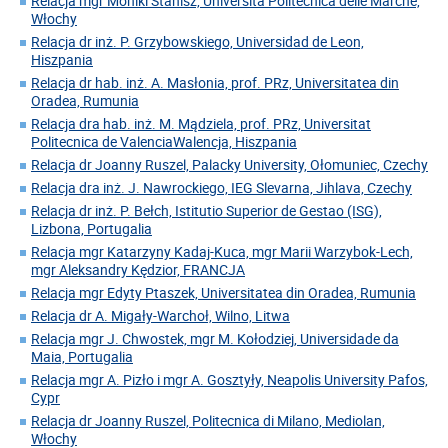
Relacja mgr Moniki Stanisz, Università Politecnica delle Marche,
Włochy
Relacja dr inż. P. Grzybowskiego, Universidad de Leon,
Hiszpania
Relacja dr hab. inż. A. Masłonia, prof. PRz, Universitatea din
Oradea, Rumunia
Relacja dra hab. inż. M. Mądziela, prof. PRz, Universitat
Politecnica de ValenciaWalencja, Hiszpania
Relacja dr Joanny Ruszel, Palacky University, Ołomuniec, Czechy
Relacja dra inż. J. Nawrockiego, IEG Slevarna, Jihlava, Czechy
Relacja dr inż. P. Bełch, Istitutio Superior de Gestao (ISG),
Lizbona, Portugalia
Relacja mgr Katarzyny Kadaj-Kuca, mgr Marii Warzybok-Lech,
mgr Aleksandry Kędzior, FRANCJA
Relacja mgr Edyty Ptaszek, Universitatea din Oradea, Rumunia
Relacja dr A. Migały-Warchoł, Wilno, Litwa
Relacja mgr J. Chwostek, mgr M. Kołodziej, Universidade da
Maia, Portugalia
Relacja mgr A. Pizło i mgr A. Gosztyły, Neapolis University Pafos,
Cypr
Relacja dr Joanny Ruszel, Politecnica di Milano, Mediolan,
Włochy