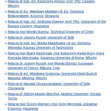
Relacja dr hab. inż. Katarzyny Antosz, prof. PRz, Cassino,
Włochy
Relacja dr inż. Wiesławy Malskiej i dr inż. Tomasza
Binkowskiego, Koszyce, Słowacja
Relacja dr hab. inż. Andrzeja Dzierwy, prof. PRz, University of the
Basque Country, Hiszpania
Relacja mgr Moniki Stanisz, Technical University of Crete
Relacja dr Joanny Ruszel, University of Split
Relacja dr hab. inż. Marka Magdziaka i dr inż. Romana
Wdowika, Kaunas University of Technology
Relacja mgr Beaty Radzyniak, mgr Katarzyny Kadaj-Kucy, mgra
Konrada Marciniaka, Sapienza Universita di Roma, Włochy
Relacja dr Joanny Ruszel, mgr Moniki Stanisz, European
University of Cyprus, Nikozja, Cypr
Relacja dr inż. Wiesława Grabonia, Universita Degli Studi di
Messina, Mesyna, Włochy
Relacja dr Macieja Chrzanowskiego, University of Split
Chorwacja
Relacja dr Aldony Migały-Warchoł, Akdeniz University, Antalia,
Turcja
Relacja mgr Doroty Rejman i mgr Anny Wyrostek, szkolenie
Erasmus, Hiszpania