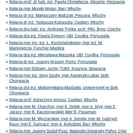
Relacja prof. dr hab. inż. Pawła Chmielarza, Alicante, Hiszpania
Relacja mgr Moniki Wolan, Bari, Włochy
Relacja dr inż. Małgorzaty Walczak, Pescara, Włochy
Relacja dr inż. Tadeusza Kubaszka, Cagliari, Włochy
Relacja dra hab. inż. Andrzeja Trytka, prof. PRz, Brno, Czechy
Relacja dra inż. Pawła Dymory, UBI, Covilha, Portugalia
Relacja mgr inż. inż. Ł. Kochmańskiego, mgr inż. M.
Markowicza, Funchal, Madera
Relacja dra inż. Mirosława Mazurka, UBI, Covilha, Portugalia
Relacja dr inż. Joanny Krasoń, Porto, Portugalia
Relacja mgr Elżbiety Juchy, TUKE, Koszyce, Słowacja
Relacja mgr inż. Ilony Szuby, mgr Agnieszki Łabaj, Split,
Chorwacja
Relacja dra inż. Maksymiliana Mądziela, Uniwersytet w Split,
Chorwacja
Relacja prof. Katarzyny Antosz, Cagliari, Włochy
Relacja mgr M. Charchut, mgr K. Dołek, mgr A. Dryji, mgr E.
Jaracz, mgr K. Kaczorowskiej, Mgr B. Pasaman
Relacja mgr M. Wyczarskiej, mgr A. Sondej, mgr M. Gabryel-
Raus, mgr E. Gancarz, mgr A. Kołodziej, Bari, Włochy
Relacja mgr Joanny Sudoł-Pusz, Neapolis University Pafos, Cypr