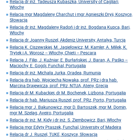
Relacja dr inż. Tadeusza Kubaszka, University of Cagliari,
Włochy
Relacja mgr Magdaleny Charchut i mgr Agnieszki Dryji, Koszyce,
Słowacja
Relacja dr inż. Magdaleny Radoń i dr inż. Bogdana Kupca, Bari,
Włochy
Relacja dr Joanny Ruszel, Akdeniz University, Antalya, Turcja
Relacja K. Ciszewskiej, M. Jagiełowicz, M. Kamler, A. Miłek, K.
Trytek i A. Worosz – Włochy, Chieti – Pescara
Relacja J. Filip, J. Kuźniar, E. Burłańskiej, J. Baran, A. Paśko –
Maciochy, E. Gogój, Funchal, Portugalia
Relacja dr inż. Michała Jurka, Oradea, Rumunia
Relacja dra hab. Wojciecha Nowaka, prof. PRz i dra hab.
Marcina Drajewicza, prof. PRz, NTUA, Ateny, Grecja
Relacja dr M. Kubackiej, dr M. Bochenek, Lizbona, Portugalia
Relacja dr hab. Mariusza Ruszel, prof. PRz, Porto, Portugalia
Relacja mgr J. Bakunowicz, mgr D. Bartoszek, mgr M. Domin,
mgr M. Szeląg, Aveiro, Portugalia
Relacja dr inż. M. Kidy i dr inż. S. Ziembowicz, Bari, Włochy
Relacja mgr Edyty Ptaszek, Funchal, University of Madeira
Relacja dr J. Ruszel, TUKE, Koszyce, Słowacja