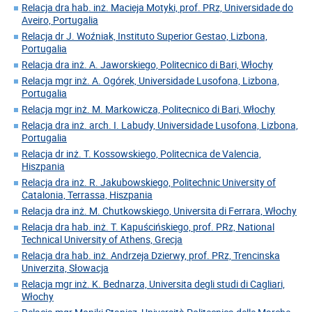
Relacja dra hab. inż. Macieja Motyki, prof. PRz, Universidade do
Aveiro, Portugalia
Relacja dr J. Woźniak, Instituto Superior Gestao, Lizbona,
Portugalia
Relacja dra inż. A. Jaworskiego, Politecnico di Bari, Włochy
Relacja mgr inż. A. Ogórek, Universidade Lusofona, Lizbona,
Portugalia
Relacja mgr inż. M. Markowicza, Politecnico di Bari, Włochy
Relacja dra inż. arch. I. Labudy, Universidade Lusofona, Lizbona,
Portugalia
Relacja dr inż. T. Kossowskiego, Politecnica de Valencia,
Hiszpania
Relacja dra inż. R. Jakubowskiego, Politechnic University of
Catalonia, Terrassa, Hiszpania
Relacja dra inż. M. Chutkowskiego, Universita di Ferrara, Włochy
Relacja dra hab. inż. T. Kapuścińskiego, prof. PRz, National
Technical University of Athens, Grecja
Relacja dra hab. inż. Andrzeja Dzierwy, prof. PRz, Trencinska
Univerzita, Słowacja
Relacja mgr inż. K. Bednarza, Universita degli studi di Cagliari,
Włochy