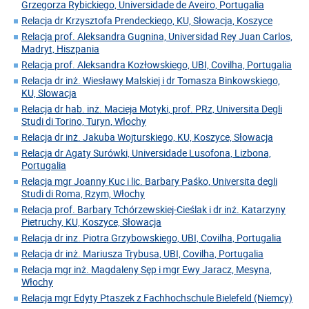
Grzegorza Rybickiego, Universidade de Aveiro, Portugalia
Relacja dr Krzysztofa Prendeckiego, KU, Słowacja, Koszyce
Relacja prof. Aleksandra Gugnina, Universidad Rey Juan Carlos,
Madryt, Hiszpania
Relacja prof. Aleksandra Kozłowskiego, UBI, Covilha, Portugalia
Relacja dr inż. Wiesławy Malskiej i dr Tomasza Binkowskiego,
KU, Slowacja
Relacja dr hab. inż. Macieja Motyki, prof. PRz, Universita Degli
Studi di Torino, Turyn, Włochy
Relacja dr inż. Jakuba Wojturskiego, KU, Koszyce, Słowacja
Relacja dr Agaty Surówki, Universidade Lusofona, Lizbona,
Portugalia
Relacja mgr Joanny Kuc i lic. Barbary Paśko, Universita degli
Studi di Roma, Rzym, Włochy
Relacja prof. Barbary Tchórzewskiej-Cieślak i dr inż. Katarzyny
Pietruchy, KU, Koszyce, Słowacja
Relacja dr inz. Piotra Grzybowskiego, UBI, Covilha, Portugalia
Relacja dr inż. Mariusza Trybusa, UBI, Covilha, Portugalia
Relacja mgr inż. Magdaleny Sęp i mgr Ewy Jaracz, Mesyna,
Włochy
Relacja mgr Edyty Ptaszek z Fachhochschule Bielefeld (Niemcy)