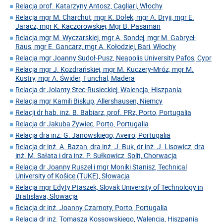
Relacja prof. Katarzyny Antosz, Cagliari, Włochy
Relacja mgr M. Charchut, mgr K. Dołek, mgr A. Dryji, mgr E.
Jaracz, mgr K. Kaczorowskiej, Mgr B. Pasaman
Relacja mgr M. Wyczarskiej, mgr A. Sondej, mgr M. Gabryel-
Raus, mgr E. Gancarz, mgr A. Kołodziej, Bari, Włochy
Relacja mgr Joanny Sudoł-Pusz, Neapolis University Pafos, Cypr
Relacja mgr J. Kozdrańskiej, mgr M. Kuczery-Mróz, mgr M.
Kustry, mgr A. Świder, Funchal, Madera
Relacja dr Jolanty Stec-Rusieckiej, Walencja, Hiszpania
Relacja mgr Kamili Biskup, Allershausen, Niemcy
Relacji dr hab. inż. B. Babiarz, prof. PRz, Porto, Portugalia
Relacja dr Jakuba Żywiec, Porto, Portugalia
Relacja dra inż. G. Janowskiego, Aveiro, Portugalia
Relacja dr inż. A. Bazan, dra inż. J. Buk, dr inż. J. Lisowicz, dra
inż. M. Sałata i dra inż. P. Sułkowicz, Split, Chorwacja
Relacja dr Joanny Ruszel i mgr Moniki Stanisz, Technical
University of Košice (TUKE), Słowacja
Relacja mgr Edyty Ptaszek, Slovak University of Technology in
Bratislava, Słowacja
Relacja dr inż. Joanny Czarnoty, Porto, Portugalia
Relacja dr inż. Tomasza Kossowskiego, Walencja, Hiszpania