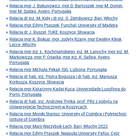
Relacja mgr J. Bakunowicz, mgr D. Bartoszek, mgr M. Domin,
mgr M. Szeląg, Aveiro, Portugalia
Relacja dr inż. M. Kidy i dr inż. S. Ziembowicz, Bari, Włochy
Relacja mgr Edyty Ptaszek, Funchal, University of Madeira
Relacja dr J. Ruszel, TUKE, Koszyce, Słowacja
Relacja mgr K. Biskup, mgr Judyty Rżany, mgr Eweliny Klęsk,
Lecce, Włochy
Relacja mgr inż. Ł. Kochmańskiego, inż. M. Łanochy, mgr inż. M.
Markowicza, mgr P. Ogarka, mgr inż. K. Safina, Aveiro,
Portugalia
Relacja mgr Michała Pękali, ISG, Lizbona, Portugalia
Relacja dr hab. inż. Piotra Bogusza i dr hab. inż. Mariusza
Korkosza, Koszyce, Słowacja
Relacja mgr Katarzyny Kadaj-Kuca, Universidade Lusofona do
Porto, Portugalia
Relacja dr hab. inż. Andrzeja Trytka, prof. PRz z pobytu na
Uniwersytecie Technicznym w Koszycach,
Relacja mgr Moniki Stanisz, University of Coimbra i Polytechnic
Istitute of Coimbra
Relacja mgr Marii Warzybok-Lech, Bari, Włochy 2022
Relacja mgr Edyty Ptaszek, Neapolis University Pafos, Cypr