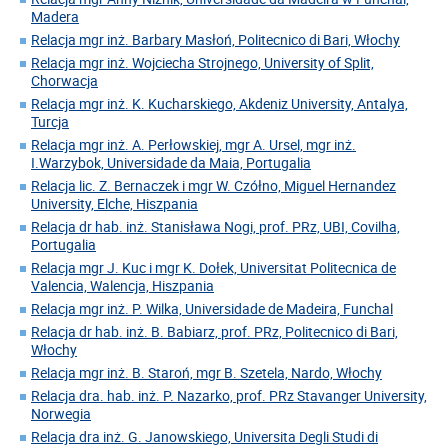
Madera
Relacja mgr inż. Barbary Masłoń, Politecnico di Bari, Włochy
Relacja mgr inż. Wojciecha Strojnego, University of Split,
Chorwacja
Relacja mgr inż. K. Kucharskiego, Akdeniz University, Antalya,
Turcja
Relacja mgr inż. A. Perłowskiej, mgr A. Ursel, mgr inż.
I.Warzybok, Universidade da Maia, Portugalia
Relacja lic. Z. Bernaczek i mgr W. Czółno, Miguel Hernandez
University, Elche, Hiszpania
Relacja dr hab. inż. Stanisława Nogi, prof. PRz, UBI, Covilha,
Portugalia
Relacja mgr J. Kuc i mgr K. Dołek, Universitat Politecnica de
Valencia, Walencja, Hiszpania
Relacja mgr inż. P. Wilka, Universidade de Madeira, Funchal
Relacja dr hab. inż. B. Babiarz, prof. PRz, Politecnico di Bari,
Włochy
Relacja mgr inż. B. Staroń, mgr B. Szetela, Nardo, Włochy
Relacja dra. hab. inż. P. Nazarko, prof. PRz Stavanger University,
Norwegia
Relacja dra inż. G. Janowskiego, Universita Degli Studi di