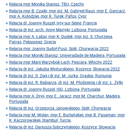
Relacja mgr Monika Stanisz, TBU, Czechy
Relacja mgr B. Czajki, mgr inż. M. Gabryel-Raus, mgr E. Gancarz,
mgr A. Kołodziej, mgr R. Turek, Pafos, Cypr
Relacja dr Joanny Ruszel, Ivry-sur-Seine, Francja
Relacja dr inż. arch. Anny Martyki, Lizbona, Portugalia
Relacja mgr A. Łabaj, mgr K. Dudek, mgr inż. S. Chorzępa,
Patras, Peloponez, Grecja
Relacja mgr Joanny Sudoł-Pusz, Split, Chorwacja 2022
Relacja mgr Moniki Stanisz, Universidade de Madeira, Portugalia
Relacja mgr Marii Warzybok-Lech, Pescara, Włochy 2022
Relacja dr inż. Jakuba Wojturskiego, Koszyce, Słowacja 2022
Relacja dr inż. D. Ziaji i dr inż. M. Jurka, Oradea, Rumunia
Relacja dr inż. R. Babiarza, dr inż. M. Płodzienia i dr inż. Ł. Żyłki
Relacja dr Joanny Ruszel, ISG, Lizbona, Portugalia
Relacja mgr A. Dryji, mgr E. Jaracz, mgr M. Charchut, Madera,
Portugalia
Relacja dr inż. Grzegorza Janowskiego, Split, Chorwacja
Relacja mgr M. Wolan, mgr E. Burłańskiej, mgr B. Pasaman, mgr
K. Kaczorowskiej, Stambuł, Turcja,
Relacja dr inż. Dariusza Sobczyńskiego, Koszyce, Słowacja