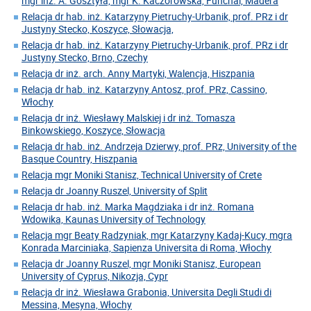
mgr inż. A. Gosztyła, mgr K. Kaczorowska, Funchal, Madera
Relacja dr hab. inż. Katarzyny Pietruchy-Urbanik, prof. PRz i dr
Justyny Stecko, Koszyce, Słowacja,
Relacja dr hab. inż. Katarzyny Pietruchy-Urbanik, prof. PRz i dr
Justyny Stecko, Brno, Czechy
Relacja dr inż. arch. Anny Martyki, Walencja, Hiszpania
Relacja dr hab. inż. Katarzyny Antosz, prof. PRz, Cassino,
Włochy
Relacja dr inż. Wiesławy Malskiej i dr inż. Tomasza
Binkowskiego, Koszyce, Słowacja
Relacja dr hab. inż. Andrzeja Dzierwy, prof. PRz, University of the
Basque Country, Hiszpania
Relacja mgr Moniki Stanisz, Technical University of Crete
Relacja dr Joanny Ruszel, University of Split
Relacja dr hab. inż. Marka Magdziaka i dr inż. Romana
Wdowika, Kaunas University of Technology
Relacja mgr Beaty Radzyniak, mgr Katarzyny Kadaj-Kucy, mgra
Konrada Marciniaka, Sapienza Universita di Roma, Włochy
Relacja dr Joanny Ruszel, mgr Moniki Stanisz, European
University of Cyprus, Nikozja, Cypr
Relacja dr inż. Wiesława Grabonia, Universita Degli Studi di
Messina, Mesyna, Włochy