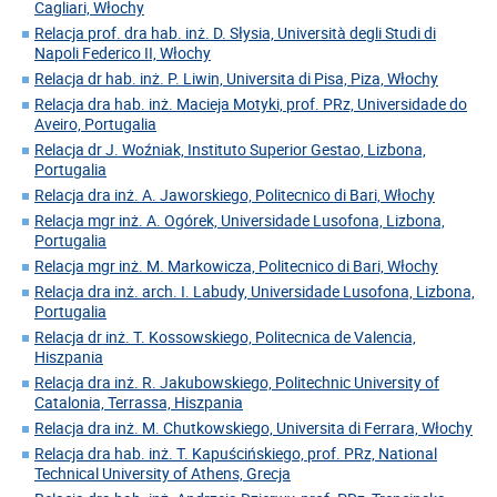
Cagliari, Włochy
Relacja prof. dra hab. inż. D. Słysia, Università degli Studi di
Napoli Federico II, Włochy
Relacja dr hab. inż. P. Liwin, Universita di Pisa, Piza, Włochy
Relacja dra hab. inż. Macieja Motyki, prof. PRz, Universidade do
Aveiro, Portugalia
Relacja dr J. Woźniak, Instituto Superior Gestao, Lizbona,
Portugalia
Relacja dra inż. A. Jaworskiego, Politecnico di Bari, Włochy
Relacja mgr inż. A. Ogórek, Universidade Lusofona, Lizbona,
Portugalia
Relacja mgr inż. M. Markowicza, Politecnico di Bari, Włochy
Relacja dra inż. arch. I. Labudy, Universidade Lusofona, Lizbona,
Portugalia
Relacja dr inż. T. Kossowskiego, Politecnica de Valencia,
Hiszpania
Relacja dra inż. R. Jakubowskiego, Politechnic University of
Catalonia, Terrassa, Hiszpania
Relacja dra inż. M. Chutkowskiego, Universita di Ferrara, Włochy
Relacja dra hab. inż. T. Kapuścińskiego, prof. PRz, National
Technical University of Athens, Grecja