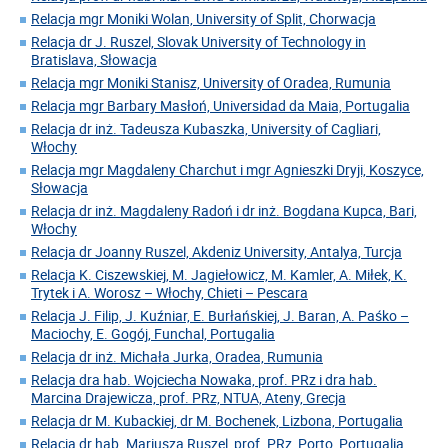
Relacja mgr Moniki Wolan, University of Split, Chorwacja
Relacja dr J. Ruszel, Slovak University of Technology in
Bratislava, Słowacja
Relacja mgr Moniki Stanisz, University of Oradea, Rumunia
Relacja mgr Barbary Masłoń, Universidad da Maia, Portugalia
Relacja dr inż. Tadeusza Kubaszka, University of Cagliari,
Włochy
Relacja mgr Magdaleny Charchut i mgr Agnieszki Dryji, Koszyce,
Słowacja
Relacja dr inż. Magdaleny Radoń i dr inż. Bogdana Kupca, Bari,
Włochy
Relacja dr Joanny Ruszel, Akdeniz University, Antalya, Turcja
Relacja K. Ciszewskiej, M. Jagiełowicz, M. Kamler, A. Miłek, K.
Trytek i A. Worosz – Włochy, Chieti – Pescara
Relacja J. Filip, J. Kuźniar, E. Burłańskiej, J. Baran, A. Paśko –
Maciochy, E. Gogój, Funchal, Portugalia
Relacja dr inż. Michała Jurka, Oradea, Rumunia
Relacja dra hab. Wojciecha Nowaka, prof. PRz i dra hab.
Marcina Drajewicza, prof. PRz, NTUA, Ateny, Grecja
Relacja dr M. Kubackiej, dr M. Bochenek, Lizbona, Portugalia
Relacja dr hab. Mariusza Ruszel, prof. PRz, Porto, Portugalia