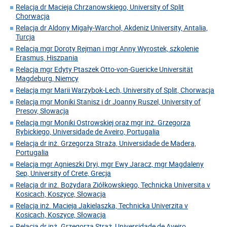
Relacja dr Macieja Chrzanowskiego, University of Split
Chorwacja
Relacja dr Aldony Migały-Warchoł, Akdeniz University, Antalia,
Turcja
Relacja mgr Doroty Rejman i mgr Anny Wyrostek, szkolenie
Erasmus, Hiszpania
Relacja mgr Edyty Ptaszek Otto-von-Guericke Universität
Magdeburg, Niemcy
Relacja mgr Marii Warzybok-Lech, University of Split, Chorwacja
Relacja mgr Moniki Stanisz i dr Joanny Ruszel, University of
Presov, Słowacja
Relacja mgr Moniki Ostrowskiej oraz mgr inż. Grzegorza
Rybickiego, Universidade de Aveiro, Portugalia
Relacja dr inż. Grzegorza Straża, Universidade de Madera,
Portugalia
Relacja mgr Agnieszki Dryi, mgr Ewy Jaracz, mgr Magdaleny
Sep, University of Crete, Grecja
Relacja dr inż. Bożydara Ziółkowskiego, Technicka Universita v
Kosicach, Koszyce, Słowacja
Relacja inż. Macieja Jakielaszka, Technicka Univerzita v
Kosicach, Koszyce, Słowacja
Relacja dr inż. Grzegorza Straż, Universidade de Aveiro,