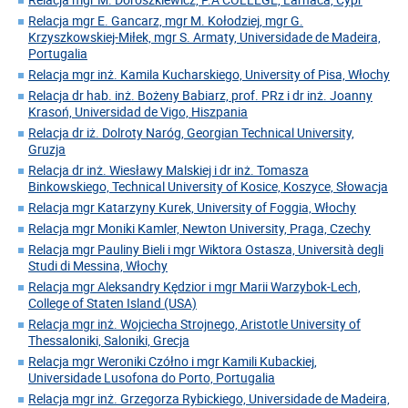
Relacja mgr E. Gancarz, mgr M. Kołodziej, mgr G.
Krzyszkowskiej-Miłek, mgr S. Armaty, Universidade de Madeira,
Portugalia
Relacja mgr inż. Kamila Kucharskiego, University of Pisa, Włochy
Relacja dr hab. inż. Bożeny Babiarz, prof. PRz i dr inż. Joanny
Krasoń, Universidad de Vigo, Hiszpania
Relacja dr iż. Dolroty Naróg, Georgian Technical University,
Gruzja
Relacja dr inż. Wiesławy Malskiej i dr inż. Tomasza
Binkowskiego, Technical University of Kosice, Koszyce, Słowacja
Relacja mgr Katarzyny Kurek, University of Foggia, Włochy
Relacja mgr Moniki Kamler, Newton University, Praga, Czechy
Relacja mgr Pauliny Bieli i mgr Wiktora Ostasza, Università degli
Studi di Messina, Włochy
Relacja mgr Aleksandry Kędzior i mgr Marii Warzybok-Lech,
College of Staten Island (USA)
Relacja mgr inż. Wojciecha Strojnego, Aristotle University of
Thessaloniki, Saloniki, Grecja
Relacja mgr Weroniki Czółno i mgr Kamili Kubackiej,
Universidade Lusofona do Porto, Portugalia
Relacja mgr inż. Grzegorza Rybickiego, Universidade de Madeira,