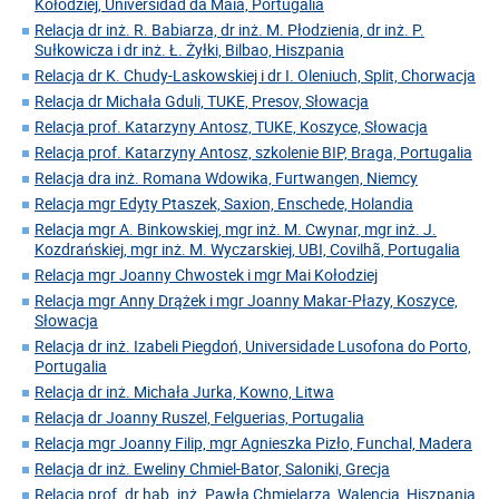
Kołodziej, Universidad da Maia, Portugalia
Relacja dr inż. R. Babiarza, dr inż. M. Płodzienia, dr inż. P.
Sułkowicza i dr inż. Ł. Żyłki, Bilbao, Hiszpania
Relacja dr K. Chudy-Laskowskiej i dr I. Oleniuch, Split, Chorwacja
Relacja dr Michała Gduli, TUKE, Presov, Słowacja
Relacja prof. Katarzyny Antosz, TUKE, Koszyce, Słowacja
Relacja prof. Katarzyny Antosz, szkolenie BIP, Braga, Portugalia
Relacja dra inż. Romana Wdowika, Furtwangen, Niemcy
Relacja mgr Edyty Ptaszek, Saxion, Enschede, Holandia
Relacja mgr A. Binkowskiej, mgr inż. M. Cwynar, mgr inż. J.
Kozdrańskiej, mgr inż. M. Wyczarskiej, UBI, Covilhã, Portugalia
Relacja mgr Joanny Chwostek i mgr Mai Kołodziej
Relacja mgr Anny Drążek i mgr Joanny Makar-Płazy, Koszyce,
Słowacja
Relacja dr inż. Izabeli Piegdoń, Universidade Lusofona do Porto,
Portugalia
Relacja dr inż. Michała Jurka, Kowno, Litwa
Relacja dr Joanny Ruszel, Felguerias, Portugalia
Relacja mgr Joanny Filip, mgr Agnieszka Pizło, Funchal, Madera
Relacja dr inż. Eweliny Chmiel-Bator, Saloniki, Grecja
Relacja prof. dr hab. inż. Pawła Chmielarza, Walencja, Hiszpania