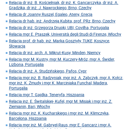
Relacja dr inż. B. Kościelniak, dr inż. K. Gancarczyka, dr inż. A.
Gradzika, dr inż. J. Nawrockiego, Brno, Czechy
Relacja dr Joanny Ruszel, Egaleo, Ateny, Grecja
Relacja dr hab. inż. Andrzeja Kubita, prof. PRz, Brno, Czechy
Relacja dr inż. Grzegorza Drupki, UBI, Covilha, Portugalia
Relacja mgr E. Ptaszek, Università degli Studi di Firenze, Włochy
Relacja prof. dr hab. inż. Marka Gosztyły, TUKE, Koszyce,
Słowacja
Relacja dr inż. arch. A. Mikrut-Kusy, Minden, Niemcy
Relacja mgr M. Kustry, mgr M. Kuczery-Mróz, mgr A. Świder,
Lizbona, Portugalia
Relacja dr inż. A. Studzińskiego, Pafos, Cypr
Relacja mgr inż. B. Radzyniak, mgr inż. A. Ząbczyk, mgr A. Kołcz,
mgr inż. K. Żmudy i mgr K. Marciniaka Funchal, Madera,
Portugalia
Relacja mgr T. Gajdka, Teneryfa, Hiszpania
Relacja inż. E. Świtalskiej- Kufel, mgr M. Misiak i mgr inż. Z.
Ziemianin, Bari, Włochy
Relacja mgr inż. K. Kucharskiego i mgr inż. M. Klimczyka,
Barcelona, Hiszpania
Relacja mgr inż. M. Gabryel-Raus, mgr E. Gancarz i mgr A.