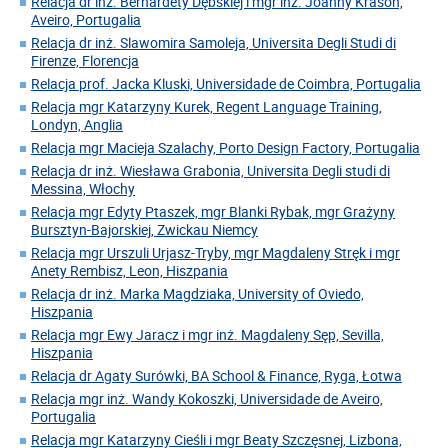
Relacja dr inż. Bernardety Dębskiej i mgr inż. Joanny Krasoń,
Aveiro, Portugalia
Relacja dr inż. Slawomira Samoleja, Universita Degli Studi di
Firenze, Florencja
Relacja prof. Jacka Kluski, Universidade de Coimbra, Portugalia
Relacja mgr Katarzyny Kurek, Regent Language Training,
Londyn, Anglia
Relacja mgr Macieja Szalachy, Porto Design Factory, Portugalia
Relacja dr inż. Wiesława Grabonia, Universita Degli studi di
Messina, Włochy
Relacja mgr Edyty Ptaszek, mgr Blanki Rybak, mgr Grażyny
Bursztyn-Bajorskiej, Zwickau Niemcy
Relacja mgr Urszuli Urjasz-Tryby, mgr Magdaleny Stręk i mgr
Anety Rembisz, Leon, Hiszpania
Relacja dr inż. Marka Magdziaka, University of Oviedo,
Hiszpania
Relacja mgr Ewy Jaracz i mgr inż. Magdaleny Sęp, Sevilla,
Hiszpania
Relacja dr Agaty Surówki, BA School & Finance, Ryga, Łotwa
Relacja mgr inż. Wandy Kokoszki, Universidade de Aveiro,
Portugalia
Relacja mgr Katarzyny Cieśli i mgr Beaty Szczęsnej, Lizbona,