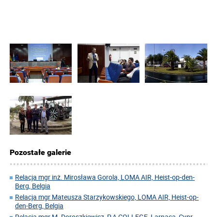
Pozostałe galerie
Relacja mgr inż. Mirosława Gorola, LOMA AIR, Heist-op-den-
Berg, Belgia
Relacja mgr Mateusza Starzykowskiego, LOMA AIR, Heist-op-
den-Berg, Belgia
Relacja mgr M. Doroszkiewicz, P.A COLLEGE, Larnaca, Cypr