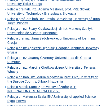
University.Tbilisi, Gruzja
Relacja dra hab. inż., Adama Masłonia, prof. PRz, Slovak
University of Technology, Bratysława, Słowacja
Relacja prof. dra hab. inż. Pawła Chmielarza, University of Turin,
Turyn, Włochy
Relacja dr inż. Beaty Krzykowskiej i dr inż. Marzeny Szpiłyk,
Universidad de Alicante, Hiszpania
Relacja dra. inż. Jana Sadolewskiego, University of Ioannina,
Grecja
Relacja dr inż Agnieszki Jędrusik, Georgian Technical University,
Gruzja
Relacja dr inż. Joanny Czarnoty, Universitatea din Oradea,
Rumunia
Relacja dr inż. Marcina Chutkowskiego, Universita di Ferrara,
Włochy
Relacja dr. hab. inż. Marka Magdziaka, prof. PRz, University of
the Basque Country, Bilbao, Hiszpania
Relacja Moniki Stanisz, University of Zadar, 8TH
INTERNATIONAL STAFF WEEK 2026
Relacja dr Mateusza Szala, EKA University of applied Science,
Ryga, Łotwa