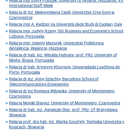
Relacja mgr Edyty Ptaszek, University of Almeria. Hiszpania. XV
International Staff Week
Relacja dr inż. Maksymiliana Cieśli, Univerzitet Crne Gore w
Czarnogórze
Relacja mgr A. Kędzior na Università degli Studi di Cagliari, Italy
Relacja mgr Judyty Rżany, ISG Business and Economics School,
Lizbona, Portugalia
Relacja mgr Jolanty Mazurek, Universitat Politècnica
deValència, Walencja, Hiszpania
Relacja dr hab. inż. Witolda Habrata, prof. PRz, University of
Minho, Braga, Portugalia
Relacja dr hab. Krystyny Khorrami, Universidade Lusófona do
Porto, Portugalia
Relacja dr inż. Anny Szlachty, Barcelona School of
Telecommunications Engineering
Relacja dr inż Romana Wdowika, University of Montenegro,
Czarnogóra
Relacja Moniki Stanisz, University of Montenegro, Czarnogóra
Relacja dr hab. inż. Agnieszki Stec, prof. PRz, UT Bratysława,
Słowacja
Relacja prof. dra hab. inż. Marka Gosztyły, Technika Univerzita v
Kosicach, Słowacja