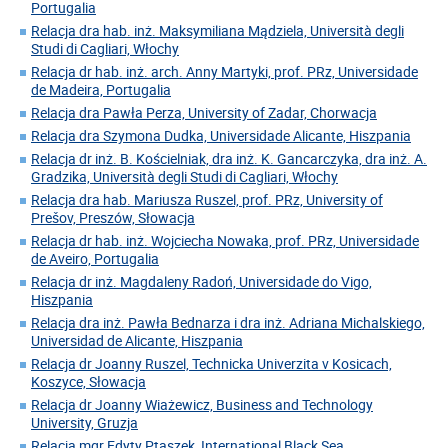
Portugalia
Relacja dra hab. inż. Maksymiliana Mądziela, Università degli
Studi di Cagliari, Włochy
Relacja dr hab. inż. arch. Anny Martyki, prof. PRz, Universidade
de Madeira, Portugalia
Relacja dra Pawła Perza, University of Zadar, Chorwacja
Relacja dra Szymona Dudka, Universidade Alicante, Hiszpania
Relacja dr inż. B. Kościelniak, dra inż. K. Gancarczyka, dra inż. A.
Gradzika, Università degli Studi di Cagliari, Włochy
Relacja dra hab. Mariusza Ruszel, prof. PRz, University of
Prešov, Preszów, Słowacja
Relacja dr hab. inż. Wojciecha Nowaka, prof. PRz, Universidade
de Aveiro, Portugalia
Relacja dr inż. Magdaleny Radoń, Universidade do Vigo,
Hiszpania
Relacja dra inż. Pawła Bednarza i dra inż. Adriana Michalskiego,
Universidad de Alicante, Hiszpania
Relacja dr Joanny Ruszel, Technicka Univerzita v Kosicach,
Koszyce, Słowacja
Relacja dr Joanny Wiażewicz, Business and Technology
University, Gruzja
Relacja mgr Edyty Ptaszek, International Black Sea