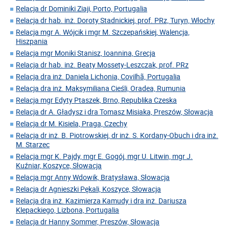
Relacja dr Dominiki Ziaji, Porto, Portugalia
Relacja dr hab. inż. Doroty Stadnickiej, prof. PRz, Turyn, Włochy
Relacja mgr A. Wójcik i mgr M. Szczepańskiej, Walencja,
Hiszpania
Relacja mgr Moniki Stanisz, Ioannina, Grecja
Relacja dr hab. inż. Beaty Mossety-Leszczak, prof. PRz
Relacja dra inż. Daniela Lichonia, Covilhã, Portugalia
Relacja dra inż. Maksymiliana Cieśli, Oradea, Rumunia
Relacja mgr Edyty Ptaszek, Brno, Republika Czeska
Relacja dr A. Gładysz i dra Tomasz Misiaka, Preszów, Słowacja
Relacja dr M. Kisiela, Praga, Czechy
Relacja dr inż. B. Piotrowskiej, dr inż. S. Kordany-Obuch i dra inż.
M. Starzec
Relacja mgr K. Pajdy, mgr E. Gogój, mgr U. Litwin, mgr J.
Kuźniar, Koszyce, Słowacja
Relacja mgr Anny Wdowik, Bratysława, Słowacja
Relacja dr Agnieszki Pękali, Koszyce, Słowacja
Relacja dra inż. Kazimierza Kamudy i dra inż. Dariusza
Klepackiego, Lizbona, Portugalia
Relacja dr Hanny Sommer, Preszów, Słowacja