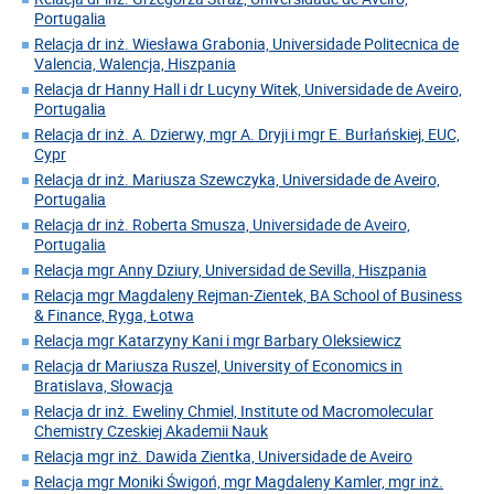
Portugalia
Relacja dr inż. Wiesława Grabonia, Universidade Politecnica de
Valencia, Walencja, Hiszpania
Relacja dr Hanny Hall i dr Lucyny Witek, Universidade de Aveiro,
Portugalia
Relacja dr inż. A. Dzierwy, mgr A. Dryji i mgr E. Burłańskiej, EUC,
Cypr
Relacja dr inż. Mariusza Szewczyka, Universidade de Aveiro,
Portugalia
Relacja dr inż. Roberta Smusza, Universidade de Aveiro,
Portugalia
Relacja mgr Anny Dziury, Universidad de Sevilla, Hiszpania
Relacja mgr Magdaleny Rejman-Zientek, BA School of Business
& Finance, Ryga, Łotwa
Relacja mgr Katarzyny Kani i mgr Barbary Oleksiewicz
Relacja dr Mariusza Ruszel, University of Economics in
Bratislava, Słowacja
Relacja dr inż. Eweliny Chmiel, Institute od Macromolecular
Chemistry Czeskiej Akademii Nauk
Relacja mgr inż. Dawida Zientka, Universidade de Aveiro
Relacja mgr Moniki Świgoń, mgr Magdaleny Kamler, mgr inż.