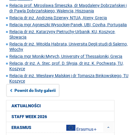
Relacja prof. Mirosława Śmieszka, dr Magdaleny Dobrzańskiej i
dr Pawla Dobrzańskiego, Walencja, Hiszpania
Relacja dr inż. Andrzeja Dzierwy, NTUA, Ateny, Grecja
Relacja mgr Agnieszki Wysockiej-Panek, UBI, Coviha, Portugalia
Relacja dr inż. Katarzyny Pietruchy-Urbanik, KU, Koszyce,
Słowacja
Relacja dr inż. Witolda Habrata, Universita Degli studi di Salerno,
Włochy
Relacja mgr Moniki Mytych, University of Thessaloniki, Grecja
Relacja, dr inż. A. Stec, prof. D. Słysia, dr inz. K. Pochwata, TU,
Koszyce
Relacja dr inż. Wiesławy Malskiej i dr Tomasza Binkowskiego, TU
Koszyce
Powrót do listy galerii
AKTUALNOŚCI
STAFF WEEK 2026
ERASMUS