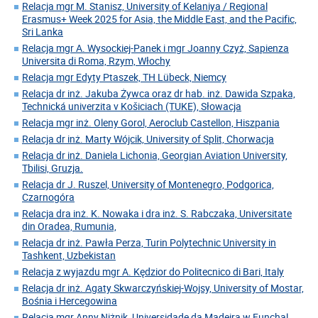
Relacja mgr M. Stanisz, University of Kelaniya / Regional
Erasmus+ Week 2025 for Asia, the Middle East, and the Pacific,
Sri Lanka
Relacja mgr A. Wysockiej-Panek i mgr Joanny Czyż, Sapienza
Universita di Roma, Rzym, Włochy
Relacja mgr Edyty Ptaszek, TH Lübeck, Niemcy
Relacja dr inż. Jakuba Żywca oraz dr hab. inż. Dawida Szpaka,
Technická univerzita v Košiciach (TUKE), Słowacja
Relacja mgr inż. Oleny Gorol, Aeroclub Castellon, Hiszpania
Relacja dr inż. Marty Wójcik, University of Split, Chorwacja
Relacja dr inż. Daniela Lichonia, Georgian Aviation University,
Tbilisi, Gruzja.
Relacja dr J. Ruszel, University of Montenegro, Podgorica,
Czarnogóra
Relacja dra inż. K. Nowaka i dra inż. S. Rabczaka, Universitate
din Oradea, Rumunia,
Relacja dr inż. Pawła Perza, Turin Polytechnic University in
Tashkent, Uzbekistan
Relacja z wyjazdu mgr A. Kędzior do Politecnico di Bari, Italy
Relacja dr inż. Agaty Skwarczyńskiej-Wojsy, University of Mostar,
Bośnia i Hercegowina
Relacja mgr Anny Niżnik, Universidade da Madeira w Funchal,