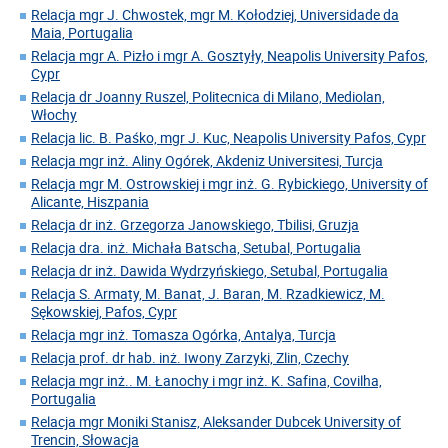
Relacja mgr J. Chwostek, mgr M. Kołodziej, Universidade da
Maia, Portugalia
Relacja mgr A. Pizło i mgr A. Gosztyły, Neapolis University Pafos,
Cypr
Relacja dr Joanny Ruszel, Politecnica di Milano, Mediolan,
Włochy
Relacja lic. B. Paśko, mgr J. Kuc, Neapolis University Pafos, Cypr
Relacja mgr inż. Aliny Ogórek, Akdeniz Universitesi, Turcja
Relacja mgr M. Ostrowskiej i mgr inż. G. Rybickiego, University of
Alicante, Hiszpania
Relacja dr inż. Grzegorza Janowskiego, Tbilisi, Gruzja
Relacja dra. inż. Michała Batscha, Setubal, Portugalia
Relacja dr inż. Dawida Wydrzyńskiego, Setubal, Portugalia
Relacja S. Armaty, M. Banat, J. Baran, M. Rzadkiewicz, M.
Sękowskiej, Pafos, Cypr
Relacja mgr inż. Tomasza Ogórka, Antalya, Turcja
Relacja prof. dr hab. inż. Iwony Zarzyki, Zlin, Czechy
Relacja mgr inż.. M. Łanochy i mgr inż. K. Safina, Covilha,
Portugalia
Relacja mgr Moniki Stanisz, Aleksander Dubcek University of
Trencin, Słowacja