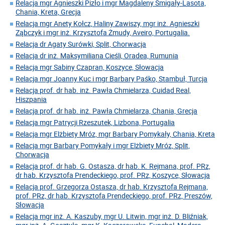
Relacja mgr Agnieszki Pizło i mgr Magdaleny Śmigały-Lasota,
Chania, Kreta, Grecja
Relacja mgr Anety Kołcz, Haliny Zawiszy, mgr inż. Agnieszki
Ząbczyk i mgr inż. Krzysztofa Żmudy, Aveiro, Portugalia.
Relacja dr Agaty Surówki, Split, Chorwacja
Relacja dr inż. Maksymiliana Cieśli, Oradea, Rumunia
Relacja mgr Sabiny Czapran, Koszyce, Słowacja
Relacja mgr Joanny Kuc i mgr Barbary Paśko, Stambuł, Turcja
Relacja prof. dr hab. inż. Pawła Chmielarza, Cuidad Real,
Hiszpania
Relacja prof. dr hab. inż. Pawła Chmielarza, Chania, Grecja
Relacja mgr Patrycji Rzeszutek, Lizbona, Portugalia
Relacja mgr Elżbiety Mróz, mgr Barbary Pomykały, Chania, Kreta
Relacja mgr Barbary Pomykały i mgr Elżbiety Mróz, Split,
Chorwacja
Relacja prof. dr hab. G. Ostasza, dr hab. K. Rejmana, prof. PRz,
dr hab. Krzysztofa Prendeckiego, prof. PRz, Koszyce, Słowacja
Relacja prof. Grzegorza Ostasza, dr hab. Krzysztofa Rejmana,
prof. PRz, dr hab. Krzysztofa Prendeckiego, prof. PRz, Preszów,
Słowacja
Relacja mgr inż. A. Kaszuby, mgr U. Litwin, mgr inż. D. Bliźniak,