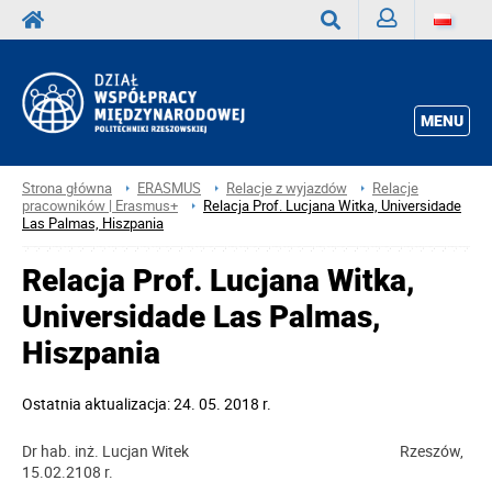
Zaloguj
Wyszukaj
MENU
Strona główna
ERASMUS
Relacje z wyjazdów
Relacje
pracowników | Erasmus+
Relacja Prof. Lucjana Witka, Universidade
Las Palmas, Hiszpania
Relacja Prof. Lucjana Witka,
Universidade Las Palmas,
Hiszpania
Ostatnia aktualizacja: 24. 05. 2018 r.
Dr hab. inż. Lucjan Witek Rzeszów,
15.02.2108 r.