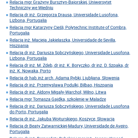
Relacja mgr Grażyny Bursztyn-Bajorskiej, Uniwersytet
Techniczny we Wiedniu
Relacja dr inż. Grzegorza Drausa, Universidade Lusofona,
Lizbona, Portugalia
Relacja mgr Katarzyny Cieśli, Polytechnic Institute of Combra,
Portugalia
Relacja inż. Macieja Jakielaszka, Universidade de Sevilla,
Hiszpania
Relacja dr inż. Dariusza Sobczyńskiego, Universidade Lusofona,
Lizbona, Portugalia
Relacja dr inż. M. Zdeb, dr inż. K. Boryczko, dr inż. D. Szpaka, dr
inż. K. Nowaka, Porto
Relacja dr hab.inż.arch. Adama Rybki, Ljubljana, Słowenia
Relacja dr inż. Przemysława Podulki, Bilbao, Hiszpania
Relacja dr inż. Aldony Migały-Warchoł, Wilno, Litwa
Relacja mgr Tomasza Gajdka, szkolenie w Maladze
Relacja dr inż. Dariusza Sobczyńskiego, Universidade Lusofona
do Porto, Portugalia
Relacja dr inż. Jakuba Wojturskiego, Koszyce, Słowacja
Relacja dr Beaty Zatwarnickiej-Madury, Universidade de Aveiro,
Portugalia