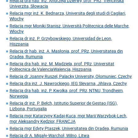
Relacja dra hab. inż. Andrzeja Dzierwy, prof. PRz, Trencinska
Univerzita, Słowacja
Relacja mgr inż. K. Bednarza, Universita degli studi di Cagliari,
Włochy
Relacja mgr Moniki Stanisz, Università Politecnica delle Marche,
Włochy
Relacja dr inż. P. Grzybowskiego, Universidad de Leon,
Hiszpania
Relacja dr hab. inż. A. Masłonia, prof. PRz, Universitatea din
Oradea, Rumunia
Relacja dra hab. inż. M. Mądziela, prof. PRz, Universitat
Politecnica de ValenciaWalencja, Hiszpania
Relacja dr Joanny Ruszel, Palacky University, Ołomuniec, Czechy
Relacja dra inż. J. Nawrockiego, IEG Slevarna, Jihlava, Czechy
Relacja dra hab. inż. P. Kwolka, prof. PRz, NTNU, Trondheim,
Norwegia
Relacja dr inż. P. Bełch, Istitutio Superior de Gestao (ISG),
Lizbona, Portugalia
Relacja mgr Katarzyny Kadaj-Kuca, mgr Marii Warzybok-Lech,
mgr Aleksandry Kędzior, FRANCJA
Relacja mgr Edyty Ptaszek, Universitatea din Oradea, Rumunia
Relacja dr A. Migały-Warchoł, Wilno, Litwa