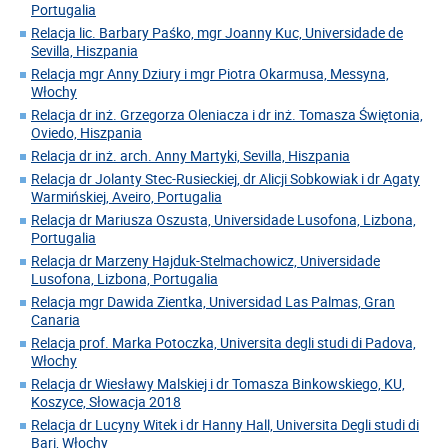
Portugalia
Relacja lic. Barbary Paśko, mgr Joanny Kuc, Universidade de
Sevilla, Hiszpania
Relacja mgr Anny Dziury i mgr Piotra Okarmusa, Messyna,
Włochy
Relacja dr inż. Grzegorza Oleniacza i dr inż. Tomasza Świętonia,
Oviedo, Hiszpania
Relacja dr inż. arch. Anny Martyki, Sevilla, Hiszpania
Relacja dr Jolanty Stec-Rusieckiej, dr Alicji Sobkowiak i dr Agaty
Warmińskiej, Aveiro, Portugalia
Relacja dr Mariusza Oszusta, Universidade Lusofona, Lizbona,
Portugalia
Relacja dr Marzeny Hajduk-Stelmachowicz, Universidade
Lusofona, Lizbona, Portugalia
Relacja mgr Dawida Zientka, Universidad Las Palmas, Gran
Canaria
Relacja prof. Marka Potoczka, Universita degli studi di Padova,
Włochy
Relacja dr Wiesławy Malskiej i dr Tomasza Binkowskiego, KU,
Koszyce, Słowacja 2018
Relacja dr Lucyny Witek i dr Hanny Hall, Universita Degli studi di
Bari, Włochy