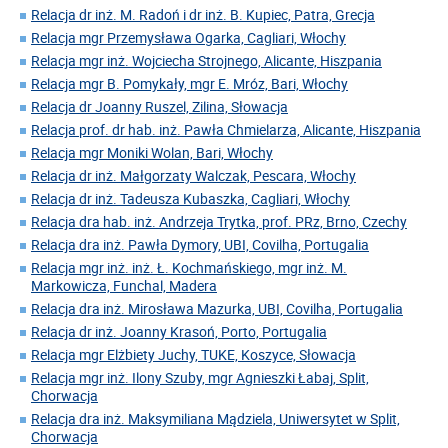
Relacja dr inż. M. Radoń i dr inż. B. Kupiec, Patra, Grecja
Relacja mgr Przemysława Ogarka, Cagliari, Włochy
Relacja mgr inż. Wojciecha Strojnego, Alicante, Hiszpania
Relacja mgr B. Pomykały, mgr E. Mróz, Bari, Włochy
Relacja dr Joanny Ruszel, Zilina, Słowacja
Relacja prof. dr hab. inż. Pawła Chmielarza, Alicante, Hiszpania
Relacja mgr Moniki Wolan, Bari, Włochy
Relacja dr inż. Małgorzaty Walczak, Pescara, Włochy
Relacja dr inż. Tadeusza Kubaszka, Cagliari, Włochy
Relacja dra hab. inż. Andrzeja Trytka, prof. PRz, Brno, Czechy
Relacja dra inż. Pawła Dymory, UBI, Covilha, Portugalia
Relacja mgr inż. inż. Ł. Kochmańskiego, mgr inż. M.
Markowicza, Funchal, Madera
Relacja dra inż. Mirosława Mazurka, UBI, Covilha, Portugalia
Relacja dr inż. Joanny Krasoń, Porto, Portugalia
Relacja mgr Elżbiety Juchy, TUKE, Koszyce, Słowacja
Relacja mgr inż. Ilony Szuby, mgr Agnieszki Łabaj, Split,
Chorwacja
Relacja dra inż. Maksymiliana Mądziela, Uniwersytet w Split,
Chorwacja