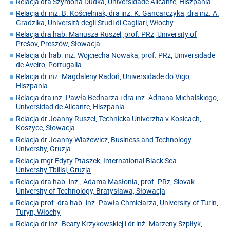
Relacja dra Szymona Dudka, Universidade Alicante, Hiszpania
Relacja dr inż. B. Kościelniak, dra inż. K. Gancarczyka, dra inż. A.
Gradzika, Università degli Studi di Cagliari, Włochy
Relacja dra hab. Mariusza Ruszel, prof. PRz, University of
Prešov, Preszów, Słowacja
Relacja dr hab. inż. Wojciecha Nowaka, prof. PRz, Universidade
de Aveiro, Portugalia
Relacja dr inż. Magdaleny Radoń, Universidade do Vigo,
Hiszpania
Relacja dra inż. Pawła Bednarza i dra inż. Adriana Michalskiego,
Universidad de Alicante, Hiszpania
Relacja dr Joanny Ruszel, Technicka Univerzita v Kosicach,
Koszyce, Słowacja
Relacja dr Joanny Wiażewicz, Business and Technology
University, Gruzja
Relacja mgr Edyty Ptaszek, International Black Sea
University.Tbilisi, Gruzja
Relacja dra hab. inż., Adama Masłonia, prof. PRz, Slovak
University of Technology, Bratysława, Słowacja
Relacja prof. dra hab. inż. Pawła Chmielarza, University of Turin,
Turyn, Włochy
Relacja dr inż. Beaty Krzykowskiej i dr inż. Marzeny Szpiłyk,