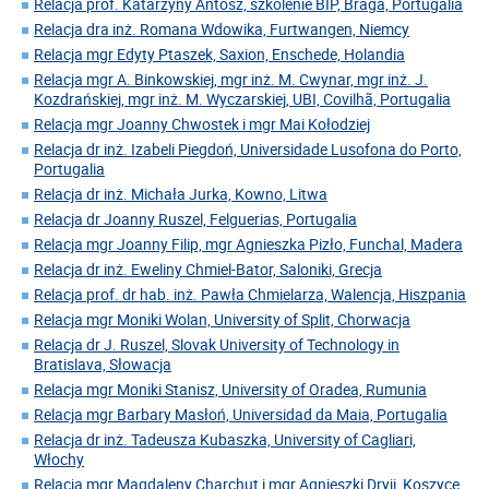
Relacja prof. Katarzyny Antosz, szkolenie BIP, Braga, Portugalia
Relacja dra inż. Romana Wdowika, Furtwangen, Niemcy
Relacja mgr Edyty Ptaszek, Saxion, Enschede, Holandia
Relacja mgr A. Binkowskiej, mgr inż. M. Cwynar, mgr inż. J.
Kozdrańskiej, mgr inż. M. Wyczarskiej, UBI, Covilhã, Portugalia
Relacja mgr Joanny Chwostek i mgr Mai Kołodziej
Relacja dr inż. Izabeli Piegdoń, Universidade Lusofona do Porto,
Portugalia
Relacja dr inż. Michała Jurka, Kowno, Litwa
Relacja dr Joanny Ruszel, Felguerias, Portugalia
Relacja mgr Joanny Filip, mgr Agnieszka Pizło, Funchal, Madera
Relacja dr inż. Eweliny Chmiel-Bator, Saloniki, Grecja
Relacja prof. dr hab. inż. Pawła Chmielarza, Walencja, Hiszpania
Relacja mgr Moniki Wolan, University of Split, Chorwacja
Relacja dr J. Ruszel, Slovak University of Technology in
Bratislava, Słowacja
Relacja mgr Moniki Stanisz, University of Oradea, Rumunia
Relacja mgr Barbary Masłoń, Universidad da Maia, Portugalia
Relacja dr inż. Tadeusza Kubaszka, University of Cagliari,
Włochy
Relacja mgr Magdaleny Charchut i mgr Agnieszki Dryji, Koszyce,