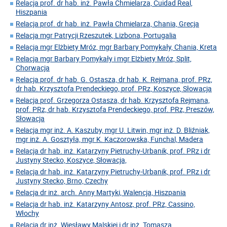
Relacja prof. dr hab. inż. Pawła Chmielarza, Cuidad Real,
Hiszpania
Relacja prof. dr hab. inż. Pawła Chmielarza, Chania, Grecja
Relacja mgr Patrycji Rzeszutek, Lizbona, Portugalia
Relacja mgr Elżbiety Mróz, mgr Barbary Pomykały, Chania, Kreta
Relacja mgr Barbary Pomykały i mgr Elżbiety Mróz, Split,
Chorwacja
Relacja prof. dr hab. G. Ostasza, dr hab. K. Rejmana, prof. PRz,
dr hab. Krzysztofa Prendeckiego, prof. PRz, Koszyce, Słowacja
Relacja prof. Grzegorza Ostasza, dr hab. Krzysztofa Rejmana,
prof. PRz, dr hab. Krzysztofa Prendeckiego, prof. PRz, Preszów,
Słowacja
Relacja mgr inż. A. Kaszuby, mgr U. Litwin, mgr inż. D. Bliźniak,
mgr inż. A. Gosztyła, mgr K. Kaczorowska, Funchal, Madera
Relacja dr hab. inż. Katarzyny Pietruchy-Urbanik, prof. PRz i dr
Justyny Stecko, Koszyce, Słowacja,
Relacja dr hab. inż. Katarzyny Pietruchy-Urbanik, prof. PRz i dr
Justyny Stecko, Brno, Czechy
Relacja dr inż. arch. Anny Martyki, Walencja, Hiszpania
Relacja dr hab. inż. Katarzyny Antosz, prof. PRz, Cassino,
Włochy
Relacja dr inż. Wiesławy Malskiej i dr inż. Tomasza