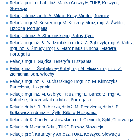
Relacja prof. dr hab. inż. Marka Gosztyły, TUKE, Koszyce,
Słowacja
Relacja dr inż. arch. A. Mikrut-Kusy, Minden, Niemcy
Relacja mgr M. Kustry, mgr M. Kuczery-Mróz, mgr A. Świder,
Lizbona, Portugalia
Relacja dr inż. A. Studzińskiego, Pafos, Cypr
Relacja mgr inż. B. Radzyniak, mgr inż. A. Ząbczyk, mgr A. Kołcz,
mgr inż. K. Żmudy i mgr K. Marciniaka Funchal, Madera,
Portugalia
Relacja mgr T. Gajdka, Teneryfa, Hiszpania
Relacja inż. E. Świtalskiej- Kufel, mgr M. Misiak i mgr inż. Z.
Ziemianin, Bari, Włochy
Relacja mgr inż. K. Kucharskiego i mgr inż. M. Klimczyka,
Barcelona, Hiszpania
Relacja mgr inż. M. Gabryel-Raus, mgr E. Gancarz i mgr A.
Kołodziej, Universidad da Maia, Portugalia
Relacja dr inż. R. Babiarza, dr inż. M. Płodzienia, dr inż. P.
Sułkowicza i dr inż. Ł. Żyłki, Bilbao, Hiszpania
Relacja dr K. Chudy-Laskowskiej i dr I. Oleniuch, Split, Chorwacja
Relacja dr Michała Gduli, TUKE, Presov, Słowacja
Relacja prof. Katarzyny Antosz, TUKE, Koszyce, Słowacja