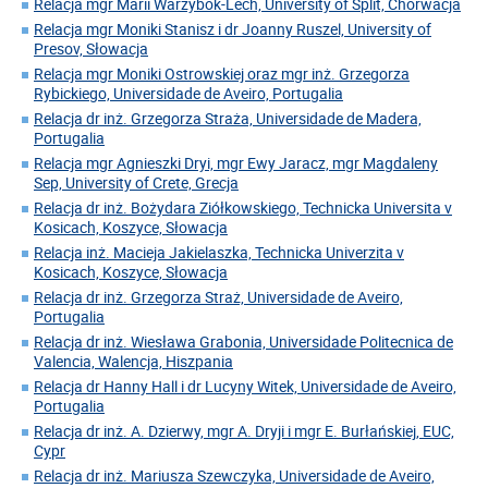
Relacja mgr Marii Warzybok-Lech, University of Split, Chorwacja
Relacja mgr Moniki Stanisz i dr Joanny Ruszel, University of
Presov, Słowacja
Relacja mgr Moniki Ostrowskiej oraz mgr inż. Grzegorza
Rybickiego, Universidade de Aveiro, Portugalia
Relacja dr inż. Grzegorza Straża, Universidade de Madera,
Portugalia
Relacja mgr Agnieszki Dryi, mgr Ewy Jaracz, mgr Magdaleny
Sep, University of Crete, Grecja
Relacja dr inż. Bożydara Ziółkowskiego, Technicka Universita v
Kosicach, Koszyce, Słowacja
Relacja inż. Macieja Jakielaszka, Technicka Univerzita v
Kosicach, Koszyce, Słowacja
Relacja dr inż. Grzegorza Straż, Universidade de Aveiro,
Portugalia
Relacja dr inż. Wiesława Grabonia, Universidade Politecnica de
Valencia, Walencja, Hiszpania
Relacja dr Hanny Hall i dr Lucyny Witek, Universidade de Aveiro,
Portugalia
Relacja dr inż. A. Dzierwy, mgr A. Dryji i mgr E. Burłańskiej, EUC,
Cypr
Relacja dr inż. Mariusza Szewczyka, Universidade de Aveiro,