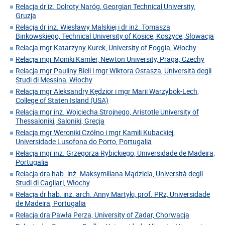
Relacja dr iż. Dolroty Naróg, Georgian Technical University,
Gruzja
Relacja dr inż. Wiesławy Malskiej i dr inż. Tomasza
Binkowskiego, Technical University of Kosice, Koszyce, Słowacja
Relacja mgr Katarzyny Kurek, University of Foggia, Włochy
Relacja mgr Moniki Kamler, Newton University, Praga, Czechy
Relacja mgr Pauliny Bieli i mgr Wiktora Ostasza, Università degli
Studi di Messina, Włochy
Relacja mgr Aleksandry Kędzior i mgr Marii Warzybok-Lech,
College of Staten Island (USA)
Relacja mgr inż. Wojciecha Strojnego, Aristotle University of
Thessaloniki, Saloniki, Grecja
Relacja mgr Weroniki Czółno i mgr Kamili Kubackiej,
Universidade Lusofona do Porto, Portugalia
Relacja mgr inż. Grzegorza Rybickiego, Universidade de Madeira,
Portugalia
Relacja dra hab. inż. Maksymiliana Mądziela, Università degli
Studi di Cagliari, Włochy
Relacja dr hab. inż. arch. Anny Martyki, prof. PRz, Universidade
de Madeira, Portugalia
Relacja dra Pawła Perza, University of Zadar, Chorwacja