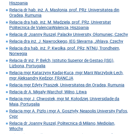
Hiszpania
Relacja dr hab. inż. A. Masłonia, prof. PRz, Universitatea din
Oradea, Rumunia
Relacja dra hab. inż. M. Mądziela, prof. PRz, Universitat
Politecnica de ValenciaWalencja, Hiszpania
Relacja dr Joanny Ruszel, Palacky University, Ołomuniec, Czechy
Relacja dra inż. J. Nawrockiego, IEG Slevarna, Jihlava, Czechy
Relacja dra hab. inż. P. Kwolka, prof. PRz, NTNU, Trondheim,
Norwegia
Relacja dr inż. P. Bełch, Istitutio Superior de Gestao (ISG),
Lizbona, Portugalia
Relacja mgr Katarzyny Kadaj-Kuca, mgr Marii Warzybok-Lech,
mgr Aleksandry Kędzior, FRANCJA
Relacja mgr Edyty Ptaszek, Universitatea din Oradea, Rumunia
Relacja dr A. Migały-Warchoł, Wilno, Litwa
Relacja mgr J. Chwostek, mgr M. Kołodziej, Universidade da
Maia, Portugalia
Relacja mgr A. Pizło i mgr A. Gosztyły, Neapolis University Pafos,
Cypr
Relacja dr Joanny Ruszel, Politecnica di Milano, Mediolan,
Włochy