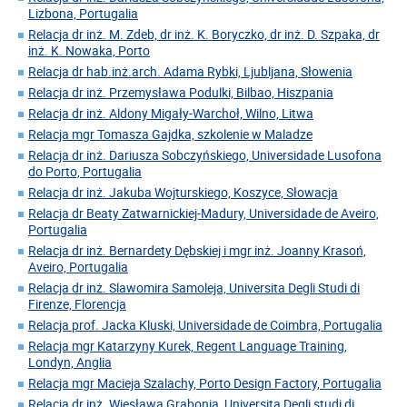
Lizbona, Portugalia
Relacja dr inż. M. Zdeb, dr inż. K. Boryczko, dr inż. D. Szpaka, dr
inż. K. Nowaka, Porto
Relacja dr hab.inż.arch. Adama Rybki, Ljubljana, Słowenia
Relacja dr inż. Przemysława Podulki, Bilbao, Hiszpania
Relacja dr inż. Aldony Migały-Warchoł, Wilno, Litwa
Relacja mgr Tomasza Gajdka, szkolenie w Maladze
Relacja dr inż. Dariusza Sobczyńskiego, Universidade Lusofona
do Porto, Portugalia
Relacja dr inż. Jakuba Wojturskiego, Koszyce, Słowacja
Relacja dr Beaty Zatwarnickiej-Madury, Universidade de Aveiro,
Portugalia
Relacja dr inż. Bernardety Dębskiej i mgr inż. Joanny Krasoń,
Aveiro, Portugalia
Relacja dr inż. Slawomira Samoleja, Universita Degli Studi di
Firenze, Florencja
Relacja prof. Jacka Kluski, Universidade de Coimbra, Portugalia
Relacja mgr Katarzyny Kurek, Regent Language Training,
Londyn, Anglia
Relacja mgr Macieja Szalachy, Porto Design Factory, Portugalia
Relacja dr inż. Wiesława Grabonia, Universita Degli studi di