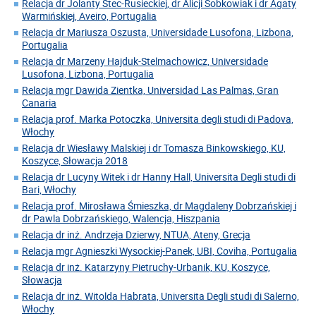
Relacja dr Jolanty Stec-Rusieckiej, dr Alicji Sobkowiak i dr Agaty
Warmińskiej, Aveiro, Portugalia
Relacja dr Mariusza Oszusta, Universidade Lusofona, Lizbona,
Portugalia
Relacja dr Marzeny Hajduk-Stelmachowicz, Universidade
Lusofona, Lizbona, Portugalia
Relacja mgr Dawida Zientka, Universidad Las Palmas, Gran
Canaria
Relacja prof. Marka Potoczka, Universita degli studi di Padova,
Włochy
Relacja dr Wiesławy Malskiej i dr Tomasza Binkowskiego, KU,
Koszyce, Słowacja 2018
Relacja dr Lucyny Witek i dr Hanny Hall, Universita Degli studi di
Bari, Włochy
Relacja prof. Mirosława Śmieszka, dr Magdaleny Dobrzańskiej i
dr Pawla Dobrzańskiego, Walencja, Hiszpania
Relacja dr inż. Andrzeja Dzierwy, NTUA, Ateny, Grecja
Relacja mgr Agnieszki Wysockiej-Panek, UBI, Coviha, Portugalia
Relacja dr inż. Katarzyny Pietruchy-Urbanik, KU, Koszyce,
Słowacja
Relacja dr inż. Witolda Habrata, Universita Degli studi di Salerno,
Włochy