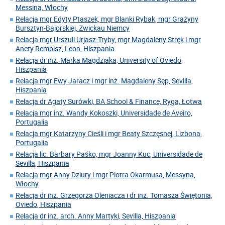
Messina, Włochy
Relacja mgr Edyty Ptaszek, mgr Blanki Rybak, mgr Grażyny
Bursztyn-Bajorskiej, Zwickau Niemcy
Relacja mgr Urszuli Urjasz-Tryby, mgr Magdaleny Stręk i mgr
Anety Rembisz, Leon, Hiszpania
Relacja dr inż. Marka Magdziaka, University of Oviedo,
Hiszpania
Relacja mgr Ewy Jaracz i mgr inż. Magdaleny Sęp, Sevilla,
Hiszpania
Relacja dr Agaty Surówki, BA School & Finance, Ryga, Łotwa
Relacja mgr inż. Wandy Kokoszki, Universidade de Aveiro,
Portugalia
Relacja mgr Katarzyny Cieśli i mgr Beaty Szczęsnej, Lizbona,
Portugalia
Relacja lic. Barbary Paśko, mgr Joanny Kuc, Universidade de
Sevilla, Hiszpania
Relacja mgr Anny Dziury i mgr Piotra Okarmusa, Messyna,
Włochy
Relacja dr inż. Grzegorza Oleniacza i dr inż. Tomasza Świętonia,
Oviedo, Hiszpania
Relacja dr inż. arch. Anny Martyki, Sevilla, Hiszpania