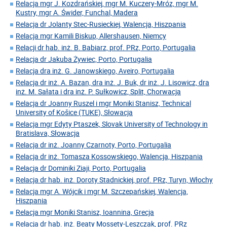
Relacja mgr J. Kozdrańskiej, mgr M. Kuczery-Mróz, mgr M.
Kustry, mgr A. Świder, Funchal, Madera
Relacja dr Jolanty Stec-Rusieckiej, Walencja, Hiszpania
Relacja mgr Kamili Biskup, Allershausen, Niemcy
Relacji dr hab. inż. B. Babiarz, prof. PRz, Porto, Portugalia
Relacja dr Jakuba Żywiec, Porto, Portugalia
Relacja dra inż. G. Janowskiego, Aveiro, Portugalia
Relacja dr inż. A. Bazan, dra inż. J. Buk, dr inż. J. Lisowicz, dra
inż. M. Sałata i dra inż. P. Sułkowicz, Split, Chorwacja
Relacja dr Joanny Ruszel i mgr Moniki Stanisz, Technical
University of Košice (TUKE), Słowacja
Relacja mgr Edyty Ptaszek, Slovak University of Technology in
Bratislava, Słowacja
Relacja dr inż. Joanny Czarnoty, Porto, Portugalia
Relacja dr inż. Tomasza Kossowskiego, Walencja, Hiszpania
Relacja dr Dominiki Ziaji, Porto, Portugalia
Relacja dr hab. inż. Doroty Stadnickiej, prof. PRz, Turyn, Włochy
Relacja mgr A. Wójcik i mgr M. Szczepańskiej, Walencja,
Hiszpania
Relacja mgr Moniki Stanisz, Ioannina, Grecja
Relacja dr hab. inż. Beaty Mossety-Leszczak, prof. PRz