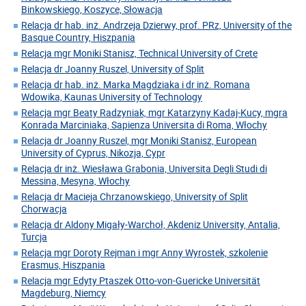
Binkowskiego, Koszyce, Słowacja
Relacja dr hab. inż. Andrzeja Dzierwy, prof. PRz, University of the
Basque Country, Hiszpania
Relacja mgr Moniki Stanisz, Technical University of Crete
Relacja dr Joanny Ruszel, University of Split
Relacja dr hab. inż. Marka Magdziaka i dr inż. Romana
Wdowika, Kaunas University of Technology
Relacja mgr Beaty Radzyniak, mgr Katarzyny Kadaj-Kucy, mgra
Konrada Marciniaka, Sapienza Universita di Roma, Włochy
Relacja dr Joanny Ruszel, mgr Moniki Stanisz, European
University of Cyprus, Nikozja, Cypr
Relacja dr inż. Wiesława Grabonia, Universita Degli Studi di
Messina, Mesyna, Włochy
Relacja dr Macieja Chrzanowskiego, University of Split
Chorwacja
Relacja dr Aldony Migały-Warchoł, Akdeniz University, Antalia,
Turcja
Relacja mgr Doroty Rejman i mgr Anny Wyrostek, szkolenie
Erasmus, Hiszpania
Relacja mgr Edyty Ptaszek Otto-von-Guericke Universität
Magdeburg, Niemcy