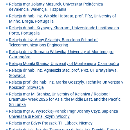
Relacja mgr Jolanty Mazurek, Universitat Politècnica
deValència, Walencja, Hiszpania
Relacja dr hab. inż. Witolda Habrata, prof. PRz, University of
Minho, Braga, Portugalia
Relacja dr hab. Krystyny Khorrami, Universidade Lusófona do
Porto, Portugalia
Relacja dr inż. Anny Szlachty, Barcelona School of
Telecommunications Engineering
Relacja dr inż Romana Wdowika, University of Montenegro,
Czarnogóra
Relacja Moniki Stanisz, University of Montenegro, Czarnogóra
Relacja dr hab. inż. Agnieszki Stec, prof. PRz, UT Bratysława,
Słowacja
Relacja prof. dra hab. inż. Marka Gosztyły, Technika Univerzita v
Kosicach, Słowacja
Relacja mgr M. Stanisz, University of Kelaniya / Regional
Erasmus+ Week 2025 for Asia, the Middle East, and the Pacific,
Sri Lanka
Relacja mgr A. Wysockiej-Panek i mgr Joanny Czyż, Sapienza
Universita di Roma, Rzym, Włochy
Relacja mgr Edyty Ptaszek, TH Lübeck, Niemcy
Relacja dr inż. Jakuba Żywca oraz dr hab. inż. Dawida Szpaka,