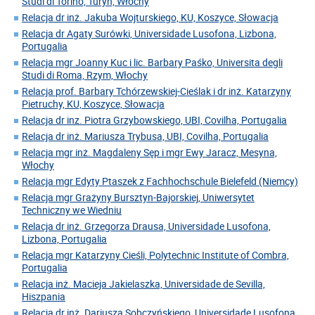
Studi di Torino, Turyn, Włochy
Relacja dr inż. Jakuba Wojturskiego, KU, Koszyce, Słowacja
Relacja dr Agaty Surówki, Universidade Lusofona, Lizbona,
Portugalia
Relacja mgr Joanny Kuc i lic. Barbary Paśko, Universita degli
Studi di Roma, Rzym, Włochy
Relacja prof. Barbary Tchórzewskiej-Cieślak i dr inż. Katarzyny
Pietruchy, KU, Koszyce, Słowacja
Relacja dr inz. Piotra Grzybowskiego, UBI, Covilha, Portugalia
Relacja dr inż. Mariusza Trybusa, UBI, Covilha, Portugalia
Relacja mgr inż. Magdaleny Sęp i mgr Ewy Jaracz, Mesyna,
Włochy
Relacja mgr Edyty Ptaszek z Fachhochschule Bielefeld (Niemcy)
Relacja mgr Grażyny Bursztyn-Bajorskiej, Uniwersytet
Techniczny we Wiedniu
Relacja dr inż. Grzegorza Drausa, Universidade Lusofona,
Lizbona, Portugalia
Relacja mgr Katarzyny Cieśli, Polytechnic Institute of Combra,
Portugalia
Relacja inż. Macieja Jakielaszka, Universidade de Sevilla,
Hiszpania
Relacja dr inż. Dariusza Sobczyńskiego, Universidade Lusofona,