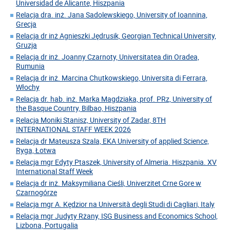
Universidad de Alicante, Hiszpania
Relacja dra. inż. Jana Sadolewskiego, University of Ioannina,
Grecja
Relacja dr inż Agnieszki Jędrusik, Georgian Technical University,
Gruzja
Relacja dr inż. Joanny Czarnoty, Universitatea din Oradea,
Rumunia
Relacja dr inż. Marcina Chutkowskiego, Universita di Ferrara,
Włochy
Relacja dr. hab. inż. Marka Magdziaka, prof. PRz, University of
the Basque Country, Bilbao, Hiszpania
Relacja Moniki Stanisz, University of Zadar, 8TH
INTERNATIONAL STAFF WEEK 2026
Relacja dr Mateusza Szala, EKA University of applied Science,
Ryga, Łotwa
Relacja mgr Edyty Ptaszek, University of Almeria. Hiszpania. XV
International Staff Week
Relacja dr inż. Maksymiliana Cieśli, Univerzitet Crne Gore w
Czarnogórze
Relacja mgr A. Kędzior na Università degli Studi di Cagliari, Italy
Relacja mgr Judyty Rżany, ISG Business and Economics School,
Lizbona, Portugalia