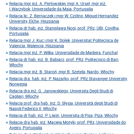
Relacja mgr inż. A. Perłowskiej, mgr A. Ursel, mgr inż.
I.Warzybok, Universidade da Maia, Portugalia
Relacja lic. Z. Bernaczek i mgr W. Czółno, Miguel Hernandez
University, Elche, Hiszpania
Relacja dr hab. inż. Stanisława Nogi, prof. PRz, UBI, Covilha,
Portugalia
Relacja mgr J. Kuc i mgr K. Dołek, Universitat Politecnica de
Valencia, Walencja, Hiszpania
Relacja mgr inż. P. Wilka, Universidade de Madeira, Funchal
Relacja dr hab. inż. B. Babiarz, prof. PRz, Politecnico di Bari,
Włochy
Relacja mgr inż. B. Staroń, mgr B. Szetela, Nardo, Włochy
Relacja dra. hab. inż. P. Nazarko, prof. PRz Stavanger University,
Norwegia
Relacja dra inż. G. Janowskiego, Universita Degli Studi di
Cagliari, Włochy
Relacja prof. dra hab. inż. D. Słysia, Università degli Studi di
Napoli Federico II, Włochy
Relacja dr hab. inż. P. Liwin, Universita di Pisa, Piza, Włochy
Relacja dra hab. inż. Macieja Motyki, prof. PRz, Universidade do
Aveiro, Portugalia