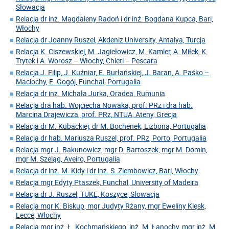
Słowacja
Relacja dr inż. Magdaleny Radoń i dr inż. Bogdana Kupca, Bari,
Włochy
Relacja dr Joanny Ruszel, Akdeniz University, Antalya, Turcja
Relacja K. Ciszewskiej, M. Jagiełowicz, M. Kamler, A. Miłek, K.
Trytek i A. Worosz – Włochy, Chieti – Pescara
Relacja J. Filip, J. Kuźniar, E. Burłańskiej, J. Baran, A. Paśko –
Maciochy, E. Gogój, Funchal, Portugalia
Relacja dr inż. Michała Jurka, Oradea, Rumunia
Relacja dra hab. Wojciecha Nowaka, prof. PRz i dra hab.
Marcina Drajewicza, prof. PRz, NTUA, Ateny, Grecja
Relacja dr M. Kubackiej, dr M. Bochenek, Lizbona, Portugalia
Relacja dr hab. Mariusza Ruszel, prof. PRz, Porto, Portugalia
Relacja mgr J. Bakunowicz, mgr D. Bartoszek, mgr M. Domin,
mgr M. Szeląg, Aveiro, Portugalia
Relacja dr inż. M. Kidy i dr inż. S. Ziembowicz, Bari, Włochy
Relacja mgr Edyty Ptaszek, Funchal, University of Madeira
Relacja dr J. Ruszel, TUKE, Koszyce, Słowacja
Relacja mgr K. Biskup, mgr Judyty Rżany, mgr Eweliny Klęsk,
Lecce, Włochy
Relacja mgr inż. Ł. Kochmańskiego, inż. M. Łanochy, mgr inż. M.