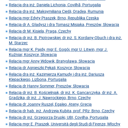
Relacja dra inż. Daniela Lichonia, Covilhã, Portugalia
Relacja dra inż. Maksymiliana Cieśli, Oradea, Rumunia
Relacja mgr Edyty Ptaszek, Brno, Republika Czeska
Relacja dr A. Gładysz i dra Tomasz Misiaka, Preszów, Słowacja
Relacja dr M. Kisiela, Praga, Czechy
Relacja dr inż. B. Piotrowskiej, dr inż. S. Kordany-Obuch i dra inż.
M. Starzec
Relacja mgr K. Pajdy, mgr E. Gogój, mgr U. Litwin, mgr J.
Kuźniar, Koszyce, Słowacja
Relacja mgr Anny Wdowik, Bratysława, Słowacja
Relacja dr Agnieszki Pękali, Koszyce, Słowacja
Relacja dra inż. Kazimierza Kamudy i dra inż. Dariusza
Klepackiego, Lizbona, Portugalia
Relacja dr Hanny Sommer, Preszów, Słowacja
Relacja dr inż. B. Kościelniak, dr inż. K. Gancarczyka, dr inż. A.
Gradzika, dr inż. J. Nawrockiego, Brno, Czechy
Relacja dr Joanny Ruszel, Egaleo, Ateny, Grecja
Relacja dr hab. inż. Andrzeja Kubita, prof. PRz, Brno, Czechy
Relacja dr inż. Grzegorza Drupki, UBI, Covilha, Portugalia
Relacja mgr E. Ptaszek, Università degli Studi di Firenze, Włochy