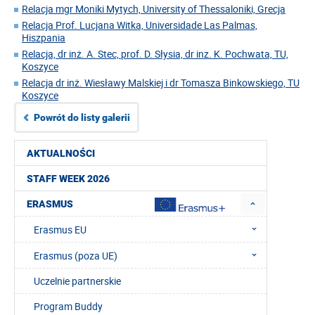
Relacja mgr Moniki Mytych, University of Thessaloniki, Grecja
Relacja Prof. Lucjana Witka, Universidade Las Palmas,
Hiszpania
Relacja, dr inż. A. Stec, prof. D. Słysia, dr inz. K. Pochwata, TU,
Koszyce
Relacja dr inż. Wiesławy Malskiej i dr Tomasza Binkowskiego, TU
Koszyce
Powrót do listy galerii
AKTUALNOŚCI
STAFF WEEK 2026
ERASMUS
Erasmus EU
Erasmus (poza UE)
Uczelnie partnerskie
Program Buddy