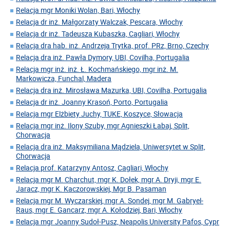
Relacja mgr Moniki Wolan, Bari, Włochy
Relacja dr inż. Małgorzaty Walczak, Pescara, Włochy
Relacja dr inż. Tadeusza Kubaszka, Cagliari, Włochy
Relacja dra hab. inż. Andrzeja Trytka, prof. PRz, Brno, Czechy
Relacja dra inż. Pawła Dymory, UBI, Covilha, Portugalia
Relacja mgr inż. inż. Ł. Kochmańskiego, mgr inż. M.
Markowicza, Funchal, Madera
Relacja dra inż. Mirosława Mazurka, UBI, Covilha, Portugalia
Relacja dr inż. Joanny Krasoń, Porto, Portugalia
Relacja mgr Elżbiety Juchy, TUKE, Koszyce, Słowacja
Relacja mgr inż. Ilony Szuby, mgr Agnieszki Łabaj, Split,
Chorwacja
Relacja dra inż. Maksymiliana Mądziela, Uniwersytet w Split,
Chorwacja
Relacja prof. Katarzyny Antosz, Cagliari, Włochy
Relacja mgr M. Charchut, mgr K. Dołek, mgr A. Dryji, mgr E.
Jaracz, mgr K. Kaczorowskiej, Mgr B. Pasaman
Relacja mgr M. Wyczarskiej, mgr A. Sondej, mgr M. Gabryel-
Raus, mgr E. Gancarz, mgr A. Kołodziej, Bari, Włochy
Relacja mgr Joanny Sudoł-Pusz, Neapolis University Pafos, Cypr