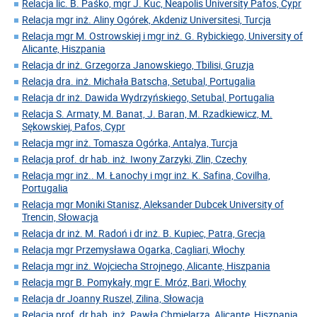
Relacja lic. B. Paśko, mgr J. Kuc, Neapolis University Pafos, Cypr
Relacja mgr inż. Aliny Ogórek, Akdeniz Universitesi, Turcja
Relacja mgr M. Ostrowskiej i mgr inż. G. Rybickiego, University of
Alicante, Hiszpania
Relacja dr inż. Grzegorza Janowskiego, Tbilisi, Gruzja
Relacja dra. inż. Michała Batscha, Setubal, Portugalia
Relacja dr inż. Dawida Wydrzyńskiego, Setubal, Portugalia
Relacja S. Armaty, M. Banat, J. Baran, M. Rzadkiewicz, M.
Sękowskiej, Pafos, Cypr
Relacja mgr inż. Tomasza Ogórka, Antalya, Turcja
Relacja prof. dr hab. inż. Iwony Zarzyki, Zlin, Czechy
Relacja mgr inż.. M. Łanochy i mgr inż. K. Safina, Covilha,
Portugalia
Relacja mgr Moniki Stanisz, Aleksander Dubcek University of
Trencin, Słowacja
Relacja dr inż. M. Radoń i dr inż. B. Kupiec, Patra, Grecja
Relacja mgr Przemysława Ogarka, Cagliari, Włochy
Relacja mgr inż. Wojciecha Strojnego, Alicante, Hiszpania
Relacja mgr B. Pomykały, mgr E. Mróz, Bari, Włochy
Relacja dr Joanny Ruszel, Zilina, Słowacja
Relacja prof. dr hab. inż. Pawła Chmielarza, Alicante, Hiszpania