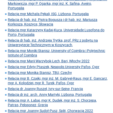
Markowicza, mgr P. Ogarka, mgr inż. K. Safina, Aveiro,
Portugalia
Relacja mgr Michała Pękali, ISG, Lizbona, Portugalia
Relacja dr hab. inż. Piotra Bogusza i dr hab. inż. Mariusza
Korkosza, Koszyce, Słowacja
Relacja mgr Katarzyny Kadaj-Kuca, Universidade Lusofona do
Porto, Portugalia
Relacja dr hab. inż. Andrzeja Trytka, prof. PRz z pobytu na
Uniwersytecie Technicznym w Koszycach,
Relacja mgr Moniki Stanisz, University of Coimbra i Polytechnic
Istitute of Coimbra
Relacja mgr Marii Warzybok-Lech, Bari, Włochy 2022
Relacja mgr Edyty Ptaszek, Neapolis University Pafos, Cypr
Relacja mgr Monika Stanisz, TBU, Czechy
Relacja mgr B. Czajki, mgr inż. M. Gabryel-Raus, mgr E. Gancarz,
mgr A. Kołodziej, mgr R. Turek, Pafos, Cypr
Relacja dr Joanny Ruszel, Ivry-sur-Seine, Francja
Relacja dr inż. arch. Anny Martyki, Lizbona, Portugalia
Relacja mgr A. Łabaj, mgr K. Dudek, mgr inż. S. Chorzępa,
Patras, Peloponez, Grecja
Relacja mgr Joanny Sudoł-Pusz, Split, Chorwacja 2022