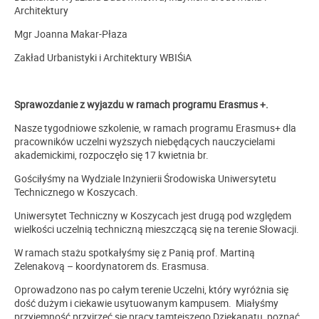
Architektury
Mgr Joanna Makar-Płaza
Zakład Urbanistyki i Architektury WBIŚiA
Sprawozdanie z wyjazdu
w ramach programu Erasmus +.
Nasze tygodniowe szkolenie, w ramach programu Erasmus+ dla
pracowników uczelni wyższych niebędących nauczycielami
akademickimi, rozpoczęło się 17 kwietnia br.
Gościłyśmy na Wydziale Inżynierii Środowiska Uniwersytetu
Technicznego w Koszycach.
Uniwersytet Techniczny w Koszycach jest drugą pod względem
wielkości uczelnią techniczną mieszczącą się na terenie Słowacji.
W ramach stażu spotkałyśmy się z Panią prof. Martiną
Zelenakovą – koordynatorem ds. Erasmusa.
Oprowadzono nas po całym terenie Uczelni, który wyróżnia się
dość dużym i ciekawie usytuowanym kampusem. Miałyśmy
przyjemność przyjrzeć się pracy tamtejszego Dziekanatu, poznać