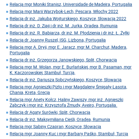
Relacja mgr Moniki Stanisz, Universidade de Madeira, Portugalia
Relacja mgr Marii Warzybok-Lech, Pescara, Włochy 2022
Relacja dr inż. Jakuba Wojturskiego, Koszyce, Słowacja 2022
Relacja dr inż. D. Ziaji i dr inż. M. Jurka, Oradea, Rumunia
Relacja dr inż. R. Babiarza, dr inż. M. Płodzienia i dr inż. Ł. Żyłki
Relacja dr Joanny Ruszel, ISG, Lizbona, Portugalia
Relacja mgr A. Dryji, mgr E. Jaracz, mgr M. Charchut, Madera,
Portugalia
Relacja dr inż. Grzegorza Janowskiego, Split, Chorwacja
Relacja mgr M. Wolan, mgr E. Burłańskiej, mgr B. Pasaman, mgr
K. Kaczorowskiej, Stambuł, Turcja,
Relacja dr inż. Dariusza Sobczyńskiego, Koszyce, Słowacja
Relacja mgr Agnieszki Pizło i mgr Magdaleny Śmigały-Lasota,
Chania, Kreta, Grecja
Relacja mgr Anety Kołcz, Haliny Zawiszy, mgr inż. Agnieszki
Ząbczyk i mgr inż. Krzysztofa Żmudy, Aveiro, Portugalia.
Relacja dr Agaty Surówki, Split, Chorwacja
Relacja dr inż. Maksymiliana Cieśli, Oradea, Rumunia
Relacja mgr Sabiny Czapran, Koszyce, Słowacja
Relacja mgr Joanny Kuc i mgr Barbary Paśko, Stambuł, Turcja