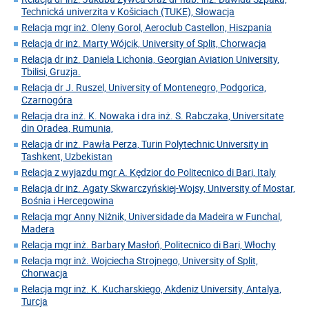
Technická univerzita v Košiciach (TUKE), Słowacja
Relacja mgr inż. Oleny Gorol, Aeroclub Castellon, Hiszpania
Relacja dr inż. Marty Wójcik, University of Split, Chorwacja
Relacja dr inż. Daniela Lichonia, Georgian Aviation University,
Tbilisi, Gruzja.
Relacja dr J. Ruszel, University of Montenegro, Podgorica,
Czarnogóra
Relacja dra inż. K. Nowaka i dra inż. S. Rabczaka, Universitate
din Oradea, Rumunia,
Relacja dr inż. Pawła Perza, Turin Polytechnic University in
Tashkent, Uzbekistan
Relacja z wyjazdu mgr A. Kędzior do Politecnico di Bari, Italy
Relacja dr inż. Agaty Skwarczyńskiej-Wojsy, University of Mostar,
Bośnia i Hercegowina
Relacja mgr Anny Niżnik, Universidade da Madeira w Funchal,
Madera
Relacja mgr inż. Barbary Masłoń, Politecnico di Bari, Włochy
Relacja mgr inż. Wojciecha Strojnego, University of Split,
Chorwacja
Relacja mgr inż. K. Kucharskiego, Akdeniz University, Antalya,
Turcja