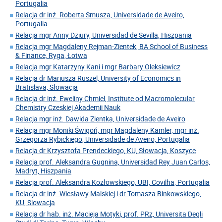
Portugalia
Relacja dr inż. Roberta Smusza, Universidade de Aveiro,
Portugalia
Relacja mgr Anny Dziury, Universidad de Sevilla, Hiszpania
Relacja mgr Magdaleny Rejman-Zientek, BA School of Business
& Finance, Ryga, Łotwa
Relacja mgr Katarzyny Kani i mgr Barbary Oleksiewicz
Relacja dr Mariusza Ruszel, University of Economics in
Bratislava, Słowacja
Relacja dr inż. Eweliny Chmiel, Institute od Macromolecular
Chemistry Czeskiej Akademii Nauk
Relacja mgr inż. Dawida Zientka, Universidade de Aveiro
Relacja mgr Moniki Świgoń, mgr Magdaleny Kamler, mgr inż.
Grzegorza Rybickiego, Universidade de Aveiro, Portugalia
Relacja dr Krzysztofa Prendeckiego, KU, Słowacja, Koszyce
Relacja prof. Aleksandra Gugnina, Universidad Rey Juan Carlos,
Madryt, Hiszpania
Relacja prof. Aleksandra Kozłowskiego, UBI, Covilha, Portugalia
Relacja dr inż. Wiesławy Malskiej i dr Tomasza Binkowskiego,
KU, Slowacja
Relacja dr hab. inż. Macieja Motyki, prof. PRz, Universita Degli