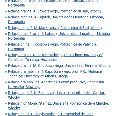
Relacja dr J. Woźniak, Instituto Superior Gestao, Lizbona,
Portugalia
Relacja dra inż. A. Jaworskiego, Politecnico di Bari, Włochy
Relacja mgr inż. A. Ogórek, Universidade Lusofona, Lizbona,
Portugalia
Relacja mgr inż. M. Markowicza, Politecnico di Bari, Włochy
Relacja dra inż. arch. I. Labudy, Universidade Lusofona, Lizbona,
Portugalia
Relacja dr inż. T. Kossowskiego, Politecnica de Valencia,
Hiszpania
Relacja dra inż. R. Jakubowskiego, Politechnic University of
Catalonia, Terrassa, Hiszpania
Relacja dra inż. M. Chutkowskiego, Universita di Ferrara, Włochy
Relacja dra hab. inż. T. Kapuścińskiego, prof. PRz, National
Technical University of Athens, Grecja
Relacja dra hab. inż. Andrzeja Dzierwy, prof. PRz, Trencinska
Univerzita, Słowacja
Relacja mgr inż. K. Bednarza, Universita degli studi di Cagliari,
Włochy
Relacja mgr Moniki Stanisz, Università Politecnica delle Marche,
Włochy
Relacja dr inż. P. Grzybowskiego, Universidad de Leon,