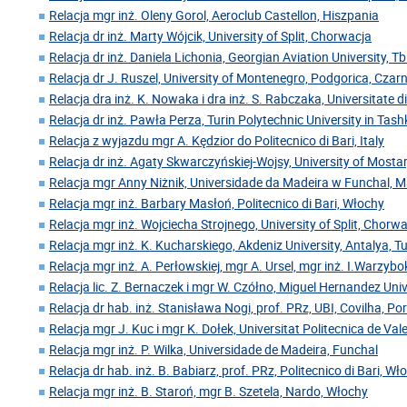
Relacja mgr inż. Oleny Gorol, Aeroclub Castellon, Hiszpania
Relacja dr inż. Marty Wójcik, University of Split, Chorwacja
Relacja dr inż. Daniela Lichonia, Georgian Aviation University, Tbil
Relacja dr J. Ruszel, University of Montenegro, Podgorica, Cza
Relacja dra inż. K. Nowaka i dra inż. S. Rabczaka, Universitate 
Relacja dr inż. Pawła Perza, Turin Polytechnic University in Tas
Relacja z wyjazdu mgr A. Kędzior do Politecnico di Bari, Italy
Relacja dr inż. Agaty Skwarczyńskiej-Wojsy, University of Mosta
Relacja mgr Anny Niżnik, Universidade da Madeira w Funchal, 
Relacja mgr inż. Barbary Masłoń, Politecnico di Bari, Włochy
Relacja mgr inż. Wojciecha Strojnego, University of Split, Chorw
Relacja mgr inż. K. Kucharskiego, Akdeniz University, Antalya, Tu
Relacja mgr inż. A. Perłowskiej, mgr A. Ursel, mgr inż. I.Warzyb
Relacja lic. Z. Bernaczek i mgr W. Czółno, Miguel Hernandez Univ
Relacja dr hab. inż. Stanisława Nogi, prof. PRz, UBI, Covilha, Po
Relacja mgr J. Kuc i mgr K. Dołek, Universitat Politecnica de Val
Relacja mgr inż. P. Wilka, Universidade de Madeira, Funchal
Relacja dr hab. inż. B. Babiarz, prof. PRz, Politecnico di Bari, Wł
Relacja mgr inż. B. Staroń, mgr B. Szetela, Nardo, Włochy