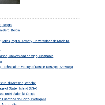
, Belgia
-Berg, Belgia
j-Miłek, mgr S. Armaty, Universidade de Madeira,
y
Krasoń, Universidad de Vigo, Hiszpania
ja
, Technical University of Kosice, Koszyce, Słowacja
i Studi di Messina, Włochy
ege of Staten Island (USA)
saloniki, Saloniki, Grecja
de Lusofona do Porto, Portugalia
, Portugalia