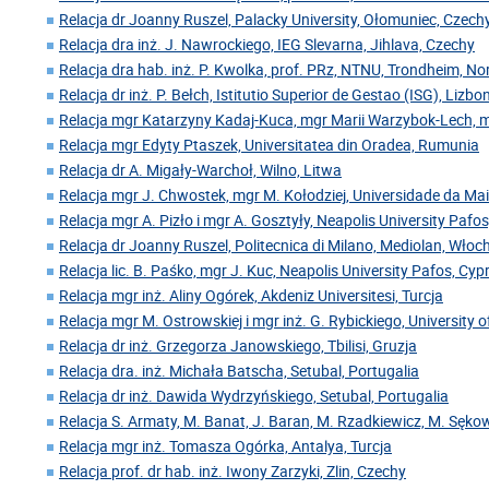
Relacja dr Joanny Ruszel, Palacky University, Ołomuniec, Czech
Relacja dra inż. J. Nawrockiego, IEG Slevarna, Jihlava, Czechy
Relacja dra hab. inż. P. Kwolka, prof. PRz, NTNU, Trondheim, N
Relacja dr inż. P. Bełch, Istitutio Superior de Gestao (ISG), Lizbo
Relacja mgr Katarzyny Kadaj-Kuca, mgr Marii Warzybok-Lech, 
Relacja mgr Edyty Ptaszek, Universitatea din Oradea, Rumunia
Relacja dr A. Migały-Warchoł, Wilno, Litwa
Relacja mgr J. Chwostek, mgr M. Kołodziej, Universidade da Mai
Relacja mgr A. Pizło i mgr A. Gosztyły, Neapolis University Pafos
Relacja dr Joanny Ruszel, Politecnica di Milano, Mediolan, Włoc
Relacja lic. B. Paśko, mgr J. Kuc, Neapolis University Pafos, Cyp
Relacja mgr inż. Aliny Ogórek, Akdeniz Universitesi, Turcja
Relacja mgr M. Ostrowskiej i mgr inż. G. Rybickiego, University o
Relacja dr inż. Grzegorza Janowskiego, Tbilisi, Gruzja
Relacja dra. inż. Michała Batscha, Setubal, Portugalia
Relacja dr inż. Dawida Wydrzyńskiego, Setubal, Portugalia
Relacja S. Armaty, M. Banat, J. Baran, M. Rzadkiewicz, M. Sękow
Relacja mgr inż. Tomasza Ogórka, Antalya, Turcja
Relacja prof. dr hab. inż. Iwony Zarzyki, Zlin, Czechy