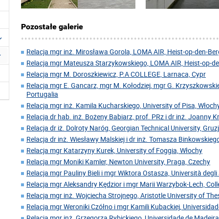
Pozostałe galerie
Relacja mgr inż. Mirosława Gorola, LOMA AIR, Heist-op-den-Berg
Relacja mgr Mateusza Starzykowskiego, LOMA AIR, Heist-op-den
Relacja mgr M. Doroszkiewicz, P.A COLLEGE, Larnaca, Cypr
Relacja mgr E. Gancarz, mgr M. Kołodziej, mgr G. Krzyszkowskie
Portugalia
Relacja mgr inż. Kamila Kucharskiego, University of Pisa, Włoch
Relacja dr hab. inż. Bożeny Babiarz, prof. PRz i dr inż. Joanny 
Relacja dr iż. Dolroty Naróg, Georgian Technical University, Gruz
Relacja dr inż. Wiesławy Malskiej i dr inż. Tomasza Binkowskiego
Relacja mgr Katarzyny Kurek, University of Foggia, Włochy
Relacja mgr Moniki Kamler, Newton University, Praga, Czechy
Relacja mgr Pauliny Bieli i mgr Wiktora Ostasza, Università degl
Relacja mgr Aleksandry Kędzior i mgr Marii Warzybok-Lech, Coll
Relacja mgr inż. Wojciecha Strojnego, Aristotle University of Thes
Relacja mgr Weroniki Czółno i mgr Kamili Kubackiej, Universida
Relacja mgr inż. Grzegorza Rybickiego, Universidade de Madeira