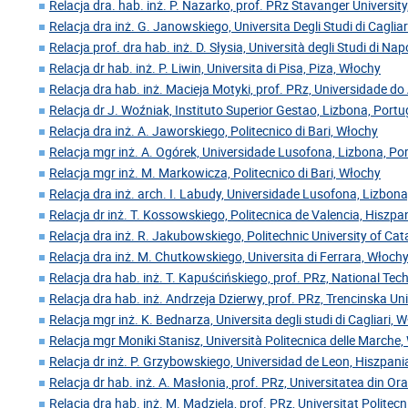
Relacja dra. hab. inż. P. Nazarko, prof. PRz Stavanger Universit
Relacja dra inż. G. Janowskiego, Universita Degli Studi di Caglia
Relacja prof. dra hab. inż. D. Słysia, Università degli Studi di Nap
Relacja dr hab. inż. P. Liwin, Universita di Pisa, Piza, Włochy
Relacja dra hab. inż. Macieja Motyki, prof. PRz, Universidade do 
Relacja dr J. Woźniak, Instituto Superior Gestao, Lizbona, Portu
Relacja dra inż. A. Jaworskiego, Politecnico di Bari, Włochy
Relacja mgr inż. A. Ogórek, Universidade Lusofona, Lizbona, Po
Relacja mgr inż. M. Markowicza, Politecnico di Bari, Włochy
Relacja dra inż. arch. I. Labudy, Universidade Lusofona, Lizbona
Relacja dr inż. T. Kossowskiego, Politecnica de Valencia, Hiszpa
Relacja dra inż. R. Jakubowskiego, Politechnic University of Cat
Relacja dra inż. M. Chutkowskiego, Universita di Ferrara, Włoch
Relacja dra hab. inż. T. Kapuścińskiego, prof. PRz, National Tech
Relacja dra hab. inż. Andrzeja Dzierwy, prof. PRz, Trencinska Un
Relacja mgr inż. K. Bednarza, Universita degli studi di Cagliari, 
Relacja mgr Moniki Stanisz, Università Politecnica delle Marche
Relacja dr inż. P. Grzybowskiego, Universidad de Leon, Hiszpani
Relacja dr hab. inż. A. Masłonia, prof. PRz, Universitatea din O
Relacja dra hab. inż. M. Mądziela, prof. PRz, Universitat Polite