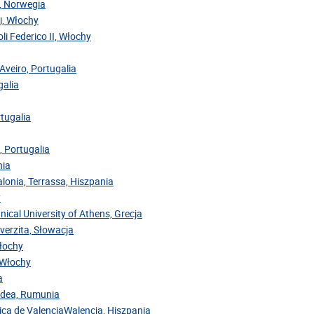
y, Norwegia
ri, Włochy
oli Federico II, Włochy
Aveiro, Portugalia
galia
rtugalia
, Portugalia
nia
alonia, Terrassa, Hiszpania
y
nical University of Athens, Grecja
iverzita, Słowacja
Włochy
, Włochy
a
radea, Rumunia
cnica de ValenciaWalencja, Hiszpania