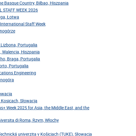
the Basque Country, Bilbao, Hiszpania
NAL STAFF WEEK 2026
Ryga, Łotwa
 International Staff Week
arnogórze
 Lizbona, Portugalia
, Walencja, Hiszpania
nho, Braga, Portugalia
rto, Portugalia
cations Engineering
arnogóra
łowacja
v Kosicach, Słowacja
us+ Week 2025 for Asia, the Middle East, and the
niversita di Roma, Rzym, Włochy
Technická univerzita v Košiciach (TUKE), Słowacja