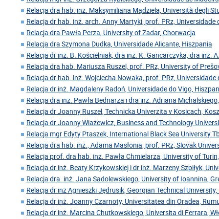
Relacja dra hab. inż. Maksymiliana Mądziela, Università degli Stu
Relacja dr hab. inż. arch. Anny Martyki, prof. PRz, Universidade
Relacja dra Pawła Perza, University of Zadar, Chorwacja
Relacja dra Szymona Dudka, Universidade Alicante, Hiszpania
Relacja dr inż. B. Kościelniak, dra inż. K. Gancarczyka, dra inż. A
Relacja dra hab. Mariusza Ruszel, prof. PRz, University of Preš
Relacja dr hab. inż. Wojciecha Nowaka, prof. PRz, Universidade 
Relacja dr inż. Magdaleny Radoń, Universidade do Vigo, Hiszpan
Relacja dra inż. Pawła Bednarza i dra inż. Adriana Michalskiego,
Relacja dr Joanny Ruszel, Technicka Univerzita v Kosicach, Kos
Relacja dr Joanny Wiażewicz, Business and Technology Universi
Relacja mgr Edyty Ptaszek, International Black Sea University.Tbi
Relacja dra hab. inż., Adama Masłonia, prof. PRz, Slovak Univer
Relacja prof. dra hab. inż. Pawła Chmielarza, University of Turin
Relacja dr inż. Beaty Krzykowskiej i dr inż. Marzeny Szpiłyk, Uni
Relacja dra. inż. Jana Sadolewskiego, University of Ioannina, Gr
Relacja dr inż Agnieszki Jędrusik, Georgian Technical University,
Relacja dr inż. Joanny Czarnoty, Universitatea din Oradea, Rum
Relacja dr inż. Marcina Chutkowskiego, Universita di Ferrara, W