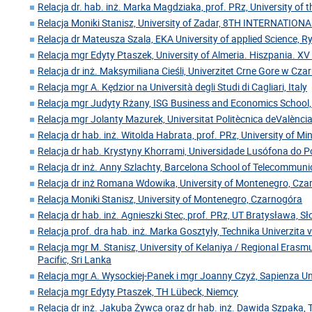
Relacja dr. hab. inż. Marka Magdziaka, prof. PRz, University of 
Relacja Moniki Stanisz, University of Zadar, 8TH INTERNATIO
Relacja dr Mateusza Szala, EKA University of applied Science, 
Relacja mgr Edyty Ptaszek, University of Almeria. Hiszpania. XV
Relacja dr inż. Maksymiliana Cieśli, Univerzitet Crne Gore w Cz
Relacja mgr A. Kędzior na Università degli Studi di Cagliari, Italy
Relacja mgr Judyty Rżany, ISG Business and Economics School,
Relacja mgr Jolanty Mazurek, Universitat Politècnica deValència
Relacja dr hab. inż. Witolda Habrata, prof. PRz, University of Mi
Relacja dr hab. Krystyny Khorrami, Universidade Lusófona do Po
Relacja dr inż. Anny Szlachty, Barcelona School of Telecommuni
Relacja dr inż Romana Wdowika, University of Montenegro, Cz
Relacja Moniki Stanisz, University of Montenegro, Czarnogóra
Relacja dr hab. inż. Agnieszki Stec, prof. PRz, UT Bratysława, S
Relacja prof. dra hab. inż. Marka Gosztyły, Technika Univerzita 
Relacja mgr M. Stanisz, University of Kelaniya / Regional Erasm
Pacific, Sri Lanka
Relacja mgr A. Wysockiej-Panek i mgr Joanny Czyż, Sapienza U
Relacja mgr Edyty Ptaszek, TH Lübeck, Niemcy
Relacja dr inż. Jakuba Żywca oraz dr hab. inż. Dawida Szpaka, 