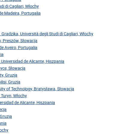
di di Cagliari, Włochy
 de Madeira, Portugalia
. Gradzika, Università degli Studi di Cagliari, Włochy
ov, Preszów, Słowacja
de Aveiro, Portugalia
ia
 Universidad de Alicante, Hiszpania
zyce, Słowacja
ty, Gruzja
lisi, Gruzja
sity of Technology, Bratysława, Słowacja
, Turyn, Włochy
versidad de Alicante, Hiszpania
ecja
 Gruzja
unia
łochy