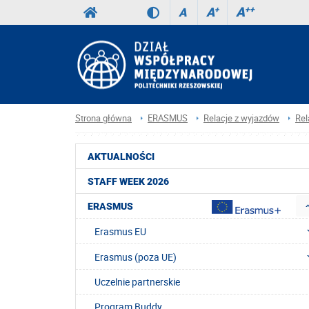
A
++
A
+
A
Strona główna
ERASMUS
Relacje z wyjazdów
Rel
AKTUALNOŚCI
STAFF WEEK 2026
ERASMUS
Erasmus EU
Erasmus (poza UE)
Uczelnie partnerskie
Program Buddy