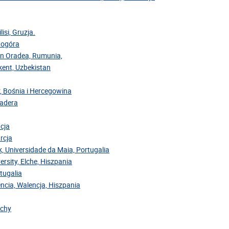
isi, Gruzja.
rnogóra
din Oradea, Rumunia,
hkent, Uzbekistan
r, Bośnia i Hercegowina
Madera
acja
rcja
ok, Universidade da Maia, Portugalia
ersity, Elche, Hiszpania
rtugalia
encia, Walencja, Hiszpania
ochy