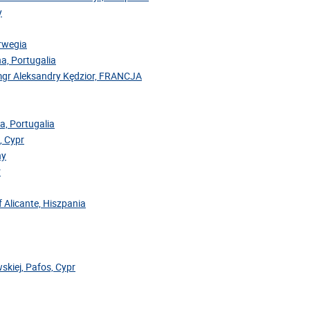
y
orwegia
na, Portugalia
mgr Aleksandry Kędzior, FRANCJA
a, Portugalia
, Cypr
hy
r
f Alicante, Hiszpania
skiej, Pafos, Cypr