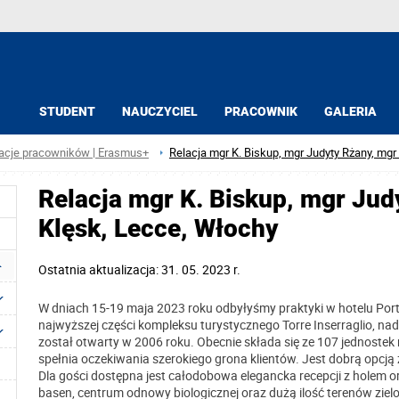
STUDENT
NAUCZYCIEL
PRACOWNIK
GALERIA
acje pracowników | Erasmus+
Relacja mgr K. Biskup, mgr Judyty Rżany, mgr
Relacja mgr K. Biskup, mgr Jud
Klęsk, Lecce, Włochy
Ostatnia aktualizacja: 31. 05. 2023 r.
W dniach 15-19 maja 2023 roku odbyłyśmy praktyki w hotelu Porto
najwyższej części kompleksu turystycznego Torre Inserraglio, n
został otwarty w 2006 roku. Obecnie składa się ze 107 jednostek 
spełnia oczekiwania szerokiego grona klientów. Jest dobrą opcją z
Dla gości dostępna jest całodobowa elegancka recepcji z holem o
basen, centrum odnowy biologicznej oraz dużą ilość terenów ziel