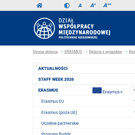
A
++
A
+
A
Strona główna
ERASMUS
Relacje z wyjazdów
Rel
AKTUALNOŚCI
STAFF WEEK 2026
ERASMUS
Erasmus EU
Erasmus (poza UE)
Uczelnie partnerskie
Program Buddy