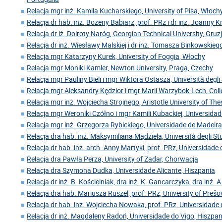
Relacja mgr inż. Kamila Kucharskiego, University of Pisa, Włoch
Relacja dr hab. inż. Bożeny Babiarz, prof. PRz i dr inż. Joanny 
Relacja dr iż. Dolroty Naróg, Georgian Technical University, Gruz
Relacja dr inż. Wiesławy Malskiej i dr inż. Tomasza Binkowskiego
Relacja mgr Katarzyny Kurek, University of Foggia, Włochy
Relacja mgr Moniki Kamler, Newton University, Praga, Czechy
Relacja mgr Pauliny Bieli i mgr Wiktora Ostasza, Università degl
Relacja mgr Aleksandry Kędzior i mgr Marii Warzybok-Lech, Coll
Relacja mgr inż. Wojciecha Strojnego, Aristotle University of Thes
Relacja mgr Weroniki Czółno i mgr Kamili Kubackiej, Universida
Relacja mgr inż. Grzegorza Rybickiego, Universidade de Madeira
Relacja dra hab. inż. Maksymiliana Mądziela, Università degli Stu
Relacja dr hab. inż. arch. Anny Martyki, prof. PRz, Universidade
Relacja dra Pawła Perza, University of Zadar, Chorwacja
Relacja dra Szymona Dudka, Universidade Alicante, Hiszpania
Relacja dr inż. B. Kościelniak, dra inż. K. Gancarczyka, dra inż. A
Relacja dra hab. Mariusza Ruszel, prof. PRz, University of Preš
Relacja dr hab. inż. Wojciecha Nowaka, prof. PRz, Universidade 
Relacja dr inż. Magdaleny Radoń, Universidade do Vigo, Hiszpan