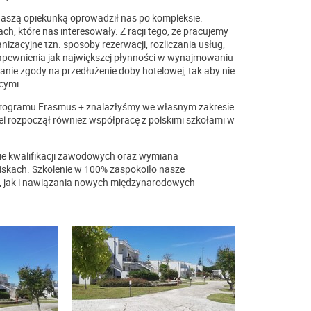
 naszą opiekunką oprowadził nas po kompleksie.
h, które nas interesowały. Z racji tego, ze pracujemy
izacyjne tzn. sposoby rezerwacji, rozliczania usług,
apewnienia jak największej płynności w wynajmowaniu
żanie zgody na przedłużenie doby hotelowej, tak aby nie
cymi.
h programu Erasmus + znalazłyśmy we własnym zakresie
el rozpoczął również współpracę z polskimi szkołami w
ie kwalifikacji zawodowych oraz wymiana
skach. Szkolenie w 100% zaspokoiło nasze
 jak i nawiązania nowych międzynarodowych