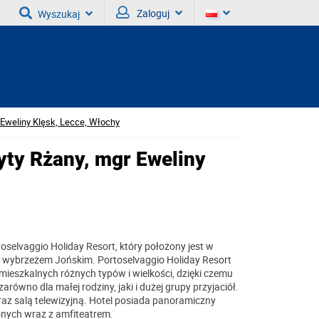
Zaloguj
Wyszukaj
 Eweliny Klęsk, Lecce, Włochy
yty Rżany, mgr Eweliny
selvaggio Holiday Resort, który położony jest w
ad wybrzeżem Jońskim. Portoselvaggio Holiday Resort
mieszkalnych różnych typów i wielkości, dzięki czemu
arówno dla małej rodziny, jaki i dużej grupy przyjaciół.
raz salą telewizyjną. Hotel posiada panoramiczny
onych wraz z amfiteatrem.