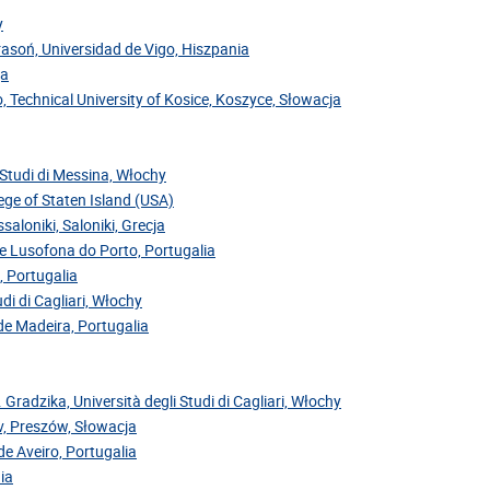
y
Krasoń, Universidad de Vigo, Hiszpania
ja
, Technical University of Kosice, Koszyce, Słowacja
i Studi di Messina, Włochy
ege of Staten Island (USA)
saloniki, Saloniki, Grecja
de Lusofona do Porto, Portugalia
, Portugalia
di di Cagliari, Włochy
 de Madeira, Portugalia
. Gradzika, Università degli Studi di Cagliari, Włochy
ov, Preszów, Słowacja
de Aveiro, Portugalia
ia