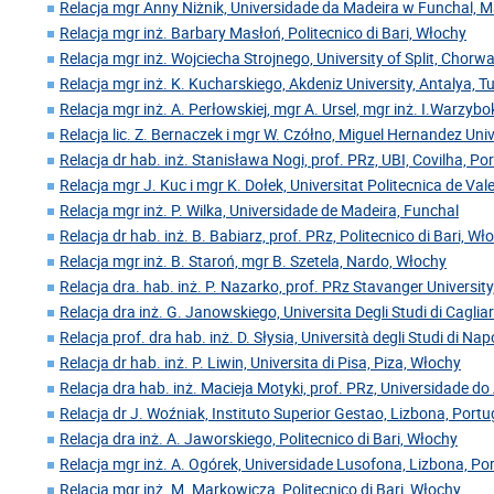
Relacja mgr Anny Niżnik, Universidade da Madeira w Funchal, 
Relacja mgr inż. Barbary Masłoń, Politecnico di Bari, Włochy
Relacja mgr inż. Wojciecha Strojnego, University of Split, Chorw
Relacja mgr inż. K. Kucharskiego, Akdeniz University, Antalya, Tu
Relacja mgr inż. A. Perłowskiej, mgr A. Ursel, mgr inż. I.Warzyb
Relacja lic. Z. Bernaczek i mgr W. Czółno, Miguel Hernandez Univ
Relacja dr hab. inż. Stanisława Nogi, prof. PRz, UBI, Covilha, Po
Relacja mgr J. Kuc i mgr K. Dołek, Universitat Politecnica de Val
Relacja mgr inż. P. Wilka, Universidade de Madeira, Funchal
Relacja dr hab. inż. B. Babiarz, prof. PRz, Politecnico di Bari, Wł
Relacja mgr inż. B. Staroń, mgr B. Szetela, Nardo, Włochy
Relacja dra. hab. inż. P. Nazarko, prof. PRz Stavanger Universit
Relacja dra inż. G. Janowskiego, Universita Degli Studi di Caglia
Relacja prof. dra hab. inż. D. Słysia, Università degli Studi di Nap
Relacja dr hab. inż. P. Liwin, Universita di Pisa, Piza, Włochy
Relacja dra hab. inż. Macieja Motyki, prof. PRz, Universidade do 
Relacja dr J. Woźniak, Instituto Superior Gestao, Lizbona, Portu
Relacja dra inż. A. Jaworskiego, Politecnico di Bari, Włochy
Relacja mgr inż. A. Ogórek, Universidade Lusofona, Lizbona, Po
Relacja mgr inż. M. Markowicza, Politecnico di Bari, Włochy