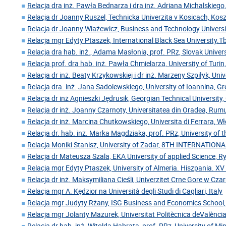
Relacja dra inż. Pawła Bednarza i dra inż. Adriana Michalskiego,
Relacja dr Joanny Ruszel, Technicka Univerzita v Kosicach, Kos
Relacja dr Joanny Wiażewicz, Business and Technology Universi
Relacja mgr Edyty Ptaszek, International Black Sea University.Tbi
Relacja dra hab. inż., Adama Masłonia, prof. PRz, Slovak Univer
Relacja prof. dra hab. inż. Pawła Chmielarza, University of Turin
Relacja dr inż. Beaty Krzykowskiej i dr inż. Marzeny Szpiłyk, Uni
Relacja dra. inż. Jana Sadolewskiego, University of Ioannina, Gr
Relacja dr inż Agnieszki Jędrusik, Georgian Technical University,
Relacja dr inż. Joanny Czarnoty, Universitatea din Oradea, Rum
Relacja dr inż. Marcina Chutkowskiego, Universita di Ferrara, W
Relacja dr. hab. inż. Marka Magdziaka, prof. PRz, University of 
Relacja Moniki Stanisz, University of Zadar, 8TH INTERNATIO
Relacja dr Mateusza Szala, EKA University of applied Science, 
Relacja mgr Edyty Ptaszek, University of Almeria. Hiszpania. XV
Relacja dr inż. Maksymiliana Cieśli, Univerzitet Crne Gore w Cz
Relacja mgr A. Kędzior na Università degli Studi di Cagliari, Italy
Relacja mgr Judyty Rżany, ISG Business and Economics School,
Relacja mgr Jolanty Mazurek, Universitat Politècnica deValència
Relacja dr hab. inż. Witolda Habrata, prof. PRz, University of Mi