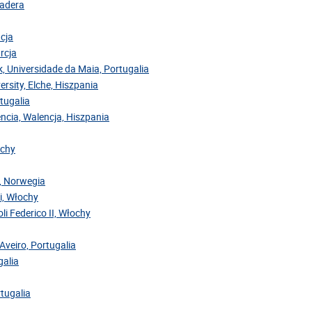
Madera
acja
rcja
ok, Universidade da Maia, Portugalia
ersity, Elche, Hiszpania
rtugalia
encia, Walencja, Hiszpania
ochy
y, Norwegia
ri, Włochy
oli Federico II, Włochy
Aveiro, Portugalia
galia
rtugalia