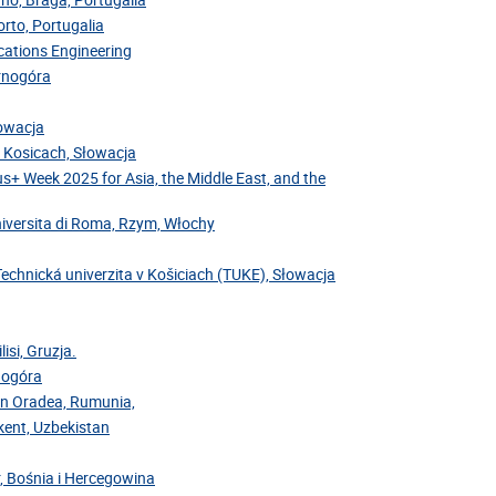
rto, Portugalia
cations Engineering
arnogóra
łowacja
v Kosicach, Słowacja
us+ Week 2025 for Asia, the Middle East, and the
niversita di Roma, Rzym, Włochy
Technická univerzita v Košiciach (TUKE), Słowacja
isi, Gruzja.
rnogóra
din Oradea, Rumunia,
hkent, Uzbekistan
r, Bośnia i Hercegowina