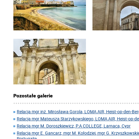
Pozostałe galerie
Relacja mgr inż. Mirosława Gorola, LOMA AIR, Heist-op-den-Berg
Relacja mgr Mateusza Starzykowskiego, LOMA AIR, Heist-op-den
Relacja mgr M. Doroszkiewicz, P.A COLLEGE, Larnaca, Cypr
Relacja mgr E. Gancarz, mgr M. Kołodziej, mgr G. Krzyszkowskie
Portugalia