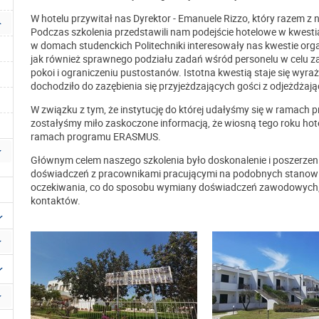
W hotelu przywitał nas Dyrektor - Emanuele Rizzo, który razem z
Podczas szkolenia przedstawili nam podejście hotelowe w kwestiac
w domach studenckich Politechniki interesowały nas kwestie organ
jak również sprawnego podziału zadań wśród personelu w celu z
pokoi i ograniczeniu pustostanów. Istotna kwestią staje się wyra
dochodziło do zazębienia się przyjeżdzających gości z odjeżdżają
W związku z tym, że instytucję do której udałyśmy się w ramac
zostałyśmy miło zaskoczone informacją, że wiosną tego roku hot
ramach programu ERASMUS.
Głównym celem naszego szkolenia było doskonalenie i poszerzen
doświadczeń z pracownikami pracującymi na podobnych stanowi
oczekiwania, co do sposobu wymiany doświadczeń zawodowych,
kontaktów.