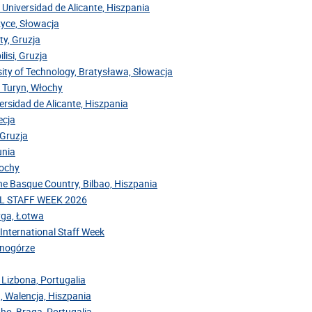
 Universidad de Alicante, Hiszpania
zyce, Słowacja
ty, Gruzja
lisi, Gruzja
sity of Technology, Bratysława, Słowacja
, Turyn, Włochy
versidad de Alicante, Hiszpania
ecja
 Gruzja
unia
łochy
the Basque Country, Bilbao, Hiszpania
NAL STAFF WEEK 2026
Ryga, Łotwa
 International Staff Week
arnogórze
 Lizbona, Portugalia
, Walencja, Hiszpania
nho, Braga, Portugalia