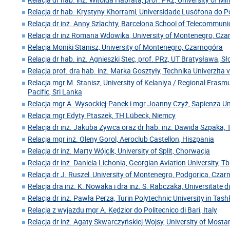
Relacja dr hab. Krystyny Khorrami, Universidade Lusófona do Po
Relacja dr inż. Anny Szlachty, Barcelona School of Telecommuni
Relacja dr inż Romana Wdowika, University of Montenegro, Cz
Relacja Moniki Stanisz, University of Montenegro, Czarnogóra
Relacja dr hab. inż. Agnieszki Stec, prof. PRz, UT Bratysława, S
Relacja prof. dra hab. inż. Marka Gosztyły, Technika Univerzita 
Relacja mgr M. Stanisz, University of Kelaniya / Regional Erasm
Pacific, Sri Lanka
Relacja mgr A. Wysockiej-Panek i mgr Joanny Czyż, Sapienza U
Relacja mgr Edyty Ptaszek, TH Lübeck, Niemcy
Relacja dr inż. Jakuba Żywca oraz dr hab. inż. Dawida Szpaka, 
Relacja mgr inż. Oleny Gorol, Aeroclub Castellon, Hiszpania
Relacja dr inż. Marty Wójcik, University of Split, Chorwacja
Relacja dr inż. Daniela Lichonia, Georgian Aviation University, Tbil
Relacja dr J. Ruszel, University of Montenegro, Podgorica, Cza
Relacja dra inż. K. Nowaka i dra inż. S. Rabczaka, Universitate 
Relacja dr inż. Pawła Perza, Turin Polytechnic University in Tas
Relacja z wyjazdu mgr A. Kędzior do Politecnico di Bari, Italy
Relacja dr inż. Agaty Skwarczyńskiej-Wojsy, University of Mosta