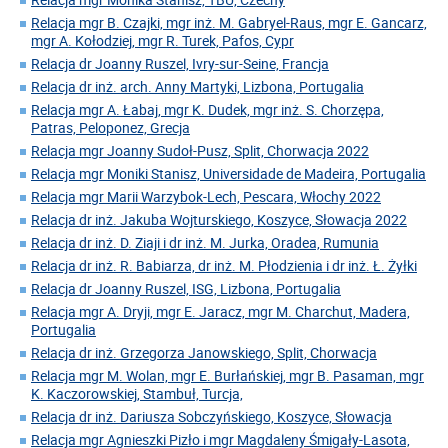
Relacja mgr B. Czajki, mgr inż. M. Gabryel-Raus, mgr E. Gancarz,
mgr A. Kołodziej, mgr R. Turek, Pafos, Cypr
Relacja dr Joanny Ruszel, Ivry-sur-Seine, Francja
Relacja dr inż. arch. Anny Martyki, Lizbona, Portugalia
Relacja mgr A. Łabaj, mgr K. Dudek, mgr inż. S. Chorzępa,
Patras, Peloponez, Grecja
Relacja mgr Joanny Sudoł-Pusz, Split, Chorwacja 2022
Relacja mgr Moniki Stanisz, Universidade de Madeira, Portugalia
Relacja mgr Marii Warzybok-Lech, Pescara, Włochy 2022
Relacja dr inż. Jakuba Wojturskiego, Koszyce, Słowacja 2022
Relacja dr inż. D. Ziaji i dr inż. M. Jurka, Oradea, Rumunia
Relacja dr inż. R. Babiarza, dr inż. M. Płodzienia i dr inż. Ł. Żyłki
Relacja dr Joanny Ruszel, ISG, Lizbona, Portugalia
Relacja mgr A. Dryji, mgr E. Jaracz, mgr M. Charchut, Madera,
Portugalia
Relacja dr inż. Grzegorza Janowskiego, Split, Chorwacja
Relacja mgr M. Wolan, mgr E. Burłańskiej, mgr B. Pasaman, mgr
K. Kaczorowskiej, Stambuł, Turcja,
Relacja dr inż. Dariusza Sobczyńskiego, Koszyce, Słowacja
Relacja mgr Agnieszki Pizło i mgr Magdaleny Śmigały-Lasota,