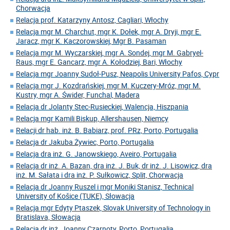
Chorwacja
Relacja prof. Katarzyny Antosz, Cagliari, Włochy
Relacja mgr M. Charchut, mgr K. Dołek, mgr A. Dryji, mgr E.
Jaracz, mgr K. Kaczorowskiej, Mgr B. Pasaman
Relacja mgr M. Wyczarskiej, mgr A. Sondej, mgr M. Gabryel-
Raus, mgr E. Gancarz, mgr A. Kołodziej, Bari, Włochy
Relacja mgr Joanny Sudoł-Pusz, Neapolis University Pafos, Cypr
Relacja mgr J. Kozdrańskiej, mgr M. Kuczery-Mróz, mgr M.
Kustry, mgr A. Świder, Funchal, Madera
Relacja dr Jolanty Stec-Rusieckiej, Walencja, Hiszpania
Relacja mgr Kamili Biskup, Allershausen, Niemcy
Relacji dr hab. inż. B. Babiarz, prof. PRz, Porto, Portugalia
Relacja dr Jakuba Żywiec, Porto, Portugalia
Relacja dra inż. G. Janowskiego, Aveiro, Portugalia
Relacja dr inż. A. Bazan, dra inż. J. Buk, dr inż. J. Lisowicz, dra
inż. M. Sałata i dra inż. P. Sułkowicz, Split, Chorwacja
Relacja dr Joanny Ruszel i mgr Moniki Stanisz, Technical
University of Košice (TUKE), Słowacja
Relacja mgr Edyty Ptaszek, Slovak University of Technology in
Bratislava, Słowacja
Relacja dr inż. Joanny Czarnoty, Porto, Portugalia