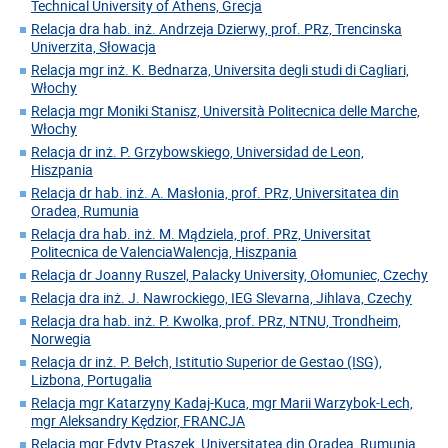
Technical University of Athens, Grecja
Relacja dra hab. inż. Andrzeja Dzierwy, prof. PRz, Trencinska
Univerzita, Słowacja
Relacja mgr inż. K. Bednarza, Universita degli studi di Cagliari,
Włochy
Relacja mgr Moniki Stanisz, Università Politecnica delle Marche,
Włochy
Relacja dr inż. P. Grzybowskiego, Universidad de Leon,
Hiszpania
Relacja dr hab. inż. A. Masłonia, prof. PRz, Universitatea din
Oradea, Rumunia
Relacja dra hab. inż. M. Mądziela, prof. PRz, Universitat
Politecnica de ValenciaWalencja, Hiszpania
Relacja dr Joanny Ruszel, Palacky University, Ołomuniec, Czechy
Relacja dra inż. J. Nawrockiego, IEG Slevarna, Jihlava, Czechy
Relacja dra hab. inż. P. Kwolka, prof. PRz, NTNU, Trondheim,
Norwegia
Relacja dr inż. P. Bełch, Istitutio Superior de Gestao (ISG),
Lizbona, Portugalia
Relacja mgr Katarzyny Kadaj-Kuca, mgr Marii Warzybok-Lech,
mgr Aleksandry Kędzior, FRANCJA
Relacja mgr Edyty Ptaszek, Universitatea din Oradea, Rumunia