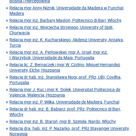
Bośnia i Hercegowina
Relacja mgr Anny Niżnik, Universidade da Madeira w Funchal,
Madera
Relacja mgr inż. Barbary Masłoń, Politecnico di Bari, Włochy
Relacja mgr inż. Wojciecha Strojnego, University of Split,
Chorwacja
Relacja mgr inż. K. Kucharskiego, Akdeniz University, Antalya,
Turcja
Relacja mgr inż. A. Perłowskiej, mgr A. Ursel, mgr inż.
I.Warzybok, Universidade da Maia, Portugalia
Relacja lic. Z. Bernaczek i mgr W. Czółno, Miguel Hernandez
University, Elche, Hiszpania
Relacja dr hab. inż. Stanisława Nogi, prof. PRz, UBI, Covilha,
Portugalia
Relacja mgr J. Kuc i mgr K. Dołek, Universitat Politecnica de
Valencia, Walencja, Hiszpania
Relacja mgr inż. P. Wilka, Universidade de Madeira, Funchal
Relacja dr hab. inż. B. Babiarz, prof. PRz, Politecnico di Bari,
Włochy
Relacja mgr inż. B. Staroń, mgr B. Szetela, Nardo, Włochy
Relacja dra. hab. inż. P. Nazarko, prof. PRz Stavanger University,
Norwegia