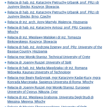
Relacja dr hab. inż. Katarzyny Pietruchy-Urbanik, prof. PRz i dr
Justyny Stecko, Koszyce, Słowacja,
Relacja dr hab. inż. Katarzyny Pietruchy-Urbanik, prof. PRz i dr
Justyny Stecko, Brno, Czechy
Relacja dr inż. arch. Anny Martyki, Walencja, Hiszpania
Relacja dr hab. inż. Katarzyny Antosz, prof. PRz, Cassino,
Włochy
Relacja dr inż. Wiesławy Malskiej i dr inż. Tomasza
Binkowskiego, Koszyce, Słowacja
Relacja dr hab. inż. Andrzeja Dzierwy, prof. PRz, University of the
Basque Country, Hiszpania
Relacja mgr Moniki Stanisz, Technical University of Crete
Relacja dr Joanny Ruszel, University of Split
Relacja dr hab. inż. Marka Magdziaka i dr inż. Romana
Wdowika, Kaunas University of Technology
Relacja mgr Beaty Radzyniak, mgr Katarzyny Kadaj-Kucy, mgra
Konrada Marciniaka, Sapienza Universita di Roma, Włochy
Relacja dr Joanny Ruszel, mgr Moniki Stanisz, European
University of Cyprus, Nikozja, Cypr
Relacja dr inż. Wiesława Grabonia, Universita Degli Studi di
Messina, Mesyna, Włochy
Relacja dr Macieja Chrzanowskiego, University of Split