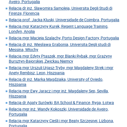
Aveiro, Portugalia
Relacja dr inż. Slawomira Samoleja, Universita Degli Studi di
Firenze, Florencja
Relacja prof. Jacka Kluski, Universidade de Coimbra, Portugalia
Relacja mgr Katarzyny Kurek, Regent Language Training,
Londyn, Anglia
Relacja mgr Macieja Szalachy, Porto Design Factory, Portugalia
Relacja dr inż. Wiesława Grabonia, Universita Degli studi di
Messina, Włochy
Relacja mgr Edyty Ptaszek, mgr Blanki Rybak, mgr Grażyny
Bursztyn-Bajorskiej, Zwickau Niemcy
Relacja mgr Urszuli Urjasz-Tryby, mgr Magdaleny Stręk i mgr
Anety Rembisz, Leon, Hiszpania
Relacja dr inż. Marka Magdziaka, University of Oviedo,
Hiszpania
Relacja mgr Ewy Jaracz i mgr inż. Magdaleny Sęp, Sevilla,
Hiszpania
Relacja dr Agaty Surówki, BA School & Finance, Ryga, Łotwa
Relacja mgr inż. Wandy Kokoszki, Universidade de Aveiro,
Portugalia
Relacja mgr Katarzyny Cieśli i mgr Beaty Szczęsnej, Lizbona,
Portugalia