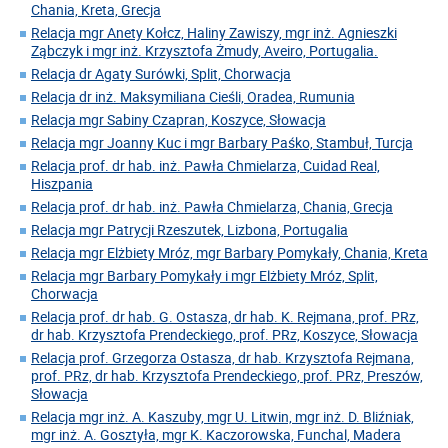
Chania, Kreta, Grecja
Relacja mgr Anety Kołcz, Haliny Zawiszy, mgr inż. Agnieszki
Ząbczyk i mgr inż. Krzysztofa Żmudy, Aveiro, Portugalia.
Relacja dr Agaty Surówki, Split, Chorwacja
Relacja dr inż. Maksymiliana Cieśli, Oradea, Rumunia
Relacja mgr Sabiny Czapran, Koszyce, Słowacja
Relacja mgr Joanny Kuc i mgr Barbary Paśko, Stambuł, Turcja
Relacja prof. dr hab. inż. Pawła Chmielarza, Cuidad Real,
Hiszpania
Relacja prof. dr hab. inż. Pawła Chmielarza, Chania, Grecja
Relacja mgr Patrycji Rzeszutek, Lizbona, Portugalia
Relacja mgr Elżbiety Mróz, mgr Barbary Pomykały, Chania, Kreta
Relacja mgr Barbary Pomykały i mgr Elżbiety Mróz, Split,
Chorwacja
Relacja prof. dr hab. G. Ostasza, dr hab. K. Rejmana, prof. PRz,
dr hab. Krzysztofa Prendeckiego, prof. PRz, Koszyce, Słowacja
Relacja prof. Grzegorza Ostasza, dr hab. Krzysztofa Rejmana,
prof. PRz, dr hab. Krzysztofa Prendeckiego, prof. PRz, Preszów,
Słowacja
Relacja mgr inż. A. Kaszuby, mgr U. Litwin, mgr inż. D. Bliźniak,
mgr inż. A. Gosztyła, mgr K. Kaczorowska, Funchal, Madera