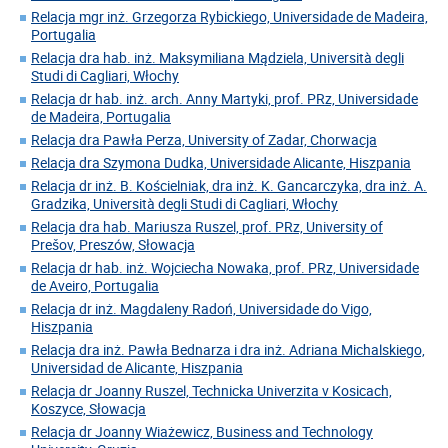
Relacja mgr inż. Grzegorza Rybickiego, Universidade de Madeira,
Portugalia
Relacja dra hab. inż. Maksymiliana Mądziela, Università degli
Studi di Cagliari, Włochy
Relacja dr hab. inż. arch. Anny Martyki, prof. PRz, Universidade
de Madeira, Portugalia
Relacja dra Pawła Perza, University of Zadar, Chorwacja
Relacja dra Szymona Dudka, Universidade Alicante, Hiszpania
Relacja dr inż. B. Kościelniak, dra inż. K. Gancarczyka, dra inż. A.
Gradzika, Università degli Studi di Cagliari, Włochy
Relacja dra hab. Mariusza Ruszel, prof. PRz, University of
Prešov, Preszów, Słowacja
Relacja dr hab. inż. Wojciecha Nowaka, prof. PRz, Universidade
de Aveiro, Portugalia
Relacja dr inż. Magdaleny Radoń, Universidade do Vigo,
Hiszpania
Relacja dra inż. Pawła Bednarza i dra inż. Adriana Michalskiego,
Universidad de Alicante, Hiszpania
Relacja dr Joanny Ruszel, Technicka Univerzita v Kosicach,
Koszyce, Słowacja
Relacja dr Joanny Wiażewicz, Business and Technology