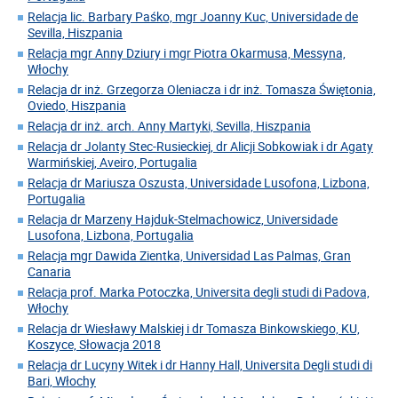
Relacja lic. Barbary Paśko, mgr Joanny Kuc, Universidade de
Sevilla, Hiszpania
Relacja mgr Anny Dziury i mgr Piotra Okarmusa, Messyna,
Włochy
Relacja dr inż. Grzegorza Oleniacza i dr inż. Tomasza Świętonia,
Oviedo, Hiszpania
Relacja dr inż. arch. Anny Martyki, Sevilla, Hiszpania
Relacja dr Jolanty Stec-Rusieckiej, dr Alicji Sobkowiak i dr Agaty
Warmińskiej, Aveiro, Portugalia
Relacja dr Mariusza Oszusta, Universidade Lusofona, Lizbona,
Portugalia
Relacja dr Marzeny Hajduk-Stelmachowicz, Universidade
Lusofona, Lizbona, Portugalia
Relacja mgr Dawida Zientka, Universidad Las Palmas, Gran
Canaria
Relacja prof. Marka Potoczka, Universita degli studi di Padova,
Włochy
Relacja dr Wiesławy Malskiej i dr Tomasza Binkowskiego, KU,
Koszyce, Słowacja 2018
Relacja dr Lucyny Witek i dr Hanny Hall, Universita Degli studi di
Bari, Włochy