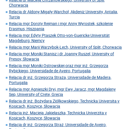
Chorwacja
Relacja dr Aldony Migały-Warchoł, Akdeniz University, Antalia,
Turcja
Relacja mgr Doroty Rejman i mgr Anny Wyrostek, szkolenie
Erasmus, Hiszpania
Relacja mgr Edyty Ptaszek Otto-von-Guericke Universität
Magdeburg, Niemcy
Relacja mgr Marii Warzybok-Lech, University of Split, Chorwacja
Relacja mgr Moniki Stanisz i dr Joanny Ruszel, University of
Presov, Słowacja
Relacja mgr Moniki Ostrowskiej oraz mgr inż. Grzegorza
Rybickiego, Universidade de Aveiro, Portugalia
Relacja dr inż. Grzegorza Straża, Universidade de Madera,
Portugalia
Relacja mgr Agnieszki Dryi, mgr Ewy Jaracz, mgr Magdaleny
Sep, University of Crete, Grecja
Relacja dr inż. Bożydara Ziółkowskiego, Technicka Universita v
Kosicach, Koszyce, Słowacja
Relacja inż. Macieja Jakielaszka, Technicka Univerzita v
Kosicach, Koszyce, Słowacja
Relacja dr inż. Grzegorza Straż, Universidade de Aveiro,