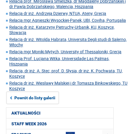
Relacja prof. Mirosława Śmieszka, dr Magdaleny Dobrzańskiej i
dr Pawla Dobrzańskiego, Walencja, Hiszpania
Relacja dr inż. Andrzeja Dzierwy, NTUA, Ateny, Grecja
Relacja mgr Agnieszki Wysockiej-Panek, UBI, Coviha, Portugalia
Relacja dr inż. Katarzyny Pietruchy-Urbanik, KU, Koszyce,
Słowacja
Relacja dr inż. Witolda Habrata, Universita Degli studi di Salerno,
Włochy
Relacja mgr Moniki Mytych, University of Thessaloniki, Grecja
Relacja Prof. Lucjana Witka, Universidade Las Palmas,
Hiszpania
Relacja, dr inż. A. Stec, prof. D. Słysia, dr inz. K. Pochwata, TU,
Koszyce
Relacja dr inż. Wiesławy Malskiej i dr Tomasza Binkowskiego, TU
Koszyce
Powrót do listy galerii
AKTUALNOŚCI
STAFF WEEK 2026