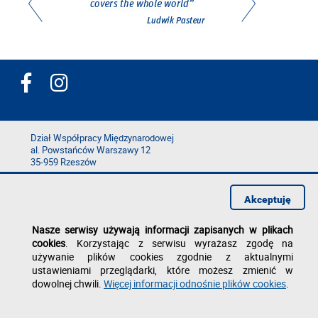
Dział Współpracy Międzynarodowej
al. Powstańców Warszawy 12
35-959 Rzeszów
tel./fax: +48 17 743 25 05
e-mail: epta
@prz.edu.pl
Akceptuję
Deklaracja dostępności
Nasze serwisy używają informacji zapisanych w plikach
Polityka prywatności
cookies
. Korzystając z serwisu wyrażasz zgodę na
Zgłoś błąd na stronie
używanie plików cookies zgodnie z aktualnymi
ustawieniami przeglądarki, które możesz zmienić w
dowolnej chwili.
Więcej informacji odnośnie plików cookies
.