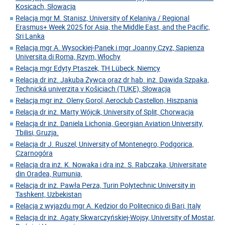
Kosicach, Słowacja
Relacja mgr M. Stanisz, University of Kelaniya / Regional
Erasmus+ Week 2025 for Asia, the Middle East, and the Pacific,
Sri Lanka
Relacja mgr A. Wysockiej-Panek i mgr Joanny Czyż, Sapienza
Universita di Roma, Rzym, Włochy
Relacja mgr Edyty Ptaszek, TH Lübeck, Niemcy
Relacja dr inż. Jakuba Żywca oraz dr hab. inż. Dawida Szpaka,
Technická univerzita v Košiciach (TUKE), Słowacja
Relacja mgr inż. Oleny Gorol, Aeroclub Castellon, Hiszpania
Relacja dr inż. Marty Wójcik, University of Split, Chorwacja
Relacja dr inż. Daniela Lichonia, Georgian Aviation University,
Tbilisi, Gruzja.
Relacja dr J. Ruszel, University of Montenegro, Podgorica,
Czarnogóra
Relacja dra inż. K. Nowaka i dra inż. S. Rabczaka, Universitate
din Oradea, Rumunia,
Relacja dr inż. Pawła Perza, Turin Polytechnic University in
Tashkent, Uzbekistan
Relacja z wyjazdu mgr A. Kędzior do Politecnico di Bari, Italy
Relacja dr inż. Agaty Skwarczyńskiej-Wojsy, University of Mostar,