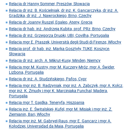
Relacja dr Hanny Sommer, Preszów, Słowacja
Relacja dr inż. B. Kościelniak, dr inż. K. Gancarczyka, dr inż. A.
Gradzika, dr inż. J. Nawrockiego, Brno, Czechy
Relacja dr Joanny Ruszel, Egaleo, Ateny, Grecja
Relacja dr hab. inż. Andrzeja Kubita, prof. PRz, Brno, Czechy
Relacja dr inż. Grzegorza Drupki, UBI, Covilha, Portugalia
Relacja mgr E. Ptaszek, Università degli Studi di Firenze, Włochy
Relacja prof. dr hab. inż. Marka Gosztyły, TUKE, Koszyce,
Słowacja
Relacja dr inż. arch. A. Mikrut-Kusy, Minden, Niemcy
Relacja mgr M. Kustry, mgr M. Kuczery-Mróz, mgr A. Świder,
Lizbona, Portugalia
Relacja dr inż. A. Studzińskiego, Pafos, Cypr
Relacja mgr inż. B. Radzyniak, mgr inż. A. Ząbczyk, mgr A. Kołcz,
mgr inż. K. Żmudy i mgr K. Marciniaka Funchal, Madera,
Portugalia
Relacja mgr T. Gajdka, Teneryfa, Hiszpania
Relacja inż. E. Świtalskiej- Kufel, mgr M. Misiak i mgr inż. Z.
Ziemianin, Bari, Włochy
Relacja mgr inż. M. Gabryel-Raus, mgr E. Gancarz i mgr A.
Kołodziej, Universidad da Maia, Portugalia