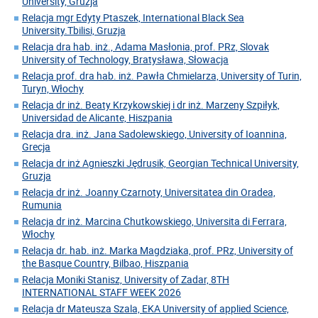
University, Gruzja
Relacja mgr Edyty Ptaszek, International Black Sea
University.Tbilisi, Gruzja
Relacja dra hab. inż., Adama Masłonia, prof. PRz, Slovak
University of Technology, Bratysława, Słowacja
Relacja prof. dra hab. inż. Pawła Chmielarza, University of Turin,
Turyn, Włochy
Relacja dr inż. Beaty Krzykowskiej i dr inż. Marzeny Szpiłyk,
Universidad de Alicante, Hiszpania
Relacja dra. inż. Jana Sadolewskiego, University of Ioannina,
Grecja
Relacja dr inż Agnieszki Jędrusik, Georgian Technical University,
Gruzja
Relacja dr inż. Joanny Czarnoty, Universitatea din Oradea,
Rumunia
Relacja dr inż. Marcina Chutkowskiego, Universita di Ferrara,
Włochy
Relacja dr. hab. inż. Marka Magdziaka, prof. PRz, University of
the Basque Country, Bilbao, Hiszpania
Relacja Moniki Stanisz, University of Zadar, 8TH
INTERNATIONAL STAFF WEEK 2026
Relacja dr Mateusza Szala, EKA University of applied Science,