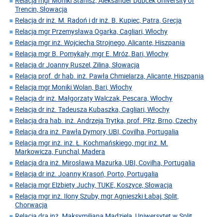
Relacja mgr Moniki Stanisz, Aleksander Dubcek University of
Trencin, Słowacja
Relacja dr inż. M. Radoń i dr inż. B. Kupiec, Patra, Grecja
Relacja mgr Przemysława Ogarka, Cagliari, Włochy
Relacja mgr inż. Wojciecha Strojnego, Alicante, Hiszpania
Relacja mgr B. Pomykały, mgr E. Mróz, Bari, Włochy
Relacja dr Joanny Ruszel, Zilina, Słowacja
Relacja prof. dr hab. inż. Pawła Chmielarza, Alicante, Hiszpania
Relacja mgr Moniki Wolan, Bari, Włochy
Relacja dr inż. Małgorzaty Walczak, Pescara, Włochy
Relacja dr inż. Tadeusza Kubaszka, Cagliari, Włochy
Relacja dra hab. inż. Andrzeja Trytka, prof. PRz, Brno, Czechy
Relacja dra inż. Pawła Dymory, UBI, Covilha, Portugalia
Relacja mgr inż. inż. Ł. Kochmańskiego, mgr inż. M.
Markowicza, Funchal, Madera
Relacja dra inż. Mirosława Mazurka, UBI, Covilha, Portugalia
Relacja dr inż. Joanny Krasoń, Porto, Portugalia
Relacja mgr Elżbiety Juchy, TUKE, Koszyce, Słowacja
Relacja mgr inż. Ilony Szuby, mgr Agnieszki Łabaj, Split,
Chorwacja
Relacja dra inż. Maksymiliana Mądziela, Uniwersytet w Split,