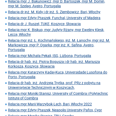
Relacja mgr J. Bakunowicz, mgr D. Bartoszek, mgr M. Domin,
mgr M. Szeląg, Aveiro, Portugalia
Relacja dr inż. M. Kidy i dr inż. S. Ziembowicz, Bari, Włochy
Relacja mgr Edyty Ptaszek, Funchal, University of Madeira
Relacja dr J. Ruszel, TUKE, Koszyce, Słowacja
Relacja mgr K. Biskup, mgr Judyty Rżany, mgr Eweliny Klęsk,
Lecce, Włochy
Relacja mgr inż. Ł. Kochmańskiego, inż. M. Łanochy, mgr inż. M.
Markowicza, mgr P. Ogarka, mgr inż. K. Safina, Aveiro,
Portugalia
Relacja mgr Michała Pękali, ISG, Lizbona, Portugalia
Relacja dr hab. inż. Piotra Bogusza i dr hab. inż. Mariusza
Korkosza, Koszyce, Słowacja
Relacja mgr Katarzyny Kadaj-Kuca, Universidade Lusofona do
Porto, Portugalia
Relacja dr hab. inż. Andrzeja Trytka, prof. PRz z pobytu na
Uniwersytecie Technicznym w Koszycach,
Relacja mgr Moniki Stanisz, University of Coimbra i Polytechnic
Istitute of Coimbra
Relacja mgr Marii Warzybok-Lech, Bari, Włochy 2022
Relacja mgr Edyty Ptaszek, Neapolis University Pafos, Cypr
Relacja mgr Monika Stanisz, TBU, Czechy