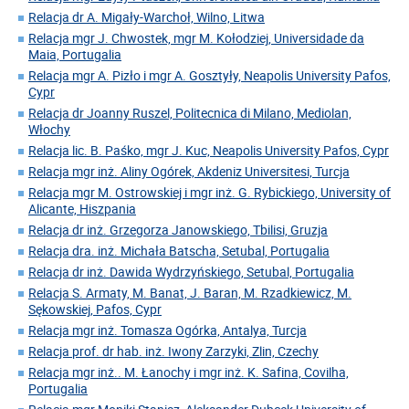
Relacja dr A. Migały-Warchoł, Wilno, Litwa
Relacja mgr J. Chwostek, mgr M. Kołodziej, Universidade da
Maia, Portugalia
Relacja mgr A. Pizło i mgr A. Gosztyły, Neapolis University Pafos,
Cypr
Relacja dr Joanny Ruszel, Politecnica di Milano, Mediolan,
Włochy
Relacja lic. B. Paśko, mgr J. Kuc, Neapolis University Pafos, Cypr
Relacja mgr inż. Aliny Ogórek, Akdeniz Universitesi, Turcja
Relacja mgr M. Ostrowskiej i mgr inż. G. Rybickiego, University of
Alicante, Hiszpania
Relacja dr inż. Grzegorza Janowskiego, Tbilisi, Gruzja
Relacja dra. inż. Michała Batscha, Setubal, Portugalia
Relacja dr inż. Dawida Wydrzyńskiego, Setubal, Portugalia
Relacja S. Armaty, M. Banat, J. Baran, M. Rzadkiewicz, M.
Sękowskiej, Pafos, Cypr
Relacja mgr inż. Tomasza Ogórka, Antalya, Turcja
Relacja prof. dr hab. inż. Iwony Zarzyki, Zlin, Czechy
Relacja mgr inż.. M. Łanochy i mgr inż. K. Safina, Covilha,
Portugalia