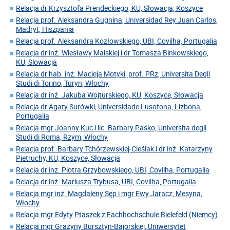
Relacja dr Krzysztofa Prendeckiego, KU, Słowacja, Koszyce
Relacja prof. Aleksandra Gugnina, Universidad Rey Juan Carlos,
Madryt, Hiszpania
Relacja prof. Aleksandra Kozłowskiego, UBI, Covilha, Portugalia
Relacja dr inż. Wiesławy Malskiej i dr Tomasza Binkowskiego,
KU, Slowacja
Relacja dr hab. inż. Macieja Motyki, prof. PRz, Universita Degli
Studi di Torino, Turyn, Włochy
Relacja dr inż. Jakuba Wojturskiego, KU, Koszyce, Słowacja
Relacja dr Agaty Surówki, Universidade Lusofona, Lizbona,
Portugalia
Relacja mgr Joanny Kuc i lic. Barbary Paśko, Universita degli
Studi di Roma, Rzym, Włochy
Relacja prof. Barbary Tchórzewskiej-Cieślak i dr inż. Katarzyny
Pietruchy, KU, Koszyce, Słowacja
Relacja dr inz. Piotra Grzybowskiego, UBI, Covilha, Portugalia
Relacja dr inż. Mariusza Trybusa, UBI, Covilha, Portugalia
Relacja mgr inż. Magdaleny Sęp i mgr Ewy Jaracz, Mesyna,
Włochy
Relacja mgr Edyty Ptaszek z Fachhochschule Bielefeld (Niemcy)
Relacja mgr Grażyny Bursztyn-Bajorskiej, Uniwersytet