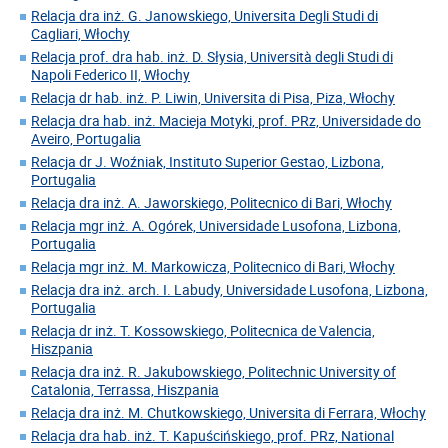
Relacja dra inż. G. Janowskiego, Universita Degli Studi di
Cagliari, Włochy
Relacja prof. dra hab. inż. D. Słysia, Università degli Studi di
Napoli Federico II, Włochy
Relacja dr hab. inż. P. Liwin, Universita di Pisa, Piza, Włochy
Relacja dra hab. inż. Macieja Motyki, prof. PRz, Universidade do
Aveiro, Portugalia
Relacja dr J. Woźniak, Instituto Superior Gestao, Lizbona,
Portugalia
Relacja dra inż. A. Jaworskiego, Politecnico di Bari, Włochy
Relacja mgr inż. A. Ogórek, Universidade Lusofona, Lizbona,
Portugalia
Relacja mgr inż. M. Markowicza, Politecnico di Bari, Włochy
Relacja dra inż. arch. I. Labudy, Universidade Lusofona, Lizbona,
Portugalia
Relacja dr inż. T. Kossowskiego, Politecnica de Valencia,
Hiszpania
Relacja dra inż. R. Jakubowskiego, Politechnic University of
Catalonia, Terrassa, Hiszpania
Relacja dra inż. M. Chutkowskiego, Universita di Ferrara, Włochy
Relacja dra hab. inż. T. Kapuścińskiego, prof. PRz, National