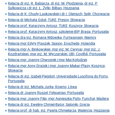
Relacja dr inż. R. Babiarza, dr inż. M. Płodzienia, dr inż. P.
Sułkowicza i dr inż. Ł. Żyłki, Bilbao, Hiszpania
Relacja dr K. Chudy-Laskowskiej i dr I. Oleniuch, Split, Chorwacja
Relacja dr Michała Gduli, TUKE, Presov, Słowacja
Relacja prof. Katarzyny Antosz, TUKE, Koszyce, Słowacja
Relacja prof. Katarzyny Antosz, szkolenie BIP, Braga, Portugalia
Relacja dra inż. Romana Wdowika, Furtwangen, Niemcy
Relacja mgr Edyty Ptaszek, Saxion, Enschede, Holandia
Relacja mgr A. Binkowskiej, mgr inż. M. Cwynar, mgr inż. J.
Kozdrańskiej, mgr inż. M. Wyczarskiej, UBI, Covilhã, Portugalia
Relacja mgr Joanny Chwostek i mgr Mai Kołodziej
Relacja mgr Anny Drążek i mgr Joanny Makar-Płazy, Koszyce,
Słowacja
Relacja dr inż. Izabeli Piegdoń, Universidade Lusofona do Porto,
Portugalia
Relacja dr inż. Michała Jurka, Kowno, Litwa
Relacja dr Joanny Ruszel, Felguerias, Portugalia
Relacja mgr Joanny Filip, mgr Agnieszka Pizło, Funchal, Madera
Relacja dr inż. Eweliny Chmiel-Bator, Saloniki, Grecja
Relacja prof. dr hab. inż. Pawła Chmielarza, Walencja, Hiszpania