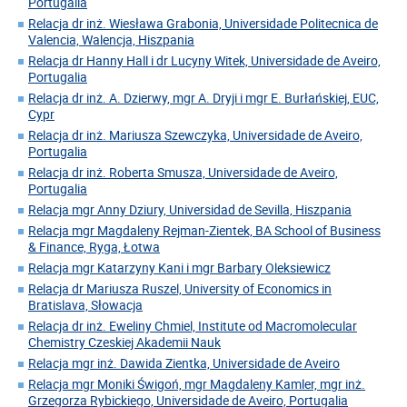
Portugalia
Relacja dr inż. Wiesława Grabonia, Universidade Politecnica de
Valencia, Walencja, Hiszpania
Relacja dr Hanny Hall i dr Lucyny Witek, Universidade de Aveiro,
Portugalia
Relacja dr inż. A. Dzierwy, mgr A. Dryji i mgr E. Burłańskiej, EUC,
Cypr
Relacja dr inż. Mariusza Szewczyka, Universidade de Aveiro,
Portugalia
Relacja dr inż. Roberta Smusza, Universidade de Aveiro,
Portugalia
Relacja mgr Anny Dziury, Universidad de Sevilla, Hiszpania
Relacja mgr Magdaleny Rejman-Zientek, BA School of Business
& Finance, Ryga, Łotwa
Relacja mgr Katarzyny Kani i mgr Barbary Oleksiewicz
Relacja dr Mariusza Ruszel, University of Economics in
Bratislava, Słowacja
Relacja dr inż. Eweliny Chmiel, Institute od Macromolecular
Chemistry Czeskiej Akademii Nauk
Relacja mgr inż. Dawida Zientka, Universidade de Aveiro
Relacja mgr Moniki Świgoń, mgr Magdaleny Kamler, mgr inż.
Grzegorza Rybickiego, Universidade de Aveiro, Portugalia