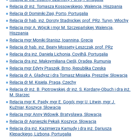
Relacja dr inż. Tomasza Kossowskiego, Walencja, Hiszpania
Relacja dr Dominiki Ziaji, Porto, Portugalia
Relacja dr hab. inż. Doroty Stadnickiej, prof. PRz, Turyn, Włochy
Relacja mgr A. Wójcik i mgr M. Szczepańskiej, Walencja,
Hiszpania
Relacja mgr Moniki Stanisz, Ioannina, Grecja
Relacja dr hab. inż. Beaty Mossety-Leszczak, prof. PRz
Relacja dra inż. Daniela Lichonia, Covilhã, Portugalia
Relacja dra inż. Maksymiliana Cieśli, Oradea, Rumunia
Relacja mgr Edyty Ptaszek, Brno, Republika Czeska
Relacja dr A. Gładysz i dra Tomasz Misiaka, Preszów, Słowacja
Relacja dr M. Kisiela, Praga, Czechy
Relacja dr inż. B. Piotrowskiej, dr inż. S. Kordany-Obuch i dra inż.
M. Starzec
Relacja mgr K. Pajdy, mgr E. Gogój, mgr U. Litwin, mgr J.
Kuźniar, Koszyce, Słowacja
Relacja mgr Anny Wdowik, Bratysława, Słowacja
Relacja dr Agnieszki Pękali, Koszyce, Słowacja
Relacja dra inż. Kazimierza Kamudy i dra inż. Dariusza
Klepackiego, Lizbona, Portugalia