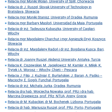
Relacja mgr Moniki Wolan, University of Split, Chorwacja
Relacja dr J. Ruszel, Slovak University of Technology in
Bratislava, Słowacja
Relacja mgr Moniki Stanisz, University of Oradea, Rumunia
Relacja mgr Barbary Masłoń, Universidad da Maia, Portugalia
Relacja dr inż. Tadeusza Kubaszka, University of Cagliari,
Włochy
Relacja mgr Magdaleny Charchut i mgr Agnieszki Dryji, Koszyce,
Słowacja
Relacja dr inż. Magdaleny Radoń i dr inż. Bogdana Kupca, Bari,
Włochy
Relacja dr Joanny Ruszel, Akdeniz University, Antalya, Turcja
Relacja K. Ciszewskiej, M. Jagiełowicz, M. Kamler, A. Miłek, K.
Trytek i A. Worosz – Włochy, Chieti – Pescara
Relacja J. Filip, J. Kuźniar, E. Burłańskiej, J. Baran, A. Paśko –
Maciochy, E. Gogój, Funchal, Portugalia
Relacja dr inż. Michała Jurka, Oradea, Rumunia
Relacja dra hab. Wojciecha Nowaka, prof. PRz i dra hab.
Marcina Drajewicza, prof. PRz, NTUA, Ateny, Grecja
Relacja dr M. Kubackiej, dr M. Bochenek, Lizbona, Portugalia
Relacja dr hab. Mariusza Ruszel, prof. PRz, Porto, Portugalia