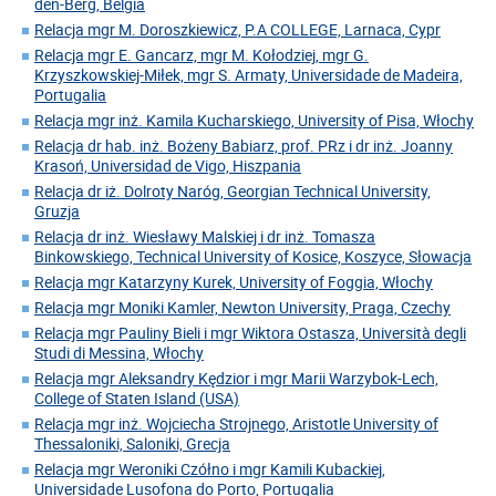
den-Berg, Belgia
Relacja mgr M. Doroszkiewicz, P.A COLLEGE, Larnaca, Cypr
Relacja mgr E. Gancarz, mgr M. Kołodziej, mgr G.
Krzyszkowskiej-Miłek, mgr S. Armaty, Universidade de Madeira,
Portugalia
Relacja mgr inż. Kamila Kucharskiego, University of Pisa, Włochy
Relacja dr hab. inż. Bożeny Babiarz, prof. PRz i dr inż. Joanny
Krasoń, Universidad de Vigo, Hiszpania
Relacja dr iż. Dolroty Naróg, Georgian Technical University,
Gruzja
Relacja dr inż. Wiesławy Malskiej i dr inż. Tomasza
Binkowskiego, Technical University of Kosice, Koszyce, Słowacja
Relacja mgr Katarzyny Kurek, University of Foggia, Włochy
Relacja mgr Moniki Kamler, Newton University, Praga, Czechy
Relacja mgr Pauliny Bieli i mgr Wiktora Ostasza, Università degli
Studi di Messina, Włochy
Relacja mgr Aleksandry Kędzior i mgr Marii Warzybok-Lech,
College of Staten Island (USA)
Relacja mgr inż. Wojciecha Strojnego, Aristotle University of
Thessaloniki, Saloniki, Grecja
Relacja mgr Weroniki Czółno i mgr Kamili Kubackiej,
Universidade Lusofona do Porto, Portugalia