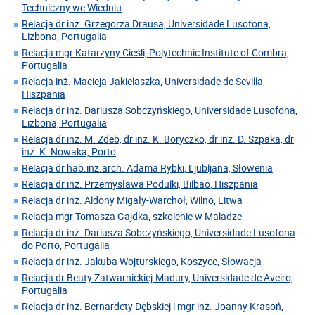
Techniczny we Wiedniu
Relacja dr inż. Grzegorza Drausa, Universidade Lusofona,
Lizbona, Portugalia
Relacja mgr Katarzyny Cieśli, Polytechnic Institute of Combra,
Portugalia
Relacja inż. Macieja Jakielaszka, Universidade de Sevilla,
Hiszpania
Relacja dr inż. Dariusza Sobczyńskiego, Universidade Lusofona,
Lizbona, Portugalia
Relacja dr inż. M. Zdeb, dr inż. K. Boryczko, dr inż. D. Szpaka, dr
inż. K. Nowaka, Porto
Relacja dr hab.inż.arch. Adama Rybki, Ljubljana, Słowenia
Relacja dr inż. Przemysława Podulki, Bilbao, Hiszpania
Relacja dr inż. Aldony Migały-Warchoł, Wilno, Litwa
Relacja mgr Tomasza Gajdka, szkolenie w Maladze
Relacja dr inż. Dariusza Sobczyńskiego, Universidade Lusofona
do Porto, Portugalia
Relacja dr inż. Jakuba Wojturskiego, Koszyce, Słowacja
Relacja dr Beaty Zatwarnickiej-Madury, Universidade de Aveiro,
Portugalia
Relacja dr inż. Bernardety Dębskiej i mgr inż. Joanny Krasoń,