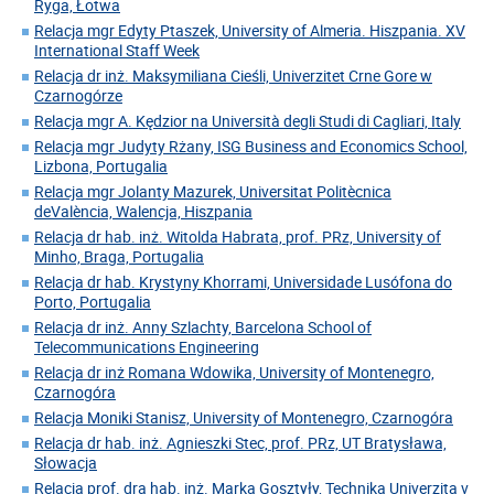
Ryga, Łotwa
Relacja mgr Edyty Ptaszek, University of Almeria. Hiszpania. XV
International Staff Week
Relacja dr inż. Maksymiliana Cieśli, Univerzitet Crne Gore w
Czarnogórze
Relacja mgr A. Kędzior na Università degli Studi di Cagliari, Italy
Relacja mgr Judyty Rżany, ISG Business and Economics School,
Lizbona, Portugalia
Relacja mgr Jolanty Mazurek, Universitat Politècnica
deValència, Walencja, Hiszpania
Relacja dr hab. inż. Witolda Habrata, prof. PRz, University of
Minho, Braga, Portugalia
Relacja dr hab. Krystyny Khorrami, Universidade Lusófona do
Porto, Portugalia
Relacja dr inż. Anny Szlachty, Barcelona School of
Telecommunications Engineering
Relacja dr inż Romana Wdowika, University of Montenegro,
Czarnogóra
Relacja Moniki Stanisz, University of Montenegro, Czarnogóra
Relacja dr hab. inż. Agnieszki Stec, prof. PRz, UT Bratysława,
Słowacja
Relacja prof. dra hab. inż. Marka Gosztyły, Technika Univerzita v