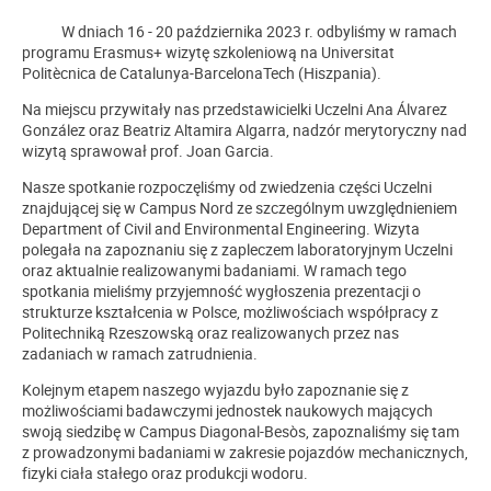
W dniach 16 - 20 października 2023 r. odbyliśmy w ramach
programu Erasmus+ wizytę szkoleniową na Universitat
Politècnica de Catalunya-BarcelonaTech (Hiszpania).
Na miejscu przywitały nas przedstawicielki Uczelni Ana Álvarez
González oraz Beatriz Altamira Algarra, nadzór merytoryczny nad
wizytą sprawował prof. Joan Garcia.
Nasze spotkanie rozpoczęliśmy od zwiedzenia części Uczelni
znajdującej się w Campus Nord ze szczególnym uwzględnieniem
Department of Civil and Environmental Engineering. Wizyta
polegała na zapoznaniu się z zapleczem laboratoryjnym Uczelni
oraz aktualnie realizowanymi badaniami. W ramach tego
spotkania mieliśmy przyjemność wygłoszenia prezentacji o
strukturze kształcenia w Polsce, możliwościach współpracy z
Politechniką Rzeszowską oraz realizowanych przez nas
zadaniach w ramach zatrudnienia.
Kolejnym etapem naszego wyjazdu było zapoznanie się z
możliwościami badawczymi jednostek naukowych mających
swoją siedzibę w Campus Diagonal-Besòs, zapoznaliśmy się tam
z prowadzonymi badaniami w zakresie pojazdów mechanicznych,
fizyki ciała stałego oraz produkcji wodoru.