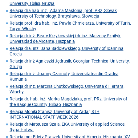
University.Tbilisi, Gruzja
Relacja dra hab. inż., Adama Masłonia, prof. PRz, Slovak
University of Technology, Bratysława, Słowacja
Relacja prof. dra hab. inż. Pawła Chmielarza, University of Turin,
Turyn, Włochy
Relacja dr inż. Beaty Krzykowskiej i dr inż. Marzeny Szpiłyk,
Universidad de Alicante, Hiszpania
Relacja dra. inż. Jana Sadolewskiego, University of Ioannina,
Grecja
Relacja dr inż Agnieszki Jędrusik, Georgian Technical University,
Gruzja
Relacja dr inż. Joanny Czarnoty, Universitatea din Oradea,
Rumunia
Relacja dr inż. Marcina Chutkowskiego, Universita di Ferrara,
Włochy
Relacja dr. hab. inż. Marka Magdziaka, prof. PRz, University of
the Basque Country, Bilbao, Hiszpania
Relacja Moniki Stanisz, University of Zadar, 8TH
INTERNATIONAL STAFF WEEK 2026
Relacja dr Mateusza Szala, EKA University of applied Science,
Ryga, Łotwa
Relacja mgr Edyty Ptaszek, University of Almeria. Hiszpania. XV