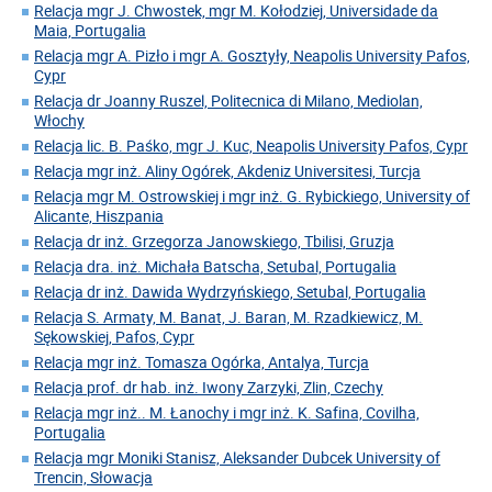
Relacja mgr J. Chwostek, mgr M. Kołodziej, Universidade da
Maia, Portugalia
Relacja mgr A. Pizło i mgr A. Gosztyły, Neapolis University Pafos,
Cypr
Relacja dr Joanny Ruszel, Politecnica di Milano, Mediolan,
Włochy
Relacja lic. B. Paśko, mgr J. Kuc, Neapolis University Pafos, Cypr
Relacja mgr inż. Aliny Ogórek, Akdeniz Universitesi, Turcja
Relacja mgr M. Ostrowskiej i mgr inż. G. Rybickiego, University of
Alicante, Hiszpania
Relacja dr inż. Grzegorza Janowskiego, Tbilisi, Gruzja
Relacja dra. inż. Michała Batscha, Setubal, Portugalia
Relacja dr inż. Dawida Wydrzyńskiego, Setubal, Portugalia
Relacja S. Armaty, M. Banat, J. Baran, M. Rzadkiewicz, M.
Sękowskiej, Pafos, Cypr
Relacja mgr inż. Tomasza Ogórka, Antalya, Turcja
Relacja prof. dr hab. inż. Iwony Zarzyki, Zlin, Czechy
Relacja mgr inż.. M. Łanochy i mgr inż. K. Safina, Covilha,
Portugalia
Relacja mgr Moniki Stanisz, Aleksander Dubcek University of
Trencin, Słowacja