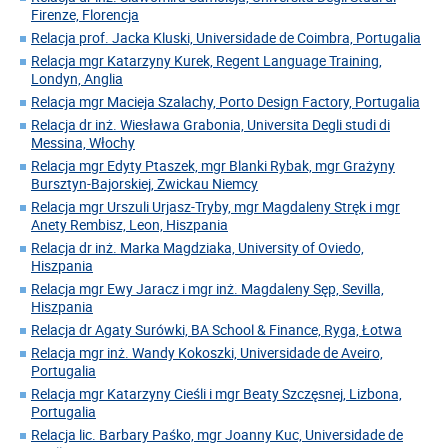
Firenze, Florencja
Relacja prof. Jacka Kluski, Universidade de Coimbra, Portugalia
Relacja mgr Katarzyny Kurek, Regent Language Training,
Londyn, Anglia
Relacja mgr Macieja Szalachy, Porto Design Factory, Portugalia
Relacja dr inż. Wiesława Grabonia, Universita Degli studi di
Messina, Włochy
Relacja mgr Edyty Ptaszek, mgr Blanki Rybak, mgr Grażyny
Bursztyn-Bajorskiej, Zwickau Niemcy
Relacja mgr Urszuli Urjasz-Tryby, mgr Magdaleny Stręk i mgr
Anety Rembisz, Leon, Hiszpania
Relacja dr inż. Marka Magdziaka, University of Oviedo,
Hiszpania
Relacja mgr Ewy Jaracz i mgr inż. Magdaleny Sęp, Sevilla,
Hiszpania
Relacja dr Agaty Surówki, BA School & Finance, Ryga, Łotwa
Relacja mgr inż. Wandy Kokoszki, Universidade de Aveiro,
Portugalia
Relacja mgr Katarzyny Cieśli i mgr Beaty Szczęsnej, Lizbona,
Portugalia
Relacja lic. Barbary Paśko, mgr Joanny Kuc, Universidade de