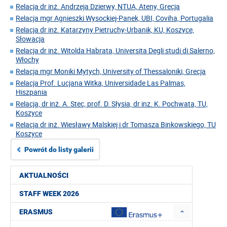
Relacja dr inż. Andrzeja Dzierwy, NTUA, Ateny, Grecja
Relacja mgr Agnieszki Wysockiej-Panek, UBI, Coviha, Portugalia
Relacja dr inż. Katarzyny Pietruchy-Urbanik, KU, Koszyce,
Słowacja
Relacja dr inż. Witolda Habrata, Universita Degli studi di Salerno,
Włochy
Relacja mgr Moniki Mytych, University of Thessaloniki, Grecja
Relacja Prof. Lucjana Witka, Universidade Las Palmas,
Hiszpania
Relacja, dr inż. A. Stec, prof. D. Słysia, dr inz. K. Pochwata, TU,
Koszyce
Relacja dr inż. Wiesławy Malskiej i dr Tomasza Binkowskiego, TU
Koszyce
Powrót do listy galerii
AKTUALNOŚCI
STAFF WEEK 2026
ERASMUS