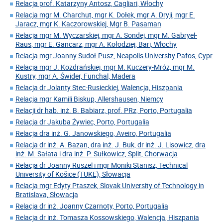
Relacja prof. Katarzyny Antosz, Cagliari, Włochy
Relacja mgr M. Charchut, mgr K. Dołek, mgr A. Dryji, mgr E.
Jaracz, mgr K. Kaczorowskiej, Mgr B. Pasaman
Relacja mgr M. Wyczarskiej, mgr A. Sondej, mgr M. Gabryel-
Raus, mgr E. Gancarz, mgr A. Kołodziej, Bari, Włochy
Relacja mgr Joanny Sudoł-Pusz, Neapolis University Pafos, Cypr
Relacja mgr J. Kozdrańskiej, mgr M. Kuczery-Mróz, mgr M.
Kustry, mgr A. Świder, Funchal, Madera
Relacja dr Jolanty Stec-Rusieckiej, Walencja, Hiszpania
Relacja mgr Kamili Biskup, Allershausen, Niemcy
Relacji dr hab. inż. B. Babiarz, prof. PRz, Porto, Portugalia
Relacja dr Jakuba Żywiec, Porto, Portugalia
Relacja dra inż. G. Janowskiego, Aveiro, Portugalia
Relacja dr inż. A. Bazan, dra inż. J. Buk, dr inż. J. Lisowicz, dra
inż. M. Sałata i dra inż. P. Sułkowicz, Split, Chorwacja
Relacja dr Joanny Ruszel i mgr Moniki Stanisz, Technical
University of Košice (TUKE), Słowacja
Relacja mgr Edyty Ptaszek, Slovak University of Technology in
Bratislava, Słowacja
Relacja dr inż. Joanny Czarnoty, Porto, Portugalia
Relacja dr inż. Tomasza Kossowskiego, Walencja, Hiszpania