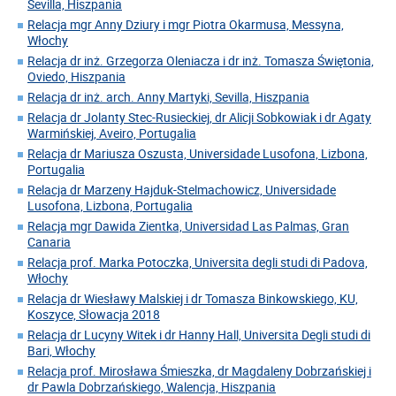
Sevilla, Hiszpania
Relacja mgr Anny Dziury i mgr Piotra Okarmusa, Messyna,
Włochy
Relacja dr inż. Grzegorza Oleniacza i dr inż. Tomasza Świętonia,
Oviedo, Hiszpania
Relacja dr inż. arch. Anny Martyki, Sevilla, Hiszpania
Relacja dr Jolanty Stec-Rusieckiej, dr Alicji Sobkowiak i dr Agaty
Warmińskiej, Aveiro, Portugalia
Relacja dr Mariusza Oszusta, Universidade Lusofona, Lizbona,
Portugalia
Relacja dr Marzeny Hajduk-Stelmachowicz, Universidade
Lusofona, Lizbona, Portugalia
Relacja mgr Dawida Zientka, Universidad Las Palmas, Gran
Canaria
Relacja prof. Marka Potoczka, Universita degli studi di Padova,
Włochy
Relacja dr Wiesławy Malskiej i dr Tomasza Binkowskiego, KU,
Koszyce, Słowacja 2018
Relacja dr Lucyny Witek i dr Hanny Hall, Universita Degli studi di
Bari, Włochy
Relacja prof. Mirosława Śmieszka, dr Magdaleny Dobrzańskiej i
dr Pawla Dobrzańskiego, Walencja, Hiszpania