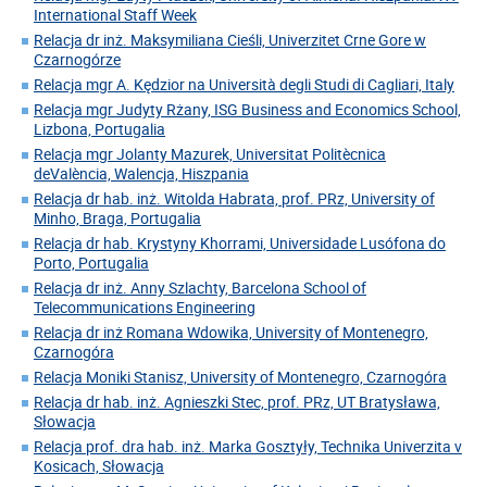
International Staff Week
Relacja dr inż. Maksymiliana Cieśli, Univerzitet Crne Gore w
Czarnogórze
Relacja mgr A. Kędzior na Università degli Studi di Cagliari, Italy
Relacja mgr Judyty Rżany, ISG Business and Economics School,
Lizbona, Portugalia
Relacja mgr Jolanty Mazurek, Universitat Politècnica
deValència, Walencja, Hiszpania
Relacja dr hab. inż. Witolda Habrata, prof. PRz, University of
Minho, Braga, Portugalia
Relacja dr hab. Krystyny Khorrami, Universidade Lusófona do
Porto, Portugalia
Relacja dr inż. Anny Szlachty, Barcelona School of
Telecommunications Engineering
Relacja dr inż Romana Wdowika, University of Montenegro,
Czarnogóra
Relacja Moniki Stanisz, University of Montenegro, Czarnogóra
Relacja dr hab. inż. Agnieszki Stec, prof. PRz, UT Bratysława,
Słowacja
Relacja prof. dra hab. inż. Marka Gosztyły, Technika Univerzita v
Kosicach, Słowacja