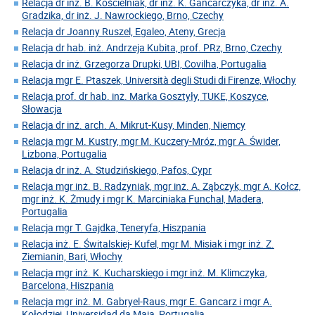
Relacja dr inż. B. Kościelniak, dr inż. K. Gancarczyka, dr inż. A.
Gradzika, dr inż. J. Nawrockiego, Brno, Czechy
Relacja dr Joanny Ruszel, Egaleo, Ateny, Grecja
Relacja dr hab. inż. Andrzeja Kubita, prof. PRz, Brno, Czechy
Relacja dr inż. Grzegorza Drupki, UBI, Covilha, Portugalia
Relacja mgr E. Ptaszek, Università degli Studi di Firenze, Włochy
Relacja prof. dr hab. inż. Marka Gosztyły, TUKE, Koszyce,
Słowacja
Relacja dr inż. arch. A. Mikrut-Kusy, Minden, Niemcy
Relacja mgr M. Kustry, mgr M. Kuczery-Mróz, mgr A. Świder,
Lizbona, Portugalia
Relacja dr inż. A. Studzińskiego, Pafos, Cypr
Relacja mgr inż. B. Radzyniak, mgr inż. A. Ząbczyk, mgr A. Kołcz,
mgr inż. K. Żmudy i mgr K. Marciniaka Funchal, Madera,
Portugalia
Relacja mgr T. Gajdka, Teneryfa, Hiszpania
Relacja inż. E. Świtalskiej- Kufel, mgr M. Misiak i mgr inż. Z.
Ziemianin, Bari, Włochy
Relacja mgr inż. K. Kucharskiego i mgr inż. M. Klimczyka,
Barcelona, Hiszpania
Relacja mgr inż. M. Gabryel-Raus, mgr E. Gancarz i mgr A.
Kołodziej, Universidad da Maia, Portugalia