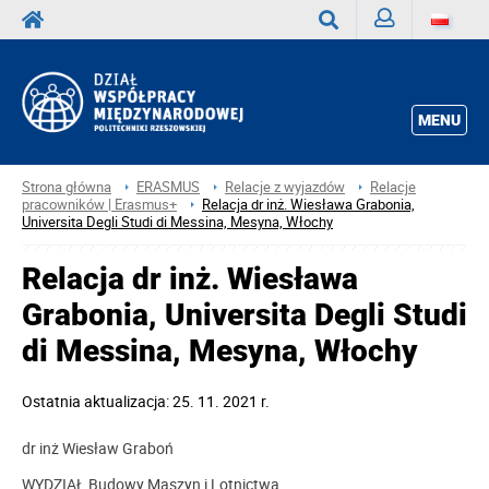
Zaloguj
Wyszukaj
MENU
Strona główna
ERASMUS
Relacje z wyjazdów
Relacje
pracowników | Erasmus+
Relacja dr inż. Wiesława Grabonia,
Universita Degli Studi di Messina, Mesyna, Włochy
Relacja dr inż. Wiesława
Grabonia, Universita Degli Studi
di Messina, Mesyna, Włochy
Ostatnia aktualizacja: 25. 11. 2021 r.
dr inż Wiesław Graboń
WYDZIAŁ Budowy Maszyn i Lotnictwa