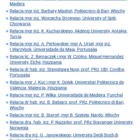
Madera
Relacja mgr inż. Barbary Masłoń, Politecnico di Bari, Włochy
Relacja mgr inż. Wojciecha Strojnego, University of Split,
Chorwacja
Relacja mgr inż. K. Kucharskiego, Akdeniz University, Antalya,
Turcja
Relacja mgr inż. A. Perłowskiej, mgr A. Ursel, mgr inż.
I.Warzybok, Universidade da Maia, Portugalia
Relacja lic. Z. Bernaczek i mgr W. Czółno, Miguel Hernandez
University, Elche, Hiszpania
Relacja dr hab. inż. Stanisława Nogi, prof. PRz, UBI, Covilha,
Portugalia
Relacja mgr J. Kuc i mgr K. Dołek, Universitat Politecnica de
Valencia, Walencja, Hiszpania
Relacja mgr inż. P. Wilka, Universidade de Madeira, Funchal
Relacja dr hab. inż. B. Babiarz, prof. PRz, Politecnico di Bari,
Włochy
Relacja mgr inż. B. Staroń, mgr B. Szetela, Nardo, Włochy
Relacja dra. hab. inż. P. Nazarko, prof. PRz Stavanger University,
Norwegia
Relacja dra inż. G. Janowskiego, Universita Degli Studi di