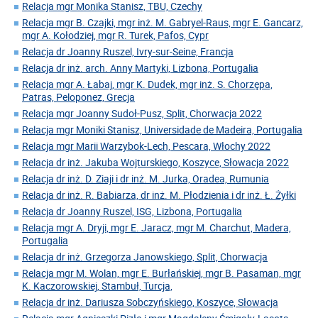
Relacja mgr Monika Stanisz, TBU, Czechy
Relacja mgr B. Czajki, mgr inż. M. Gabryel-Raus, mgr E. Gancarz,
mgr A. Kołodziej, mgr R. Turek, Pafos, Cypr
Relacja dr Joanny Ruszel, Ivry-sur-Seine, Francja
Relacja dr inż. arch. Anny Martyki, Lizbona, Portugalia
Relacja mgr A. Łabaj, mgr K. Dudek, mgr inż. S. Chorzępa,
Patras, Peloponez, Grecja
Relacja mgr Joanny Sudoł-Pusz, Split, Chorwacja 2022
Relacja mgr Moniki Stanisz, Universidade de Madeira, Portugalia
Relacja mgr Marii Warzybok-Lech, Pescara, Włochy 2022
Relacja dr inż. Jakuba Wojturskiego, Koszyce, Słowacja 2022
Relacja dr inż. D. Ziaji i dr inż. M. Jurka, Oradea, Rumunia
Relacja dr inż. R. Babiarza, dr inż. M. Płodzienia i dr inż. Ł. Żyłki
Relacja dr Joanny Ruszel, ISG, Lizbona, Portugalia
Relacja mgr A. Dryji, mgr E. Jaracz, mgr M. Charchut, Madera,
Portugalia
Relacja dr inż. Grzegorza Janowskiego, Split, Chorwacja
Relacja mgr M. Wolan, mgr E. Burłańskiej, mgr B. Pasaman, mgr
K. Kaczorowskiej, Stambuł, Turcja,
Relacja dr inż. Dariusza Sobczyńskiego, Koszyce, Słowacja