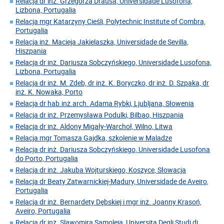
Relacja dr inż. Grzegorza Drausa, Universidade Lusofona,
Lizbona, Portugalia
Relacja mgr Katarzyny Cieśli, Polytechnic Institute of Combra,
Portugalia
Relacja inż. Macieja Jakielaszka, Universidade de Sevilla,
Hiszpania
Relacja dr inż. Dariusza Sobczyńskiego, Universidade Lusofona,
Lizbona, Portugalia
Relacja dr inż. M. Zdeb, dr inż. K. Boryczko, dr inż. D. Szpaka, dr
inż. K. Nowaka, Porto
Relacja dr hab.inż.arch. Adama Rybki, Ljubljana, Słowenia
Relacja dr inż. Przemysława Podulki, Bilbao, Hiszpania
Relacja dr inż. Aldony Migały-Warchoł, Wilno, Litwa
Relacja mgr Tomasza Gajdka, szkolenie w Maladze
Relacja dr inż. Dariusza Sobczyńskiego, Universidade Lusofona
do Porto, Portugalia
Relacja dr inż. Jakuba Wojturskiego, Koszyce, Słowacja
Relacja dr Beaty Zatwarnickiej-Madury, Universidade de Aveiro,
Portugalia
Relacja dr inż. Bernardety Dębskiej i mgr inż. Joanny Krasoń,
Aveiro, Portugalia
Relacja dr inż. Slawomira Samoleja, Universita Degli Studi di