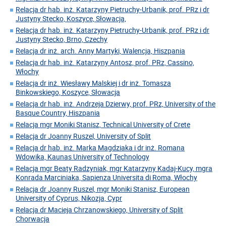
Relacja dr hab. inż. Katarzyny Pietruchy-Urbanik, prof. PRz i dr
Justyny Stecko, Koszyce, Słowacja,
Relacja dr hab. inż. Katarzyny Pietruchy-Urbanik, prof. PRz i dr
Justyny Stecko, Brno, Czechy
Relacja dr inż. arch. Anny Martyki, Walencja, Hiszpania
Relacja dr hab. inż. Katarzyny Antosz, prof. PRz, Cassino,
Włochy
Relacja dr inż. Wiesławy Malskiej i dr inż. Tomasza
Binkowskiego, Koszyce, Słowacja
Relacja dr hab. inż. Andrzeja Dzierwy, prof. PRz, University of the
Basque Country, Hiszpania
Relacja mgr Moniki Stanisz, Technical University of Crete
Relacja dr Joanny Ruszel, University of Split
Relacja dr hab. inż. Marka Magdziaka i dr inż. Romana
Wdowika, Kaunas University of Technology
Relacja mgr Beaty Radzyniak, mgr Katarzyny Kadaj-Kucy, mgra
Konrada Marciniaka, Sapienza Universita di Roma, Włochy
Relacja dr Joanny Ruszel, mgr Moniki Stanisz, European
University of Cyprus, Nikozja, Cypr
Relacja dr Macieja Chrzanowskiego, University of Split
Chorwacja