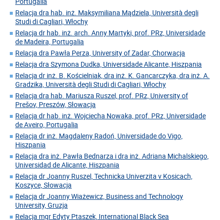
Portugalia
Relacja dra hab. inż. Maksymiliana Mądziela, Università degli
Studi di Cagliari, Włochy
Relacja dr hab. inż. arch. Anny Martyki, prof. PRz, Universidade
de Madeira, Portugalia
Relacja dra Pawła Perza, University of Zadar, Chorwacja
Relacja dra Szymona Dudka, Universidade Alicante, Hiszpania
Relacja dr inż. B. Kościelniak, dra inż. K. Gancarczyka, dra inż. A.
Gradzika, Università degli Studi di Cagliari, Włochy
Relacja dra hab. Mariusza Ruszel, prof. PRz, University of
Prešov, Preszów, Słowacja
Relacja dr hab. inż. Wojciecha Nowaka, prof. PRz, Universidade
de Aveiro, Portugalia
Relacja dr inż. Magdaleny Radoń, Universidade do Vigo,
Hiszpania
Relacja dra inż. Pawła Bednarza i dra inż. Adriana Michalskiego,
Universidad de Alicante, Hiszpania
Relacja dr Joanny Ruszel, Technicka Univerzita v Kosicach,
Koszyce, Słowacja
Relacja dr Joanny Wiażewicz, Business and Technology
University, Gruzja
Relacja mgr Edyty Ptaszek, International Black Sea