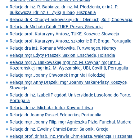
Relacja dr inż. R. Babiarza, dr inż. M. Płodzienia, dr inż. P.
Sułkowicza i dr inż. Ł. Żyłki, Bilbao, Hiszpania
Relacja dr K. Chudy-Laskowskiej i dr I. Oleniuch, Split, Chorwacja
Relacja dr Michała Gduli, TUKE, Presov, Słowacja
Relacja prof. Katarzyny Antosz, TUKE, Koszyce, Słowacja
Relacja prof. Katarzyny Antosz, szkolenie BIP, Braga, Portugalia
Relacja dra inż. Romana Wdowika, Furtwangen, Niemcy
Relacja mgr Edyty Ptaszek, Saxion, Enschede, Holandia
Relacja mgr A. Binkowskiej, mgr inż. M. Cwynar, mgr inż. J.
Kozdrańskiej, mgr inż. M. Wyczarskiej, UBI, Covilhã, Portugalia
Relacja mgr Joanny Chwostek i mgr Mai Kołodziej
Relacja mgr Anny Drążek i mgr Joanny Makar-Płazy, Koszyce,
Słowacja
Relacja dr inż. Izabeli Piegdoń, Universidade Lusofona do Porto,
Portugalia
Relacja dr inż. Michała Jurka, Kowno, Litwa
Relacja dr Joanny Ruszel, Felguerias, Portugalia
Relacja mgr Joanny Filip, mgr Agnieszka Pizło, Funchal, Madera
Relacja dr inż. Eweliny Chmiel-Bator, Saloniki, Grecja
Relacja prof. dr hab. inż. Pawła Chmielarza, Walencja, Hiszpania