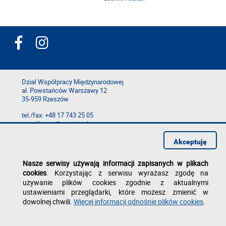
Dział Współpracy Międzynarodowej
al. Powstańców Warszawy 12
35-959 Rzeszów
tel./fax: +48 17 743 25 05
e-mail: epta
@prz.edu.pl
Deklaracja dostępności
Akceptuję
Polityka prywatności
Zgłoś błąd na stronie
Nasze serwisy używają informacji zapisanych w plikach
cookies
. Korzystając z serwisu wyrażasz zgodę na
używanie plików cookies zgodnie z aktualnymi
ustawieniami przeglądarki, które możesz zmienić w
dowolnej chwili.
Więcej informacji odnośnie plików cookies
.