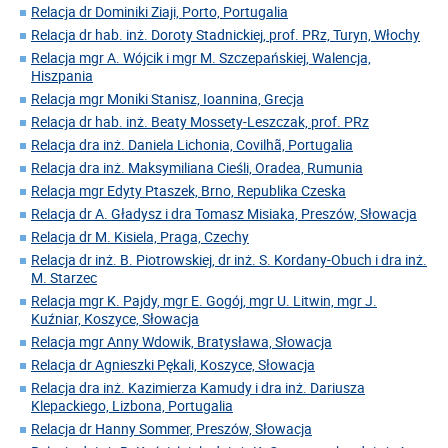
Relacja dr Dominiki Ziaji, Porto, Portugalia
Relacja dr hab. inż. Doroty Stadnickiej, prof. PRz, Turyn, Włochy
Relacja mgr A. Wójcik i mgr M. Szczepańskiej, Walencja,
Hiszpania
Relacja mgr Moniki Stanisz, Ioannina, Grecja
Relacja dr hab. inż. Beaty Mossety-Leszczak, prof. PRz
Relacja dra inż. Daniela Lichonia, Covilhã, Portugalia
Relacja dra inż. Maksymiliana Cieśli, Oradea, Rumunia
Relacja mgr Edyty Ptaszek, Brno, Republika Czeska
Relacja dr A. Gładysz i dra Tomasz Misiaka, Preszów, Słowacja
Relacja dr M. Kisiela, Praga, Czechy
Relacja dr inż. B. Piotrowskiej, dr inż. S. Kordany-Obuch i dra inż.
M. Starzec
Relacja mgr K. Pajdy, mgr E. Gogój, mgr U. Litwin, mgr J.
Kuźniar, Koszyce, Słowacja
Relacja mgr Anny Wdowik, Bratysława, Słowacja
Relacja dr Agnieszki Pękali, Koszyce, Słowacja
Relacja dra inż. Kazimierza Kamudy i dra inż. Dariusza
Klepackiego, Lizbona, Portugalia
Relacja dr Hanny Sommer, Preszów, Słowacja