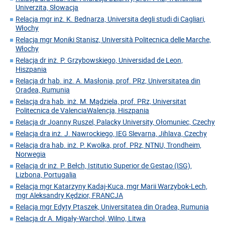
Univerzita, Słowacja
Relacja mgr inż. K. Bednarza, Universita degli studi di Cagliari,
Włochy
Relacja mgr Moniki Stanisz, Università Politecnica delle Marche,
Włochy
Relacja dr inż. P. Grzybowskiego, Universidad de Leon,
Hiszpania
Relacja dr hab. inż. A. Masłonia, prof. PRz, Universitatea din
Oradea, Rumunia
Relacja dra hab. inż. M. Mądziela, prof. PRz, Universitat
Politecnica de ValenciaWalencja, Hiszpania
Relacja dr Joanny Ruszel, Palacky University, Ołomuniec, Czechy
Relacja dra inż. J. Nawrockiego, IEG Slevarna, Jihlava, Czechy
Relacja dra hab. inż. P. Kwolka, prof. PRz, NTNU, Trondheim,
Norwegia
Relacja dr inż. P. Bełch, Istitutio Superior de Gestao (ISG),
Lizbona, Portugalia
Relacja mgr Katarzyny Kadaj-Kuca, mgr Marii Warzybok-Lech,
mgr Aleksandry Kędzior, FRANCJA
Relacja mgr Edyty Ptaszek, Universitatea din Oradea, Rumunia
Relacja dr A. Migały-Warchoł, Wilno, Litwa