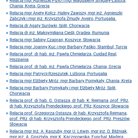
Relacja mgr Agnieszki Pizło i mgr Magdaleny Śmigały-Lasota,
Chania, Kreta, Grecja
Relacja mgr Anety Kołcz, Haliny Zawiszy, mgr inż. Agnieszki
Ząbczyk i mgr inż. Krzysztofa Żmudy, Aveiro, Portugalia.
Relacja dr Agaty Surówki, Split, Chorwacja
Relacja dr inż. Maksymiliana Cieśli, Oradea, Rumunia
Relacja mgr Sabiny Czapran, Koszyce, Słowacja
Relacja mgr Joanny Kuc i mgr Barbary Paśko, Stambuł, Turcja
Relacja prof. dr hab. inż. Pawła Chmielarza, Cuidad Real,
Hiszpania
Relacja prof. dr hab. inż. Pawła Chmielarza, Chania, Grecja
Relacja mgr Patrycji Rzeszutek, Lizbona, Portugalia
Relacja mgr Elżbiety Mróz, mgr Barbary Pomykały, Chania, Kreta
Relacja mgr Barbary Pomykały i mgr Elżbiety Mróz, Split,
Chorwacja
Relacja prof. dr hab. G. Ostasza, dr hab. K. Rejmana, prof. PRz,
dr hab. Krzysztofa Prendeckiego, prof. PRz, Koszyce, Słowacja
Relacja prof. Grzegorza Ostasza, dr hab. Krzysztofa Rejmana,
prof. PRz, dr hab. Krzysztofa Prendeckiego, prof. PRz, Preszów,
Słowacja
Relacja mgr inż. A. Kaszuby, mgr U. Litwin, mgr inż. D. Bliźniak,
mgr inż. A. Gosztyła, mgr K. Kaczorowska, Funchal, Madera