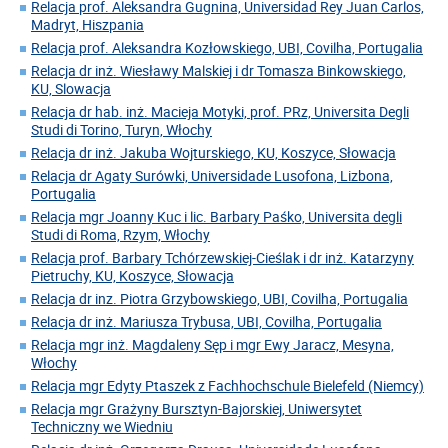
Relacja prof. Aleksandra Gugnina, Universidad Rey Juan Carlos,
Madryt, Hiszpania
Relacja prof. Aleksandra Kozłowskiego, UBI, Covilha, Portugalia
Relacja dr inż. Wiesławy Malskiej i dr Tomasza Binkowskiego,
KU, Slowacja
Relacja dr hab. inż. Macieja Motyki, prof. PRz, Universita Degli
Studi di Torino, Turyn, Włochy
Relacja dr inż. Jakuba Wojturskiego, KU, Koszyce, Słowacja
Relacja dr Agaty Surówki, Universidade Lusofona, Lizbona,
Portugalia
Relacja mgr Joanny Kuc i lic. Barbary Paśko, Universita degli
Studi di Roma, Rzym, Włochy
Relacja prof. Barbary Tchórzewskiej-Cieślak i dr inż. Katarzyny
Pietruchy, KU, Koszyce, Słowacja
Relacja dr inz. Piotra Grzybowskiego, UBI, Covilha, Portugalia
Relacja dr inż. Mariusza Trybusa, UBI, Covilha, Portugalia
Relacja mgr inż. Magdaleny Sęp i mgr Ewy Jaracz, Mesyna,
Włochy
Relacja mgr Edyty Ptaszek z Fachhochschule Bielefeld (Niemcy)
Relacja mgr Grażyny Bursztyn-Bajorskiej, Uniwersytet
Techniczny we Wiedniu