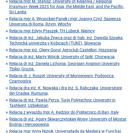
Relacja mgr M. Stanisz, University of Kelaniya / Regional
Erasmus+ Week 2025 for Asia, the Middle East, and the Pacific,
Sri Lanka
Relacja mgr A. Wysockiej-Panek i mgr Joanny Czyż, Sapienza
Universita di Roma, Rzym, Włochy
Relacja mgr Edyty Ptaszek, TH Lübeck, Niemcy
Relacja dr inż. Jakuba Żywca oraz dr hab. inż. Dawida Szpaka,
Technická univerzita v Košiciach (TUKE), Słowacja
Relacja mgr inż. Oleny Gorol, Aeroclub Castellon, Hiszpania
Relacja dr inż. Marty Wójcik, University of Split, Chorwacja
Relacja dr inż. Daniela Lichonia, Georgian Aviation University,
Tbilisi, Gruzja.
Relacja dr J. Ruszel, University of Montenegro, Podgorica,
Czarnogóra
Relacja dra inż. K. Nowaka i dra inż. S. Rabczaka, Universitate
din Oradea, Rumunia,
Relacja dr inż. Pawła Perza, Turin Polytechnic University in
Tashkent, Uzbekistan
Relacja z wyjazdu mgr A. Kędzior do Politecnico di Bari, Italy
Relacja dr inż. Agaty Skwarczyńskiej-Wojsy, University of Mostar,
Bośnia i Hercegowina
Relacja mgr Anny Niżnik, Universidade da Madeira w Funchal,