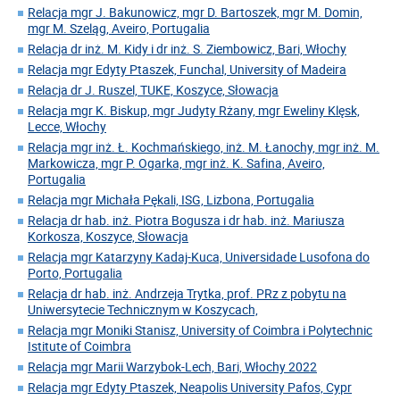
Relacja mgr J. Bakunowicz, mgr D. Bartoszek, mgr M. Domin,
mgr M. Szeląg, Aveiro, Portugalia
Relacja dr inż. M. Kidy i dr inż. S. Ziembowicz, Bari, Włochy
Relacja mgr Edyty Ptaszek, Funchal, University of Madeira
Relacja dr J. Ruszel, TUKE, Koszyce, Słowacja
Relacja mgr K. Biskup, mgr Judyty Rżany, mgr Eweliny Klęsk,
Lecce, Włochy
Relacja mgr inż. Ł. Kochmańskiego, inż. M. Łanochy, mgr inż. M.
Markowicza, mgr P. Ogarka, mgr inż. K. Safina, Aveiro,
Portugalia
Relacja mgr Michała Pękali, ISG, Lizbona, Portugalia
Relacja dr hab. inż. Piotra Bogusza i dr hab. inż. Mariusza
Korkosza, Koszyce, Słowacja
Relacja mgr Katarzyny Kadaj-Kuca, Universidade Lusofona do
Porto, Portugalia
Relacja dr hab. inż. Andrzeja Trytka, prof. PRz z pobytu na
Uniwersytecie Technicznym w Koszycach,
Relacja mgr Moniki Stanisz, University of Coimbra i Polytechnic
Istitute of Coimbra
Relacja mgr Marii Warzybok-Lech, Bari, Włochy 2022
Relacja mgr Edyty Ptaszek, Neapolis University Pafos, Cypr