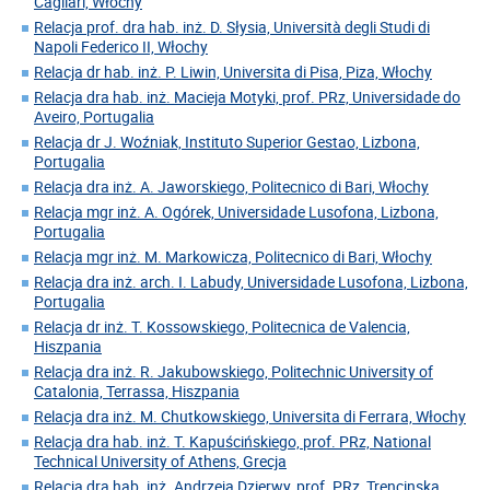
Cagliari, Włochy
Relacja prof. dra hab. inż. D. Słysia, Università degli Studi di
Napoli Federico II, Włochy
Relacja dr hab. inż. P. Liwin, Universita di Pisa, Piza, Włochy
Relacja dra hab. inż. Macieja Motyki, prof. PRz, Universidade do
Aveiro, Portugalia
Relacja dr J. Woźniak, Instituto Superior Gestao, Lizbona,
Portugalia
Relacja dra inż. A. Jaworskiego, Politecnico di Bari, Włochy
Relacja mgr inż. A. Ogórek, Universidade Lusofona, Lizbona,
Portugalia
Relacja mgr inż. M. Markowicza, Politecnico di Bari, Włochy
Relacja dra inż. arch. I. Labudy, Universidade Lusofona, Lizbona,
Portugalia
Relacja dr inż. T. Kossowskiego, Politecnica de Valencia,
Hiszpania
Relacja dra inż. R. Jakubowskiego, Politechnic University of
Catalonia, Terrassa, Hiszpania
Relacja dra inż. M. Chutkowskiego, Universita di Ferrara, Włochy
Relacja dra hab. inż. T. Kapuścińskiego, prof. PRz, National
Technical University of Athens, Grecja
Relacja dra hab. inż. Andrzeja Dzierwy, prof. PRz, Trencinska