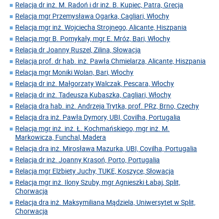
Relacja dr inż. M. Radoń i dr inż. B. Kupiec, Patra, Grecja
Relacja mgr Przemysława Ogarka, Cagliari, Włochy
Relacja mgr inż. Wojciecha Strojnego, Alicante, Hiszpania
Relacja mgr B. Pomykały, mgr E. Mróz, Bari, Włochy
Relacja dr Joanny Ruszel, Zilina, Słowacja
Relacja prof. dr hab. inż. Pawła Chmielarza, Alicante, Hiszpania
Relacja mgr Moniki Wolan, Bari, Włochy
Relacja dr inż. Małgorzaty Walczak, Pescara, Włochy
Relacja dr inż. Tadeusza Kubaszka, Cagliari, Włochy
Relacja dra hab. inż. Andrzeja Trytka, prof. PRz, Brno, Czechy
Relacja dra inż. Pawła Dymory, UBI, Covilha, Portugalia
Relacja mgr inż. inż. Ł. Kochmańskiego, mgr inż. M.
Markowicza, Funchal, Madera
Relacja dra inż. Mirosława Mazurka, UBI, Covilha, Portugalia
Relacja dr inż. Joanny Krasoń, Porto, Portugalia
Relacja mgr Elżbiety Juchy, TUKE, Koszyce, Słowacja
Relacja mgr inż. Ilony Szuby, mgr Agnieszki Łabaj, Split,
Chorwacja
Relacja dra inż. Maksymiliana Mądziela, Uniwersytet w Split,
Chorwacja