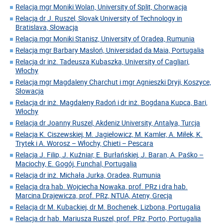
Relacja mgr Moniki Wolan, University of Split, Chorwacja
Relacja dr J. Ruszel, Slovak University of Technology in
Bratislava, Słowacja
Relacja mgr Moniki Stanisz, University of Oradea, Rumunia
Relacja mgr Barbary Masłoń, Universidad da Maia, Portugalia
Relacja dr inż. Tadeusza Kubaszka, University of Cagliari,
Włochy
Relacja mgr Magdaleny Charchut i mgr Agnieszki Dryji, Koszyce,
Słowacja
Relacja dr inż. Magdaleny Radoń i dr inż. Bogdana Kupca, Bari,
Włochy
Relacja dr Joanny Ruszel, Akdeniz University, Antalya, Turcja
Relacja K. Ciszewskiej, M. Jagiełowicz, M. Kamler, A. Miłek, K.
Trytek i A. Worosz – Włochy, Chieti – Pescara
Relacja J. Filip, J. Kuźniar, E. Burłańskiej, J. Baran, A. Paśko –
Maciochy, E. Gogój, Funchal, Portugalia
Relacja dr inż. Michała Jurka, Oradea, Rumunia
Relacja dra hab. Wojciecha Nowaka, prof. PRz i dra hab.
Marcina Drajewicza, prof. PRz, NTUA, Ateny, Grecja
Relacja dr M. Kubackiej, dr M. Bochenek, Lizbona, Portugalia
Relacja dr hab. Mariusza Ruszel, prof. PRz, Porto, Portugalia