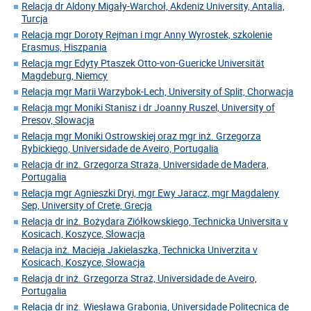
Relacja dr Aldony Migały-Warchoł, Akdeniz University, Antalia,
Turcja
Relacja mgr Doroty Rejman i mgr Anny Wyrostek, szkolenie
Erasmus, Hiszpania
Relacja mgr Edyty Ptaszek Otto-von-Guericke Universität
Magdeburg, Niemcy
Relacja mgr Marii Warzybok-Lech, University of Split, Chorwacja
Relacja mgr Moniki Stanisz i dr Joanny Ruszel, University of
Presov, Słowacja
Relacja mgr Moniki Ostrowskiej oraz mgr inż. Grzegorza
Rybickiego, Universidade de Aveiro, Portugalia
Relacja dr inż. Grzegorza Straża, Universidade de Madera,
Portugalia
Relacja mgr Agnieszki Dryi, mgr Ewy Jaracz, mgr Magdaleny
Sep, University of Crete, Grecja
Relacja dr inż. Bożydara Ziółkowskiego, Technicka Universita v
Kosicach, Koszyce, Słowacja
Relacja inż. Macieja Jakielaszka, Technicka Univerzita v
Kosicach, Koszyce, Słowacja
Relacja dr inż. Grzegorza Straż, Universidade de Aveiro,
Portugalia
Relacja dr inż. Wiesława Grabonia, Universidade Politecnica de