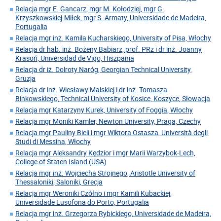
Relacja mgr E. Gancarz, mgr M. Kołodziej, mgr G.
Krzyszkowskiej-Miłek, mgr S. Armaty, Universidade de Madeira,
Portugalia
Relacja mgr inż. Kamila Kucharskiego, University of Pisa, Włochy
Relacja dr hab. inż. Bożeny Babiarz, prof. PRz i dr inż. Joanny
Krasoń, Universidad de Vigo, Hiszpania
Relacja dr iż. Dolroty Naróg, Georgian Technical University,
Gruzja
Relacja dr inż. Wiesławy Malskiej i dr inż. Tomasza
Binkowskiego, Technical University of Kosice, Koszyce, Słowacja
Relacja mgr Katarzyny Kurek, University of Foggia, Włochy
Relacja mgr Moniki Kamler, Newton University, Praga, Czechy
Relacja mgr Pauliny Bieli i mgr Wiktora Ostasza, Università degli
Studi di Messina, Włochy
Relacja mgr Aleksandry Kędzior i mgr Marii Warzybok-Lech,
College of Staten Island (USA)
Relacja mgr inż. Wojciecha Strojnego, Aristotle University of
Thessaloniki, Saloniki, Grecja
Relacja mgr Weroniki Czółno i mgr Kamili Kubackiej,
Universidade Lusofona do Porto, Portugalia
Relacja mgr inż. Grzegorza Rybickiego, Universidade de Madeira,