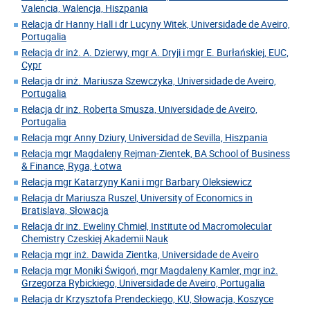
Valencia, Walencja, Hiszpania
Relacja dr Hanny Hall i dr Lucyny Witek, Universidade de Aveiro,
Portugalia
Relacja dr inż. A. Dzierwy, mgr A. Dryji i mgr E. Burłańskiej, EUC,
Cypr
Relacja dr inż. Mariusza Szewczyka, Universidade de Aveiro,
Portugalia
Relacja dr inż. Roberta Smusza, Universidade de Aveiro,
Portugalia
Relacja mgr Anny Dziury, Universidad de Sevilla, Hiszpania
Relacja mgr Magdaleny Rejman-Zientek, BA School of Business
& Finance, Ryga, Łotwa
Relacja mgr Katarzyny Kani i mgr Barbary Oleksiewicz
Relacja dr Mariusza Ruszel, University of Economics in
Bratislava, Słowacja
Relacja dr inż. Eweliny Chmiel, Institute od Macromolecular
Chemistry Czeskiej Akademii Nauk
Relacja mgr inż. Dawida Zientka, Universidade de Aveiro
Relacja mgr Moniki Świgoń, mgr Magdaleny Kamler, mgr inż.
Grzegorza Rybickiego, Universidade de Aveiro, Portugalia
Relacja dr Krzysztofa Prendeckiego, KU, Słowacja, Koszyce