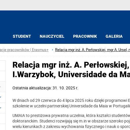
STUDENT
NAUCZYCIEL
PRACOWNIK
GALERIA
acje pracowników | Erasmus+
Relacja mgr inż. A. Perłowskiej, mgr A. Ursel,
Relacja mgr inż. A. Perłowskiej,
I.Warzybok, Universidade da Ma
Ostatnia aktualizacja: 31. 10. 2025 r.
W dniach od 29 czerwca do 4 lipca 2025 roku dzięki programow
szkolenie w uczelni partnerskiej Universidade da Maia w Portugalii
UMAIA to prestiżowa prywatna uczelnia, która kształci studentów
doktoranckim. Studenci rozwijają się m.in w obszarze szeroko po
wielu kierunkach z zakresu wychowania fizycznego i nauk o sporc