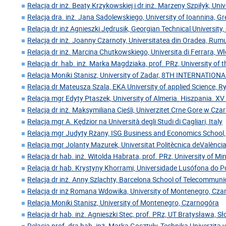
Relacja dr inż. Beaty Krzykowskiej i dr inż. Marzeny Szpiłyk, Uni
Relacja dra. inż. Jana Sadolewskiego, University of Ioannina, Gr
Relacja dr inż Agnieszki Jędrusik, Georgian Technical University,
Relacja dr inż. Joanny Czarnoty, Universitatea din Oradea, Rum
Relacja dr inż. Marcina Chutkowskiego, Universita di Ferrara, W
Relacja dr. hab. inż. Marka Magdziaka, prof. PRz, University of 
Relacja Moniki Stanisz, University of Zadar, 8TH INTERNATIO
Relacja dr Mateusza Szala, EKA University of applied Science, 
Relacja mgr Edyty Ptaszek, University of Almeria. Hiszpania. XV
Relacja dr inż. Maksymiliana Cieśli, Univerzitet Crne Gore w Cz
Relacja mgr A. Kędzior na Università degli Studi di Cagliari, Italy
Relacja mgr Judyty Rżany, ISG Business and Economics School,
Relacja mgr Jolanty Mazurek, Universitat Politècnica deValència
Relacja dr hab. inż. Witolda Habrata, prof. PRz, University of Mi
Relacja dr hab. Krystyny Khorrami, Universidade Lusófona do Po
Relacja dr inż. Anny Szlachty, Barcelona School of Telecommuni
Relacja dr inż Romana Wdowika, University of Montenegro, Cz
Relacja Moniki Stanisz, University of Montenegro, Czarnogóra
Relacja dr hab. inż. Agnieszki Stec, prof. PRz, UT Bratysława, S
Relacja prof. dra hab. inż. Marka Gosztyły, Technika Univerzita 