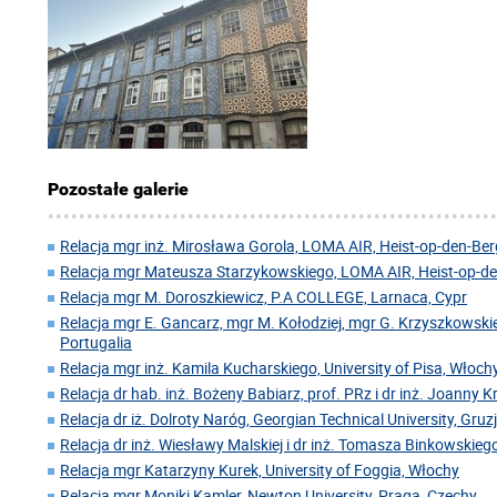
Pozostałe galerie
Relacja mgr inż. Mirosława Gorola, LOMA AIR, Heist-op-den-Berg
Relacja mgr Mateusza Starzykowskiego, LOMA AIR, Heist-op-den
Relacja mgr M. Doroszkiewicz, P.A COLLEGE, Larnaca, Cypr
Relacja mgr E. Gancarz, mgr M. Kołodziej, mgr G. Krzyszkowskie
Portugalia
Relacja mgr inż. Kamila Kucharskiego, University of Pisa, Włoch
Relacja dr hab. inż. Bożeny Babiarz, prof. PRz i dr inż. Joanny 
Relacja dr iż. Dolroty Naróg, Georgian Technical University, Gruz
Relacja dr inż. Wiesławy Malskiej i dr inż. Tomasza Binkowskiego
Relacja mgr Katarzyny Kurek, University of Foggia, Włochy
Relacja mgr Moniki Kamler, Newton University, Praga, Czechy