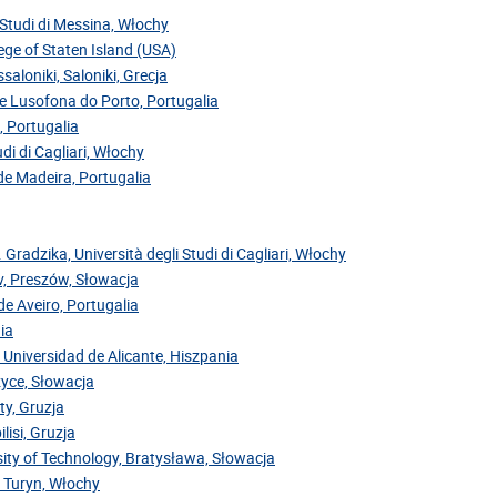
i Studi di Messina, Włochy
ege of Staten Island (USA)
saloniki, Saloniki, Grecja
de Lusofona do Porto, Portugalia
, Portugalia
di di Cagliari, Włochy
 de Madeira, Portugalia
. Gradzika, Università degli Studi di Cagliari, Włochy
ov, Preszów, Słowacja
de Aveiro, Portugalia
ia
 Universidad de Alicante, Hiszpania
zyce, Słowacja
ty, Gruzja
lisi, Gruzja
sity of Technology, Bratysława, Słowacja
, Turyn, Włochy