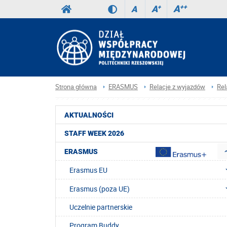
A
++
A
+
A
Strona główna
ERASMUS
Relacje z wyjazdów
Rel
AKTUALNOŚCI
STAFF WEEK 2026
ERASMUS
Erasmus EU
Erasmus (poza UE)
Uczelnie partnerskie
Program Buddy