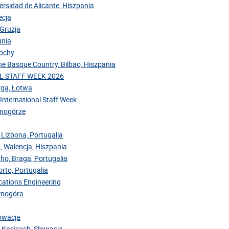
versidad de Alicante, Hiszpania
ecja
 Gruzja
unia
łochy
the Basque Country, Bilbao, Hiszpania
NAL STAFF WEEK 2026
Ryga, Łotwa
 International Staff Week
arnogórze
 Lizbona, Portugalia
, Walencja, Hiszpania
nho, Braga, Portugalia
rto, Portugalia
cations Engineering
arnogóra
łowacja
v Kosicach, Słowacja