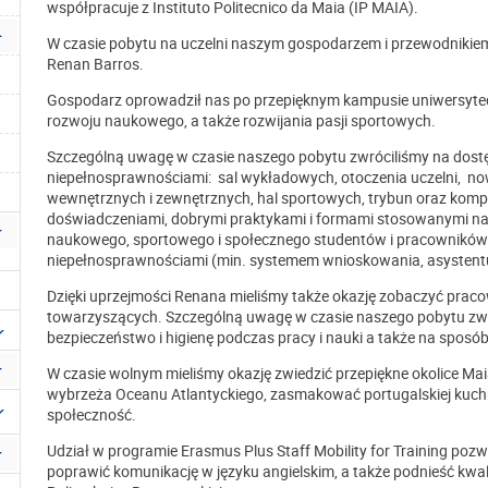
współpracuje z Instituto Politecnico da Maia (IP MAIA).
W czasie pobytu na uczelni naszym gospodarzem i przewodnikie
Renan Barros.
Gospodarz oprowadził nas po przepięknym kampusie uniwersyteck
rozwoju naukowego, a także rozwijania pasji sportowych.
Szczególną uwagę w czasie naszego pobytu zwróciliśmy na dostę
niepełnosprawnościami: sal wykładowych, otoczenia uczelni, n
wewnętrznych i zewnętrznych, hal sportowych, trybun oraz komp
doświadczeniami, dobrymi praktykami i formami stosowanymi na 
naukowego, sportowego i społecznego studentów i pracowników
niepełnosprawnościami (min. systemem wnioskowania, asystentury,
Dzięki uprzejmości Renana mieliśmy także okazję zobaczyć pracow
towarzyszących. Szczególną uwagę w czasie naszego pobytu zwr
bezpieczeństwo i higienę podczas pracy i nauki a także na sposó
W czasie wolnym mieliśmy okazję zwiedzić przepiękne okolice Mai
wybrzeża Oceanu Atlantyckiego, zasmakować portugalskiej kuchni
społeczność.
Udział w programie Erasmus Plus Staff Mobility for Training p
poprawić komunikację w języku angielskim, a także podnieść kwal