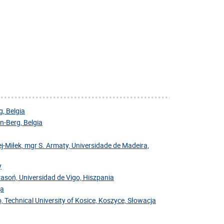
, Belgia
-Berg, Belgia
j-Miłek, mgr S. Armaty, Universidade de Madeira,
y
Krasoń, Universidad de Vigo, Hiszpania
ja
, Technical University of Kosice, Koszyce, Słowacja