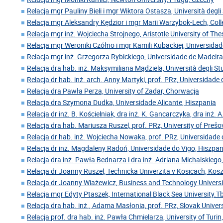
Relacja mgr Pauliny Bieli i mgr Wiktora Ostasza, Università degl
Relacja mgr Aleksandry Kędzior i mgr Marii Warzybok-Lech, Coll
Relacja mgr inż. Wojciecha Strojnego, Aristotle University of Thes
Relacja mgr Weroniki Czółno i mgr Kamili Kubackiej, Universida
Relacja mgr inż. Grzegorza Rybickiego, Universidade de Madeira
Relacja dra hab. inż. Maksymiliana Mądziela, Università degli Stu
Relacja dr hab. inż. arch. Anny Martyki, prof. PRz, Universidade
Relacja dra Pawła Perza, University of Zadar, Chorwacja
Relacja dra Szymona Dudka, Universidade Alicante, Hiszpania
Relacja dr inż. B. Kościelniak, dra inż. K. Gancarczyka, dra inż. A
Relacja dra hab. Mariusza Ruszel, prof. PRz, University of Preš
Relacja dr hab. inż. Wojciecha Nowaka, prof. PRz, Universidade 
Relacja dr inż. Magdaleny Radoń, Universidade do Vigo, Hiszpan
Relacja dra inż. Pawła Bednarza i dra inż. Adriana Michalskiego,
Relacja dr Joanny Ruszel, Technicka Univerzita v Kosicach, Kos
Relacja dr Joanny Wiażewicz, Business and Technology Universi
Relacja mgr Edyty Ptaszek, International Black Sea University.Tbi
Relacja dra hab. inż., Adama Masłonia, prof. PRz, Slovak Univer
Relacja prof. dra hab. inż. Pawła Chmielarza, University of Turin