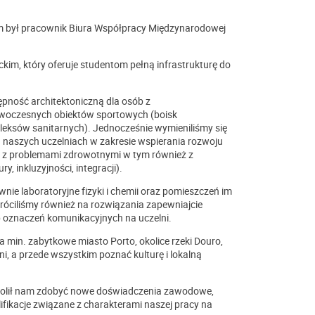
m był pracownik Biura Współpracy Międzynarodowej
im, który oferuje studentom pełną infrastrukturę do
pność architektoniczną dla osób z
owoczesnych obiektów sportowych (boisk
leksów sanitarnych). Jednocześnie wymieniliśmy się
naszych uczelniach w zakresie wspierania rozwoju
 z problemami zdrowotnymi w tym również z
 inkluzyjności, integracji).
nie laboratoryjne fizyki i chemii oraz pomieszczeń im
óciliśmy również na rozwiązania zapewniajcie
b oznaczeń komunikacyjnych na uczelni.
a min. zabytkowe miasto Porto, okolice rzeki Douro,
, a przede wszystkim poznać kulturę i lokalną
ozwolił nam zdobyć nowe doświadczenia zawodowe,
ifikacje związane z charakterami naszej pracy na